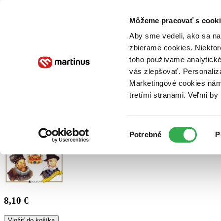
Doručenie
Kníhkupectvá
Knihovrátok
Poukážky
Knižný blog
Kontakt
Môžeme pracovať s cooki
Aby sme vedeli, ako sa na 
zbierame cookies. Niektor
E-knihy
Audioknihy
Hry
Filmy
Knihy
Doplnky
toho používame analytické
vás zlepšovať. Personaliz
Vyhľadávanie
Marketingové cookies nám 
tretími stranami. Veľmi b
Prihlásiť
Výber
Potrebné
P
súhlasu
8,10 €
Vložiť do košíka