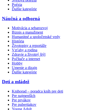
Svetová beletria
Poézia
Ďalšie kategórie
Náučná a odborná
Motivácia a sebarozvoj
Biznis a manažment
Humanitné a spoločenské vedy
História
Životopisy a reportáže
Vzťahy a rodina
Zdravie a životný štýl
Počítače a internet
Hobby
Umenie a dizajn
Ďalšie kategórie
Deti a mládež
Knihorad – poradca kníh pre deti
Pre najmenších
Pre prvákov
Pre pubertiakov
Young Adult