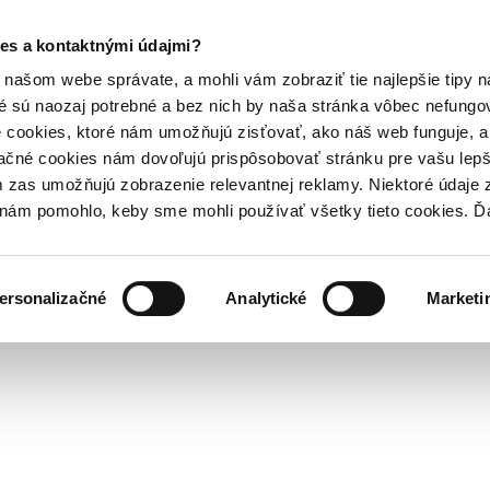
es a kontaktnými údajmi?
našom webe správate, a mohli vám zobraziť tie najlepšie tipy n
é sú naozaj potrebné a bez nich by naša stránka vôbec nefung
 cookies, ktoré nám umožňujú zisťovať, ako náš web funguje, a 
ačné cookies nám dovoľujú prispôsobovať stránku pre vašu lepši
zas umožňujú zobrazenie relevantnej reklamy. Niektoré údaje z
y nám pomohlo, keby sme mohli používať všetky tieto cookies. 
ersonalizačné
Analytické
Marketi