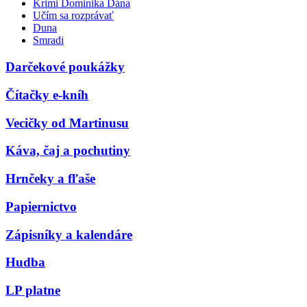
Krimi Dominika Dána
Učím sa rozprávať
Duna
Smradi
Darčekové poukážky
Čítačky e-kníh
Vecičky od Martinusu
Káva, čaj a pochutiny
Hrnčeky a fľaše
Papiernictvo
Zápisníky a kalendáre
Hudba
LP platne