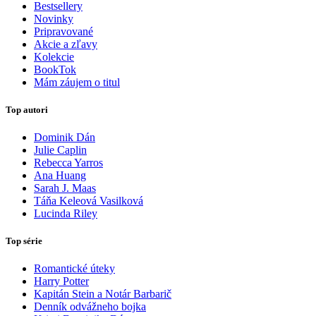
Bestsellery
Novinky
Pripravované
Akcie a zľavy
Kolekcie
BookTok
Mám záujem o titul
Top autori
Dominik Dán
Julie Caplin
Rebecca Yarros
Ana Huang
Sarah J. Maas
Táňa Keleová Vasilková
Lucinda Riley
Top série
Romantické úteky
Harry Potter
Kapitán Stein a Notár Barbarič
Denník odvážneho bojka