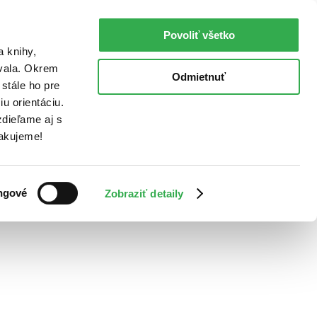
Povoliť všetko
a knihy,
ovala. Okrem
Odmietnuť
stále ho pre
u orientáciu.
dieľame aj s
Ďakujeme!
ngové
Zobraziť detaily