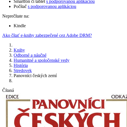
Smartfón či tablet
s podporovanou aplikáciou
Počítač
s podporovanou aplikáciou
Neprečítate na:
Kindle
Ako čítať e-knihy zabezpečené cez Adobe DRM?
Knihy
Odborné a náučné
Humanitné a spoločenské vedy
História
Stredovek
Panovníci českých zemí
Čítaná