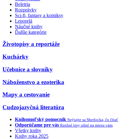
Beletria
Rozprávky
Sci-fi, fantasy a komiksy
Leporelá
Náučné knihy
Ďalšie kategórie
Životopisy a reportáže
Kuchárky
Učebnice a slovníky
Náboženstvo a ezoterika
Mapy a cestovanie
Cudzojazyčná literatúra
Knihomoľský pomocník
Spýtajte sa Sherlocka, čo čítať
Odporúčame pre vás
Knižné tipy ušité na mieru vám
Všetky knihy
Knihy roka 2025