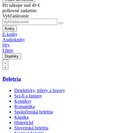
Pri nákupe nad 49 €
poštovné zadarmo
Vyhľadávanie
Knihy
E-knihy
Audioknihy
Hry
Filmy
Doplnky
Beletria
Detektívky, trilery a horory
Sci-fi a fantasy
Komiksy
Romantika
Spoločenská beletria
Klasika
Historické
Slovenská beletria