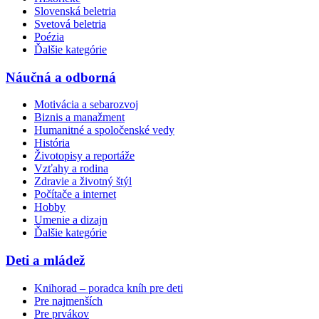
Slovenská beletria
Svetová beletria
Poézia
Ďalšie kategórie
Náučná a odborná
Motivácia a sebarozvoj
Biznis a manažment
Humanitné a spoločenské vedy
História
Životopisy a reportáže
Vzťahy a rodina
Zdravie a životný štýl
Počítače a internet
Hobby
Umenie a dizajn
Ďalšie kategórie
Deti a mládež
Knihorad – poradca kníh pre deti
Pre najmenších
Pre prvákov