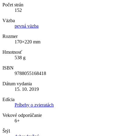
Počet strán
152
Väzba
pevná väzba
Rozmer
170×220 mm
Hmotnosť
538 g
ISBN
9788055168418
Dátum vydania
15. 10. 2019
Edícia
Príbehy o zvieratách
Vekové odporúčanie
6+
Štýl