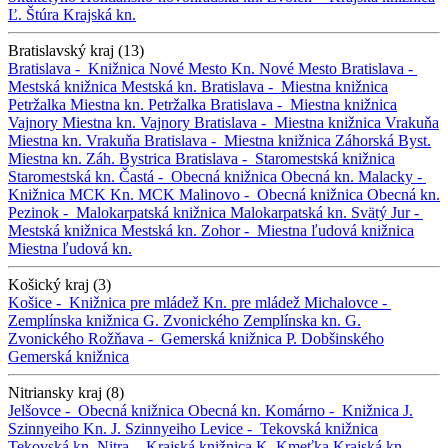
Ľ. Štúra
Krajská kn.
Bratislavský kraj (13)
Bratislava -
Knižnica Nové Mesto
Kn. Nové Mesto
Bratislava -
Mestská knižnica
Mestská kn.
Bratislava -
Miestna knižnica
Petržalka
Miestna kn. Petržalka
Bratislava -
Miestna knižnica
Vajnory
Miestna kn. Vajnory
Bratislava -
Miestna knižnica Vrakuňa
Miestna kn. Vrakuňa
Bratislava -
Miestna knižnica Záhorská Byst.
Miestna kn. Záh. Bystrica
Bratislava -
Staromestská knižnica
Staromestská kn.
Častá -
Obecná knižnica
Obecná kn.
Malacky -
Knižnica MCK
Kn. MCK
Malinovo -
Obecná knižnica
Obecná kn.
Pezinok -
Malokarpatská knižnica
Malokarpatská kn.
Svätý Jur -
Mestská knižnica
Mestská kn.
Zohor -
Miestna ľudová knižnica
Miestna ľudová kn.
Košický kraj (3)
Košice -
Knižnica pre mládež
Kn. pre mládež
Michalovce -
Zemplínska knižnica G. Zvonického
Zemplínska kn. G.
Zvonického
Rožňava -
Gemerská knižnica P. Dobšinského
Gemerská knižnica
Nitriansky kraj (8)
Jelšovce -
Obecná knižnica
Obecná kn.
Komárno -
Knižnica J.
Szinnyeiho
Kn. J. Szinnyeiho
Levice -
Tekovská knižnica
Tekovská kn.
Nitra -
Krajská knižnica K. Kmeťka
Krajská kn.