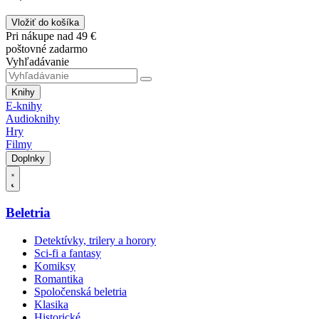
Vložiť do košíka
Pri nákupe nad 49 €
poštovné zadarmo
Vyhľadávanie
Knihy
E-knihy
Audioknihy
Hry
Filmy
Doplnky
Beletria
Detektívky, trilery a horory
Sci-fi a fantasy
Komiksy
Romantika
Spoločenská beletria
Klasika
Historické