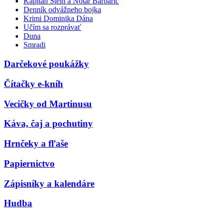
Kapitán Stein a Notár Barbarič
Denník odvážneho bojka
Krimi Dominika Dána
Učím sa rozprávať
Duna
Smradi
Darčekové poukážky
Čítačky e-kníh
Vecičky od Martinusu
Káva, čaj a pochutiny
Hrnčeky a fľaše
Papiernictvo
Zápisníky a kalendáre
Hudba