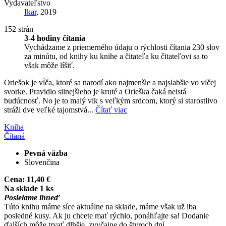
Vydavateľstvo
Ikar
, 2019
152 strán
3-4 hodiny čítania
Vychádzame z priemerného údaju o rýchlosti čítania 230 slov
za minútu, od knihy ku knihe a čitateľa ku čitateľovi sa to
však môže líšiť.
Oriešok je vĺča, ktoré sa narodí ako najmenšie a najslabšie vo vlčej
svorke. Pravidlo silnejšieho je kruté a Orieška čaká neistá
budúcnosť. No je to malý vlk s veľkým srdcom, ktorý si starostlivo
stráži dve veľké tajomstvá...
Čítať viac
Kniha
Čítaná
Pevná väzba
Slovenčina
Cena:
11,40 €
Na sklade 1 ks
Posielame ihneď
Túto knihu máme síce aktuálne na sklade, máme však už iba
posledné kusy. Ak ju chcete mať rýchlo, ponáhľajte sa! Dodanie
ďalších môže trvať dlhšie, zvyčajne do štyroch dní.