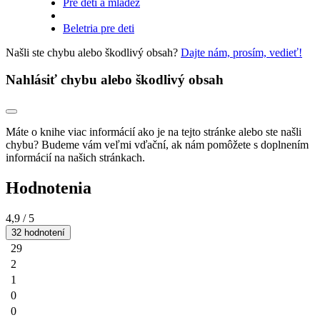
Pre deti a mládež
Beletria pre deti
Našli ste chybu alebo škodlivý obsah?
Dajte nám, prosím, vedieť!
Nahlásiť chybu alebo škodlivý obsah
Máte o knihe viac informácií ako je na tejto stránke alebo ste našli
chybu? Budeme vám veľmi vďační, ak nám pomôžete s doplnením
informácií na našich stránkach.
Hodnotenia
4,9
/ 5
32 hodnotení
29
2
1
0
0