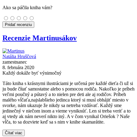
Ako sa páčila kniha vám?
Pridať recenziu
Recenzie Martinusákov
Natália Hruščová
zamestnanec
8. februára 2020
Každý dokáže byť výnimočný
Táto kniha s krásnymi ilustráciami je určená pre každé dieťa či už si
ju bude čítať samostatne alebo s pomocou rodiča. Nakoľko je príbeh
veľmi poučný a pútavý a to nielen pre deti ale aj rodičov. Príbeh
malého vĺčaťa,najslabšieho jedinca ktorý si musí obhájiť miesto v
svorke, nám ukazuje že nikdy sa netreba vzdávať. Každý sme
jedinečný v niečom inom a vieme vyniknúť. Len si treba veriť a to
aj vtedy ak nám neverí nikto iný. A v čom vynikal Oriešok ? Naše
vĺča, to sa dozviete keď sa s nim v knihe skamarátite.
Čítať viac