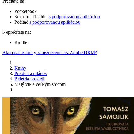
Prečítate na:
Pocketbook
Smartfón či tablet
s podporovanou aplikáciou
Počítač
s podporovanou aplikáciou
Neprečítate na:
Kindle
Ako čítať e-knihy zabezpečené cez Adobe DRM?
Knihy
Pre deti a mládež
Beletria pre deti
Malý vlk s veľkým srdcom