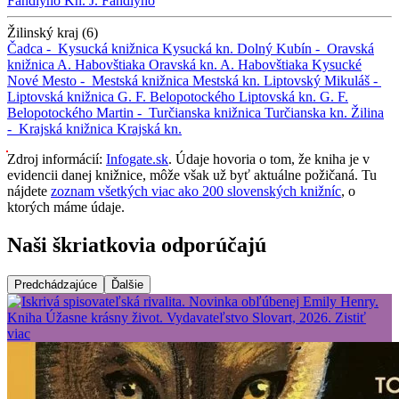
Fándlyho
Kn. J. Fándlyho
Žilinský kraj (6)
Čadca -
Kysucká knižnica
Kysucká kn.
Dolný Kubín -
Oravská
knižnica A. Habovštiaka
Oravská kn. A. Habovštiaka
Kysucké
Nové Mesto -
Mestská knižnica
Mestská kn.
Liptovský Mikuláš -
Liptovská knižnica G. F. Belopotockého
Liptovská kn. G. F.
Belopotockého
Martin -
Turčianska knižnica
Turčianska kn.
Žilina
-
Krajská knižnica
Krajská kn.
Zdroj informácií:
Infogate.sk
. Údaje hovoria o tom, že kniha je v
evidencii danej knižnice, môže však už byť aktuálne požičaná. Tu
nájdete
zoznam všetkých viac ako 200 slovenských knižníc
, o
ktorých máme údaje.
Naši škriatkovia odporúčajú
Predchádzajúce
Ďalšie