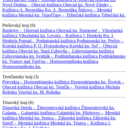
Nová Dedina -
Obecná knižnica
Obecná kn.
Nové Zámky -
Knižnica A. Bernoláka
Kn. A. Bernoláka
Štúrovo -
Mestská
knižnica
Mestská kn.
Topoľčany -
Tribečská knižnica
Tribečská kn.
Prešovský kraj (9)
Bardejov -
Okresná knižnica
Okresná kn.
Humenné -
Vihorlatská
knižnica
Vihorlatská kn.
Levoča -
Knižnica J. Henkela
Kn. J.
Henkela
Poprad -
Podtatranská knižnica
Podtatranská kn.
Prešov -
Krajská knižnica P. O. Hviezdoslava
Krajská kn.
Soľ -
Obecná
knižnica
Obecná kn.
Stará Ľubovňa -
Ľubovnianska knižnica
Ľubovnianska kn.
Svidník -
Podduklianska knižnica
Podduklianska
kn.
Vranov nad Topľou -
Hornozemplínska knižnica
Hornozemplínska kn.
Trenčiansky kraj (3)
Prievidza -
Hornonitrianska knižnica
Hornonitrianska kn.
Štvrtok -
Obecná knižnica
Obecná kn.
Trenčín -
Verejná knižnica Michala
Rešetku
Verejná kn. M. Rešetku
Trnavský kraj (6)
Dunajská Streda -
Žitnoostrovská knižnica
Žitnoostrovská kn.
Galanta -
Galantská knižnica
Galantská kn.
Hlohovec -
Mestská
knižnica
Mestská kn.
Senica -
Záhorská knižnica
Záhorská kn.
Sereď -
Mestská knižnica
Mestská kn.
Trnava -
Knižnica J.