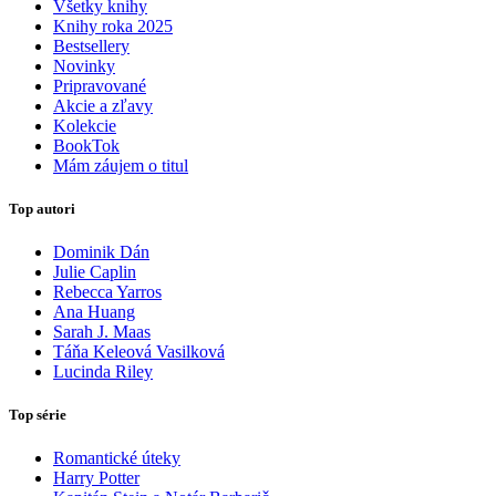
Všetky knihy
Knihy roka 2025
Bestsellery
Novinky
Pripravované
Akcie a zľavy
Kolekcie
BookTok
Mám záujem o titul
Top autori
Dominik Dán
Julie Caplin
Rebecca Yarros
Ana Huang
Sarah J. Maas
Táňa Keleová Vasilková
Lucinda Riley
Top série
Romantické úteky
Harry Potter