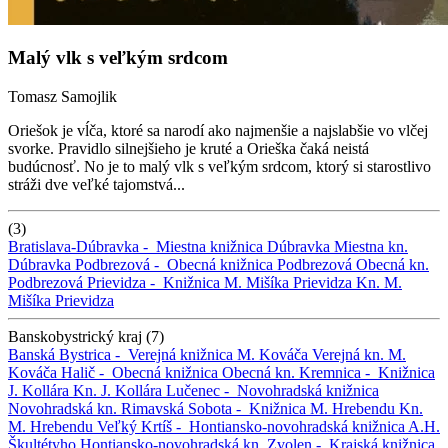
Malý vlk s veľkým srdcom
Tomasz Samojlik
Oriešok je vĺča, ktoré sa narodí ako najmenšie a najslabšie vo vlčej
svorke. Pravidlo silnejšieho je kruté a Orieška čaká neistá
budúcnosť. No je to malý vlk s veľkým srdcom, ktorý si starostlivo
stráži dve veľké tajomstvá...
(3)
Bratislava-Dúbravka -
Miestna knižnica Dúbravka
Miestna kn.
Dúbravka
Podbrezová -
Obecná knižnica Podbrezová
Obecná kn.
Podbrezová
Prievidza -
Knižnica M. Mišíka Prievidza
Kn. M.
Mišíka Prievidza
Banskobystrický kraj (7)
Banská Bystrica -
Verejná knižnica M. Kováča
Verejná kn. M.
Kováča
Halič -
Obecná knižnica
Obecná kn.
Kremnica -
Knižnica
J. Kollára
Kn. J. Kollára
Lučenec -
Novohradská knižnica
Novohradská kn.
Rimavská Sobota -
Knižnica M. Hrebendu
Kn.
M. Hrebendu
Veľký Krtíš -
Hontiansko-novohradská knižnica A.H.
Škultétyho
Hontiansko-novohradská kn.
Zvolen -
Krajská knižnica