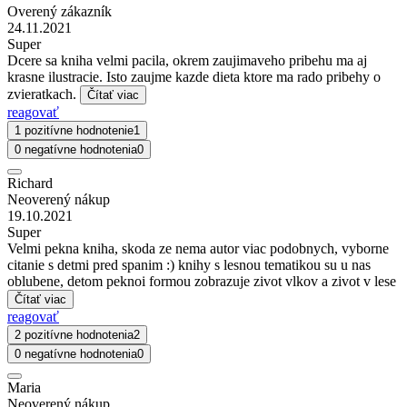
Overený zákazník
24.11.2021
Super
Dcere sa kniha velmi pacila, okrem zaujimaveho pribehu ma aj
krasne ilustracie. Isto zaujme kazde dieta ktore ma rado pribehy o
zvieratkach.
Čítať viac
reagovať
1 pozitívne hodnotenie
1
0 negatívne hodnotenia
0
Richard
Neoverený nákup
19.10.2021
Super
Velmi pekna kniha, skoda ze nema autor viac podobnych, vyborne
citanie s detmi pred spanim :) knihy s lesnou tematikou su u nas
oblubene, detom peknoi formou zobrazuje zivot vlkov a zivot v lese
Čítať viac
reagovať
2 pozitívne hodnotenia
2
0 negatívne hodnotenia
0
Maria
Neoverený nákup