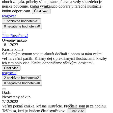
oboch zaujala. príbehy sú napisane pútavo a vzdy s kazdeho je
nejake poucenie. knihu vynikajúco dotvaraju farebné ilustrácie.
knihu odporucam.
Čítať viac
reagovať
1 pozitívne hodnotenie
1
0 negatívne hodnotenia
0
Jitka Rusnáková
Overený nákup
18.1.2023
Krásna kniha
S 6 ročným synom sme ju akurát dočítali a obom sa nám veľmi
veľmi veľmi páčila. Krásny dej s prekrásnymi ilustráciami, kiežby
ich tam bolo viac. Knihu odporúčame všetkými desiatimi.
Čítať viac
reagovať
2 pozitívne hodnotenia
2
0 negatívne hodnotenia
0
Dada
Neoverený nákup
7.12.2022
Veľmi pekná knižka, krásne ilustrácie. Prečítala som ju za hodinu.
Teším sa, keď ju budem čítať synčekovi.
Čítať viac