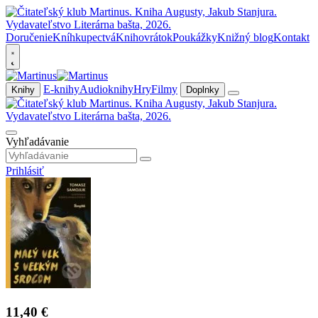
Doručenie
Kníhkupectvá
Knihovrátok
Poukážky
Knižný blog
Kontakt
E-knihy
Audioknihy
Hry
Filmy
Knihy
Doplnky
Vyhľadávanie
Prihlásiť
11,40 €