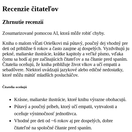
Recenzie čitateľov
Zhrnutie recenzií
Zosumarizované pomocou AI, ktorá môže robiť chyby.
Kniha o malom vĺčati Orieškovi má pútavý, poučný dej vhodný pre
deti od približne 6 rokov a často zaujme aj dospelých. Vyzdvihujú ju
pekné, maliarske ilustrácie, krátke kapitoly a veľké písmo, vďaka
čomu sa hodí aj pre začínajúcich čitateľov a na čítanie pred spaním.
Čitatelia oceňujú, že kniha približuje život vlkov a učí empatii a
sebadôvere. Niektorí uvádzajú jazykové alebo edičné nedostatky,
ktoré môžu mätúť mladších poslucháčov.
Čitatelia oceňujú
Krásne, maliarske ilustrácie, ktoré knihu výrazne obohacujú.
Pútavý a poučný príbeh, ktorý učí empatii, vytrvalosti a
oceňuje výnimočnosť jednotlivca.
Vhodné pre deti od ~6 rokov aj pre dospelých, dobre
čitateľné na spoločné čítanie pred spaním.