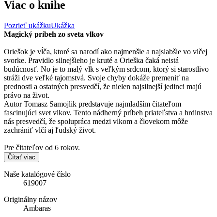
Viac o knihe
Pozrieť ukážku
Ukážka
Magický príbeh zo sveta vlkov
Oriešok je vĺča, ktoré sa narodí ako najmenšie a najslabšie vo vlčej
svorke. Pravidlo silnejšieho je kruté a Orieška čaká neistá
budúcnosť. No je to malý vlk s veľkým srdcom, ktorý si starostlivo
stráži dve veľké tajomstvá. Svoje chyby dokáže premeniť na
prednosti a ostatných presvedčí, že nielen najsilnejší jedinci majú
právo na život.
Autor Tomasz Samojlik predstavuje najmladším čitateľom
fascinujúci svet vlkov. Tento nádherný príbeh priateľstva a hrdinstva
nás presvedčí, že spolupráca medzi vlkom a človekom môže
zachrániť vlčí aj ľudský život.
Pre čitateľov od 6 rokov.
Čítať viac
Naše katalógové číslo
619007
Originálny názov
Ambaras