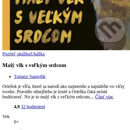
Pozrieť ukážku
Ukážka
Malý vlk s veľkým srdcom
Tomasz Samojlik
Oriešok je vĺča, ktoré sa narodí ako najmenšie a najslabšie vo vlčej
svorke. Pravidlo silnejšieho je kruté a Orieška čaká neistá
budúcnosť. No je to malý vlk s veľkým srdcom,...
Čítať viac
4,9
32 hodnotení
Vek
6+