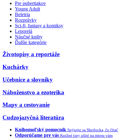
Pre pubertiakov
Young Adult
Beletria
Rozprávky
Sci-fi, fantasy a komiksy
Leporelá
Náučné knihy
Ďalšie kategórie
Životopisy a reportáže
Kuchárky
Učebnice a slovníky
Náboženstvo a ezoterika
Mapy a cestovanie
Cudzojazyčná literatúra
Knihomoľský pomocník
Spýtajte sa Sherlocka, čo čítať
Odporúčame pre vás
Knižné tipy ušité na mieru vám