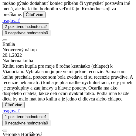
možno pýtalo dotiahnuť koniec príbehu či vymyslieť postavám iné
mená, ale inak titul hodnotím veľmi fajn. Rozhodne stojí za
prečítanie.
Čítať viac
reagovať
2 pozitívne hodnotenia
2
0 negatívne hodnotenia
0
Emília
Neoverený nákup
20.1.2022
Nadherna kniha
Knihu som kupila pre moje 8 ročne krstniatko (chlapec) k
Vianociam. Vybrala som ju pre velmi pekne recenzie. Sama som
knihu precitala, pretoze som bola zvedava ci su recenzie pravdive. A
recenzie neklamali :) kniha je plna nadhernych ilustracii, cely pribeh
je zmysluplny a zaujimavy a hlavne poucny. Ocarila ma ako
dospeleho citatela, takze deti ocari dvakrat tolko. Podla mna kazde
dieta by malo mat tuto knihu a je jedno ci dievca alebo chlapec.
Čítať viac
reagovať
1 pozitívne hodnotenie
1
0 negatívne hodnotenia
0
Veronika Horňáková