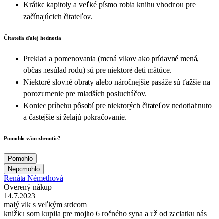
Krátke kapitoly a veľké písmo robia knihu vhodnou pre
začínajúcich čitateľov.
Čitatelia ďalej hodnotia
Preklad a pomenovania (mená vlkov ako prídavné mená,
občas nesúlad rodu) sú pre niektoré deti mätúce.
Niektoré slovné obraty alebo náročnejšie pasáže sú ťažšie na
porozumenie pre mladších poslucháčov.
Koniec príbehu pôsobí pre niektorých čitateľov nedotiahnuto
a častejšie si želajú pokračovanie.
Pomohlo vám zhrnutie?
Pomohlo
Nepomohlo
Renáta Némethová
Overený nákup
14.7.2023
malý vlk s veľkým srdcom
knižku som kupila pre mojho 6 ročného syna a už od zaciatku nás