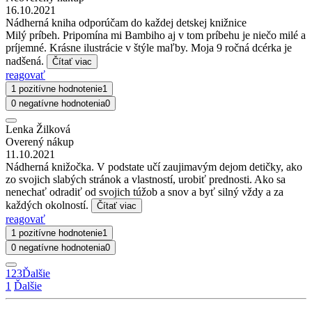
16.10.2021
Nádherná kniha odporúčam do každej detskej knižnice
Milý príbeh. Pripomína mi Bambiho aj v tom príbehu je niečo milé a
príjemné. Krásne ilustrácie v štýle maľby. Moja 9 ročná dcérka je
nadšená.
Čítať viac
reagovať
1 pozitívne hodnotenie
1
0 negatívne hodnotenia
0
Lenka Žilková
Overený nákup
11.10.2021
Nádherná knižočka. V podstate učí zaujimavým dejom detičky, ako
zo svojich slabých stránok a vlastností, urobiť prednosti. Ako sa
nenechať odradiť od svojich túžob a snov a byť silný vždy a za
každých okolností.
Čítať viac
reagovať
1 pozitívne hodnotenie
1
0 negatívne hodnotenia
0
1
2
3
Ďalšie
1
Ďalšie