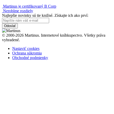
Martinus je certifikovaný B Corp
Nerobíme rozdiely
Najlepšie novinky sú tie knižné. Získajte ich ako prví:
Odoslať
© 2000-2026 Martinus. Internetové kníhkupectvo. Všetky práva
vyhradené.
Nastaviť cookies
Ochrana súkromia
Obchodné podmienky