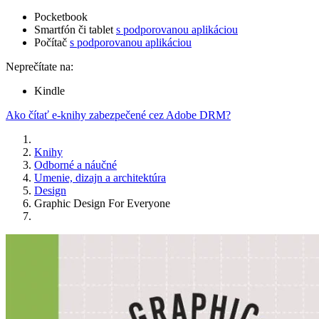
Pocketbook
Smartfón či tablet
s podporovanou aplikáciou
Počítač
s podporovanou aplikáciou
Neprečítate na:
Kindle
Ako čítať e-knihy zabezpečené cez Adobe DRM?
Knihy
Odborné a náučné
Umenie, dizajn a architektúra
Design
Graphic Design For Everyone