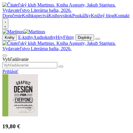
Doručenie
Kníhkupectvá
Knihovrátok
Poukážky
Knižný blog
Kontakt
E-knihy
Audioknihy
Hry
Filmy
Knihy
Doplnky
Vyhľadávanie
Prihlásiť
19,80 €