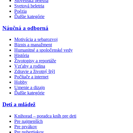
Slovenská beletria
Svetová beletria
Poézia
Ďalšie kategórie
Náučná a odborná
Motivácia a sebarozvoj
Biznis a manažment
Humanitné a spoločenské vedy
História
Životopisy a reportáže
Vzťahy a rodina
Zdravie a životný štýl
Počítače a internet
Hobby
Umenie a dizajn
Ďalšie kategórie
Deti a mládež
Knihorad – poradca kníh pre deti
Pre najmenších
Pre prvákov
Pre pubertiakov