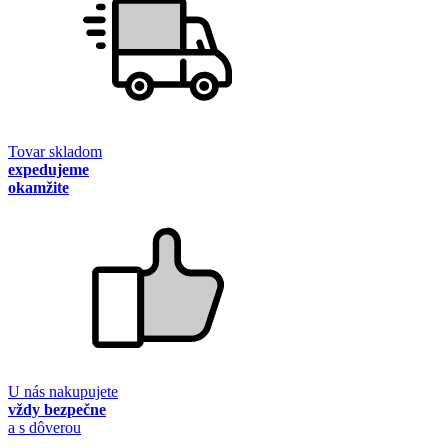
Tovar skladom
expedujeme
okamžite
U nás nakupujete
vždy bezpečne
a s dôverou