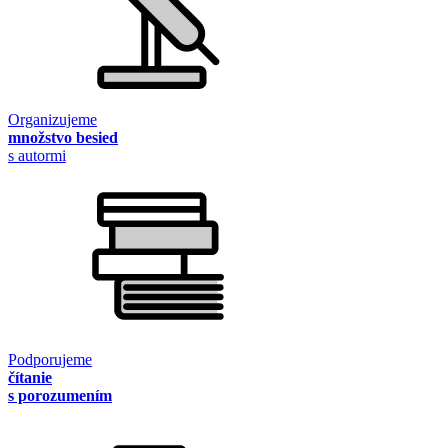
Organizujeme
množstvo besied
s autormi
Podporujeme
čítanie
s porozumením