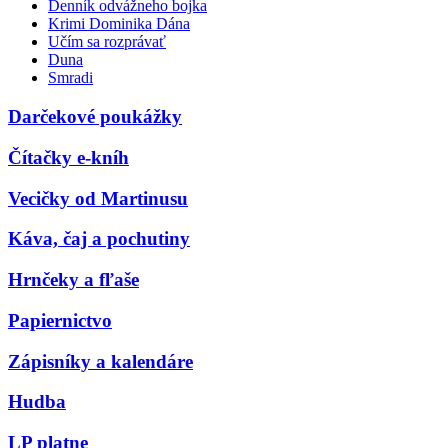
Denník odvážneho bojka
Krimi Dominika Dána
Učím sa rozprávať
Duna
Smradi
Darčekové poukážky
Čítačky e-kníh
Vecičky od Martinusu
Káva, čaj a pochutiny
Hrnčeky a fľaše
Papiernictvo
Zápisníky a kalendáre
Hudba
LP platne