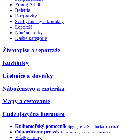
Young Adult
Beletria
Rozprávky
Sci-fi, fantasy a komiksy
Leporelá
Náučné knihy
Ďalšie kategórie
Životopisy a reportáže
Kuchárky
Učebnice a slovníky
Náboženstvo a ezoterika
Mapy a cestovanie
Cudzojazyčná literatúra
Knihomoľský pomocník
Spýtajte sa Sherlocka, čo čítať
Odporúčame pre vás
Knižné tipy ušité na mieru vám
Všetky knihy