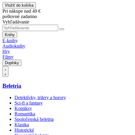
Vložiť do košíka
Pri nákupe nad 49 €
poštovné zadarmo
Vyhľadávanie
Knihy
E-knihy
Audioknihy
Hry
Filmy
Doplnky
Beletria
Detektívky, trilery a horory
Sci-fi a fantasy
Komiksy
Romantika
Spoločenská beletria
Klasika
Historické