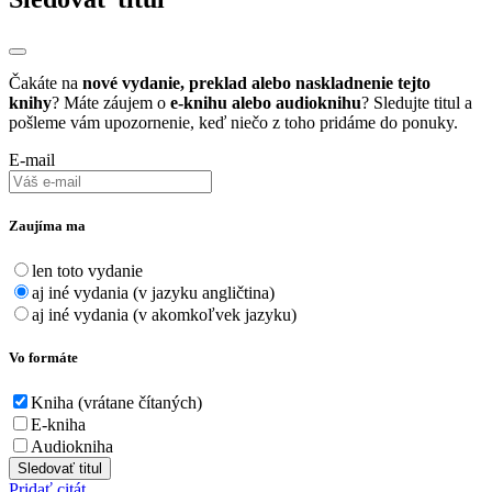
Čakáte na
nové vydanie, preklad alebo naskladnenie tejto
knihy
? Máte záujem o
e-knihu alebo audioknihu
? Sledujte titul a
pošleme vám upozornenie, keď niečo z toho pridáme do ponuky.
E-mail
Zaujíma ma
len toto vydanie
aj iné vydania (v jazyku angličtina)
aj iné vydania (v akomkoľvek jazyku)
Vo formáte
Kniha (vrátane čítaných)
E-kniha
Audiokniha
Sledovať titul
Pridať citát