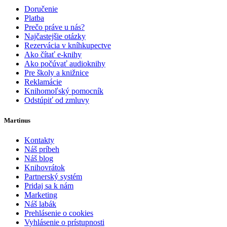
Doručenie
Platba
Prečo práve u nás?
Najčastejšie otázky
Rezervácia v kníhkupectve
Ako čítať e-knihy
Ako počúvať audioknihy
Pre školy a knižnice
Reklamácie
Knihomoľský pomocník
Odstúpiť od zmluvy
Martinus
Kontakty
Náš príbeh
Náš blog
Knihovrátok
Partnerský systém
Pridaj sa k nám
Marketing
Náš labák
Prehlásenie o cookies
Vyhlásenie o prístupnosti