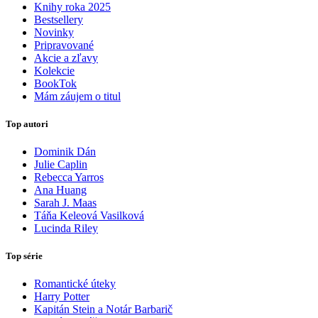
Knihy roka 2025
Bestsellery
Novinky
Pripravované
Akcie a zľavy
Kolekcie
BookTok
Mám záujem o titul
Top autori
Dominik Dán
Julie Caplin
Rebecca Yarros
Ana Huang
Sarah J. Maas
Táňa Keleová Vasilková
Lucinda Riley
Top série
Romantické úteky
Harry Potter
Kapitán Stein a Notár Barbarič