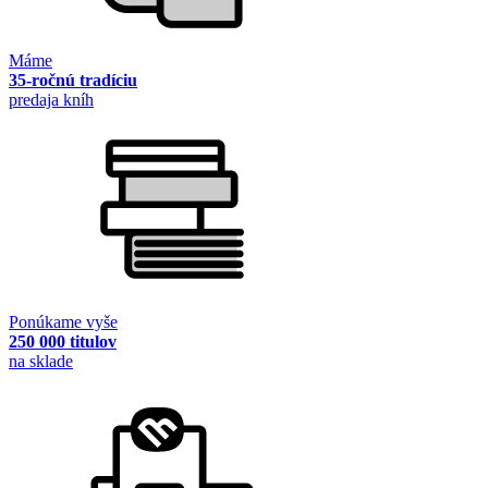
Máme
35-ročnú tradíciu
predaja kníh
Ponúkame vyše
250 000 titulov
na sklade