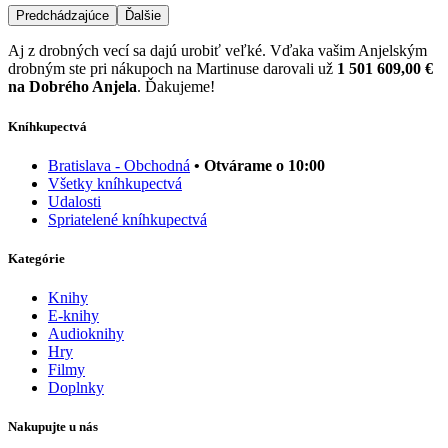
Predchádzajúce
Ďalšie
Aj z drobných vecí sa dajú urobiť veľké. Vďaka vašim Anjelským
drobným ste pri nákupoch na Martinuse darovali už
1 501 609,00 €
na Dobrého Anjela
. Ďakujeme!
Kníhkupectvá
Bratislava - Obchodná
• Otvárame o 10:00
Všetky kníhkupectvá
Udalosti
Spriatelené kníhkupectvá
Kategórie
Knihy
E-knihy
Audioknihy
Hry
Filmy
Doplnky
Nakupujte u nás