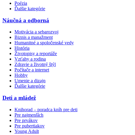
Poézia
Ďalšie kategórie
Náučná a odborná
Motivácia a sebarozvoj
Biznis a manažment
Humanitné a spoločenské vedy
História
Životopisy a reportáže
Vzťahy a rodina
Zdravie a životný štýl
Počítače a internet
Hobby
Umenie a dizajn
Ďalšie kategórie
Deti a mládež
Knihorad – poradca kníh pre deti
Pre najmenších
Pre prvákov
Pre pubertiakov
Young Adult