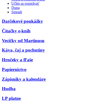
Učím sa rozprávať
Duna
Smradi
Darčekové poukážky
Čítačky e-kníh
Vecičky od Martinusu
Káva, čaj a pochutiny
Hrnčeky a fľaše
Papiernictvo
Zápisníky a kalendáre
Hudba
LP platne