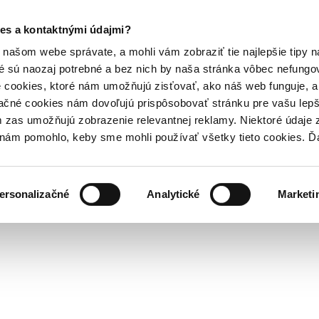
es a kontaktnými údajmi?
našom webe správate, a mohli vám zobraziť tie najlepšie tipy n
é sú naozaj potrebné a bez nich by naša stránka vôbec nefung
 cookies, ktoré nám umožňujú zisťovať, ako náš web funguje, a 
ačné cookies nám dovoľujú prispôsobovať stránku pre vašu lepši
zas umožňujú zobrazenie relevantnej reklamy. Niektoré údaje z
y nám pomohlo, keby sme mohli používať všetky tieto cookies. 
ersonalizačné
Analytické
Marketi