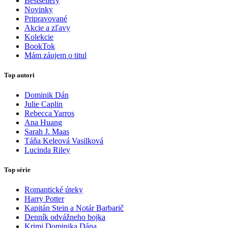
Bestsellery
Novinky
Pripravované
Akcie a zľavy
Kolekcie
BookTok
Mám záujem o titul
Top autori
Dominik Dán
Julie Caplin
Rebecca Yarros
Ana Huang
Sarah J. Maas
Táňa Keleová Vasilková
Lucinda Riley
Top série
Romantické úteky
Harry Potter
Kapitán Stein a Notár Barbarič
Denník odvážneho bojka
Krimi Dominika Dána