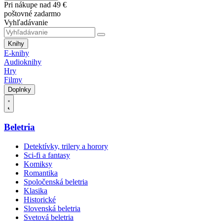
Pri nákupe nad 49 €
poštovné zadarmo
Vyhľadávanie
Knihy
E-knihy
Audioknihy
Hry
Filmy
Doplnky
Beletria
Detektívky, trilery a horory
Sci-fi a fantasy
Komiksy
Romantika
Spoločenská beletria
Klasika
Historické
Slovenská beletria
Svetová beletria