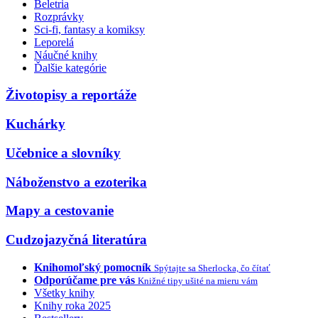
Beletria
Rozprávky
Sci-fi, fantasy a komiksy
Leporelá
Náučné knihy
Ďalšie kategórie
Životopisy a reportáže
Kuchárky
Učebnice a slovníky
Náboženstvo a ezoterika
Mapy a cestovanie
Cudzojazyčná literatúra
Knihomoľský pomocník
Spýtajte sa Sherlocka, čo čítať
Odporúčame pre vás
Knižné tipy ušité na mieru vám
Všetky knihy
Knihy roka 2025