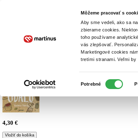
Doručenie
Kníhkupectvá
Knihovrátok
Poukážky
Knižný blog
Kontakt
Môžeme pracovať s cooki
Aby sme vedeli, ako sa na 
zbierame cookies. Niektor
E-knihy
Audioknihy
Hry
Filmy
Knihy
Doplnky
toho používame analytické
vás zlepšovať. Personaliz
Vyhľadávanie
Marketingové cookies nám 
tretími stranami. Veľmi b
Prihlásiť
Výber
Potrebné
P
súhlasu
4,30 €
Vložiť do košíka