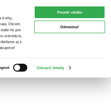
Povoliť všetko
a knihy,
ovala. Okrem
Odmietnuť
stále ho pre
u orientáciu.
dieľame aj s
Ďakujeme!
ngové
Zobraziť detaily