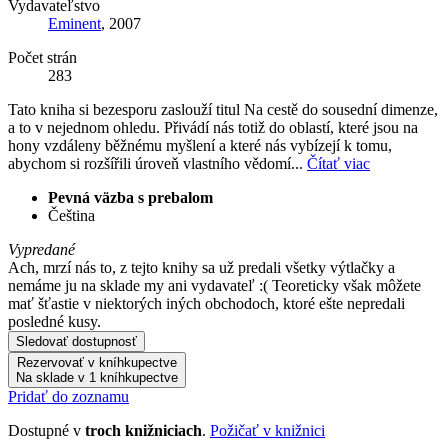
Vydavateľstvo
Eminent
, 2007
Počet strán
283
Tato kniha si bezesporu zaslouží titul Na cestě do sousední dimenze,
a to v nejednom ohledu. Přivádí nás totiž do oblastí, které jsou na
hony vzdáleny běžnému myšlení a které nás vybízejí k tomu,
abychom si rozšířili úroveň vlastního vědomí...
Čítať viac
Pevná väzba s prebalom
Čeština
Vypredané
Ach, mrzí nás to, z tejto knihy sa už predali všetky výtlačky a
nemáme ju na sklade my ani vydavateľ :( Teoreticky však môžete
mať šťastie v niektorých iných obchodoch, ktoré ešte nepredali
posledné kusy.
Sledovať dostupnosť
Rezervovať v kníhkupectve
Na sklade v 1 kníhkupectve
Pridať do zoznamu
Dostupné v
troch knižniciach
.
Požičať v knižnici