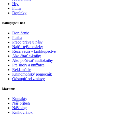
Hry
Filmy
Doplnky
Nakupujte u nás
Doručenie
Platba
Prečo práve u nás?
Najčastejšie otázky
Rezervácia v kníhkupectve
Ako čítať e-knihy
Ako počúvať audioknihy
Pre školy a knižnice
Reklamácie
Knihomoľský pomocník
Odstúpiť od zmluvy
Martinus
Kontakty
Náš príbeh
Náš blog
Knihovrátok