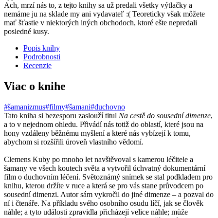
Ach, mrzí nás to, z tejto knihy sa už predali všetky výtlačky a
nemáme ju na sklade my ani vydavateľ :( Teoreticky však môžete
mať šťastie v niektorých iných obchodoch, ktoré ešte nepredali
posledné kusy.
Popis knihy
Podrobnosti
Recenzie
Viac o knihe
#šamanizmus
#filmy
#šamani
#duchovno
Tato kniha si bezesporu zaslouží titul
Na cestě do sousední dimenze
,
a to v nejednom ohledu. Přivádí nás totiž do oblastí, které jsou na
hony vzdáleny běžnému myšlení a které nás vybízejí k tomu,
abychom si rozšířili úroveň vlastního vědomí.
Clemens Kuby po mnoho let navštěvoval s kamerou léčitele a
šamany ve všech koutech světa a vytvořil úchvatný dokumentární
film o duchovním léčení. Světoznámý snímek se stal podkladem pro
knihu, kterou držíte v ruce a která se pro vás stane průvodcem po
sousední dimenzi. Autor sám vykročil do jiné dimenze – a pozval do
ní i čtenáře. Na příkladu svého osobního osudu líčí, jak se člověk
náhle; a tyto události zpravidla přicházejí velice náhle; může