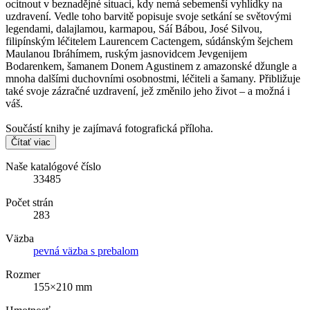
ocitnout v beznadějné situaci, kdy nemá sebemenší vyhlídky na
uzdravení. Vedle toho barvitě popisuje svoje setkání se světovými
legendami, dalajlamou, karmapou, Sáí Bábou, José Silvou,
filipínským léčitelem Laurencem Cactengem, súdánským šejchem
Maulanou Ibráhímem, ruským jasnovidcem Jevgenijem
Bodarenkem, šamanem Donem Agustinem z amazonské džungle a
mnoha dalšími duchovními osobnostmi, léčiteli a šamany. Přibližuje
také svoje zázračné uzdravení, jež změnilo jeho život – a možná i
váš.
Součástí knihy je zajímavá fotografická příloha.
Čítať viac
Naše katalógové číslo
33485
Počet strán
283
Väzba
pevná väzba s prebalom
Rozmer
155×210 mm