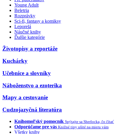
Young Adult
Beletria
Rozprávky
Sci-fi, fantasy a komiksy
Leporelá
Náučné knihy
Ďalšie kategórie
Životopisy a reportáže
Kuchárky
Učebnice a slovníky
Náboženstvo a ezoterika
Mapy a cestovanie
Cudzojazyčná literatúra
Knihomoľský pomocník
Spýtajte sa Sherlocka, čo čítať
Odporúčame pre vás
Knižné tipy ušité na mieru vám
Všetky knihy