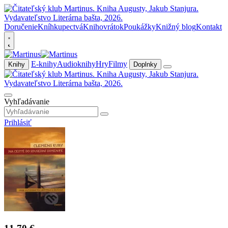
Doručenie
Kníhkupectvá
Knihovrátok
Poukážky
Knižný blog
Kontakt
E-knihy
Audioknihy
Hry
Filmy
Knihy
Doplnky
Vyhľadávanie
Prihlásiť