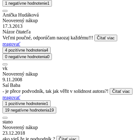
1 negatívne hodnotenie
1
Anička Hudáková
Neoverený nákup
17.3.2013
Názor čitateľa
Veľmi poučné, odporúčam naozaj každému!!!
Čítať viac
reagovať
4 pozitívne hodnotenia
4
0 negatívne hodnotenia
0
vk
Neoverený nákup
9.11.2008
Saí Baba
- je přece podvodník, tak jak věřit v solidnost autora?!
Čítať viac
reagovať
1 pozitívne hodnotenie
1
19 negatívne hodnotenia
19
stano
Neoverený nákup
23.12.2018
ako vieš že je podvodník ?
Čítať viac