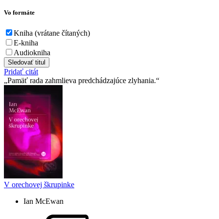
Vo formáte
Kniha (vrátane čítaných)
E-kniha
Audiokniha
Sledovať titul
Pridať citát
Pamäť rada zahmlieva predchádzajúce zlyhania.
V orechovej škrupinke
Ian McEwan