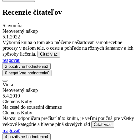
Recenzie čitateľov
Slavomíra
Neoverený nákup
5.1.2022
Výborná kniha o tom ako môžeme naštartovať samoliecebne
procesy v našom tele, o ceste a pohľade na rôznych šamanov a ich
spôsoby liečenia.
Čítať viac
reagovať
2 pozitívne hodnotenia
2
0 negatívne hodnotenia
0
Viera
Neoverený nákup
5.4.2019
Clemens Kuby
Na cestě do sousední dimenze
Clemens Kuby
Naozaj odporúčam prečítať túto knihu, je veľmi poučná pre všetky
vekové kategórie a hlavne plná skvelých rád
Čítať viac
reagovať
4 pozitívne hodnotenia
4