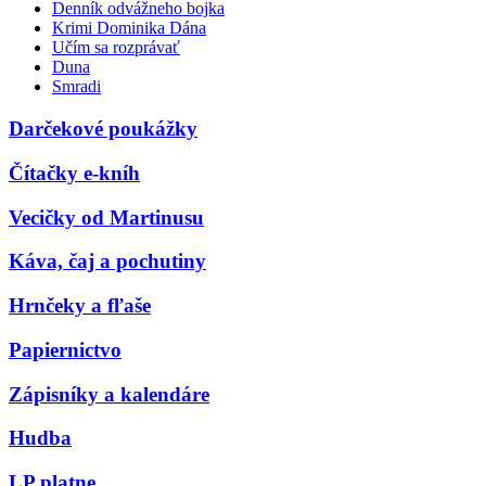
Denník odvážneho bojka
Krimi Dominika Dána
Učím sa rozprávať
Duna
Smradi
Darčekové poukážky
Čítačky e-kníh
Vecičky od Martinusu
Káva, čaj a pochutiny
Hrnčeky a fľaše
Papiernictvo
Zápisníky a kalendáre
Hudba
LP platne