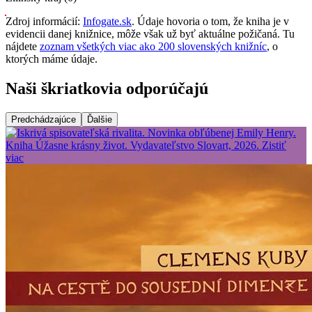
Zdroj informácií:
Infogate.sk
. Údaje hovoria o tom, že kniha je v
evidencii danej knižnice, môže však už byť aktuálne požičaná. Tu
nájdete
zoznam všetkých viac ako 200 slovenských knižníc
, o
ktorých máme údaje.
Naši škriatkovia odporúčajú
Predchádzajúce
Ďalšie