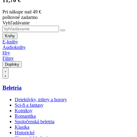
11,70 €
Pri nákupe nad 49 €
poštovné zadarmo
Vyhľadávanie
Knihy
E-knihy
Audioknihy
Hry
Filmy
Doplnky
Beletria
Detektívky, trilery a horory
Sci-fi a fantasy
Komiksy
Romantika
Spoločenská beletria
Klasika
Historické