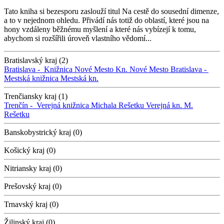
Tato kniha si bezesporu zaslouží titul Na cestě do sousední dimenze,
a to v nejednom ohledu. Přivádí nás totiž do oblastí, které jsou na
hony vzdáleny běžnému myšlení a které nás vybízejí k tomu,
abychom si rozšířili úroveň vlastního vědomí...
Bratislavský kraj (2)
Bratislava -
Knižnica Nové Mesto
Kn. Nové Mesto
Bratislava -
Mestská knižnica
Mestská kn.
Trenčiansky kraj (1)
Trenčín -
Verejná knižnica Michala Rešetku
Verejná kn. M.
Rešetku
Banskobystrický kraj (0)
Košický kraj (0)
Nitriansky kraj (0)
Prešovský kraj (0)
Trnavský kraj (0)
Žilinský kraj (0)