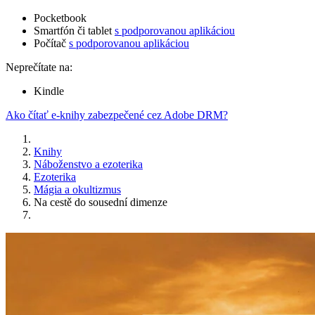
Pocketbook
Smartfón či tablet
s podporovanou aplikáciou
Počítač
s podporovanou aplikáciou
Neprečítate na:
Kindle
Ako čítať e-knihy zabezpečené cez Adobe DRM?
Knihy
Náboženstvo a ezoterika
Ezoterika
Mágia a okultizmus
Na cestě do sousední dimenze