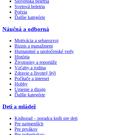
Slovenská beletria
Svetová beletria
Poézia
Ďalšie kategórie
Náučná a odborná
Motivácia a sebarozvoj
Biznis a manažment
Humanitné a spoločenské vedy
História
Životopisy a reportáže
Vzťahy a rodina
Zdravie a životný štýl
Počítače a internet
Hobby
Umenie a dizajn
Ďalšie kategórie
Deti a mládež
Knihorad – poradca kníh pre deti
Pre najmenších
Pre prvákov
Pre pubertiakov