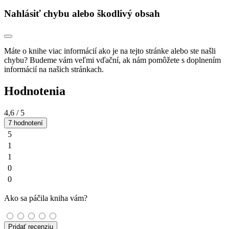
Nahlásiť chybu alebo škodlivý obsah
Máte o knihe viac informácií ako je na tejto stránke alebo ste našli
chybu? Budeme vám veľmi vďační, ak nám pomôžete s doplnením
informácií na našich stránkach.
Hodnotenia
4,6
/ 5
7 hodnotení
5
1
1
0
0
Ako sa páčila kniha vám?
Pridať recenziu