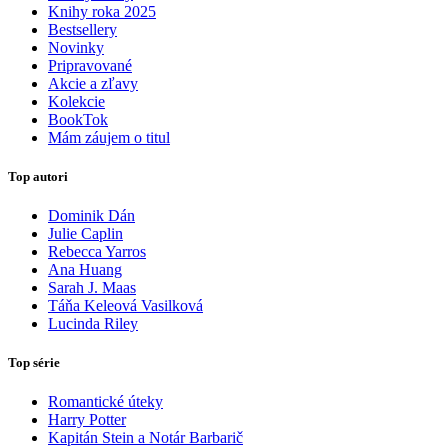
Knihy roka 2025
Bestsellery
Novinky
Pripravované
Akcie a zľavy
Kolekcie
BookTok
Mám záujem o titul
Top autori
Dominik Dán
Julie Caplin
Rebecca Yarros
Ana Huang
Sarah J. Maas
Táňa Keleová Vasilková
Lucinda Riley
Top série
Romantické úteky
Harry Potter
Kapitán Stein a Notár Barbarič