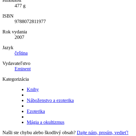
Hmotnosť
477 g
ISBN
9788072811977
Rok vydania
2007
Jazyk
čeština
Vydavateľstvo
Eminent
Kategorizácia
Knihy
Náboženstvo a ezoterika
Ezoterika
Mágia a okultizmus
Našli ste chybu alebo škodlivý obsah?
Dajte nám, prosím, vedieť!