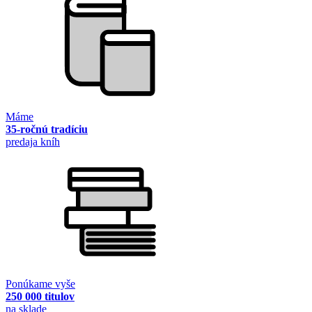
Máme
35-ročnú tradíciu
predaja kníh
Ponúkame vyše
250 000 titulov
na sklade