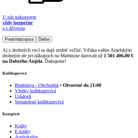
U nás nakupujete
vždy bezpečne
a s dôverou
Predchádzajúce
Ďalšie
Aj z drobných vecí sa dajú urobiť veľké. Vďaka vašim Anjelským
drobným ste pri nákupoch na Martinuse darovali už
1 501 406,00 €
na Dobrého Anjela
. Ďakujeme!
Kníhkupectvá
Bratislava - Obchodná
• Otvorené do 21:00
Všetky kníhkupectvá
Udalosti
Spriatelené kníhkupectvá
Kategórie
Knihy
E-knihy
Audioknihy