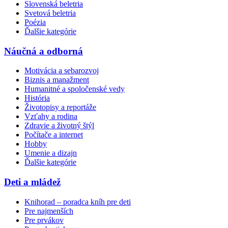
Slovenská beletria
Svetová beletria
Poézia
Ďalšie kategórie
Náučná a odborná
Motivácia a sebarozvoj
Biznis a manažment
Humanitné a spoločenské vedy
História
Životopisy a reportáže
Vzťahy a rodina
Zdravie a životný štýl
Počítače a internet
Hobby
Umenie a dizajn
Ďalšie kategórie
Deti a mládež
Knihorad – poradca kníh pre deti
Pre najmenších
Pre prvákov