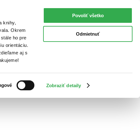
Povoliť všetko
a knihy,
ovala. Okrem
Odmietnuť
stále ho pre
u orientáciu.
dieľame aj s
Ďakujeme!
ngové
Zobraziť detaily