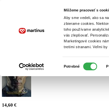
Doručenie
Kníhkupectvá
Knihovrátok
Poukážky
Knižný blog
Kontakt
Môžeme pracovať s cooki
Aby sme vedeli, ako sa na 
zbierame cookies. Niektor
E-knihy
Audioknihy
Hry
Filmy
Knihy
Doplnky
toho používame analytické
vás zlepšovať. Personaliz
Vyhľadávanie
Marketingové cookies nám 
tretími stranami. Veľmi b
Prihlásiť
Výber
Potrebné
P
súhlasu
14,60 €