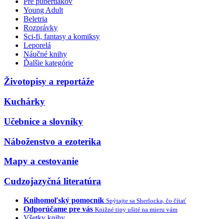
Pre pubertiakov
Young Adult
Beletria
Rozprávky
Sci-fi, fantasy a komiksy
Leporelá
Náučné knihy
Ďalšie kategórie
Životopisy a reportáže
Kuchárky
Učebnice a slovníky
Náboženstvo a ezoterika
Mapy a cestovanie
Cudzojazyčná literatúra
Knihomoľský pomocník
Spýtajte sa Sherlocka, čo čítať
Odporúčame pre vás
Knižné tipy ušité na mieru vám
Všetky knihy