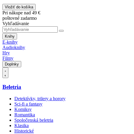
Vložiť do košíka
Pri nákupe nad 49 €
poštovné zadarmo
Vyhľadávanie
Knihy
E-knihy
Audioknihy
Hry
Filmy
Doplnky
Beletria
Detektívky, trilery a horory
Sci-fi a fantasy
Komiksy
Romantika
Spoločenská beletria
Klasika
Historické