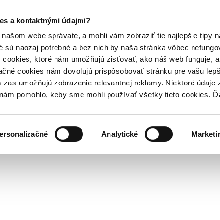
es a kontaktnými údajmi?
našom webe správate, a mohli vám zobraziť tie najlepšie tipy n
é sú naozaj potrebné a bez nich by naša stránka vôbec nefung
 cookies, ktoré nám umožňujú zisťovať, ako náš web funguje, a 
ačné cookies nám dovoľujú prispôsobovať stránku pre vašu lepši
zas umožňujú zobrazenie relevantnej reklamy. Niektoré údaje z
y nám pomohlo, keby sme mohli používať všetky tieto cookies. 
ersonalizačné
Analytické
Marketi