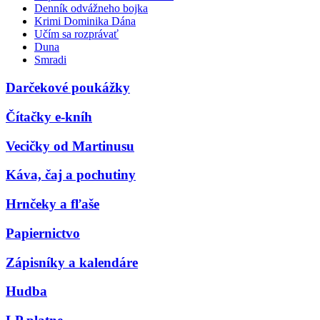
Denník odvážneho bojka
Krimi Dominika Dána
Učím sa rozprávať
Duna
Smradi
Darčekové poukážky
Čítačky e-kníh
Vecičky od Martinusu
Káva, čaj a pochutiny
Hrnčeky a fľaše
Papiernictvo
Zápisníky a kalendáre
Hudba