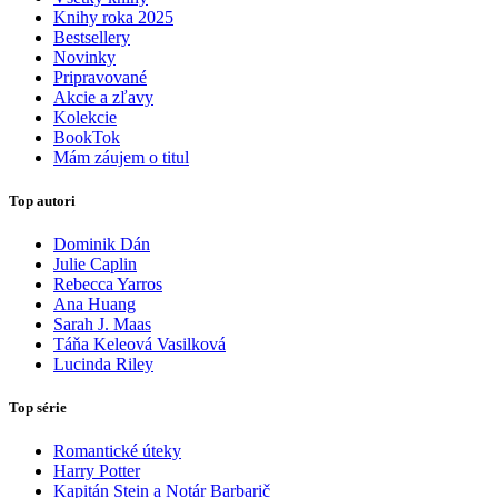
Knihy roka 2025
Bestsellery
Novinky
Pripravované
Akcie a zľavy
Kolekcie
BookTok
Mám záujem o titul
Top autori
Dominik Dán
Julie Caplin
Rebecca Yarros
Ana Huang
Sarah J. Maas
Táňa Keleová Vasilková
Lucinda Riley
Top série
Romantické úteky
Harry Potter
Kapitán Stein a Notár Barbarič