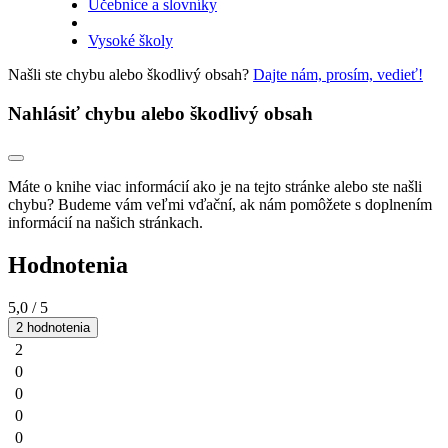
Učebnice a slovníky
Vysoké školy
Našli ste chybu alebo škodlivý obsah?
Dajte nám, prosím, vedieť!
Nahlásiť chybu alebo škodlivý obsah
Máte o knihe viac informácií ako je na tejto stránke alebo ste našli
chybu? Budeme vám veľmi vďační, ak nám pomôžete s doplnením
informácií na našich stránkach.
Hodnotenia
5,0
/ 5
2 hodnotenia
2
0
0
0
0