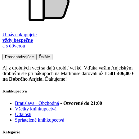
U nás nakupujete
vždy bezpečne
a s dôverou
Predchádzajúce
Ďalšie
Aj z drobných vecí sa dajú urobiť veľké. Vďaka vašim Anjelským
drobným ste pri nákupoch na Martinuse darovali už
1 501 406,00 €
na Dobrého Anjela
. Ďakujeme!
Kníhkupectvá
Bratislava - Obchodná
• Otvorené do 21:00
Všetky kníhkupectvá
Udalosti
Spriatelené kníhkupectvá
Kategórie