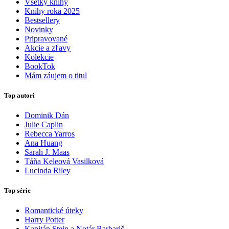
Všetky knihy
Knihy roka 2025
Bestsellery
Novinky
Pripravované
Akcie a zľavy
Kolekcie
BookTok
Mám záujem o titul
Top autori
Dominik Dán
Julie Caplin
Rebecca Yarros
Ana Huang
Sarah J. Maas
Táňa Keleová Vasilková
Lucinda Riley
Top série
Romantické úteky
Harry Potter
Kapitán Stein a Notár Barbarič