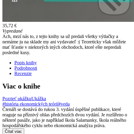
35,72 €
Vypredané
Ach, mrzí nás to, z tejto knihy sa už predali všetky výtlačky a
nemáme ju na sklade my ani vydavateľ :( Teoreticky však môžete
mať šťastie v niektorých iných obchodoch, ktoré ešte nepredali
posledné kusy.
Popis knihy
Podrobnosti
Recenzie
Viac o knihe
Pozrieť ukážku
Ukážka
#história ekonomických teórií
#veda
Čtenáři se dostává do rukou 3. vydání úspěšné publikace, které
reaguje na příznivý ohlas předchozích dvou vydání. Je rozšířeno o
některé pasáže, jako je například škola Salamanky, škola reálného
hospodářského cyklu nebo ekonomická analýza práva.
Čítať viac