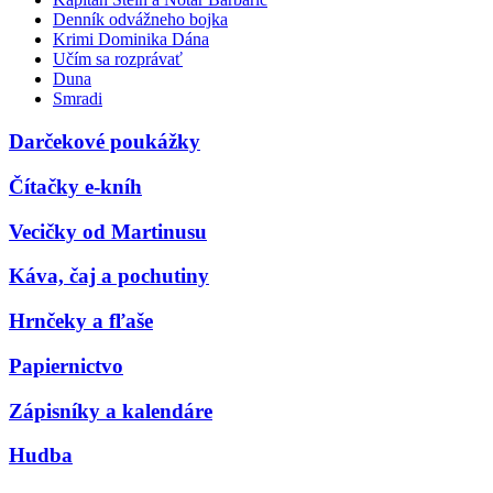
Denník odvážneho bojka
Krimi Dominika Dána
Učím sa rozprávať
Duna
Smradi
Darčekové poukážky
Čítačky e-kníh
Vecičky od Martinusu
Káva, čaj a pochutiny
Hrnčeky a fľaše
Papiernictvo
Zápisníky a kalendáre
Hudba