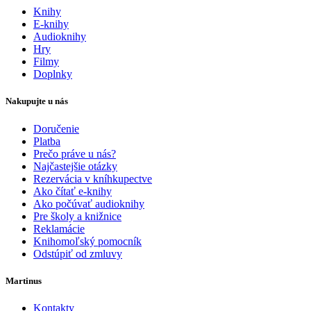
Knihy
E-knihy
Audioknihy
Hry
Filmy
Doplnky
Nakupujte u nás
Doručenie
Platba
Prečo práve u nás?
Najčastejšie otázky
Rezervácia v kníhkupectve
Ako čítať e-knihy
Ako počúvať audioknihy
Pre školy a knižnice
Reklamácie
Knihomoľský pomocník
Odstúpiť od zmluvy
Martinus
Kontakty