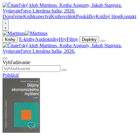
Doručenie
Kníhkupectvá
Knihovrátok
Poukážky
Knižný blog
Kontakt
E-knihy
Audioknihy
Hry
Filmy
Knihy
Doplnky
Vyhľadávanie
Prihlásiť