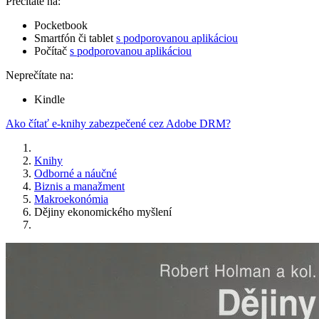
Prečítate na:
Pocketbook
Smartfón či tablet
s podporovanou aplikáciou
Počítač
s podporovanou aplikáciou
Neprečítate na:
Kindle
Ako čítať e-knihy zabezpečené cez Adobe DRM?
Knihy
Odborné a náučné
Biznis a manažment
Makroekonómia
Dějiny ekonomického myšlení