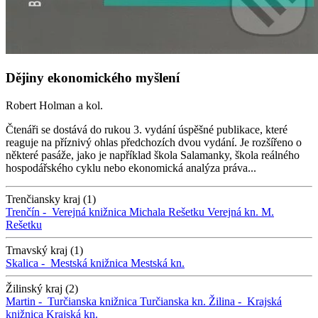
Dějiny ekonomického myšlení
Robert Holman a kol.
Čtenáři se dostává do rukou 3. vydání úspěšné publikace, které
reaguje na příznivý ohlas předchozích dvou vydání. Je rozšířeno o
některé pasáže, jako je například škola Salamanky, škola reálného
hospodářského cyklu nebo ekonomická analýza práva...
Trenčiansky kraj (1)
Trenčín -
Verejná knižnica Michala Rešetku
Verejná kn. M.
Rešetku
Trnavský kraj (1)
Skalica -
Mestská knižnica
Mestská kn.
Žilinský kraj (2)
Martin -
Turčianska knižnica
Turčianska kn.
Žilina -
Krajská
knižnica
Krajská kn.