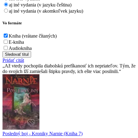
aj iné vydania (v jazyku čeština)
aj iné vydania (v akomkoľvek jazyku)
Vo formáte
Kniha (vrátane čítaných)
E-kniha
Audiokniha
Sledovať titul
Pridať citát
Až vtedy pochopila diabolskú prefíkanosť ich nepriateľov. Tým, že
do svojich lží zamiešali štipku pravdy, ich ešte viac posilnili.
Posledný boj - Kroniky Narnie (Kniha 7)