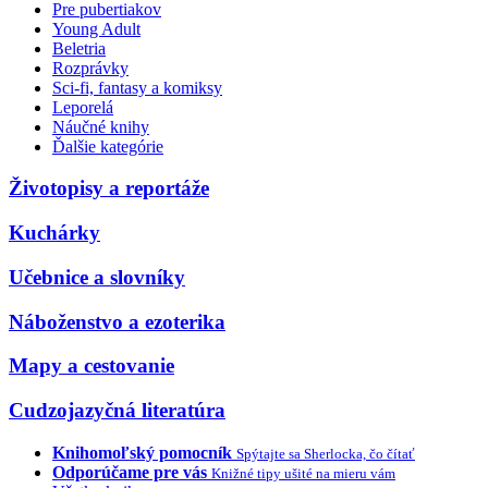
Pre pubertiakov
Young Adult
Beletria
Rozprávky
Sci-fi, fantasy a komiksy
Leporelá
Náučné knihy
Ďalšie kategórie
Životopisy a reportáže
Kuchárky
Učebnice a slovníky
Náboženstvo a ezoterika
Mapy a cestovanie
Cudzojazyčná literatúra
Knihomoľský pomocník
Spýtajte sa Sherlocka, čo čítať
Odporúčame pre vás
Knižné tipy ušité na mieru vám