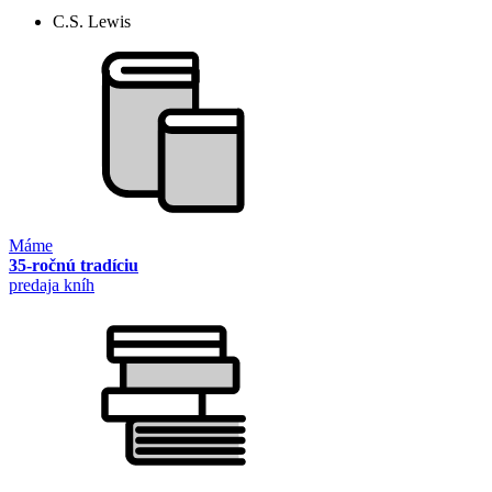
C.S. Lewis
Máme
35-ročnú tradíciu
predaja kníh