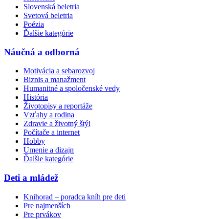
Slovenská beletria
Svetová beletria
Poézia
Ďalšie kategórie
Náučná a odborná
Motivácia a sebarozvoj
Biznis a manažment
Humanitné a spoločenské vedy
História
Životopisy a reportáže
Vzťahy a rodina
Zdravie a životný štýl
Počítače a internet
Hobby
Umenie a dizajn
Ďalšie kategórie
Deti a mládež
Knihorad – poradca kníh pre deti
Pre najmenších
Pre prvákov