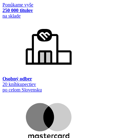
Ponúkame vyše
250 000 titulov
na sklade
Osobný odber
20 kníhkupectiev
po celom Slovensku