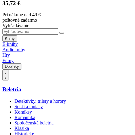
35,72 €
Pri nákupe nad 49 €
poštovné zadarmo
Vyhľadávanie
Knihy
E-knihy
Audioknihy
Hry
Filmy
Doplnky
Beletria
Detektívky, trilery a horory
Sci-fi a fantasy
Komiksy
Romantika
Spoločenská beletria
Klasika
Historické