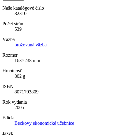
Naše katalógové číslo
82310
Počet strán
539
Väzba
brožovaná väzba
Rozmer
163×238 mm
Hmotnosť
802 g
ISBN
8071793809
Rok vydania
2005
Edícia
Beckovy ekonomické učebnice
Jazyk