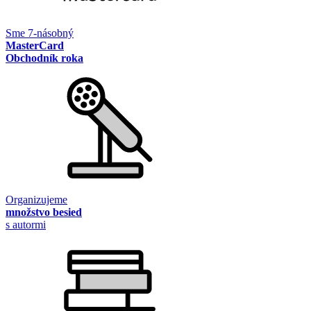
Sme 7-násobný
MasterCard
Obchodník roka
Organizujeme
množstvo besied
s autormi