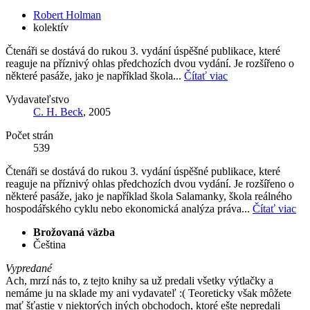
Robert Holman
kolektív
Čtenáři se dostává do rukou 3. vydání úspěšné publikace, které
reaguje na příznivý ohlas předchozích dvou vydání. Je rozšířeno o
některé pasáže, jako je například škola...
Čítať viac
Vydavateľstvo
C. H. Beck
, 2005
Počet strán
539
Čtenáři se dostává do rukou 3. vydání úspěšné publikace, které
reaguje na příznivý ohlas předchozích dvou vydání. Je rozšířeno o
některé pasáže, jako je například škola Salamanky, škola reálného
hospodářského cyklu nebo ekonomická analýza práva...
Čítať viac
Brožovaná väzba
Čeština
Vypredané
Ach, mrzí nás to, z tejto knihy sa už predali všetky výtlačky a
nemáme ju na sklade my ani vydavateľ :( Teoreticky však môžete
mať šťastie v niektorých iných obchodoch, ktoré ešte nepredali