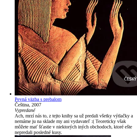
Pevná väzba s prebalom
Čeština, 2007
Vypredané
Ach, mrzí nás to, z tejto knihy sa už predali všetky výtlačky a
nemáme ju na sklade my ani vydavateľ :( Teoreticky však
môžete mať šťastie v niektorých iných obchodoch, ktoré ešte
nepredali posledné kusy.