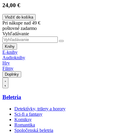
24,00 €
Vložiť do košíka
Pri nákupe nad 49 €
poštovné zadarmo
Vyhľadávanie
Knihy
E-knihy
Audioknihy
Hry
Filmy
Doplnky
Beletria
Detektívky, trilery a horory
Sci-fi a fantasy
Komiksy
Romantika
Spoločenská beletria