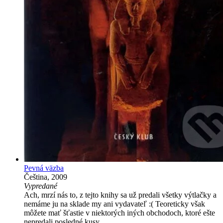
Pevná väzba
Čeština, 2009
Vypredané
Ach, mrzí nás to, z tejto knihy sa už predali všetky výtlačky a
nemáme ju na sklade my ani vydavateľ :( Teoreticky však
môžete mať šťastie v niektorých iných obchodoch, ktoré ešte
nepredali posledné kusy.