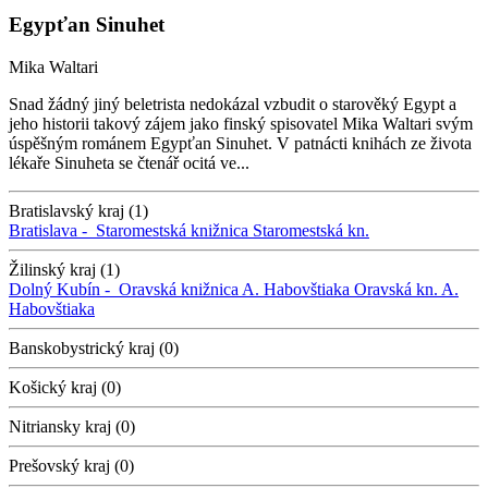
Egypťan Sinuhet
Mika Waltari
Snad žádný jiný beletrista nedokázal vzbudit o starověký Egypt a
jeho historii takový zájem jako finský spisovatel Mika Waltari svým
úspěšným románem Egypťan Sinuhet. V patnácti knihách ze života
lékaře Sinuheta se čtenář ocitá ve...
Bratislavský kraj (1)
Bratislava -
Staromestská knižnica
Staromestská kn.
Žilinský kraj (1)
Dolný Kubín -
Oravská knižnica A. Habovštiaka
Oravská kn. A.
Habovštiaka
Banskobystrický kraj (0)
Košický kraj (0)
Nitriansky kraj (0)
Prešovský kraj (0)