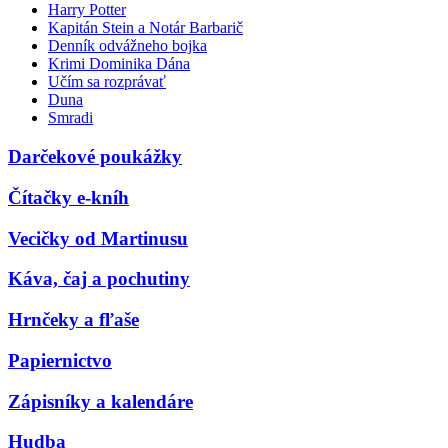
Harry Potter
Kapitán Stein a Notár Barbarič
Denník odvážneho bojka
Krimi Dominika Dána
Učím sa rozprávať
Duna
Smradi
Darčekové poukážky
Čítačky e-kníh
Vecičky od Martinusu
Káva, čaj a pochutiny
Hrnčeky a fľaše
Papiernictvo
Zápisníky a kalendáre
Hudba