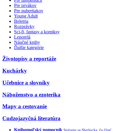
Pre najmenších
Pre prvákov
Pre pubertiakov
Young Adult
Beletria
Rozprávky
Sci-fi, fantasy a komiksy
Leporelá
Náučné knihy
Ďalšie kategórie
Životopisy a reportáže
Kuchárky
Učebnice a slovníky
Náboženstvo a ezoterika
Mapy a cestovanie
Cudzojazyčná literatúra
Knihomoľský pomocník
Spýtajte sa Sherlocka, čo čítať