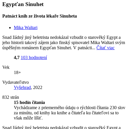
Egypťan Sinuhet
Patnáct knih ze života lékaře Sinuheta
Mika Waltari
Snad žádný jiný beletrista nedokázal vzbudit o starověký Egypt a
jeho historii takový zájem jako finský spisovatel Mika Waltari svým
úspěšným románem Egypťan Sinuhet. V patnácti...
Čítať viac
4,7
103 hodnotení
Vek
18+
Vydavateľstvo
Vyšehrad
, 2022
832 strán
15 hodín čítania
Vychádzame z priemerného údaju o rýchlosti čítania 230 slov
za minútu, od knihy ku knihe a čitateľa ku čitateľovi sa to
však môže líšiť.
Snad žádný jiný beletrista nedokázal vzbudit o starověký Egypt a