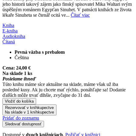
jeho historii takový zájem jako finský spisovatel Mika Waltari svým
úspěšným románem Egypťan Sinuhet. V patnácti knihách ze života
lékaře Sinuheta se čtenář ocitá ve...
Čítať viac
Kniha
E-kniha
Audiokniha
Čítaná
Pevná väzba s prebalom
Čeština
Cena:
24,00 €
Na sklade 1 ks
Posielame ihneď
Túto knihu máme síce aktuálne na sklade, máme však už iba
posledné kusy. Ak ju chcete mať rýchlo, ponáhľajte sa! Dodanie
ďalších môže trvať dlhšie, zvyčajne do 31 dní.
Vložiť do košíka
Rezervovať v kníhkupectve
Na sklade v 1 kníhkupectve
Pridať do zoznamu
Sledovať dostupnosť
Dostupné v
dvoch knižniciach
.
Požičať v knižnici