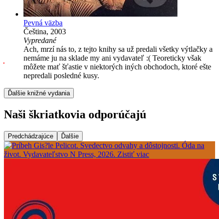
Pevná väzba
Čeština, 2003
Vypredané
Ach, mrzí nás to, z tejto knihy sa už predali všetky výtlačky a
nemáme ju na sklade my ani vydavateľ :( Teoreticky však
môžete mať šťastie v niektorých iných obchodoch, ktoré ešte
nepredali posledné kusy.
Ďalšie knižné vydania
Naši škriatkovia odporúčajú
Predchádzajúce
Ďalšie