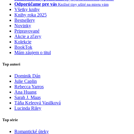
Odporúčame pre vás
Knižné tipy ušité na mieru vám
Všetky knihy
Knihy roka 2025
Bestsellery
Novinky
Pripravované
Akcie a zľavy
Kolekcie
BookTok
Mám záujem o titul
Top autori
Dominik Dán
Julie Caplin
Rebecca Yarros
Ana Huang
Sarah J. Maas
Táňa Keleová Vasilková
Lucinda Riley
Top série
Romantické úteky