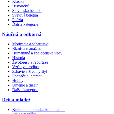
Klasika
Historické
Slovenská beletria
Svetová beletria
Poézia
Ďalšie kategórie
Náučná a odborná
Motivácia a sebarozvoj
Biznis a manažment
Humanitné a spoločenské vedy
História
Životopisy a reportáže
Vzťahy a rodina
Zdravie a životný štýl
Počítače a internet
Hobby
Umenie a dizajn
Ďalšie kategórie
Deti a mládež
Knihorad – poradca kníh pre deti