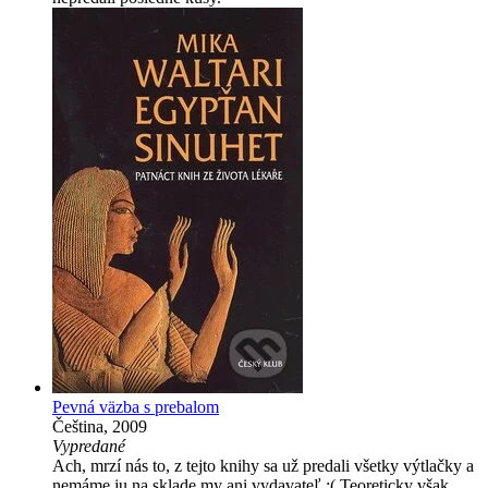
Pevná väzba s prebalom
Čeština, 2009
Vypredané
Ach, mrzí nás to, z tejto knihy sa už predali všetky výtlačky a
nemáme ju na sklade my ani vydavateľ :( Teoreticky však