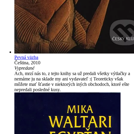
Pevná väzba
Čeština, 2010
Vypredané
Ach, mrzí nás to, z tejto knihy sa už predali všetky výtlačky a
nemáme ju na sklade my ani vydavateľ :( Teoreticky však
môžete mať šťastie v niektorých iných obchodoch, ktoré ešte
nepredali posledné kusy.