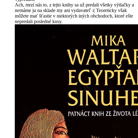
Ach, mrzí nás to, z tejto knihy sa už predali všetky výtlačky a
nemáme ju na sklade my ani vydavateľ :( Teoreticky však
môžete mať šťastie v niektorých iných obchodoch, ktoré ešte
nepredali posledné kusy.