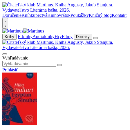
Doručenie
Kníhkupectvá
Knihovrátok
Poukážky
Knižný blog
Kontakt
E-knihy
Audioknihy
Hry
Filmy
Knihy
Doplnky
Vyhľadávanie
Prihlásiť