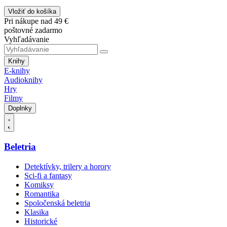
Vložiť do košíka
Pri nákupe nad 49 €
poštovné zadarmo
Vyhľadávanie
Knihy
E-knihy
Audioknihy
Hry
Filmy
Doplnky
Beletria
Detektívky, trilery a horory
Sci-fi a fantasy
Komiksy
Romantika
Spoločenská beletria
Klasika
Historické