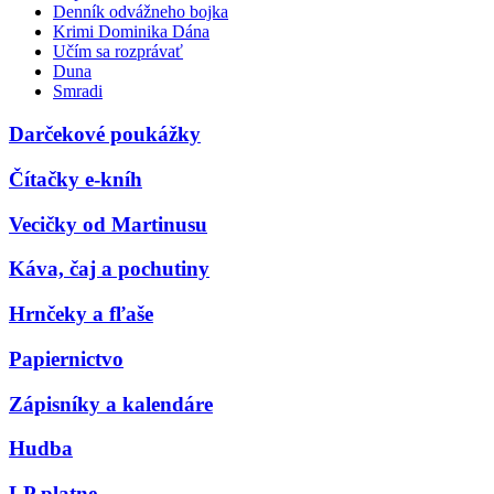
Denník odvážneho bojka
Krimi Dominika Dána
Učím sa rozprávať
Duna
Smradi
Darčekové poukážky
Čítačky e-kníh
Vecičky od Martinusu
Káva, čaj a pochutiny
Hrnčeky a fľaše
Papiernictvo
Zápisníky a kalendáre
Hudba
LP platne