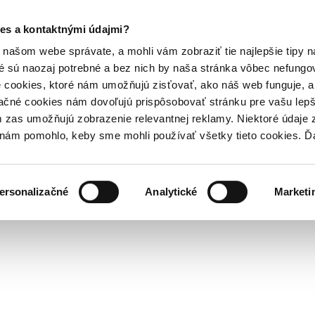
es a kontaktnými údajmi?
našom webe správate, a mohli vám zobraziť tie najlepšie tipy n
é sú naozaj potrebné a bez nich by naša stránka vôbec nefung
 cookies, ktoré nám umožňujú zisťovať, ako náš web funguje, a 
ačné cookies nám dovoľujú prispôsobovať stránku pre vašu lepši
zas umožňujú zobrazenie relevantnej reklamy. Niektoré údaje z
y nám pomohlo, keby sme mohli používať všetky tieto cookies. 
ersonalizačné
Analytické
Marketi