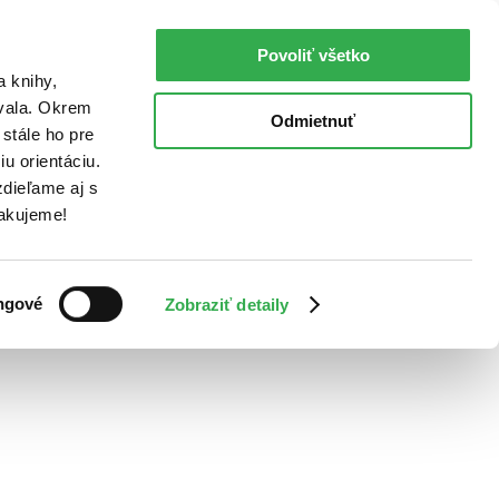
Povoliť všetko
a knihy,
ovala. Okrem
Odmietnuť
stále ho pre
u orientáciu.
dieľame aj s
Ďakujeme!
ngové
Zobraziť detaily