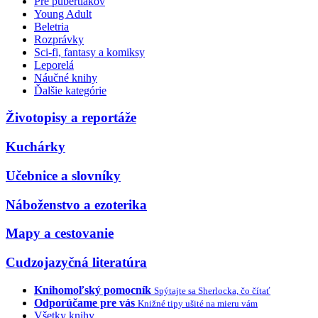
Pre pubertiakov
Young Adult
Beletria
Rozprávky
Sci-fi, fantasy a komiksy
Leporelá
Náučné knihy
Ďalšie kategórie
Životopisy a reportáže
Kuchárky
Učebnice a slovníky
Náboženstvo a ezoterika
Mapy a cestovanie
Cudzojazyčná literatúra
Knihomoľský pomocník
Spýtajte sa Sherlocka, čo čítať
Odporúčame pre vás
Knižné tipy ušité na mieru vám
Všetky knihy