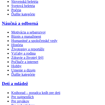
Slovenská beletria
Svetová beletria
Poézia
Ďalšie kategórie
Náučná a odborná
Motivácia a sebarozvoj
Biznis a manažment
Humanitné a spoločenské vedy
História
Životopisy a reportáže
Vzťahy a rodina
Zdravie a životný štýl
Počítače a internet
Hobby
Umenie a dizajn
Ďalšie kategórie
Deti a mládež
Knihorad – poradca kníh pre deti
Pre najmenších
Pre prvákov