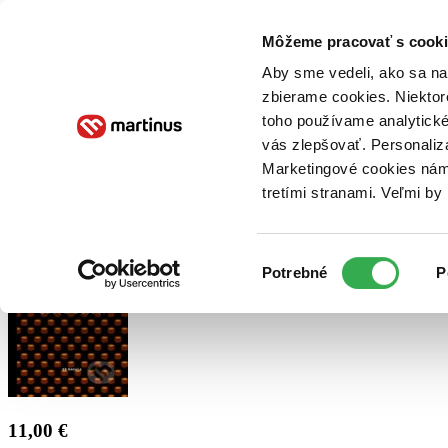
Doručenie
Kníhkupectvá
Knihovrátok
Poukážky
Knižný blog
Kontakt
Môžeme pracovať s cooki
Aby sme vedeli, ako sa na 
zbierame cookies. Niektor
E-knihy
Audioknihy
Hry
Filmy
Knihy
Doplnky
toho používame analytické
vás zlepšovať. Personaliz
Vyhľadávanie
Marketingové cookies nám 
tretími stranami. Veľmi b
Prihlásiť
Výber
Potrebné
P
súhlasu
11,00 €