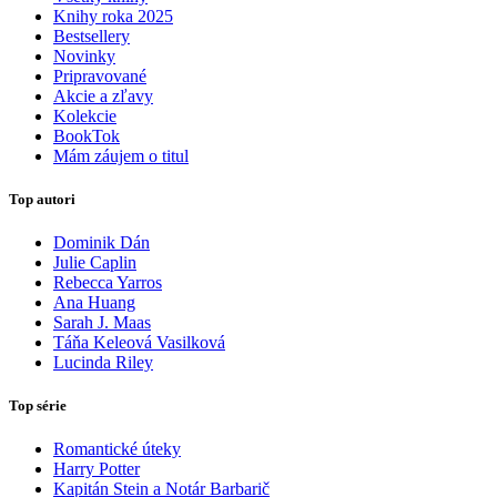
Knihy roka 2025
Bestsellery
Novinky
Pripravované
Akcie a zľavy
Kolekcie
BookTok
Mám záujem o titul
Top autori
Dominik Dán
Julie Caplin
Rebecca Yarros
Ana Huang
Sarah J. Maas
Táňa Keleová Vasilková
Lucinda Riley
Top série
Romantické úteky
Harry Potter
Kapitán Stein a Notár Barbarič