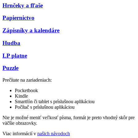
Hrnčeky a fľaše
Papiernictvo
Zápisníky a kalendáre
Hudba
LP platne
Puzzle
Prečítate na zariadeniach:
Pocketbook
Kindle
Smartfón či tablet s príslušnou aplikáciou
Počítač s príslušnou aplikáciou
Nie je možné meniť veľkosť písma, formát je preto vhodný skôr pre
väčšie obrazovky.
Viac informácií v
našich návodoch