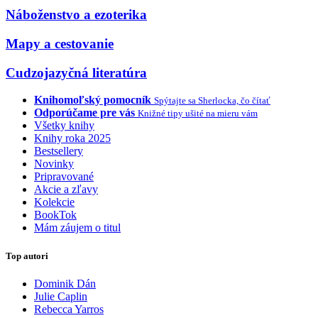
Náboženstvo a ezoterika
Mapy a cestovanie
Cudzojazyčná literatúra
Knihomoľský pomocník
Spýtajte sa Sherlocka, čo čítať
Odporúčame pre vás
Knižné tipy ušité na mieru vám
Všetky knihy
Knihy roka 2025
Bestsellery
Novinky
Pripravované
Akcie a zľavy
Kolekcie
BookTok
Mám záujem o titul
Top autori
Dominik Dán
Julie Caplin
Rebecca Yarros