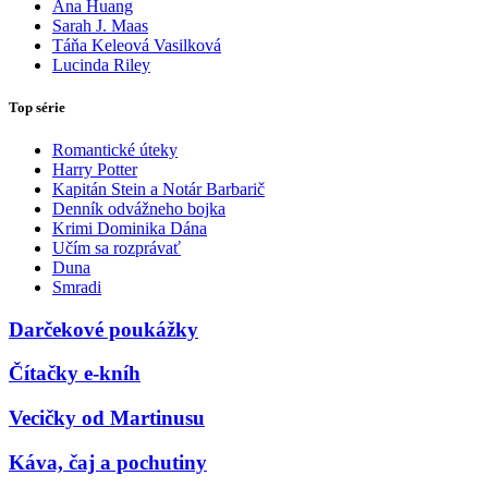
Ana Huang
Sarah J. Maas
Táňa Keleová Vasilková
Lucinda Riley
Top série
Romantické úteky
Harry Potter
Kapitán Stein a Notár Barbarič
Denník odvážneho bojka
Krimi Dominika Dána
Učím sa rozprávať
Duna
Smradi
Darčekové poukážky
Čítačky e-kníh
Vecičky od Martinusu
Káva, čaj a pochutiny