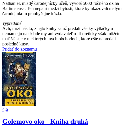
Nathaniel, mladý čarodejnícky učeň, vyvolá 5000-ročného džina
Bartimaeusa. Ten nepatrí medzi bytosti, ktoré by ukazovali malým
čarodejníkom praobyčajné kúzla.
Vypredané
Ach, mrzí nás to, z tejto knihy sa už predali všetky výtlačky a
nemáme ju na sklade my ani vydavateľ :( Teoreticky však môžete
mať šťastie v niektorých iných obchodoch, ktoré ešte nepredali
posledné kusy.
Pridať do zoznamu
4,6
Golemovo oko - Kniha druhá