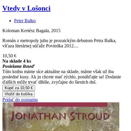
Vtedy v Lošonci
Peter Balko
Koloman Kertész Bagala, 2015
Román z metropoly juhu je prozaickým debutom Petra Balka,
víťaza literárnej súťaže Poviedka 2012....
10,50 €
Na sklade 4 ks
Posielame ihneď
Túto knihu máme síce aktuálne na sklade, máme však už iba
posledné kusy. Ak ju chcete mať rýchlo, ponáhľajte sa! Dodanie
ďalších môže trvať dlhšie, zvyčajne do šiestich dní.
Kúpiť za 10,50 €
Vložiť do košíka
Pridať do zoznamu