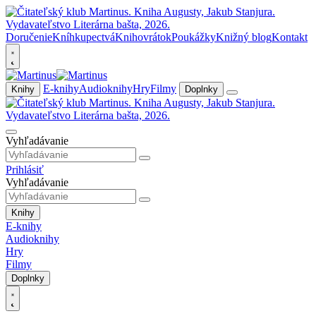
Doručenie
Kníhkupectvá
Knihovrátok
Poukážky
Knižný blog
Kontakt
E-knihy
Audioknihy
Hry
Filmy
Knihy
Doplnky
Vyhľadávanie
Prihlásiť
Vyhľadávanie
Knihy
E-knihy
Audioknihy
Hry
Filmy
Doplnky