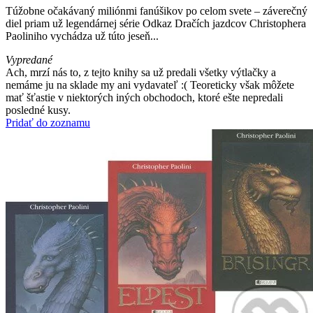
Túžobne očakávaný miliónmi fanúšikov po celom svete – záverečný
diel priam už legendárnej série Odkaz Dračích jazdcov Christophera
Paoliniho vychádza už túto jeseň...
Vypredané
Ach, mrzí nás to, z tejto knihy sa už predali všetky výtlačky a
nemáme ju na sklade my ani vydavateľ :( Teoreticky však môžete
mať šťastie v niektorých iných obchodoch, ktoré ešte nepredali
posledné kusy.
Pridať do zoznamu