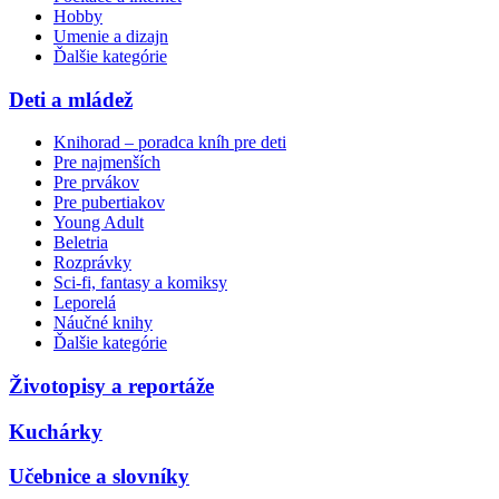
Hobby
Umenie a dizajn
Ďalšie kategórie
Deti a mládež
Knihorad – poradca kníh pre deti
Pre najmenších
Pre prvákov
Pre pubertiakov
Young Adult
Beletria
Rozprávky
Sci-fi, fantasy a komiksy
Leporelá
Náučné knihy
Ďalšie kategórie
Životopisy a reportáže
Kuchárky
Učebnice a slovníky