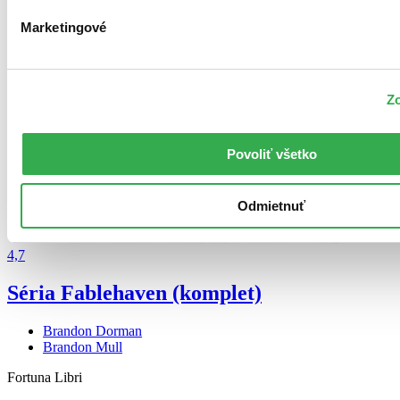
Marketingové
Zo
Povoliť všetko
Odmietnuť
4,7
Séria Fablehaven (komplet)
Brandon Dorman
Brandon Mull
Fortuna Libri