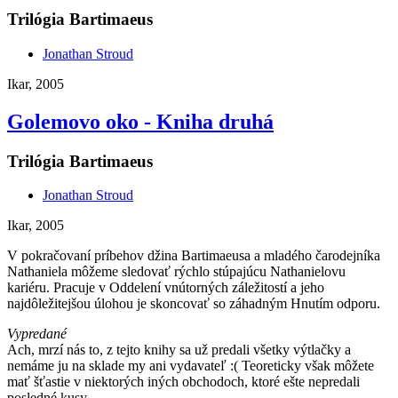
Trilógia Bartimaeus
Jonathan Stroud
Ikar, 2005
Golemovo oko - Kniha druhá
Trilógia Bartimaeus
Jonathan Stroud
Ikar, 2005
V pokračovaní príbehov džina Bartimaeusa a mladého čarodejníka
Nathaniela môžeme sledovať rýchlo stúpajúcu Nathanielovu
kariéru. Pracuje v Oddelení vnútorných záležitostí a jeho
najdôležitejšou úlohou je skoncovať so záhadným Hnutím odporu.
Vypredané
Ach, mrzí nás to, z tejto knihy sa už predali všetky výtlačky a
nemáme ju na sklade my ani vydavateľ :( Teoreticky však môžete
mať šťastie v niektorých iných obchodoch, ktoré ešte nepredali
posledné kusy.