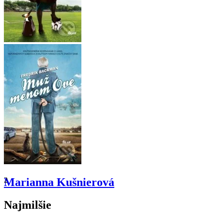
2
Marianna Kušnierová
Najmilšie