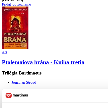
Pridať do zoznamu
4,8
Ptolemaiova brána - Kniha tretia
Trilógia Bartimaeus
Jonathan Stroud
Ikar, 2006
Ptolemaiova brána - Kniha tretia