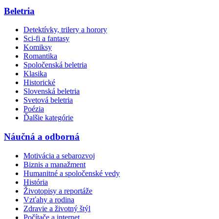
Beletria
Detektívky, trilery a horory
Sci-fi a fantasy
Komiksy
Romantika
Spoločenská beletria
Klasika
Historické
Slovenská beletria
Svetová beletria
Poézia
Ďalšie kategórie
Náučná a odborná
Motivácia a sebarozvoj
Biznis a manažment
Humanitné a spoločenské vedy
História
Životopisy a reportáže
Vzťahy a rodina
Zdravie a životný štýl
Počítače a internet