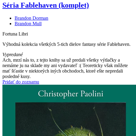
Séria Fablehaven (komplet)
Brandon Dorman
Brandon Mull
Fortuna Libri
Výhodná kolekcia všetkých 5-tich dielov fantasy série Fablehaven.
Vypredané
Ach, mrzí nás to, z tejto knihy sa už predali všetky výtlačky a
nemáme ju na sklade my ani vydavateľ :( Teoreticky však môžete
mať šťastie v niektorých iných obchodoch, ktoré ešte nepredali
posledné kusy.
Pridať do zoznamu