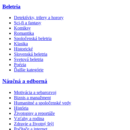
Beletria
Detektívky, trilery a horory
Sci-fi a fantasy
Komiksy
Romantika
Spoločenská beletria
Klasika
Historické
Slovenská beletria
Svetová beletria
Poézia
Ďalšie kategórie
Náučná a odborná
Motivácia a sebarozvoj
Biznis a manažment
Humanitné a spoločenské vedy
História
Životopisy a reportáže
Vzťahy a rodina
Zdravie a životný štýl
Počítače a internet