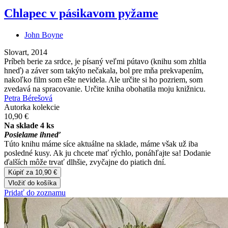
Chlapec v pásikavom pyžame
John Boyne
Slovart, 2014
Príbeh berie za srdce, je písaný veľmi pútavo (knihu som zhltla
hneď) a záver som takýto nečakala, bol pre mňa prekvapením,
nakoľko film som ešte nevidela. Ale určite si ho pozriem, som
zvedavá na spracovanie. Určite kniha obohatila moju knižnicu.
Petra Bérešová
Autorka kolekcie
10,90 €
Na sklade 4 ks
Posielame ihneď
Túto knihu máme síce aktuálne na sklade, máme však už iba
posledné kusy. Ak ju chcete mať rýchlo, ponáhľajte sa! Dodanie
ďalších môže trvať dlhšie, zvyčajne do piatich dní.
Kúpiť za 10,90 €
Vložiť do košíka
Pridať do zoznamu