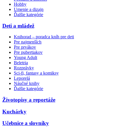
Hobby
Umenie a dizajn
Ďalšie kategórie
Deti a mládež
Knihorad – poradca kníh pre deti
Pre najmenších
Pre prvákov
Pre pubertiakov
Young Adult
Beletria
Rozprávky
Sci-fi, fantasy a komiksy
Leporelá
Náučné knihy
Ďalšie kategórie
Životopisy a reportáže
Kuchárky
Učebnice a slovníky