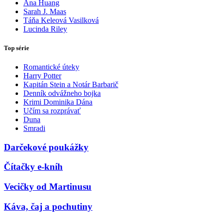
Ana Huang
Sarah J. Maas
Táňa Keleová Vasilková
Lucinda Riley
Top série
Romantické úteky
Harry Potter
Kapitán Stein a Notár Barbarič
Denník odvážneho bojka
Krimi Dominika Dána
Učím sa rozprávať
Duna
Smradi
Darčekové poukážky
Čítačky e-kníh
Vecičky od Martinusu
Káva, čaj a pochutiny