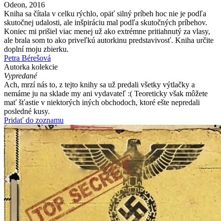
Odeon, 2016
Kniha sa čítala v celku rýchlo, opäť silný príbeh hoc nie je podľa
skutočnej udalosti, ale inšpiráciu mal podľa skutočných príbehov.
Koniec mi prišiel viac menej už ako extrémne pritiahnutý za vlasy,
ale brala som to ako priveľkú autorkinu predstavivosť. Kniha určite
doplní moju zbierku.
Petra Bérešová
Autorka kolekcie
Vypredané
Ach, mrzí nás to, z tejto knihy sa už predali všetky výtlačky a
nemáme ju na sklade my ani vydavateľ :( Teoreticky však môžete
mať šťastie v niektorých iných obchodoch, ktoré ešte nepredali
posledné kusy.
Pridať do zoznamu