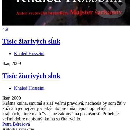
4,9
Tisíc žiarivých sĺnk
Khaled Hosseini
Ikar, 2009
Tisíc žiarivých sĺnk
Khaled Hosseini
Ikar, 2009
Krásna kniha, smutná a žiaľ veľmi pravdivá, nechcela by som žiť v
koži ani jednej ženy v takýchto pre mňa nepochopiteľných
krajinách, ktoré majú "vlastné zákony" na poslušnosť. Príbeh je
veľmi dobre napísaný, kniha sa číta rýchlo.
Petra Bérešová
Autorka kolekcie