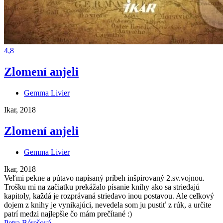
4,8
Zlomení anjeli
Gemma Livier
Ikar, 2018
Zlomení anjeli
Gemma Livier
Ikar, 2018
Veľmi pekne a pútavo napísaný príbeh inšpirovaný 2.sv.vojnou.
Trošku mi na začiatku prekážalo písanie knihy ako sa striedajú
kapitoly, každá je rozprávaná striedavo inou postavou. Ale celkový
dojem z knihy je vynikajúci, nevedela som ju pustiť z rúk, a určite
patrí medzi najlepšie čo mám prečítané :)
Petra Bérešová