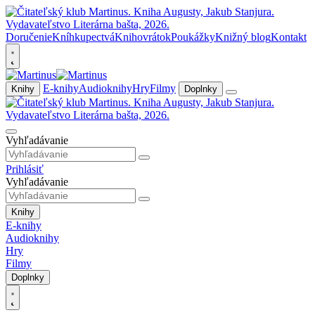
Doručenie
Kníhkupectvá
Knihovrátok
Poukážky
Knižný blog
Kontakt
E-knihy
Audioknihy
Hry
Filmy
Knihy
Doplnky
Vyhľadávanie
Prihlásiť
Vyhľadávanie
Knihy
E-knihy
Audioknihy
Hry
Filmy
Doplnky