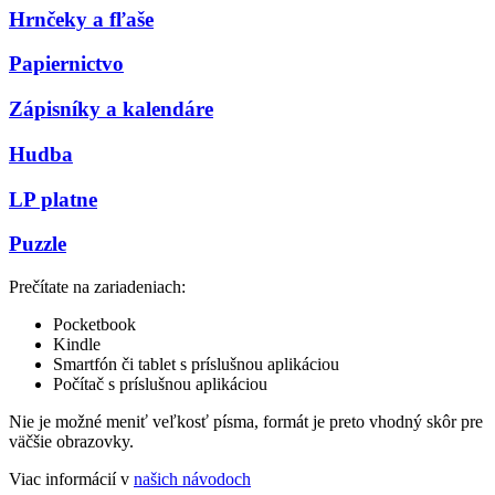
Hrnčeky a fľaše
Papiernictvo
Zápisníky a kalendáre
Hudba
LP platne
Puzzle
Prečítate na zariadeniach:
Pocketbook
Kindle
Smartfón či tablet s príslušnou aplikáciou
Počítač s príslušnou aplikáciou
Nie je možné meniť veľkosť písma, formát je preto vhodný skôr pre
väčšie obrazovky.
Viac informácií v
našich návodoch