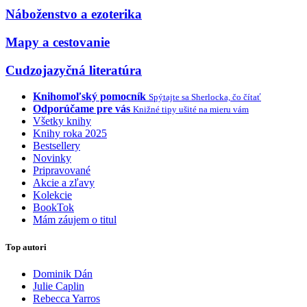
Náboženstvo a ezoterika
Mapy a cestovanie
Cudzojazyčná literatúra
Knihomoľský pomocník
Spýtajte sa Sherlocka, čo čítať
Odporúčame pre vás
Knižné tipy ušité na mieru vám
Všetky knihy
Knihy roka 2025
Bestsellery
Novinky
Pripravované
Akcie a zľavy
Kolekcie
BookTok
Mám záujem o titul
Top autori
Dominik Dán
Julie Caplin
Rebecca Yarros