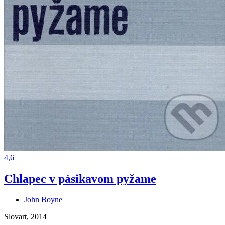
4,6
Chlapec v pásikavom pyžame
John Boyne
Slovart, 2014