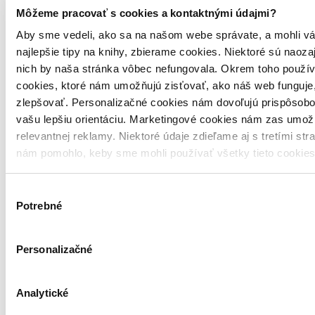
Môžeme pracovať s cookies a kontaktnými údajmi?
Aby sme vedeli, ako sa na našom webe správate, a mohli vá
najlepšie tipy na knihy, zbierame cookies. Niektoré sú naoza
nich by naša stránka vôbec nefungovala. Okrem toho použí
cookies, ktoré nám umožňujú zisťovať, ako náš web funguje,
zlepšovať. Personalizačné cookies nám dovoľujú prispôsobo
vašu lepšiu orientáciu. Marketingové cookies nám zas umož
relevantnej reklamy. Niektoré údaje zdieľame aj s tretími str
nám pomohlo, keby sme mohli používať všetky tieto cookie
3,6
Výber
Lekárnik z Auschwitzu
Potrebné
súhlasu
Patricia Posner
Personalizačné
Ikar, 2018
Lekárnik z Auschwitzu
Analytické
Patricia Posner