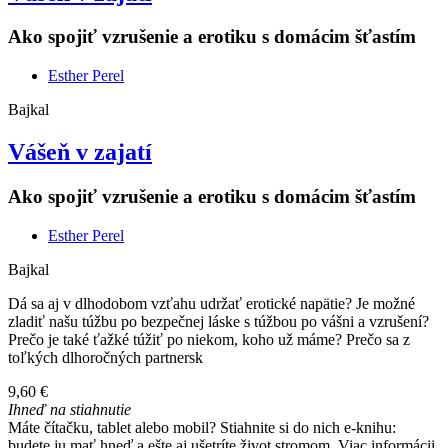
Ako spojiť vzrušenie a erotiku s domácim šťastím
Esther Perel
Bajkal
Vášeň v zajatí
Ako spojiť vzrušenie a erotiku s domácim šťastím
Esther Perel
Bajkal
Dá sa aj v dlhodobom vzťahu udržať erotické napätie? Je možné
zladiť našu túžbu po bezpečnej láske s túžbou po vášni a vzrušení?
Prečo je také ťažké túžiť po niekom, koho už máme? Prečo sa z
toľkých dlhoročných partnersk
9,60 €
Ihneď na stiahnutie
Máte čítačku, tablet alebo mobil? Stiahnite si do nich e-knihu:
budete ju mať hneď a ešte aj ušetríte život stromom. Viac informácii