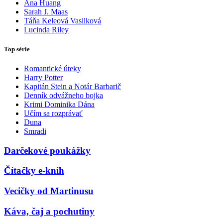
Ana Huang
Sarah J. Maas
Táňa Keleová Vasilková
Lucinda Riley
Top série
Romantické úteky
Harry Potter
Kapitán Stein a Notár Barbarič
Denník odvážneho bojka
Krimi Dominika Dána
Učím sa rozprávať
Duna
Smradi
Darčekové poukážky
Čítačky e-kníh
Vecičky od Martinusu
Káva, čaj a pochutiny