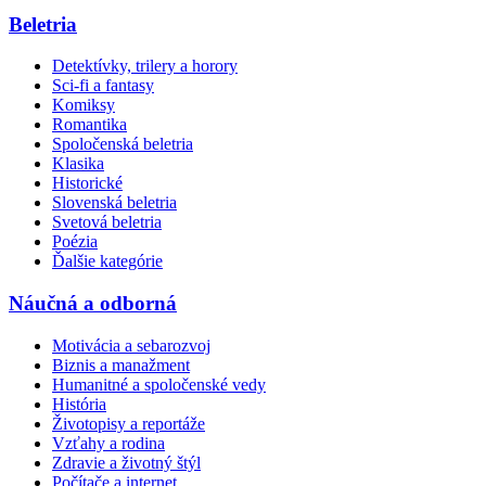
Beletria
Detektívky, trilery a horory
Sci-fi a fantasy
Komiksy
Romantika
Spoločenská beletria
Klasika
Historické
Slovenská beletria
Svetová beletria
Poézia
Ďalšie kategórie
Náučná a odborná
Motivácia a sebarozvoj
Biznis a manažment
Humanitné a spoločenské vedy
História
Životopisy a reportáže
Vzťahy a rodina
Zdravie a životný štýl
Počítače a internet