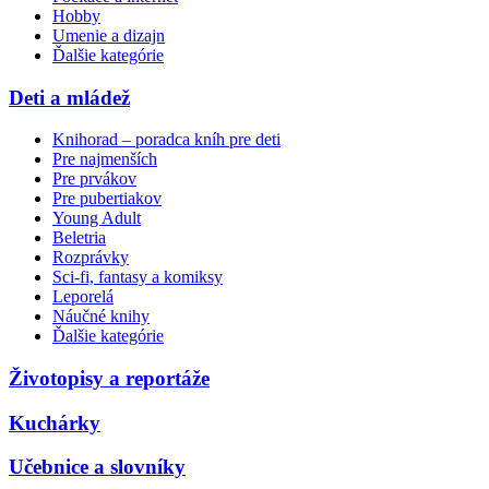
Hobby
Umenie a dizajn
Ďalšie kategórie
Deti a mládež
Knihorad – poradca kníh pre deti
Pre najmenších
Pre prvákov
Pre pubertiakov
Young Adult
Beletria
Rozprávky
Sci-fi, fantasy a komiksy
Leporelá
Náučné knihy
Ďalšie kategórie
Životopisy a reportáže
Kuchárky
Učebnice a slovníky