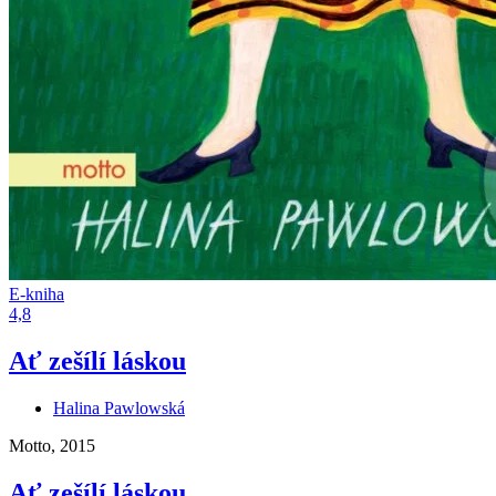
E-kniha
4,8
Ať zešílí láskou
Halina Pawlowská
Motto, 2015
Ať zešílí láskou