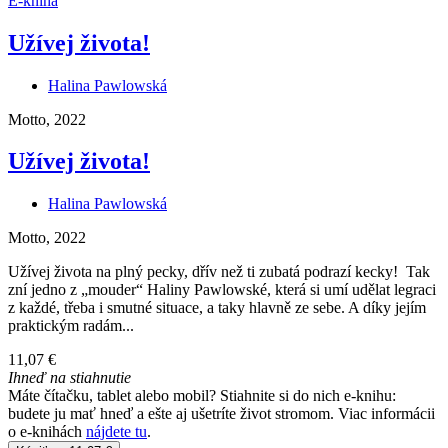
E-kniha
Užívej života!
Halina Pawlowská
Motto, 2022
Užívej života!
Halina Pawlowská
Motto, 2022
Užívej života na plný pecky, dřív než ti zubatá podrazí kecky! Tak
zní jedno z „mouder“ Haliny Pawlowské, která si umí udělat legraci
z každé, třeba i smutné situace, a taky hlavně ze sebe. A díky jejím
praktickým radám...
11,07 €
Ihneď na stiahnutie
Máte čítačku, tablet alebo mobil? Stiahnite si do nich e-knihu:
budete ju mať hneď a ešte aj ušetríte život stromom. Viac informácii
o e-knihách
nájdete tu
.