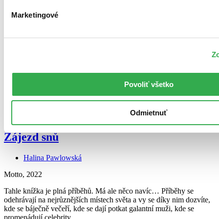
Marketingové
Zo
E-kniha
Zájezd snů
Povoliť všetko
Halina Pawlowská
Odmietnuť
Motto, 2022
Zájezd snů
Halina Pawlowská
Motto, 2022
Tahle knížka je plná příběhů. Má ale něco navíc… Příběhy se
odehrávají na nejrůznějších místech světa a vy se díky nim dozvíte,
kde se báječně večeří, kde se dají potkat galantní muži, kde se
promenádují celebrity...