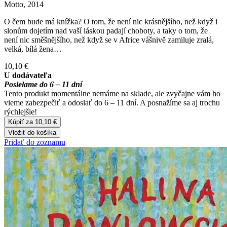
Motto, 2014
O čem bude má knížka? O tom, že není nic krásnějšího, než když i
slonům dojetím nad vaší láskou padají choboty, a taky o tom, že
není nic směšnějšího, než když se v Africe vášnivě zamiluje zralá,
velká, bílá žena…
10,10 €
U dodávateľa
Posielame do 6 – 11 dní
Tento produkt momentálne nemáme na sklade, ale zvyčajne vám ho
vieme zabezpečiť a odoslať do 6 – 11 dní. A posnažíme sa aj trochu
rýchlejšie!
Kúpiť za 10,10 €
Vložiť do košíka
Pridať do zoznamu