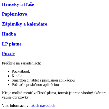
Hrnčeky a fľaše
Papiernictvo
Zápisníky a kalendáre
Hudba
LP platne
Puzzle
Prečítate na zariadeniach:
Pocketbook
Kindle
Smartfón či tablet s príslušnou aplikáciou
Počítač s príslušnou aplikáciou
Nie je možné meniť veľkosť písma, formát je preto vhodný skôr pre
väčšie obrazovky.
Viac informácií v
našich návodoch