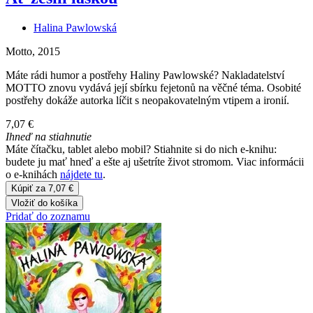
Halina Pawlowská
Motto, 2015
Máte rádi humor a postřehy Haliny Pawlowské? Nakladatelství
MOTTO znovu vydává její sbírku fejetonů na věčné téma. Osobité
postřehy dokáže autorka líčit s neopakovatelným vtipem a ironií.
7,07 €
Ihneď na stiahnutie
Máte čítačku, tablet alebo mobil? Stiahnite si do nich e-knihu:
budete ju mať hneď a ešte aj ušetríte život stromom. Viac informácii
o e-knihách
nájdete tu
.
Kúpiť za 7,07 €
Vložiť do košíka
Pridať do zoznamu