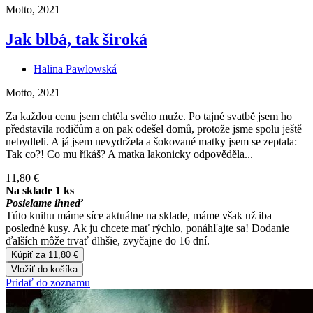
Motto, 2021
Jak blbá, tak široká
Halina Pawlowská
Motto, 2021
Za každou cenu jsem chtěla svého muže. Po tajné svatbě jsem ho
představila rodičům a on pak odešel domů, protože jsme spolu ještě
nebydleli. A já jsem nevydržela a šokované matky jsem se zeptala:
Tak co?! Co mu říkáš? A matka lakonicky odpověděla...
11,80 €
Na sklade 1 ks
Posielame ihneď
Túto knihu máme síce aktuálne na sklade, máme však už iba
posledné kusy. Ak ju chcete mať rýchlo, ponáhľajte sa! Dodanie
ďalších môže trvať dlhšie, zvyčajne do 16 dní.
Kúpiť za 11,80 €
Vložiť do košíka
Pridať do zoznamu