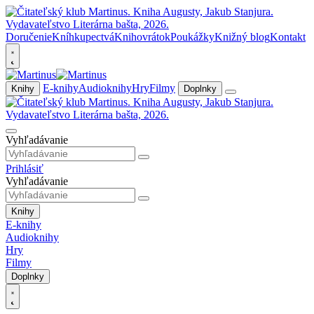
Doručenie
Kníhkupectvá
Knihovrátok
Poukážky
Knižný blog
Kontakt
E-knihy
Audioknihy
Hry
Filmy
Knihy
Doplnky
Vyhľadávanie
Prihlásiť
Vyhľadávanie
Knihy
E-knihy
Audioknihy
Hry
Filmy
Doplnky