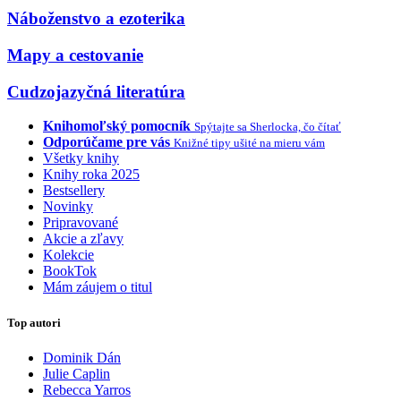
Náboženstvo a ezoterika
Mapy a cestovanie
Cudzojazyčná literatúra
Knihomoľský pomocník
Spýtajte sa Sherlocka, čo čítať
Odporúčame pre vás
Knižné tipy ušité na mieru vám
Všetky knihy
Knihy roka 2025
Bestsellery
Novinky
Pripravované
Akcie a zľavy
Kolekcie
BookTok
Mám záujem o titul
Top autori
Dominik Dán
Julie Caplin
Rebecca Yarros