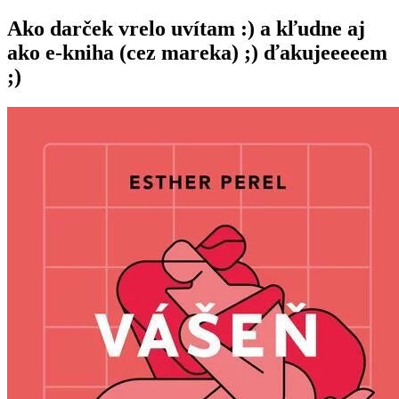
Ako darček vrelo uvítam :) a kľudne aj
ako e-kniha (cez mareka) ;) ďakujeeeeem
;)