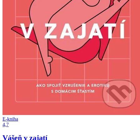
E-kniha
4,7
Vášeň v zajatí