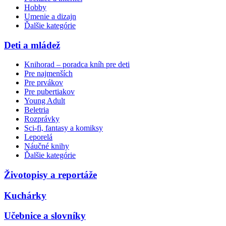
Hobby
Umenie a dizajn
Ďalšie kategórie
Deti a mládež
Knihorad – poradca kníh pre deti
Pre najmenších
Pre prvákov
Pre pubertiakov
Young Adult
Beletria
Rozprávky
Sci-fi, fantasy a komiksy
Leporelá
Náučné knihy
Ďalšie kategórie
Životopisy a reportáže
Kuchárky
Učebnice a slovníky