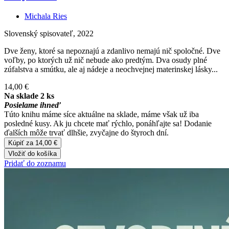
Michala Ries
Slovenský spisovateľ, 2022
Dve ženy, ktoré sa nepoznajú a zdanlivo nemajú nič spoločné. Dve
voľby, po ktorých už nič nebude ako predtým. Dva osudy plné
zúfalstva a smútku, ale aj nádeje a neochvejnej materinskej lásky...
14,00 €
Na sklade 2 ks
Posielame ihneď
Túto knihu máme síce aktuálne na sklade, máme však už iba
posledné kusy. Ak ju chcete mať rýchlo, ponáhľajte sa! Dodanie
ďalších môže trvať dlhšie, zvyčajne do štyroch dní.
Kúpiť za 14,00 €
Vložiť do košíka
Pridať do zoznamu