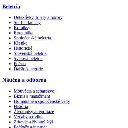
Beletria
Detektívky, trilery a horory
Sci-fi a fantasy
Komiksy
Romantika
Spoločenská beletria
Klasika
Historické
Slovenská beletria
Svetová beletria
Poézia
Ďalšie kategórie
Náučná a odborná
Motivácia a sebarozvoj
Biznis a manažment
Humanitné a spoločenské vedy
História
Životopisy a reportáže
Vzťahy a rodina
Zdravie a životný štýl
Počítače a internet