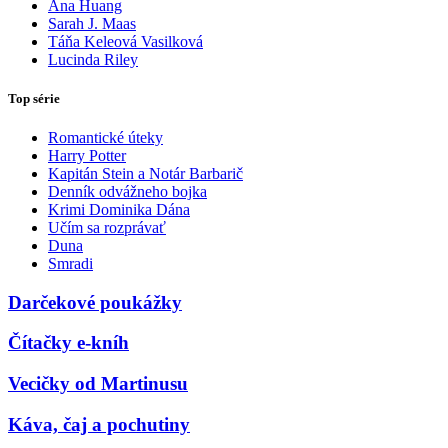
Ana Huang
Sarah J. Maas
Táňa Keleová Vasilková
Lucinda Riley
Top série
Romantické úteky
Harry Potter
Kapitán Stein a Notár Barbarič
Denník odvážneho bojka
Krimi Dominika Dána
Učím sa rozprávať
Duna
Smradi
Darčekové poukážky
Čítačky e-kníh
Vecičky od Martinusu
Káva, čaj a pochutiny