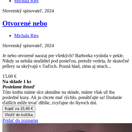
Michala Ries
Slovenský spisovateľ, 2024
Otvorené nebo
Michala Ries
Slovenský spisovateľ, 2024
Je nebo otvorené naozaj pre všetkých? Barborka vyrástla v pekle.
Nikdy sa nebála strašidiel pod posteľou, pretože vedela, že skutočné
príšery sa ukrývajú v ľuďoch. Pozná hlad, zimu aj strach...
15,60 €
Na sklade 1 ks
Posielame ihneď
Túto knihu máme síce aktuálne na sklade, máme však už iba
posledné kusy. Ak ju chcete mať rýchlo, ponáhľajte sa! Dodanie
ďalších môže trvať dlhšie, zvyčajne do štyroch dní.
Kúpiť za 15,60 €
Vložiť do košíka
Pridať do zoznamu