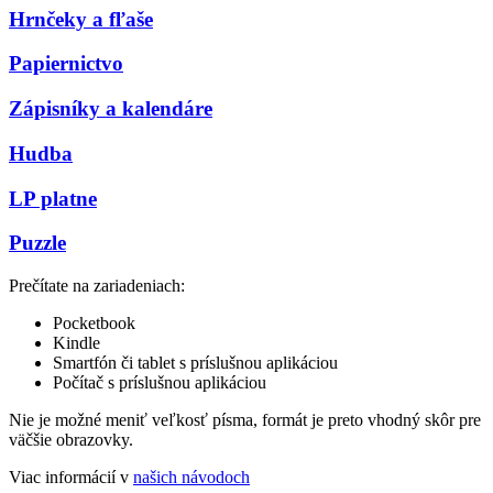
Hrnčeky a fľaše
Papiernictvo
Zápisníky a kalendáre
Hudba
LP platne
Puzzle
Prečítate na zariadeniach:
Pocketbook
Kindle
Smartfón či tablet s príslušnou aplikáciou
Počítač s príslušnou aplikáciou
Nie je možné meniť veľkosť písma, formát je preto vhodný skôr pre
väčšie obrazovky.
Viac informácií v
našich návodoch