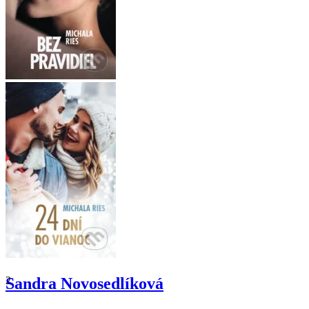
2
Sandra Novosedlíková