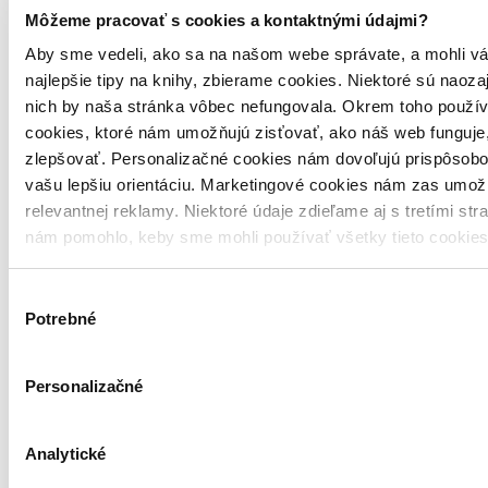
Môžeme pracovať s cookies a kontaktnými údajmi?
Aby sme vedeli, ako sa na našom webe správate, a mohli vá
najlepšie tipy na knihy, zbierame cookies. Niektoré sú naoza
nich by naša stránka vôbec nefungovala. Okrem toho použí
cookies, ktoré nám umožňujú zisťovať, ako náš web funguje,
zlepšovať. Personalizačné cookies nám dovoľujú prispôsobo
vašu lepšiu orientáciu. Marketingové cookies nám zas umož
relevantnej reklamy. Niektoré údaje zdieľame aj s tretími str
nám pomohlo, keby sme mohli používať všetky tieto cookie
4,6
Výber
Na love
Potrebné
súhlasu
Michala Ries
Personalizačné
Slovenský spisovateľ, 2021
Na love
Analytické
Michala Ries