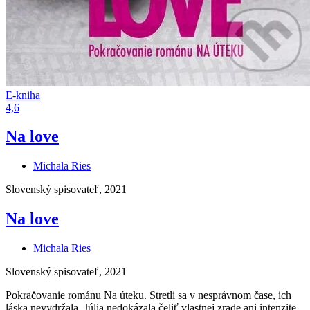
E-kniha
4,6
Na love
Michala Ries
Slovenský spisovateľ, 2021
Na love
Michala Ries
Slovenský spisovateľ, 2021
Pokračovanie románu Na úteku. Stretli sa v nesprávnom čase, ich
láska nevydržala. Júlia nedokázala čeliť vlastnej zrade ani intenzite