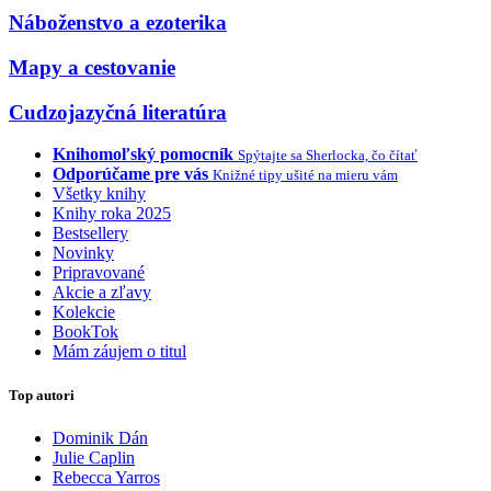
Náboženstvo a ezoterika
Mapy a cestovanie
Cudzojazyčná literatúra
Knihomoľský pomocník
Spýtajte sa Sherlocka, čo čítať
Odporúčame pre vás
Knižné tipy ušité na mieru vám
Všetky knihy
Knihy roka 2025
Bestsellery
Novinky
Pripravované
Akcie a zľavy
Kolekcie
BookTok
Mám záujem o titul
Top autori
Dominik Dán
Julie Caplin
Rebecca Yarros