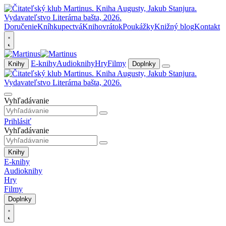
Doručenie
Kníhkupectvá
Knihovrátok
Poukážky
Knižný blog
Kontakt
E-knihy
Audioknihy
Hry
Filmy
Knihy
Doplnky
Vyhľadávanie
Prihlásiť
Vyhľadávanie
Knihy
E-knihy
Audioknihy
Hry
Filmy
Doplnky