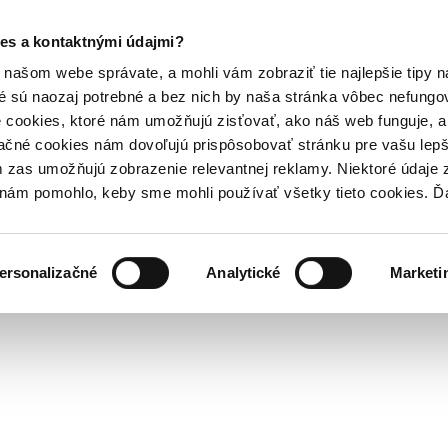
es a kontaktnými údajmi?
našom webe správate, a mohli vám zobraziť tie najlepšie tipy n
é sú naozaj potrebné a bez nich by naša stránka vôbec nefung
 cookies, ktoré nám umožňujú zisťovať, ako náš web funguje, a 
ačné cookies nám dovoľujú prispôsobovať stránku pre vašu lepši
zas umožňujú zobrazenie relevantnej reklamy. Niektoré údaje z
y nám pomohlo, keby sme mohli používať všetky tieto cookies. 
ersonalizačné
Analytické
Marketi