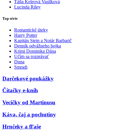
Táňa Keleová Vasilková
Lucinda Riley
Top série
Romantické úteky
Harry Potter
Kapitán Stein a Notár Barbarič
Denník odvážneho bojka
Krimi Dominika Dána
Učím sa rozprávať
Duna
Smradi
Darčekové poukážky
Čítačky e-kníh
Vecičky od Martinusu
Káva, čaj a pochutiny
Hrnčeky a fľaše