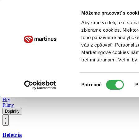
Doručenie
Kníhkupectvá
Knihovrátok
Poukážky
Knižný blog
Kontakt
Môžeme pracovať s cooki
Aby sme vedeli, ako sa na 
zbierame cookies. Niektor
E-knihy
Audioknihy
Hry
Filmy
Knihy
Doplnky
toho používame analytické
vás zlepšovať. Personaliz
Vyhľadávanie
Marketingové cookies nám 
tretími stranami. Veľmi b
Prihlásiť
Vyhľadávanie
Výber
Knihy
Potrebné
P
súhlasu
E-knihy
Audioknihy
Hry
Filmy
Doplnky
Beletria