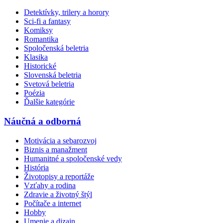
Detektívky, trilery a horory
Sci-fi a fantasy
Komiksy
Romantika
Spoločenská beletria
Klasika
Historické
Slovenská beletria
Svetová beletria
Poézia
Ďalšie kategórie
Náučná a odborná
Motivácia a sebarozvoj
Biznis a manažment
Humanitné a spoločenské vedy
História
Životopisy a reportáže
Vzťahy a rodina
Zdravie a životný štýl
Počítače a internet
Hobby
Umenie a dizajn