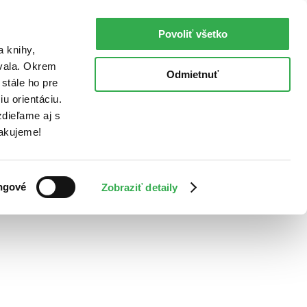
Povoliť všetko
a knihy,
ovala. Okrem
Odmietnuť
stále ho pre
u orientáciu.
dieľame aj s
Ďakujeme!
ngové
Zobraziť detaily