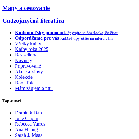
Mapy a cestovanie
Cudzojazyčná literatúra
Knihomoľský pomocník
Spýtajte sa Sherlocka, čo čítať
Odporúčame pre vás
Knižné tipy ušité na mieru vám
Všetky knihy
Knihy roka 2025
Bestsellery
Novinky
Pripravované
Akcie a zľavy
Kolekcie
BookTok
Mám záujem o titul
Top autori
Dominik Dán
Julie Caplin
Rebecca Yarros
Ana Huang
Sarah J. Maas