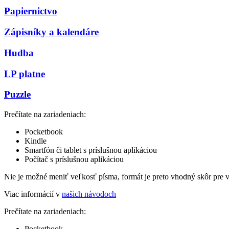
Papiernictvo
Zápisníky a kalendáre
Hudba
LP platne
Puzzle
Prečítate na zariadeniach:
Pocketbook
Kindle
Smartfón či tablet s príslušnou aplikáciou
Počítač s príslušnou aplikáciou
Nie je možné meniť veľkosť písma, formát je preto vhodný skôr pre 
Viac informácií v
našich návodoch
Prečítate na zariadeniach:
Pocketbook