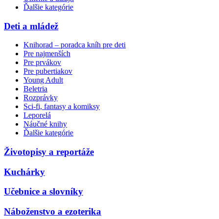
Ďalšie kategórie
Deti a mládež
Knihorad – poradca kníh pre deti
Pre najmenších
Pre prvákov
Pre pubertiakov
Young Adult
Beletria
Rozprávky
Sci-fi, fantasy a komiksy
Leporelá
Náučné knihy
Ďalšie kategórie
Životopisy a reportáže
Kuchárky
Učebnice a slovníky
Náboženstvo a ezoterika