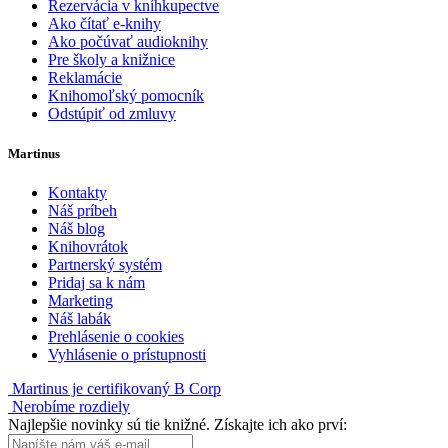
Rezervácia v kníhkupectve
Ako čítať e-knihy
Ako počúvať audioknihy
Pre školy a knižnice
Reklamácie
Knihomoľský pomocník
Odstúpiť od zmluvy
Martinus
Kontakty
Náš príbeh
Náš blog
Knihovrátok
Partnerský systém
Pridaj sa k nám
Marketing
Náš labák
Prehlásenie o cookies
Vyhlásenie o prístupnosti
Martinus je certifikovaný B Corp
Nerobíme rozdiely
Najlepšie novinky sú tie knižné. Získajte ich ako prví: