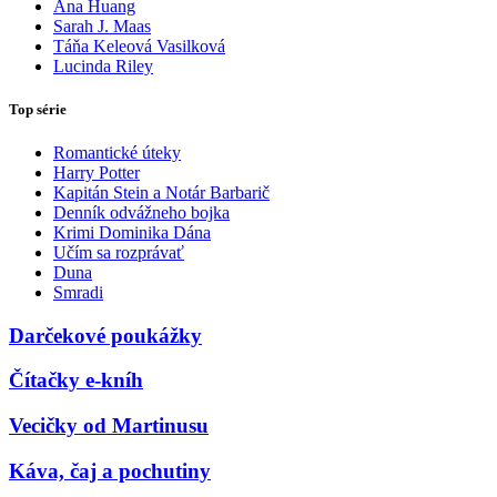
Ana Huang
Sarah J. Maas
Táňa Keleová Vasilková
Lucinda Riley
Top série
Romantické úteky
Harry Potter
Kapitán Stein a Notár Barbarič
Denník odvážneho bojka
Krimi Dominika Dána
Učím sa rozprávať
Duna
Smradi
Darčekové poukážky
Čítačky e-kníh
Vecičky od Martinusu
Káva, čaj a pochutiny