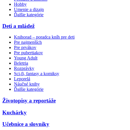
Hobby
Umenie a dizajn
Ďalšie kategórie
Deti a mládež
Knihorad – poradca kníh pre deti
Pre najmenších
Pre prvákov
Pre pubertiakov
Young Adult
Beletria
Rozprávky
Sci-fi, fantasy a komiksy
Leporelá
Náučné knihy
Ďalšie kategórie
Životopisy a reportáže
Kuchárky
Učebnice a slovníky