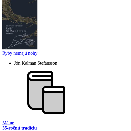
Ryby nemajú nohy
Jón Kalman Stefánsson
Máme
35-ročnú tradíciu