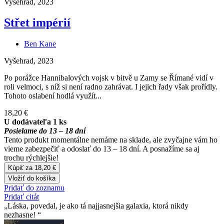
Vyšehrad, 2023
Střet impérií
Ben Kane
Vyšehrad, 2023
Po porážce Hannibalových vojsk v bitvě u Zamy se Římané vidí v
roli velmoci, s níž si není radno zahrávat. I jejich řady však prořídly.
Tohoto oslabení hodlá využít...
18,20 €
U dodávateľa 1 ks
Posielame do 13 – 18 dní
Tento produkt momentálne nemáme na sklade, ale zvyčajne vám ho
vieme zabezpečiť a odoslať do 13 – 18 dní. A posnažíme sa aj
trochu rýchlejšie!
Kúpiť za 18,20 €
Vložiť do košíka
Pridať do zoznamu
Pridať citát
Láska, povedal, je ako tá najjasnejšia galaxia, ktorá nikdy
nezhasne!