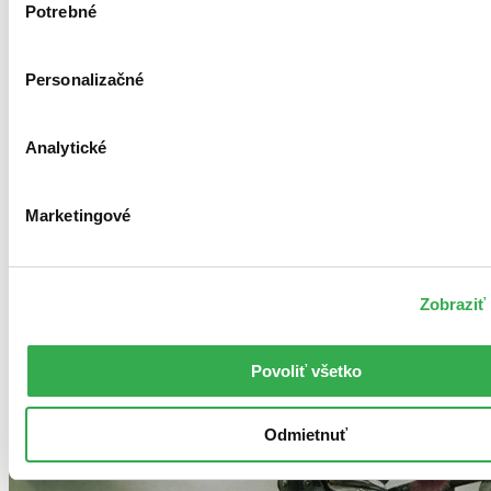
Potrebné
súhlasu
Personalizačné
Analytické
Marketingové
Zobraziť 
Povoliť všetko
Odmietnuť