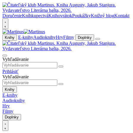
Doručenie
Kníhkupectvá
Knihovrátok
Poukážky
Knižný blog
Kontakt
E-knihy
Audioknihy
Hry
Filmy
Knihy
Doplnky
Vyhľadávanie
Prihlásiť
Vyhľadávanie
Knihy
E-knihy
Audioknihy
Hry
Filmy
Doplnky