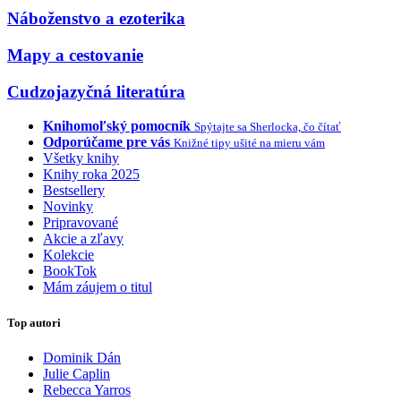
Náboženstvo a ezoterika
Mapy a cestovanie
Cudzojazyčná literatúra
Knihomoľský pomocník
Spýtajte sa Sherlocka, čo čítať
Odporúčame pre vás
Knižné tipy ušité na mieru vám
Všetky knihy
Knihy roka 2025
Bestsellery
Novinky
Pripravované
Akcie a zľavy
Kolekcie
BookTok
Mám záujem o titul
Top autori
Dominik Dán
Julie Caplin
Rebecca Yarros