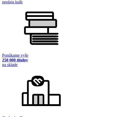
predaja kníh
Ponúkame vyše
250 000 titulov
na sklade