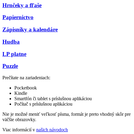
Hrnčeky a fľaše
Papiernictvo
Zápisníky a kalendáre
Hudba
LP platne
Puzzle
Prečítate na zariadeniach:
Pocketbook
Kindle
Smartfón či tablet s príslušnou aplikáciou
Počítač s príslušnou aplikáciou
Nie je možné meniť veľkosť písma, formát je preto vhodný skôr pre
väčšie obrazovky.
Viac informácií v
našich návodoch