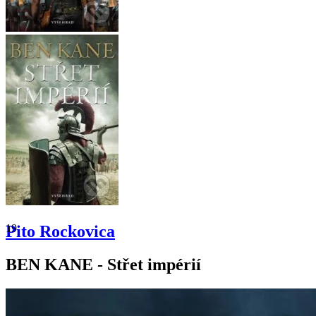
19
Pito Rockovica
BEN KANE - Střet impérií