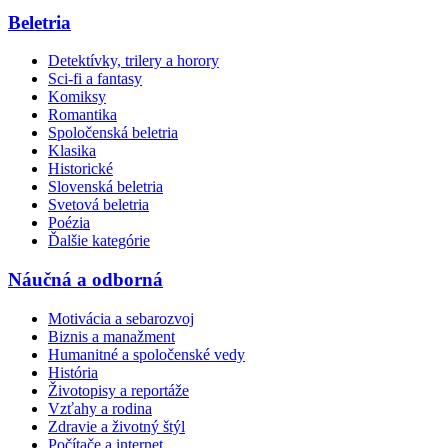
Beletria
Detektívky, trilery a horory
Sci-fi a fantasy
Komiksy
Romantika
Spoločenská beletria
Klasika
Historické
Slovenská beletria
Svetová beletria
Poézia
Ďalšie kategórie
Náučná a odborná
Motivácia a sebarozvoj
Biznis a manažment
Humanitné a spoločenské vedy
História
Životopisy a reportáže
Vzťahy a rodina
Zdravie a životný štýl
Počítače a internet