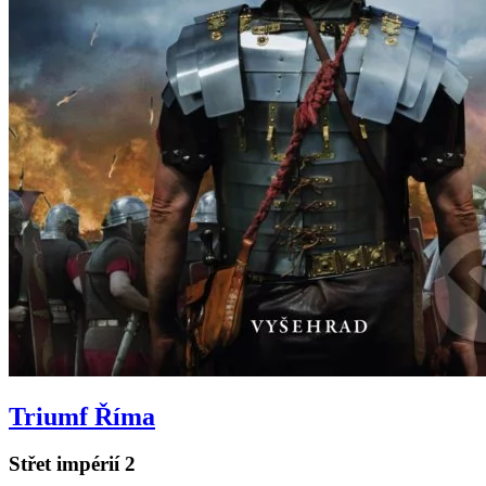
Triumf Říma
Střet impérií 2