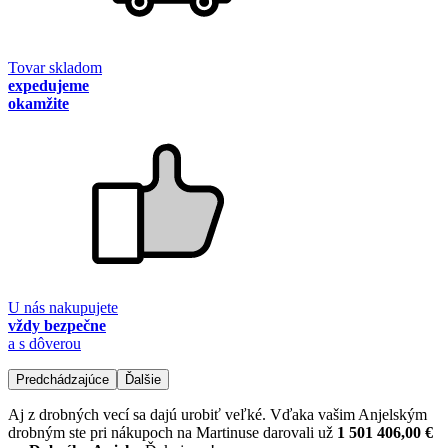
Tovar skladom
expedujeme
okamžite
U nás nakupujete
vždy bezpečne
a s dôverou
Predchádzajúce
Ďalšie
Aj z drobných vecí sa dajú urobiť veľké. Vďaka vašim Anjelským
drobným ste pri nákupoch na Martinuse darovali už
1 501 406,00 €