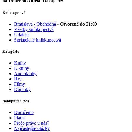
na Dobrého Anjela
. Ďakujeme!
Kníhkupectvá
Bratislava - Obchodná
• Otvorené do 21:00
Všetky kníhkupectvá
Udalosti
Spriatelené kníhkupectvá
Kategórie
Knihy
E-knihy
Audioknihy
Hry
Filmy
Doplnky
Nakupujte u nás
Doručenie
Platba
Prečo práve u nás?
Najčastejšie otázky