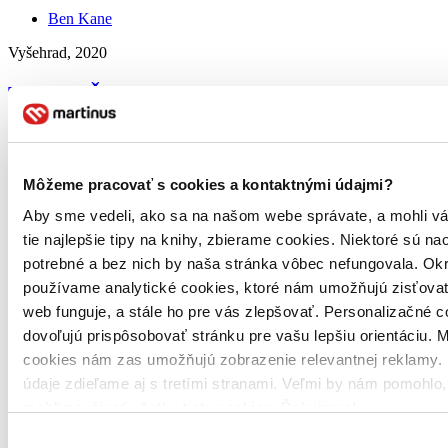
Ben Kane
Vyšehrad, 2020
Triumf Říma
Střet impérií 2
Ben Kane
Môžeme pracovať s cookies a kontaktnými údajmi?
Vyšehrad, 2020
Aby sme vedeli, ako sa na našom webe správate, a mohli v
tie najlepšie tipy na knihy, zbierame cookies. Niektoré sú na
V pokračování historického románu Střet impérií Ben Kane
potrebné a bez nich by naša stránka vôbec nefungovala. Ok
popisuje tuhé boje mezi římskými legiemi a makedonskou falangou
vedenou králem Filipem V. v konečné fázi druhé makedonské války.
používame analytické cookies, ktoré nám umožňujú zisťovať
Děj začíná na podzim roku 198 př. Kr., kdy byly legie po...
web funguje, a stále ho pre vás zlepšovať. Personalizačné 
Vypredané
dovoľujú prispôsobovať stránku pre vašu lepšiu orientáciu. 
Ach, mrzí nás to, z tejto knihy sa už predali všetky výtlačky a
cookies nám zas umožňujú zobrazenie relevantnej reklamy. 
nemáme ju na sklade my ani vydavateľ :( Teoreticky však môžete
údaje zdieľame aj s tretími stranami. Veľmi by nám pomohlo
mať šťastie v niektorých iných obchodoch, ktoré ešte nepredali
posledné kusy.
mohli používať všetky tieto cookies. Ďakujeme!
Pridať do zoznamu
Výber