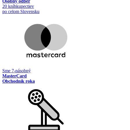
Osobný odber
20 kníhkupectiev
po celom Slovensku
Sme 7-násobný
MasterCard
Obchodník roka