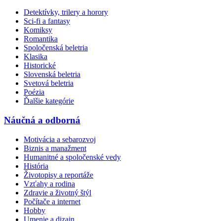
Detektívky, trilery a horory
Sci-fi a fantasy
Komiksy
Romantika
Spoločenská beletria
Klasika
Historické
Slovenská beletria
Svetová beletria
Poézia
Ďalšie kategórie
Náučná a odborná
Motivácia a sebarozvoj
Biznis a manažment
Humanitné a spoločenské vedy
História
Životopisy a reportáže
Vzťahy a rodina
Zdravie a životný štýl
Počítače a internet
Hobby
Umenie a dizajn