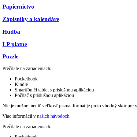
Papiernictvo
Zápisníky a kalendáre
Hudba
LP platne
Puzzle
Prečítate na zariadeniach:
Pocketbook
Kindle
Smartfón či tablet s príslušnou aplikáciou
Počítač s príslušnou aplikáciou
Nie je možné meniť veľkosť písma, formát je preto vhodný skôr pre 
Viac informácií v
našich návodoch
Prečítate na zariadeniach:
Pocketbook