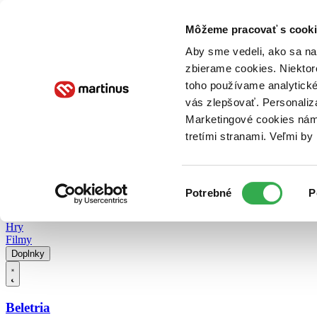
Doručenie
Kníhkupectvá
Knihovrátok
Poukážky
Knižný blog
Kontakt
Môžeme pracovať s cooki
Aby sme vedeli, ako sa na 
zbierame cookies. Niektor
E-knihy
Audioknihy
Hry
Filmy
Knihy
Doplnky
toho používame analytické
vás zlepšovať. Personaliz
Vyhľadávanie
Marketingové cookies nám 
tretími stranami. Veľmi b
Prihlásiť
Vyhľadávanie
Výber
Knihy
Potrebné
P
súhlasu
E-knihy
Audioknihy
Hry
Filmy
Doplnky
Beletria