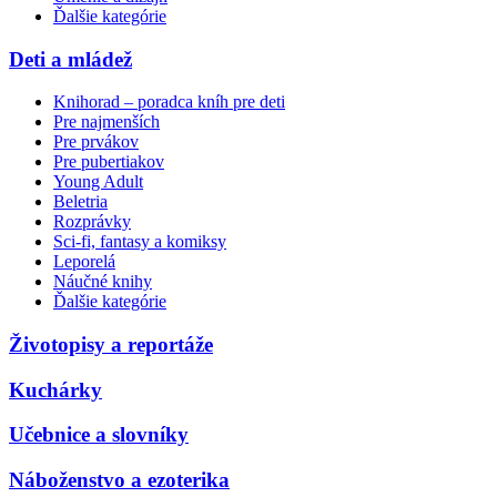
Ďalšie kategórie
Deti a mládež
Knihorad – poradca kníh pre deti
Pre najmenších
Pre prvákov
Pre pubertiakov
Young Adult
Beletria
Rozprávky
Sci-fi, fantasy a komiksy
Leporelá
Náučné knihy
Ďalšie kategórie
Životopisy a reportáže
Kuchárky
Učebnice a slovníky
Náboženstvo a ezoterika