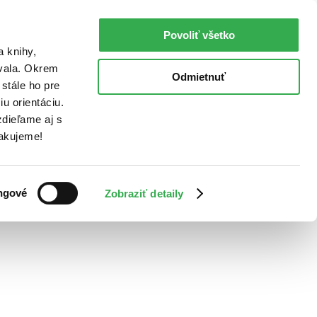
Povoliť všetko
a knihy,
ovala. Okrem
Odmietnuť
stále ho pre
u orientáciu.
dieľame aj s
Ďakujeme!
ngové
Zobraziť detaily