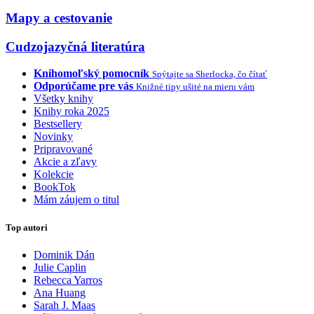
Mapy a cestovanie
Cudzojazyčná literatúra
Knihomoľský pomocník
Spýtajte sa Sherlocka, čo čítať
Odporúčame pre vás
Knižné tipy ušité na mieru vám
Všetky knihy
Knihy roka 2025
Bestsellery
Novinky
Pripravované
Akcie a zľavy
Kolekcie
BookTok
Mám záujem o titul
Top autori
Dominik Dán
Julie Caplin
Rebecca Yarros
Ana Huang
Sarah J. Maas