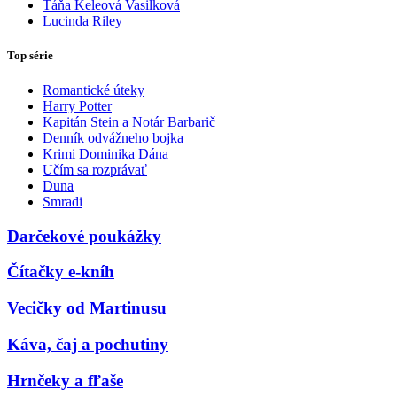
Táňa Keleová Vasilková
Lucinda Riley
Top série
Romantické úteky
Harry Potter
Kapitán Stein a Notár Barbarič
Denník odvážneho bojka
Krimi Dominika Dána
Učím sa rozprávať
Duna
Smradi
Darčekové poukážky
Čítačky e-kníh
Vecičky od Martinusu
Káva, čaj a pochutiny
Hrnčeky a fľaše