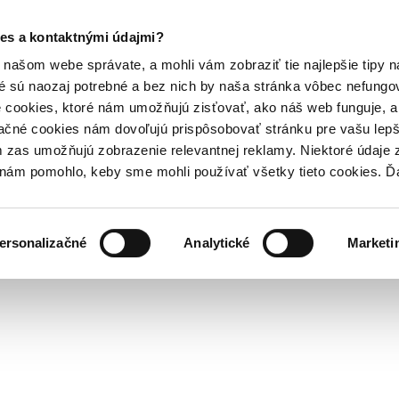
es a kontaktnými údajmi?
našom webe správate, a mohli vám zobraziť tie najlepšie tipy n
é sú naozaj potrebné a bez nich by naša stránka vôbec nefung
 cookies, ktoré nám umožňujú zisťovať, ako náš web funguje, a 
ačné cookies nám dovoľujú prispôsobovať stránku pre vašu lepši
zas umožňujú zobrazenie relevantnej reklamy. Niektoré údaje z
y nám pomohlo, keby sme mohli používať všetky tieto cookies. 
ersonalizačné
Analytické
Marketi