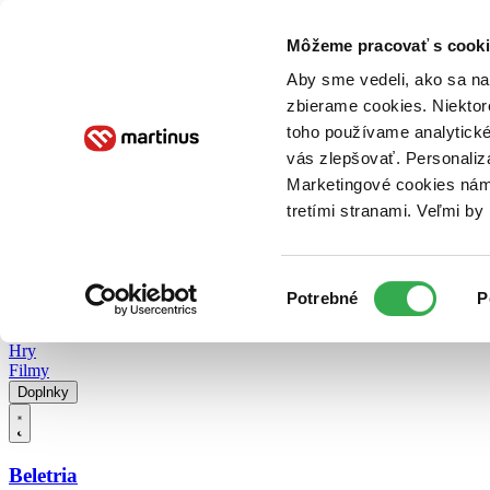
Doručenie
Kníhkupectvá
Knihovrátok
Poukážky
Knižný blog
Kontakt
Môžeme pracovať s cooki
Aby sme vedeli, ako sa na 
zbierame cookies. Niektor
E-knihy
Audioknihy
Hry
Filmy
Knihy
Doplnky
toho používame analytické
vás zlepšovať. Personaliz
Vyhľadávanie
Marketingové cookies nám 
tretími stranami. Veľmi b
Prihlásiť
Vyhľadávanie
Výber
Knihy
Potrebné
P
súhlasu
E-knihy
Audioknihy
Hry
Filmy
Doplnky
Beletria