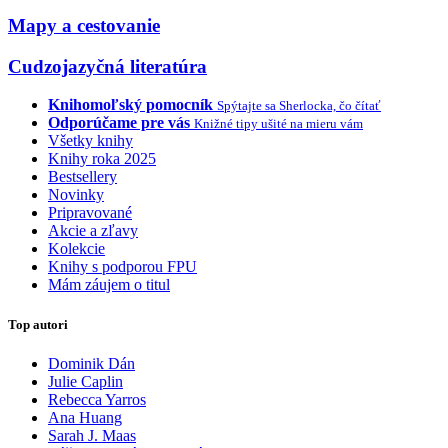
Mapy a cestovanie
Cudzojazyčná literatúra
Knihomoľský pomocník
Spýtajte sa Sherlocka, čo čítať
Odporúčame pre vás
Knižné tipy ušité na mieru vám
Všetky knihy
Knihy roka 2025
Bestsellery
Novinky
Pripravované
Akcie a zľavy
Kolekcie
Knihy s podporou FPU
Mám záujem o titul
Top autori
Dominik Dán
Julie Caplin
Rebecca Yarros
Ana Huang
Sarah J. Maas