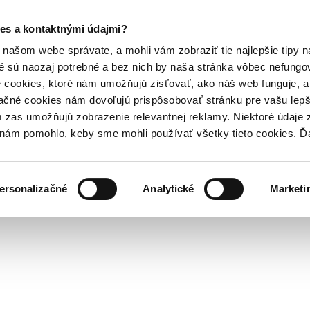
es a kontaktnými údajmi?
našom webe správate, a mohli vám zobraziť tie najlepšie tipy n
é sú naozaj potrebné a bez nich by naša stránka vôbec nefung
 cookies, ktoré nám umožňujú zisťovať, ako náš web funguje, a 
ačné cookies nám dovoľujú prispôsobovať stránku pre vašu lepši
zas umožňujú zobrazenie relevantnej reklamy. Niektoré údaje z
y nám pomohlo, keby sme mohli používať všetky tieto cookies. 
ersonalizačné
Analytické
Marketi