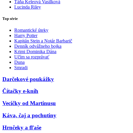
Táňa Keleová Vasilková
Lucinda Riley
Top série
Romantické úteky
Harry Potter
Kapitán Stein a Notár Barbarič
Denník odvážneho bojka
Krimi Dominika Dána
Učím sa rozprávať
Duna
Smradi
Darčekové poukážky
Čítačky e-kníh
Vecičky od Martinusu
Káva, čaj a pochutiny
Hrnčeky a fľaše