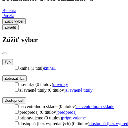
Beletria
Poézia
Zúžiť výber
Zoradiť
Zúžiť výber
Typ
kniha (1 titul)
kniha
1
Zobraziť iba
novinky (0 titulov)
novinky
zľavnené tituly (0 titulov)
zľavnené tituly
Dostupnosť
na centrálnom sklade (0 titulov)
na centrálnom sklade
predpredaj (0 titulov)
predpredaj
pripravujeme (0 titulov)
pripravujeme
dostupná (bez vypredaných) (0 titulov)
dostupná (bez vypre