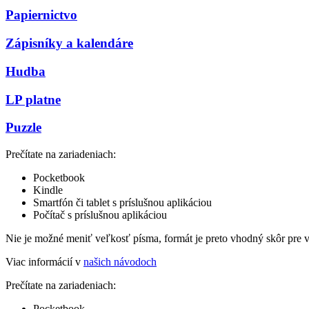
Papiernictvo
Zápisníky a kalendáre
Hudba
LP platne
Puzzle
Prečítate na zariadeniach:
Pocketbook
Kindle
Smartfón či tablet s príslušnou aplikáciou
Počítač s príslušnou aplikáciou
Nie je možné meniť veľkosť písma, formát je preto vhodný skôr pre 
Viac informácií v
našich návodoch
Prečítate na zariadeniach:
Pocketbook