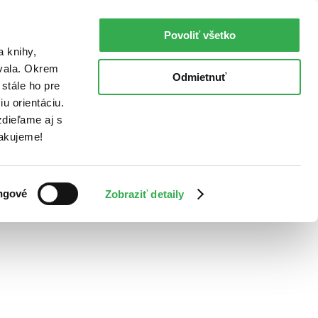
Povoliť všetko
a knihy,
ovala. Okrem
Odmietnuť
stále ho pre
u orientáciu.
dieľame aj s
Ďakujeme!
ngové
Zobraziť detaily