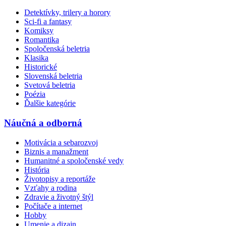
Detektívky, trilery a horory
Sci-fi a fantasy
Komiksy
Romantika
Spoločenská beletria
Klasika
Historické
Slovenská beletria
Svetová beletria
Poézia
Ďalšie kategórie
Náučná a odborná
Motivácia a sebarozvoj
Biznis a manažment
Humanitné a spoločenské vedy
História
Životopisy a reportáže
Vzťahy a rodina
Zdravie a životný štýl
Počítače a internet
Hobby
Umenie a dizajn