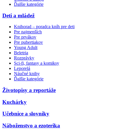
Ďalšie kategórie
Deti a mládež
Knihorad – poradca kníh pre deti
Pre najmenších
Pre prvákov
Pre pubertiakov
Young Adult
Beletria
Rozprávky
Sci-fi, fantasy a komiksy
Leporelá
Náučné knihy
Ďalšie kategórie
Životopisy a reportáže
Kuchárky
Učebnice a slovníky
Náboženstvo a ezoterika