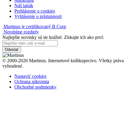
Marketing
Náš labák
Prehlásenie o cookies
Vyhlásenie o prístupnosti
Martinus je certifikovaný B Corp
Nerobíme rozdiely
Najlepšie novinky sú tie knižné. Získajte ich ako prví:
Odoslať
© 2000-2026 Martinus. Internetové kníhkupectvo. Všetky práva
vyhradené.
Nastaviť cookies
Ochrana súkromia
Obchodné podmienky