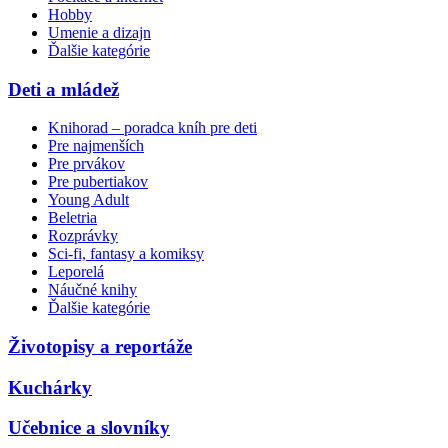
Hobby
Umenie a dizajn
Ďalšie kategórie
Deti a mládež
Knihorad – poradca kníh pre deti
Pre najmenších
Pre prvákov
Pre pubertiakov
Young Adult
Beletria
Rozprávky
Sci-fi, fantasy a komiksy
Leporelá
Náučné knihy
Ďalšie kategórie
Životopisy a reportáže
Kuchárky
Učebnice a slovníky