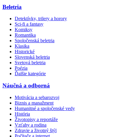
Beletria
Detektívky, trilery a horory
Sci-fi a fantasy
Komiksy
Romantika
Spoločenská beletria
Klasika
Historické
Slovenská beletria
Svetová beletria
Poézia
Ďalšie kategórie
Náučná a odborná
Motivácia a sebarozvoj
Biznis a manažment
Humanitné a spoločenské vedy
História
Životopisy a reportáže
Vzťahy a rodina
Zdravie a životný štýl
Počítače a internet