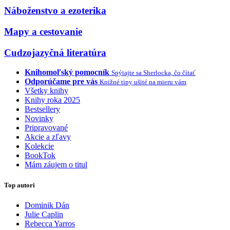
Náboženstvo a ezoterika
Mapy a cestovanie
Cudzojazyčná literatúra
Knihomoľský pomocník
Spýtajte sa Sherlocka, čo čítať
Odporúčame pre vás
Knižné tipy ušité na mieru vám
Všetky knihy
Knihy roka 2025
Bestsellery
Novinky
Pripravované
Akcie a zľavy
Kolekcie
BookTok
Mám záujem o titul
Top autori
Dominik Dán
Julie Caplin
Rebecca Yarros