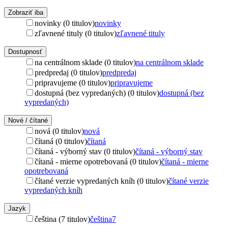
Zobraziť iba
novinky (0 titulov)
novinky
zľavnené tituly (0 titulov)
zľavnené tituly
Dostupnosť
na centrálnom sklade (0 titulov)
na centrálnom sklade
predpredaj (0 titulov)
predpredaj
pripravujeme (0 titulov)
pripravujeme
dostupná (bez vypredaných) (0 titulov)
dostupná (bez
vypredaných)
Nové / čítané
nová (0 titulov)
nová
čítaná (0 titulov)
čítaná
čítaná - výborný stav (0 titulov)
čítaná - výborný stav
čítaná - mierne opotrebovaná (0 titulov)
čítaná - mierne
opotrebovaná
čítané verzie vypredaných kníh (0 titulov)
čítané verzie
vypredaných kníh
Jazyk
čeština (7 titulov)
čeština
7