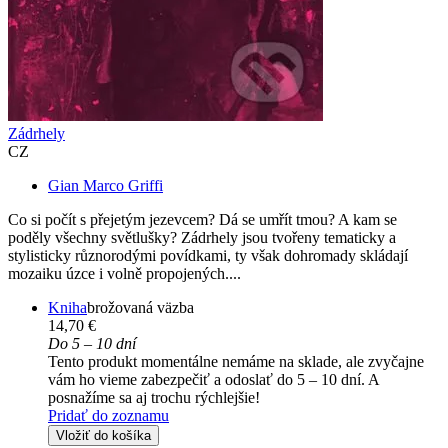
Zádrhely
CZ
Gian Marco Griffi
Co si počít s přejetým jezevcem? Dá se umřít tmou? A kam se
poděly všechny světlušky? Zádrhely jsou tvořeny tematicky a
stylisticky různorodými povídkami, ty však dohromady skládají
mozaiku úzce i volně propojených....
Kniha
brožovaná väzba
14,70 €
Do 5 – 10 dní
Tento produkt momentálne nemáme na sklade, ale zvyčajne
vám ho vieme zabezpečiť a odoslať do 5 – 10 dní. A
posnažíme sa aj trochu rýchlejšie!
Pridať do zoznamu
Vložiť do košíka