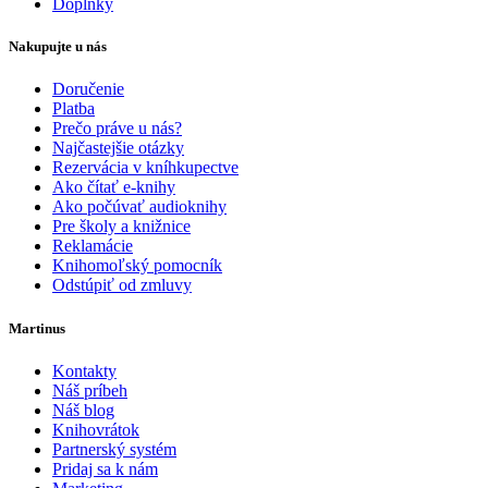
Doplnky
Nakupujte u nás
Doručenie
Platba
Prečo práve u nás?
Najčastejšie otázky
Rezervácia v kníhkupectve
Ako čítať e-knihy
Ako počúvať audioknihy
Pre školy a knižnice
Reklamácie
Knihomoľský pomocník
Odstúpiť od zmluvy
Martinus
Kontakty
Náš príbeh
Náš blog
Knihovrátok
Partnerský systém
Pridaj sa k nám