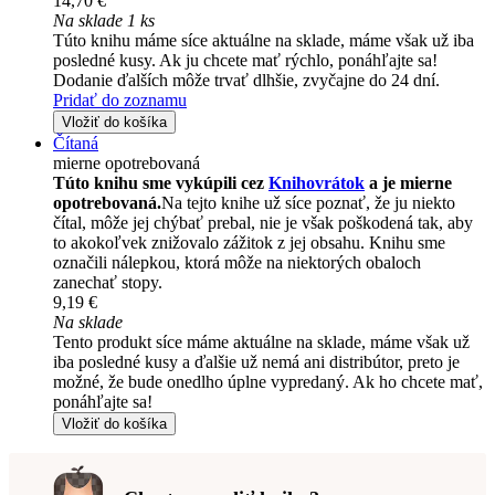
14,70 €
Na sklade 1 ks
Túto knihu máme síce aktuálne na sklade, máme však už iba
posledné kusy. Ak ju chcete mať rýchlo, ponáhľajte sa!
Dodanie ďalších môže trvať dlhšie, zvyčajne do 24 dní.
Pridať do zoznamu
Vložiť do košíka
Čítaná
mierne opotrebovaná
Túto knihu sme vykúpili cez
Knihovrátok
a je mierne
opotrebovaná.
Na tejto knihe už síce poznať, že ju niekto
čítal, môže jej chýbať prebal, nie je však poškodená tak, aby
to akokoľvek znižovalo zážitok z jej obsahu. Knihu sme
označili nálepkou, ktorá môže na niektorých obaloch
zanechať stopy.
9,19 €
Na sklade
Tento produkt síce máme aktuálne na sklade, máme však už
iba posledné kusy a ďalšie už nemá ani distribútor, preto je
možné, že bude onedlho úplne vypredaný. Ak ho chcete mať,
ponáhľajte sa!
Vložiť do košíka