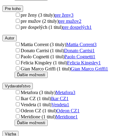
Pre koho
pre ženy (3 tituly)
pre ženy
3
pre mužov (2 tituly)
pre mužov
2
pre dospelých (1 titul)
pre dospelých
1
Autor
Mattia Corrent (3 tituly)
Mattia Corrent
3
Donato Carrisi (1 titul)
Donato Carrisi
1
Paolo Cognetti (1 titul)
Paolo Cognetti
1
Felicia Kingsley (1 titul)
Felicia Kingsley
1
Gian Marco Griffi (1 titul)
Gian Marco Griffi
1
Ďalšie možnosti
Vydavateľstvo
Metafora (3 tituly)
Metafora
3
Ikar CZ (1 titul)
Ikar CZ
1
Vendeta (1 titul)
Vendeta
1
Odeon CZ (1 titul)
Odeon CZ
1
Meridione (1 titul)
Meridione
1
Ďalšie možnosti
Väzba