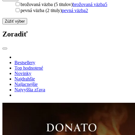
brožovaná väzba (5 titulov)
brožovaná väzba
5
pevná väzba (2 tituly)
pevná väzba
2
Zúžiť výber
Zoradiť
Bestsellery
Top hodnotené
Novinky
Najdrahšie
Najlacnejšie
Najvyššia zľava