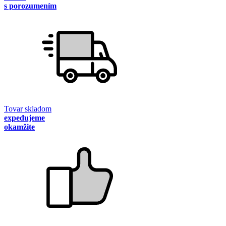
s porozumením
Tovar skladom
expedujeme
okamžite