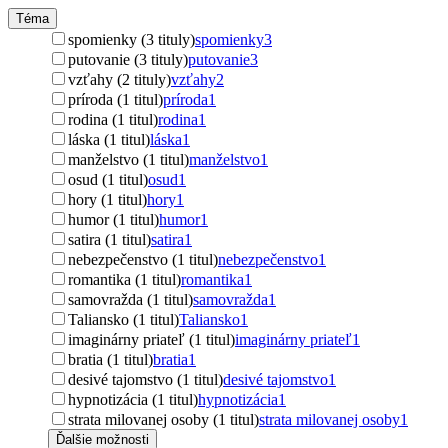
Téma
spomienky (3 tituly)
spomienky
3
putovanie (3 tituly)
putovanie
3
vzťahy (2 tituly)
vzťahy
2
príroda (1 titul)
príroda
1
rodina (1 titul)
rodina
1
láska (1 titul)
láska
1
manželstvo (1 titul)
manželstvo
1
osud (1 titul)
osud
1
hory (1 titul)
hory
1
humor (1 titul)
humor
1
satira (1 titul)
satira
1
nebezpečenstvo (1 titul)
nebezpečenstvo
1
romantika (1 titul)
romantika
1
samovražda (1 titul)
samovražda
1
Taliansko (1 titul)
Taliansko
1
imaginárny priateľ (1 titul)
imaginárny priateľ
1
bratia (1 titul)
bratia
1
desivé tajomstvo (1 titul)
desivé tajomstvo
1
hypnotizácia (1 titul)
hypnotizácia
1
strata milovanej osoby (1 titul)
strata milovanej osoby
1
Ďalšie možnosti