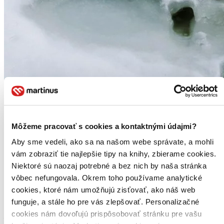
Môžeme pracovať s cookies a kontaktnými údajmi?
Aby sme vedeli, ako sa na našom webe správate, a mohli
vám zobraziť tie najlepšie tipy na knihy, zbierame cookies.
Niektoré sú naozaj potrebné a bez nich by naša stránka
Dole v údolí (český jazyk)
vôbec nefungovala. Okrem toho používame analytické
CZ
cookies, ktoré nám umožňujú zisťovať, ako náš web
Paolo Cognetti
funguje, a stále ho pre vás zlepšovať. Personalizačné
cookies nám dovoľujú prispôsobovať stránku pre vašu
Martinusáčka odporúča
5