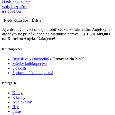
U nás nakupujete
vždy bezpečne
a s dôverou
Predchádzajúce
Ďalšie
Aj z drobných vecí sa dajú urobiť veľké. Vďaka vašim Anjelským
drobným ste pri nákupoch na Martinuse darovali už
1 501 609,00 €
na Dobrého Anjela
. Ďakujeme!
Kníhkupectvá
Bratislava - Obchodná
• Otvorené do 21:00
Všetky kníhkupectvá
Udalosti
Spriatelené kníhkupectvá
Kategórie
Knihy
E-knihy
Audioknihy
Hry
Filmy