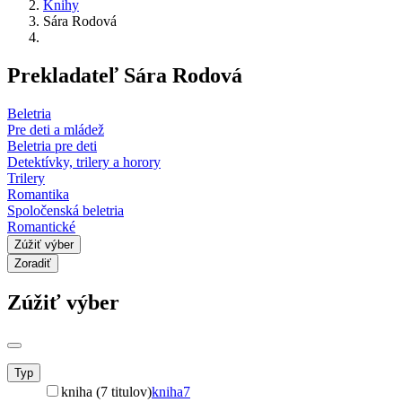
Knihy
Sára Rodová
Prekladateľ Sára Rodová
Beletria
Pre deti a mládež
Beletria pre deti
Detektívky, trilery a horory
Trilery
Romantika
Spoločenská beletria
Romantické
Zúžiť výber
Zoradiť
Zúžiť výber
Typ
kniha (7 titulov)
kniha
7