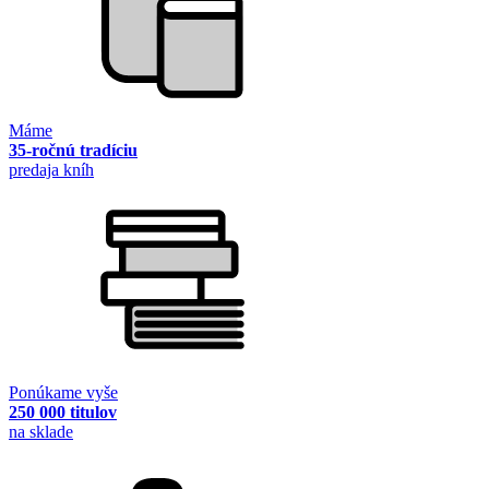
Máme
35-ročnú tradíciu
predaja kníh
Ponúkame vyše
250 000 titulov
na sklade