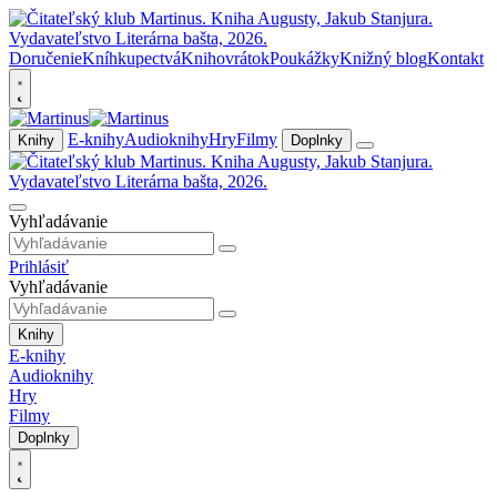
Doručenie
Kníhkupectvá
Knihovrátok
Poukážky
Knižný blog
Kontakt
E-knihy
Audioknihy
Hry
Filmy
Knihy
Doplnky
Vyhľadávanie
Prihlásiť
Vyhľadávanie
Knihy
E-knihy
Audioknihy
Hry
Filmy
Doplnky