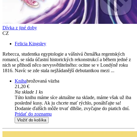
Dívka z jiné doby
CZ
Felicia Kingsley
Rebecca, studentka egyptologie a vášnivá čtenářka regentských
romancí, se ráda účastní historických rekonstrukcí a během jedné z
nich se přihodí něco nevysvětlitelného: ocitne se v Londýně roku
1816. Navíc se zde stala nejžádanější debutantkou mezi ...
Kniha
brožovaná väzba
21,20 €
Na sklade 1 ks
Túto knihu máme síce aktuálne na sklade, máme však už iba
posledné kusy. Ak ju chcete mať rýchlo, ponáhľajte sa!
Dodanie ďalších môže trvať dlhšie, zvyčajne do piatich dní.
Pridať do zoznamu
Vložiť do košíka