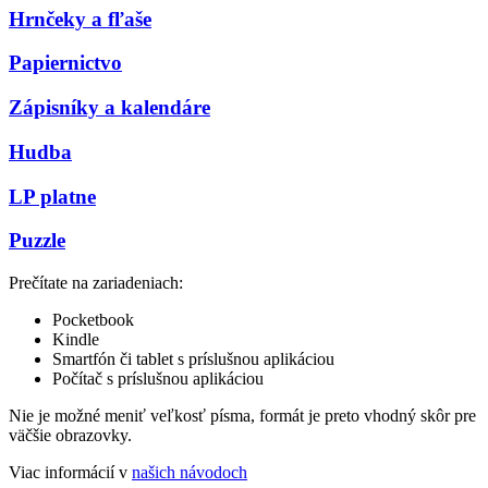
Hrnčeky a fľaše
Papiernictvo
Zápisníky a kalendáre
Hudba
LP platne
Puzzle
Prečítate na zariadeniach:
Pocketbook
Kindle
Smartfón či tablet s príslušnou aplikáciou
Počítač s príslušnou aplikáciou
Nie je možné meniť veľkosť písma, formát je preto vhodný skôr pre
väčšie obrazovky.
Viac informácií v
našich návodoch