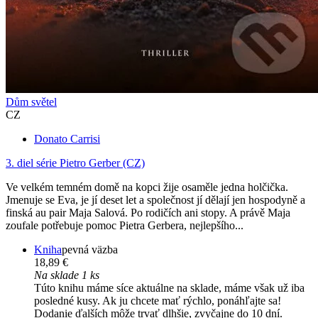
Dům světel
CZ
Donato Carrisi
3. diel série
Pietro Gerber (CZ)
Ve velkém temném domě na kopci žije osaměle jedna holčička.
Jmenuje se Eva, je jí deset let a společnost jí dělají jen hospodyně a
finská au pair Maja Salová. Po rodičích ani stopy. A právě Maja
zoufale potřebuje pomoc Pietra Gerbera, nejlepšího...
Kniha
pevná väzba
18,89 €
Na sklade 1 ks
Túto knihu máme síce aktuálne na sklade, máme však už iba
posledné kusy. Ak ju chcete mať rýchlo, ponáhľajte sa!
Dodanie ďalších môže trvať dlhšie, zvyčajne do 10 dní.