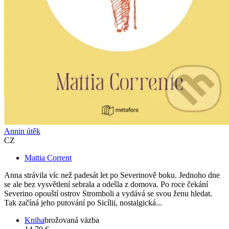
Annin útěk
CZ
Mattia Corrent
Anna strávila víc než padesát let po Severinově boku. Jednoho dne
se ale bez vysvětlení sebrala a odešla z domova. Po roce čekání
Severino opouští ostrov Stromboli a vydává se svou ženu hledat.
Tak začíná jeho putování po Sicílii, nostalgická...
Kniha
brožovaná väzba