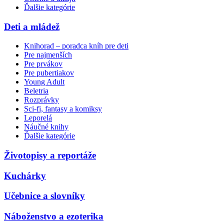
Ďalšie kategórie
Deti a mládež
Knihorad – poradca kníh pre deti
Pre najmenších
Pre prvákov
Pre pubertiakov
Young Adult
Beletria
Rozprávky
Sci-fi, fantasy a komiksy
Leporelá
Náučné knihy
Ďalšie kategórie
Životopisy a reportáže
Kuchárky
Učebnice a slovníky
Náboženstvo a ezoterika