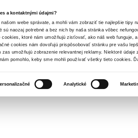
es a kontaktnými údajmi?
našom webe správate, a mohli vám zobraziť tie najlepšie tipy n
é sú naozaj potrebné a bez nich by naša stránka vôbec nefung
 cookies, ktoré nám umožňujú zisťovať, ako náš web funguje, a 
ačné cookies nám dovoľujú prispôsobovať stránku pre vašu lepši
zas umožňujú zobrazenie relevantnej reklamy. Niektoré údaje z
y nám pomohlo, keby sme mohli používať všetky tieto cookies. 
ersonalizačné
Analytické
Marketi