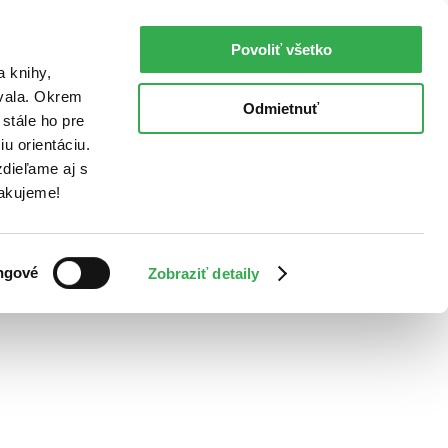
Povoliť všetko
a knihy,
ovala. Okrem
Odmietnuť
stále ho pre
u orientáciu.
dieľame aj s
Ďakujeme!
ngové
Zobraziť detaily