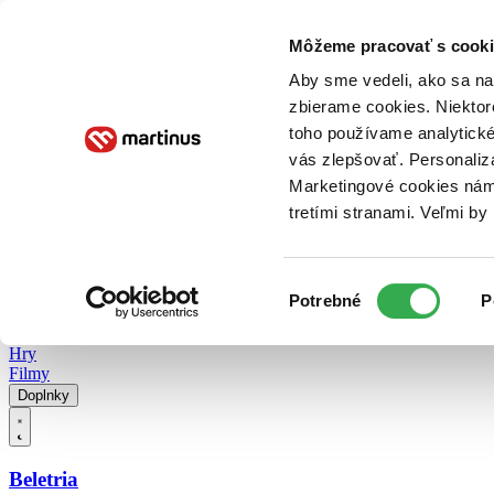
Doručenie
Kníhkupectvá
Knihovrátok
Poukážky
Knižný blog
Kontakt
Môžeme pracovať s cooki
Aby sme vedeli, ako sa na 
zbierame cookies. Niektor
E-knihy
Audioknihy
Hry
Filmy
Knihy
Doplnky
toho používame analytické
vás zlepšovať. Personaliz
Vyhľadávanie
Marketingové cookies nám 
tretími stranami. Veľmi b
Prihlásiť
Vyhľadávanie
Výber
Knihy
Potrebné
P
súhlasu
E-knihy
Audioknihy
Hry
Filmy
Doplnky
Beletria