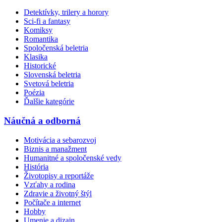
Detektívky, trilery a horory
Sci-fi a fantasy
Komiksy
Romantika
Spoločenská beletria
Klasika
Historické
Slovenská beletria
Svetová beletria
Poézia
Ďalšie kategórie
Náučná a odborná
Motivácia a sebarozvoj
Biznis a manažment
Humanitné a spoločenské vedy
História
Životopisy a reportáže
Vzťahy a rodina
Zdravie a životný štýl
Počítače a internet
Hobby
Umenie a dizajn