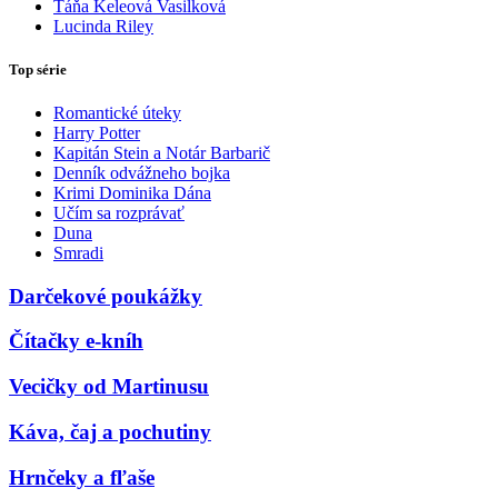
Táňa Keleová Vasilková
Lucinda Riley
Top série
Romantické úteky
Harry Potter
Kapitán Stein a Notár Barbarič
Denník odvážneho bojka
Krimi Dominika Dána
Učím sa rozprávať
Duna
Smradi
Darčekové poukážky
Čítačky e-kníh
Vecičky od Martinusu
Káva, čaj a pochutiny
Hrnčeky a fľaše