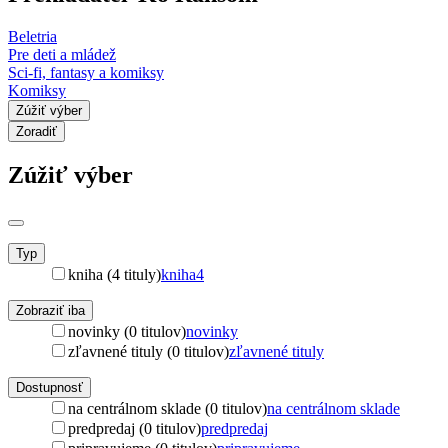
Beletria
Pre deti a mládež
Sci-fi, fantasy a komiksy
Komiksy
Zúžiť výber
Zoradiť
Zúžiť výber
Typ
kniha (4 tituly)
kniha
4
Zobraziť iba
novinky (0 titulov)
novinky
zľavnené tituly (0 titulov)
zľavnené tituly
Dostupnosť
na centrálnom sklade (0 titulov)
na centrálnom sklade
predpredaj (0 titulov)
predpredaj