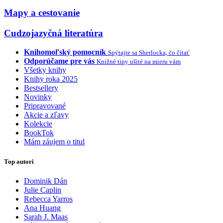
Mapy a cestovanie
Cudzojazyčná literatúra
Knihomoľský pomocník
Spýtajte sa Sherlocka, čo čítať
Odporúčame pre vás
Knižné tipy ušité na mieru vám
Všetky knihy
Knihy roka 2025
Bestsellery
Novinky
Pripravované
Akcie a zľavy
Kolekcie
BookTok
Mám záujem o titul
Top autori
Dominik Dán
Julie Caplin
Rebecca Yarros
Ana Huang
Sarah J. Maas