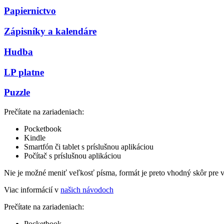
Papiernictvo
Zápisníky a kalendáre
Hudba
LP platne
Puzzle
Prečítate na zariadeniach:
Pocketbook
Kindle
Smartfón či tablet s príslušnou aplikáciou
Počítač s príslušnou aplikáciou
Nie je možné meniť veľkosť písma, formát je preto vhodný skôr pre 
Viac informácií v
našich návodoch
Prečítate na zariadeniach:
Pocketbook