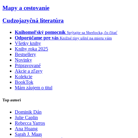
Mapy a cestovanie
Cudzojazyčná literatúra
Knihomoľský pomocník
Spýtajte sa Sherlocka, čo čítať
Odporúčame pre vás
Knižné tipy ušité na mieru vám
Všetky knihy
Knihy roka 2025
Bestsellery
Novinky
Pripravované
Akcie a zľavy
Kolekcie
BookTok
Mám záujem o titul
Top autori
Dominik Dán
Julie Caplin
Rebecca Yarros
Ana Huang
Sarah J. Maas