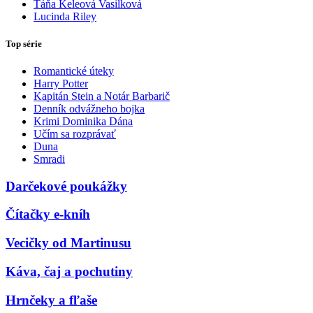
Táňa Keleová Vasilková
Lucinda Riley
Top série
Romantické úteky
Harry Potter
Kapitán Stein a Notár Barbarič
Denník odvážneho bojka
Krimi Dominika Dána
Učím sa rozprávať
Duna
Smradi
Darčekové poukážky
Čítačky e-kníh
Vecičky od Martinusu
Káva, čaj a pochutiny
Hrnčeky a fľaše