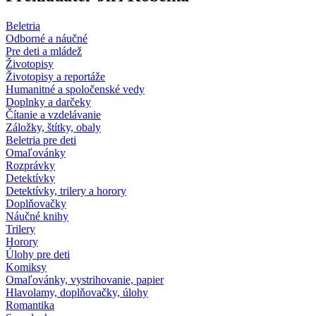
Beletria
Odborné a náučné
Pre deti a mládež
Životopisy
Životopisy a reportáže
Humanitné a spoločenské vedy
Doplnky a darčeky
Čítanie a vzdelávanie
Záložky, štítky, obaly
Beletria pre deti
Omaľovánky
Rozprávky
Detektívky
Detektívky, trilery a horory
Doplňovačky
Náučné knihy
Trilery
Horory
Úlohy pre deti
Komiksy
Omaľovánky, vystrihovanie, papier
Hlavolamy, doplňovačky, úlohy
Romantika