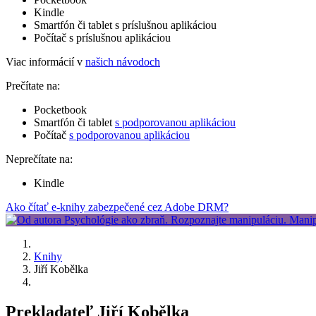
Kindle
Smartfón či tablet s príslušnou aplikáciou
Počítač s príslušnou aplikáciou
Viac informácií v
našich návodoch
Prečítate na:
Pocketbook
Smartfón či tablet
s podporovanou aplikáciou
Počítač
s podporovanou aplikáciou
Neprečítate na:
Kindle
Ako čítať e-knihy zabezpečené cez Adobe DRM?
Knihy
Jiří Kobělka
Prekladateľ Jiří Kobělka