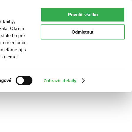
Povoliť všetko
a knihy,
ovala. Okrem
Odmietnuť
stále ho pre
u orientáciu.
dieľame aj s
Ďakujeme!
ngové
Zobraziť detaily