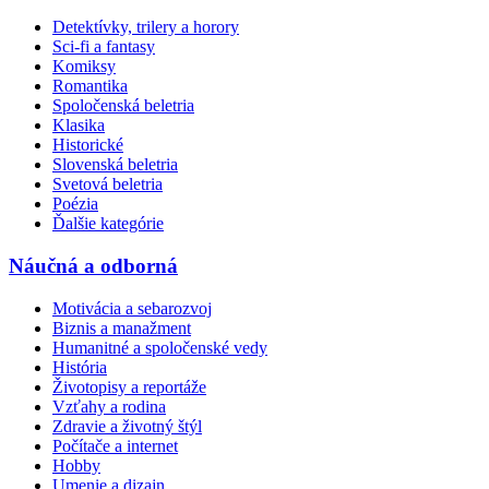
Detektívky, trilery a horory
Sci-fi a fantasy
Komiksy
Romantika
Spoločenská beletria
Klasika
Historické
Slovenská beletria
Svetová beletria
Poézia
Ďalšie kategórie
Náučná a odborná
Motivácia a sebarozvoj
Biznis a manažment
Humanitné a spoločenské vedy
História
Životopisy a reportáže
Vzťahy a rodina
Zdravie a životný štýl
Počítače a internet
Hobby
Umenie a dizajn