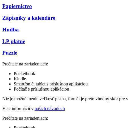
Papiernictvo
Zápisníky a kalendáre
Hudba
LP platne
Puzzle
Prečítate na zariadeniach:
Pocketbook
Kindle
Smartfón či tablet s príslušnou aplikáciou
Počítač s príslušnou aplikáciou
Nie je možné meniť veľkosť písma, formát je preto vhodný skôr pre 
Viac informácií v
našich návodoch
Prečítate na zariadeniach:
Pocketbook