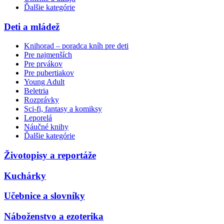
Ďalšie kategórie
Deti a mládež
Knihorad – poradca kníh pre deti
Pre najmenších
Pre prvákov
Pre pubertiakov
Young Adult
Beletria
Rozprávky
Sci-fi, fantasy a komiksy
Leporelá
Náučné knihy
Ďalšie kategórie
Životopisy a reportáže
Kuchárky
Učebnice a slovníky
Náboženstvo a ezoterika