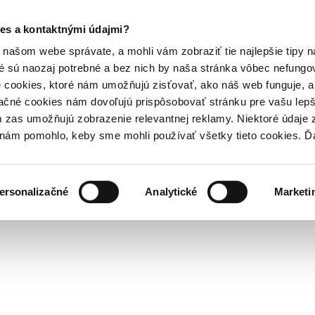
es a kontaktnými údajmi?
našom webe správate, a mohli vám zobraziť tie najlepšie tipy n
é sú naozaj potrebné a bez nich by naša stránka vôbec nefung
 cookies, ktoré nám umožňujú zisťovať, ako náš web funguje, a 
ačné cookies nám dovoľujú prispôsobovať stránku pre vašu lepši
zas umožňujú zobrazenie relevantnej reklamy. Niektoré údaje z
y nám pomohlo, keby sme mohli používať všetky tieto cookies. 
ersonalizačné
Analytické
Marketi