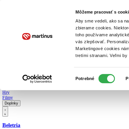
Doručenie
Kníhkupectvá
Knihovrátok
Poukážky
Knižný blog
Kontakt
Môžeme pracovať s cooki
Aby sme vedeli, ako sa na 
zbierame cookies. Niektor
E-knihy
Audioknihy
Hry
Filmy
Knihy
Doplnky
toho používame analytické
vás zlepšovať. Personaliz
Vyhľadávanie
Marketingové cookies nám 
tretími stranami. Veľmi b
Prihlásiť
Vyhľadávanie
Výber
Knihy
Potrebné
P
súhlasu
E-knihy
Audioknihy
Hry
Filmy
Doplnky
Beletria