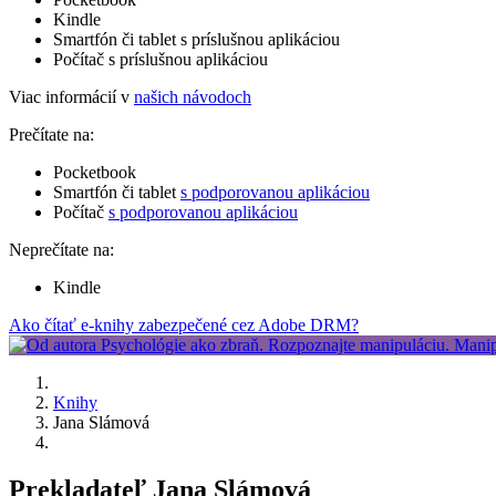
Kindle
Smartfón či tablet s príslušnou aplikáciou
Počítač s príslušnou aplikáciou
Viac informácií v
našich návodoch
Prečítate na:
Pocketbook
Smartfón či tablet
s podporovanou aplikáciou
Počítač
s podporovanou aplikáciou
Neprečítate na:
Kindle
Ako čítať e-knihy zabezpečené cez Adobe DRM?
Knihy
Jana Slámová
Prekladateľ Jana Slámová