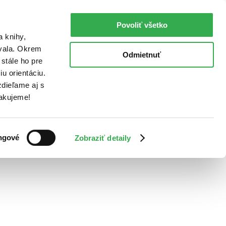
Povoliť všetko
a knihy,
ovala. Okrem
Odmietnuť
stále ho pre
u orientáciu.
dieľame aj s
Ďakujeme!
ngové
Zobraziť detaily