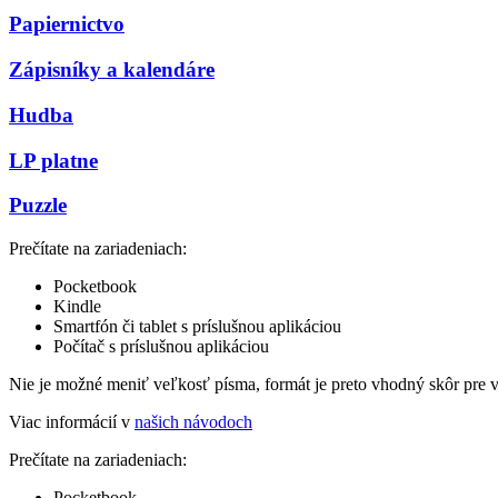
Papiernictvo
Zápisníky a kalendáre
Hudba
LP platne
Puzzle
Prečítate na zariadeniach:
Pocketbook
Kindle
Smartfón či tablet s príslušnou aplikáciou
Počítač s príslušnou aplikáciou
Nie je možné meniť veľkosť písma, formát je preto vhodný skôr pre 
Viac informácií v
našich návodoch
Prečítate na zariadeniach:
Pocketbook