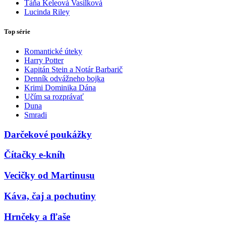
Táňa Keleová Vasilková
Lucinda Riley
Top série
Romantické úteky
Harry Potter
Kapitán Stein a Notár Barbarič
Denník odvážneho bojka
Krimi Dominika Dána
Učím sa rozprávať
Duna
Smradi
Darčekové poukážky
Čítačky e-kníh
Vecičky od Martinusu
Káva, čaj a pochutiny
Hrnčeky a fľaše