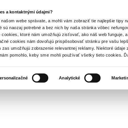
es a kontaktnými údajmi?
našom webe správate, a mohli vám zobraziť tie najlepšie tipy n
é sú naozaj potrebné a bez nich by naša stránka vôbec nefung
 cookies, ktoré nám umožňujú zisťovať, ako náš web funguje, a 
ačné cookies nám dovoľujú prispôsobovať stránku pre vašu lepši
zas umožňujú zobrazenie relevantnej reklamy. Niektoré údaje z
y nám pomohlo, keby sme mohli používať všetky tieto cookies. 
ersonalizačné
Analytické
Marketi