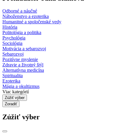
Odborné a náučné
Náboženstvo a ezoterika
Humanitné a spoločenské vedy
História
Politológia a politika
Psychológia
Sociológia
Motivácia a sebarozvoj
Sebarozvoj
Pozitívne myslenie
Zdravie a životný štýl
Alternatívna medicína
Spiritualita
Ezoterika
Mágia a okultizmus
Viac kategórií
Zúžiť výber
Zoradiť
Zúžiť výber