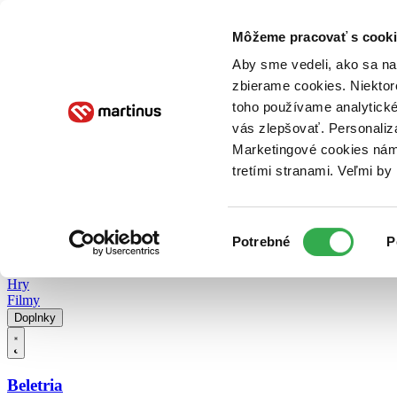
Doručenie
Kníhkupectvá
Knihovrátok
Poukážky
Knižný blog
Kontakt
Môžeme pracovať s cooki
Aby sme vedeli, ako sa na 
zbierame cookies. Niektor
E-knihy
Audioknihy
Hry
Filmy
Knihy
Doplnky
toho používame analytické
vás zlepšovať. Personaliz
Vyhľadávanie
Marketingové cookies nám 
tretími stranami. Veľmi b
Prihlásiť
Vyhľadávanie
Výber
Knihy
Potrebné
P
súhlasu
E-knihy
Audioknihy
Hry
Filmy
Doplnky
Beletria