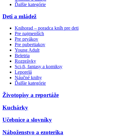
Ďalšie kategórie
Deti a mládež
Knihorad – poradca kníh pre deti
Pre najmenších
Pre prvákov
Pre pubertiakov
Young Adult
Beletria
Rozprávky
Sci-fi, fantasy a komiksy
Leporelá
Náučné knihy
Ďalšie kategórie
Životopisy a reportáže
Kuchárky
Učebnice a slovníky
Náboženstvo a ezoterika