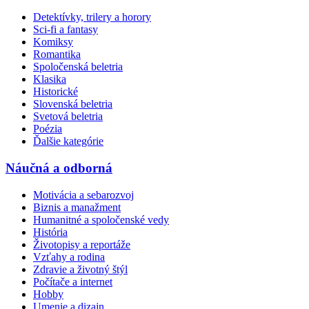
Detektívky, trilery a horory
Sci-fi a fantasy
Komiksy
Romantika
Spoločenská beletria
Klasika
Historické
Slovenská beletria
Svetová beletria
Poézia
Ďalšie kategórie
Náučná a odborná
Motivácia a sebarozvoj
Biznis a manažment
Humanitné a spoločenské vedy
História
Životopisy a reportáže
Vzťahy a rodina
Zdravie a životný štýl
Počítače a internet
Hobby
Umenie a dizajn