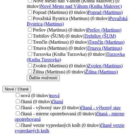
Nové Mesto nad Váhom (Kniha Malovec) (0
titulov)
Nové Mesto nad Váhom (Kniha Malovec)
Poprad (Martinus) (0 titulov)
Poprad (Martinus)
Považská Bystrica (Martinus) (0 titulov)
Považská
Bystrica (Martinus)
Prešov (Martinus) (0 titulov)
Prešov (Martinus)
Trebišov (ŠUM) (0 titulov)
Trebišov (ŠUM)
Trenčín (Martinus) (0 titulov)
Trenčín (Martinus)
Trnava (Martinus) (0 titulov)
Trnava (Martinus)
Turzovka (Kniha Turzovka) (0 titulov)
Turzovka
(Kniha Turzovka)
Zvolen (Martinus) (0 titulov)
Zvolen (Martinus)
Žilina (Martinus) (0 titulov)
Žilina (Martinus)
Ďalšie možnosti
Nové / čítané
nová (0 titulov)
nová
čítaná (0 titulov)
čítaná
čítaná - výborný stav (0 titulov)
čítaná - výborný stav
čítaná - mierne opotrebovaná (0 titulov)
čítaná - mierne
opotrebovaná
čítané verzie vypredaných kníh (0 titulov)
čítané verzie
vypredaných kníh