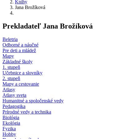
Knihy
Jana Brožíková
Prekladateľ Jana Brožíková
Beletria
Odborné a náučné
Pre deti a mládež
Mapy
Základné školy
1. stupeň
Učebnice a slovníky
2. stupeň
Mapy a cestovanie
Atlasy
Atlasy sveta
Humanitné a spoločenské vedy
Pedagogika
Prírodné vedy a technika
Biológia
Ekológia
Fyzika
Hobby