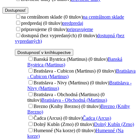
Dostupnosť
na centrálnom sklade (0 titulov)
na centrálnom sklade
predpredaj (0 titulov)
predpredaj
pripravujeme (0 titulov)
pripravujeme
dostupná (bez vypredaných) (0 titulov)
dostupná (bez
vypredaných)
Dostupnosť v kníhkupectve
Banská Bystrica (Martinus) (0 titulov)
Banská
Bystrica (Martinus)
Bratislava - Cubicon (Martinus) (0 titulov)
Bratislava
- Cubicon (Martinus)
Bratislava - Nivy (Martinus) (0 titulov)
Bratislava -
Nivy (Martinus)
Bratislava - Obchodná (Martinus) (0
titulov)
Bratislava - Obchodná (Martinus)
Brezno (Knihy Brezno) (0 titulov)
Brezno (Knihy
Brezno)
Čadca (Arcus) (0 titulov)
Čadca (Arcus)
Dolný Kubín (Zrno) (0 titulov)
Dolný Kubín (Zrno)
Humenné (Na korze) (0 titulov)
Humenné (Na
korze)