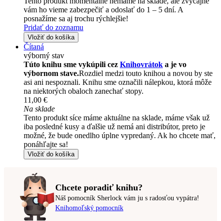
Tento produkt momentálne nemáme na sklade, ale zvyčajne
vám ho vieme zabezpečiť a odoslať do 1 – 5 dní. A
posnažíme sa aj trochu rýchlejšie!
Pridať do zoznamu
Vložiť do košíka
Čítaná
výborný stav
Túto knihu sme vykúpili cez
Knihovrátok
a je vo
výbornom stave.
Rozdiel medzi touto knihou a novou by ste
asi ani nespoznali. Knihu sme označili nálepkou, ktorá môže
na niektorých obaloch zanechať stopy.
11,00 €
Na sklade
Tento produkt síce máme aktuálne na sklade, máme však už
iba posledné kusy a ďalšie už nemá ani distribútor, preto je
možné, že bude onedlho úplne vypredaný. Ak ho chcete mať,
ponáhľajte sa!
Vložiť do košíka
Chcete poradiť knihu?
Náš pomocník Sherlock vám ju s radosťou vypátra!
Knihomoľský pomocník