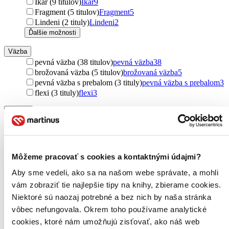
Ikar (9 titulov)
Ikar
9
Fragment (5 titulov)
Fragment
5
Lindeni (2 tituly)
Lindeni
2
Ďalšie možnosti
Väzba
pevná väzba (38 titulov)
pevná väzba
38
brožovaná väzba (5 titulov)
brožovaná väzba
5
pevná väzba s prebalom (3 tituly)
pevná väzba s prebalom
3
flexi (3 tituly)
flexi
3
Formát
E-kniha: PDF (4 tituly)
E-kniha: PDF
4
E-kniha: EPUB (1 titul)
E-kniha: EPUB
1
E-kniha: MOBI (1 titul)
E-kniha: MOBI
1
Môžeme pracovať s cookies a kontaktnými údajmi?
Zúžiť výber
Aby sme vedeli, ako sa na našom webe správate, a mohli
Zoradiť
vám zobraziť tie najlepšie tipy na knihy, zbierame cookies.
Niektoré sú naozaj potrebné a bez nich by naša stránka
vôbec nefungovala. Okrem toho používame analytické
cookies, ktoré nám umožňujú zisťovať, ako náš web