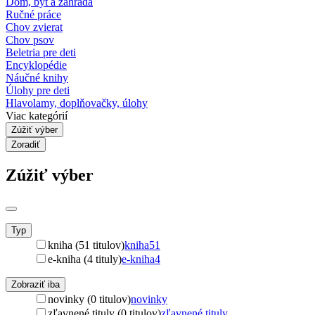
Dom, byt a záhrada
Ručné práce
Chov zvierat
Chov psov
Beletria pre deti
Encyklopédie
Náučné knihy
Úlohy pre deti
Hlavolamy, doplňovačky, úlohy
Viac kategórií
Zúžiť výber
Zoradiť
Zúžiť výber
Typ
kniha (51 titulov)
kniha
51
e-kniha (4 tituly)
e-kniha
4
Zobraziť iba
novinky (0 titulov)
novinky
zľavnené tituly (0 titulov)
zľavnené tituly