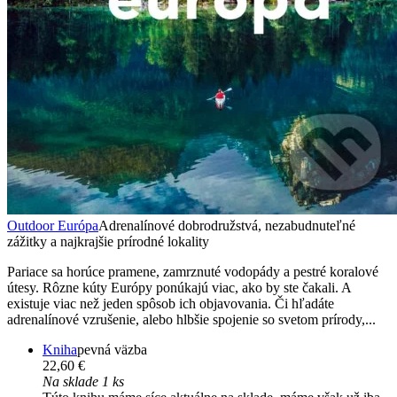
Outdoor Európa
Adrenalínové dobrodružstvá, nezabudnuteľné
zážitky a najkrajšie prírodné lokality
Pariace sa horúce pramene, zamrznuté vodopády a pestré koralové
útesy. Rôzne kúty Európy ponúkajú viac, ako by ste čakali. A
existuje viac než jeden spôsob ich objavovania. Či hľadáte
adrenalínové vzrušenie, alebo hlbšie spojenie so svetom prírody,...
Kniha
pevná väzba
22,60 €
Na sklade 1 ks