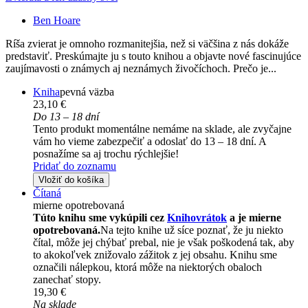
Ben Hoare
Ríša zvierat je omnoho rozmanitejšia, než si väčšina z nás dokáže
predstaviť. Preskúmajte ju s touto knihou a objavte nové fascinujúce
zaujímavosti o známych aj neznámych živočíchoch. Prečo je...
Kniha
pevná väzba
23,10 €
Do 13 – 18 dní
Tento produkt momentálne nemáme na sklade, ale zvyčajne
vám ho vieme zabezpečiť a odoslať do 13 – 18 dní. A
posnažíme sa aj trochu rýchlejšie!
Pridať do zoznamu
Vložiť do košíka
Čítaná
mierne opotrebovaná
Túto knihu sme vykúpili cez
Knihovrátok
a je mierne
opotrebovaná.
Na tejto knihe už síce poznať, že ju niekto
čítal, môže jej chýbať prebal, nie je však poškodená tak, aby
to akokoľvek znižovalo zážitok z jej obsahu. Knihu sme
označili nálepkou, ktorá môže na niektorých obaloch
zanechať stopy.
19,30 €
Na sklade