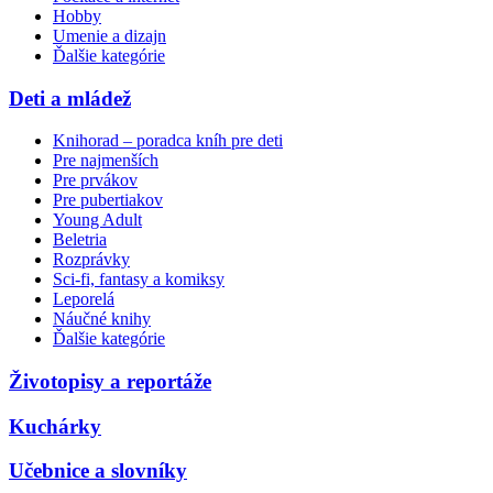
Hobby
Umenie a dizajn
Ďalšie kategórie
Deti a mládež
Knihorad – poradca kníh pre deti
Pre najmenších
Pre prvákov
Pre pubertiakov
Young Adult
Beletria
Rozprávky
Sci-fi, fantasy a komiksy
Leporelá
Náučné knihy
Ďalšie kategórie
Životopisy a reportáže
Kuchárky
Učebnice a slovníky