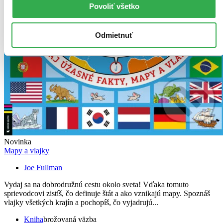
Povoliť všetko
Odmietnuť
Novinka
Mapy a vlajky
Joe Fullman
Vydaj sa na dobrodružnú cestu okolo sveta! Vďaka tomuto
sprievodcovi zistíš, čo definuje štát a ako vznikajú mapy. Spoznáš
vlajky všetkých krajín a pochopíš, čo vyjadrujú...
Kniha
brožovaná väzba