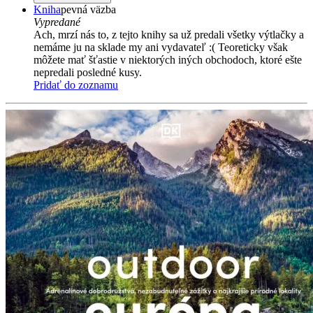
Kniha
pevná väzba
Vypredané
Ach, mrzí nás to, z tejto knihy sa už predali všetky výtlačky a
nemáme ju na sklade my ani vydavateľ :( Teoreticky však
môžete mať šťastie v niektorých iných obchodoch, ktoré ešte
nepredali posledné kusy.
Pridať do zoznamu