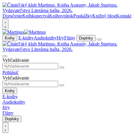
Doručenie
Kníhkupectvá
Knihovrátok
Poukážky
Knižný blog
Kontakt
E-knihy
Audioknihy
Hry
Filmy
Knihy
Doplnky
Vyhľadávanie
Prihlásiť
Vyhľadávanie
Knihy
E-knihy
Audioknihy
Hry
Filmy
Doplnky