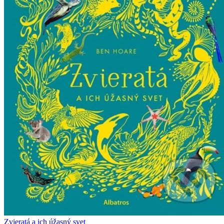
Zvieratá a ich úžasný svet