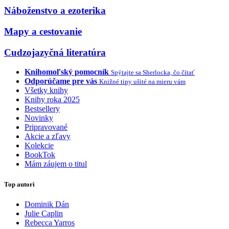
Náboženstvo a ezoterika
Mapy a cestovanie
Cudzojazyčná literatúra
Knihomoľský pomocník
Spýtajte sa Sherlocka, čo čítať
Odporúčame pre vás
Knižné tipy ušité na mieru vám
Všetky knihy
Knihy roka 2025
Bestsellery
Novinky
Pripravované
Akcie a zľavy
Kolekcie
BookTok
Mám záujem o titul
Top autori
Dominik Dán
Julie Caplin
Rebecca Yarros