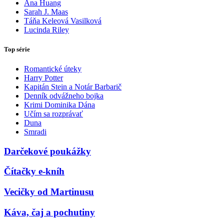
Ana Huang
Sarah J. Maas
Táňa Keleová Vasilková
Lucinda Riley
Top série
Romantické úteky
Harry Potter
Kapitán Stein a Notár Barbarič
Denník odvážneho bojka
Krimi Dominika Dána
Učím sa rozprávať
Duna
Smradi
Darčekové poukážky
Čítačky e-kníh
Vecičky od Martinusu
Káva, čaj a pochutiny