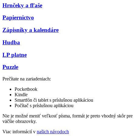
Hrnčeky a fľaše
Papiernictvo
Zápisníky a kalendáre
Hudba
LP platne
Puzzle
Prečítate na zariadeniach:
Pocketbook
Kindle
Smartfón či tablet s príslušnou aplikáciou
Počítač s príslušnou aplikáciou
Nie je možné meniť veľkosť písma, formát je preto vhodný skôr pre
väčšie obrazovky.
Viac informácií v
našich návodoch