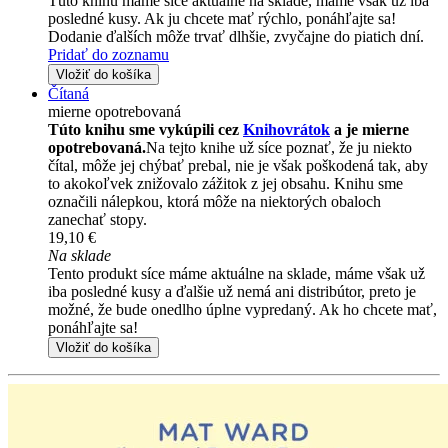
Túto knihu máme síce aktuálne na sklade, máme však už iba
posledné kusy. Ak ju chcete mať rýchlo, ponáhľajte sa!
Dodanie ďalších môže trvať dlhšie, zvyčajne do piatich dní.
Pridať do zoznamu
Vložiť do košíka
Čítaná
mierne opotrebovaná
Túto knihu sme vykúpili cez
Knihovrátok
a je mierne
opotrebovaná.
Na tejto knihe už síce poznať, že ju niekto
čítal, môže jej chýbať prebal, nie je však poškodená tak, aby
to akokoľvek znižovalo zážitok z jej obsahu. Knihu sme
označili nálepkou, ktorá môže na niektorých obaloch
zanechať stopy.
19,10 €
Na sklade
Tento produkt síce máme aktuálne na sklade, máme však už
iba posledné kusy a ďalšie už nemá ani distribútor, preto je
možné, že bude onedlho úplne vypredaný. Ak ho chcete mať,
ponáhľajte sa!
Vložiť do košíka