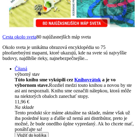
Cesta okolo sveta
80 najúžasnejších máp sveta
Okolo sveta je unikátna obrazová encyklopédia so 75
plnofarebnými mapami, ktoré ukazujú, kde na svete sú najvyššie
budovy, najdlhšie rieky, najnebezpečnejšie...
Čítaná
výborný stav
Túto knihu sme vykúpili cez
Knihovrátok
a je vo
výbornom stave.
Rozdiel medzi touto knihou a novou by ste
asi ani nespoznali. Knihu sme označili nálepkou, ktorá môže
na niektorých obaloch zanechať stopy.
11,96 €
Na sklade
Tento produkt síce máme aktuálne na sklade, máme však už
iba posledné kusy a ďalšie už nemá ani distribútor, preto je
možné, že bude onedlho úplne vypredaný. Ak ho chcete mať,
ponáhľajte sa!
Vložiť do košíka