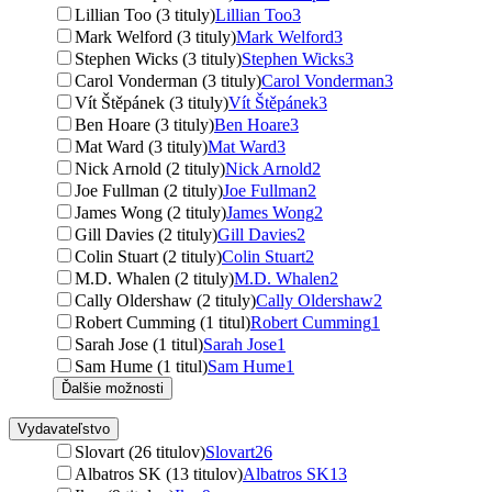
Lillian Too (3 tituly)
Lillian Too
3
Mark Welford (3 tituly)
Mark Welford
3
Stephen Wicks (3 tituly)
Stephen Wicks
3
Carol Vonderman (3 tituly)
Carol Vonderman
3
Vít Štěpánek (3 tituly)
Vít Štěpánek
3
Ben Hoare (3 tituly)
Ben Hoare
3
Mat Ward (3 tituly)
Mat Ward
3
Nick Arnold (2 tituly)
Nick Arnold
2
Joe Fullman (2 tituly)
Joe Fullman
2
James Wong (2 tituly)
James Wong
2
Gill Davies (2 tituly)
Gill Davies
2
Colin Stuart (2 tituly)
Colin Stuart
2
M.D. Whalen (2 tituly)
M.D. Whalen
2
Cally Oldershaw (2 tituly)
Cally Oldershaw
2
Robert Cumming (1 titul)
Robert Cumming
1
Sarah Jose (1 titul)
Sarah Jose
1
Sam Hume (1 titul)
Sam Hume
1
Ďalšie možnosti
Vydavateľstvo
Slovart (26 titulov)
Slovart
26
Albatros SK (13 titulov)
Albatros SK
13