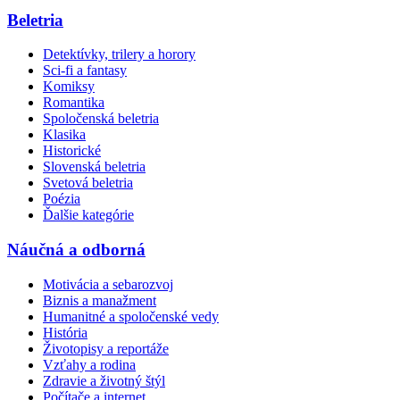
Beletria
Detektívky, trilery a horory
Sci-fi a fantasy
Komiksy
Romantika
Spoločenská beletria
Klasika
Historické
Slovenská beletria
Svetová beletria
Poézia
Ďalšie kategórie
Náučná a odborná
Motivácia a sebarozvoj
Biznis a manažment
Humanitné a spoločenské vedy
História
Životopisy a reportáže
Vzťahy a rodina
Zdravie a životný štýl
Počítače a internet