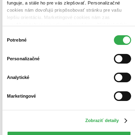
Bestsellery
funguje, a stále ho pre vás zlepšovať. Personalizačné
Top hodnotené
cookies nám dovoľujú prispôsobovať stránku pre vašu
Novinky
lepšiu orientáciu. Marketingové cookies nám zas
Najdrahšie
Najlacnejšie
umožňujú zobrazenie relevantnej reklamy. Niektoré údaje
Najvyššia zľava
zdieľame aj s tretími stranami. Veľmi by nám pomohlo,
55 produktov
Výber
keby sme mohli používať všetky tieto cookies. Ďakujeme!
Potrebné
súhlasu
Personalizačné
Analytické
Marketingové
Zobraziť detaily