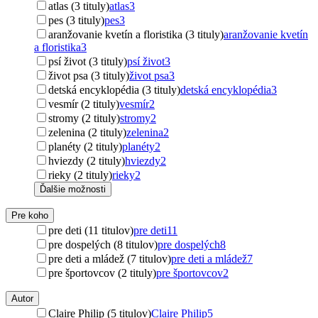
atlas (3 tituly)
atlas
3
pes (3 tituly)
pes
3
aranžovanie kvetín a floristika (3 tituly)
aranžovanie kvetín
a floristika
3
psí život (3 tituly)
psí život
3
život psa (3 tituly)
život psa
3
detská encyklopédia (3 tituly)
detská encyklopédia
3
vesmír (2 tituly)
vesmír
2
stromy (2 tituly)
stromy
2
zelenina (2 tituly)
zelenina
2
planéty (2 tituly)
planéty
2
hviezdy (2 tituly)
hviezdy
2
rieky (2 tituly)
rieky
2
Ďalšie možnosti
Pre koho
pre deti (11 titulov)
pre deti
11
pre dospelých (8 titulov)
pre dospelých
8
pre deti a mládež (7 titulov)
pre deti a mládež
7
pre športovcov (2 tituly)
pre športovcov
2
Autor
Claire Philip (5 titulov)
Claire Philip
5