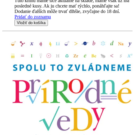
Túto knihu máme síce aktuálne na sklade, máme však už iba
posledné kusy. Ak ju chcete mať rýchlo, ponáhľajte sa!
Dodanie ďalších môže trvať dlhšie, zvyčajne do 18 dní.
Pridať do zoznamu
Vložiť do košíka