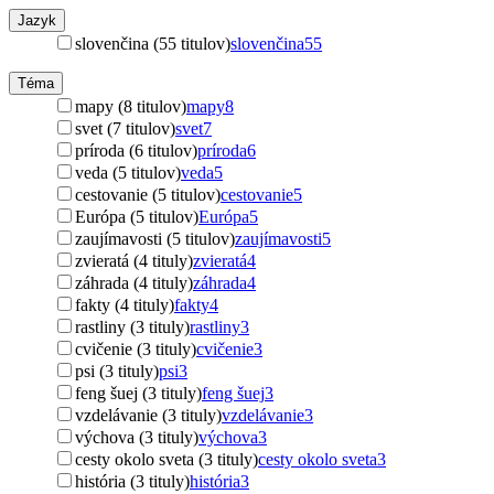
Jazyk
slovenčina (55 titulov)
slovenčina
55
Téma
mapy (8 titulov)
mapy
8
svet (7 titulov)
svet
7
príroda (6 titulov)
príroda
6
veda (5 titulov)
veda
5
cestovanie (5 titulov)
cestovanie
5
Európa (5 titulov)
Európa
5
zaujímavosti (5 titulov)
zaujímavosti
5
zvieratá (4 tituly)
zvieratá
4
záhrada (4 tituly)
záhrada
4
fakty (4 tituly)
fakty
4
rastliny (3 tituly)
rastliny
3
cvičenie (3 tituly)
cvičenie
3
psi (3 tituly)
psi
3
feng šuej (3 tituly)
feng šuej
3
vzdelávanie (3 tituly)
vzdelávanie
3
výchova (3 tituly)
výchova
3
cesty okolo sveta (3 tituly)
cesty okolo sveta
3
história (3 tituly)
história
3