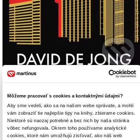
Miliardáři ve službách nacistů
CZ
Temná historie nejbohatších německých dynastií
Môžeme pracovať s cookies a kontaktnými údajmi?
David de Jong
Aby sme vedeli, ako sa na našom webe správate, a mohli
Daimler-Benz, Allianz, Porsche, Volkswagen a BMW… Všechny
vám zobraziť tie najlepšie tipy na knihy, zbierame cookies.
tyto a mnohé další globální společnosti spojuje temné dědictví rodin,
Niektoré sú naozaj potrebné a bez nich by naša stránka
které je založily nebo ovládly. Mnohé z nich nadále ovládají části
světové ekonomiky a vlastní ikonické značky...
vôbec nefungovala. Okrem toho používame analytické
cookies, ktoré nám umožňujú zisťovať, ako náš web
Kniha
pevná väzba