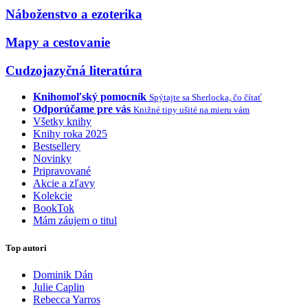
Náboženstvo a ezoterika
Mapy a cestovanie
Cudzojazyčná literatúra
Knihomoľský pomocník
Spýtajte sa Sherlocka, čo čítať
Odporúčame pre vás
Knižné tipy ušité na mieru vám
Všetky knihy
Knihy roka 2025
Bestsellery
Novinky
Pripravované
Akcie a zľavy
Kolekcie
BookTok
Mám záujem o titul
Top autori
Dominik Dán
Julie Caplin
Rebecca Yarros