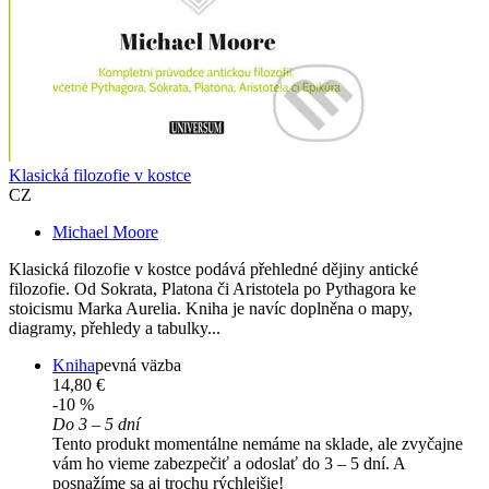
Klasická filozofie v kostce
CZ
Michael Moore
Klasická filozofie v kostce podává přehledné dějiny antické
filozofie. Od Sokrata, Platona či Aristotela po Pythagora ke
stoicismu Marka Aurelia. Kniha je navíc doplněna o mapy,
diagramy, přehledy a tabulky...
Kniha
pevná väzba
14,80 €
-10 %
Do 3 – 5 dní
Tento produkt momentálne nemáme na sklade, ale zvyčajne
vám ho vieme zabezpečiť a odoslať do 3 – 5 dní. A
posnažíme sa aj trochu rýchlejšie!