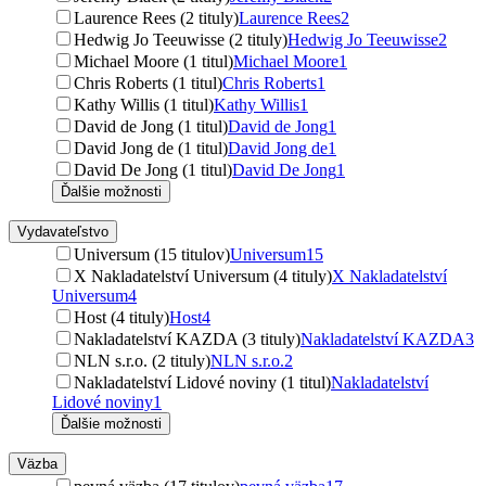
Laurence Rees (2 tituly)
Laurence Rees
2
Hedwig Jo Teeuwisse (2 tituly)
Hedwig Jo Teeuwisse
2
Michael Moore (1 titul)
Michael Moore
1
Chris Roberts (1 titul)
Chris Roberts
1
Kathy Willis (1 titul)
Kathy Willis
1
David de Jong (1 titul)
David de Jong
1
David Jong de (1 titul)
David Jong de
1
David De Jong (1 titul)
David De Jong
1
Ďalšie možnosti
Vydavateľstvo
Universum (15 titulov)
Universum
15
X Nakladatelství Universum (4 tituly)
X Nakladatelství
Universum
4
Host (4 tituly)
Host
4
Nakladatelství KAZDA (3 tituly)
Nakladatelství KAZDA
3
NLN s.r.o. (2 tituly)
NLN s.r.o.
2
Nakladatelství Lidové noviny (1 titul)
Nakladatelství
Lidové noviny
1
Ďalšie možnosti
Väzba