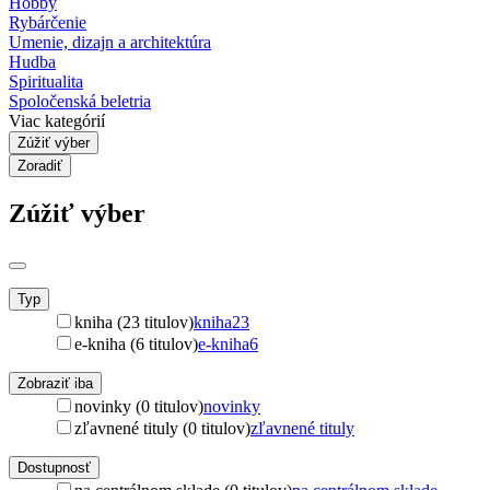
Hobby
Rybárčenie
Umenie, dizajn a architektúra
Hudba
Spiritualita
Spoločenská beletria
Viac kategórií
Zúžiť výber
Zoradiť
Zúžiť výber
Typ
kniha (23 titulov)
kniha
23
e-kniha (6 titulov)
e-kniha
6
Zobraziť iba
novinky (0 titulov)
novinky
zľavnené tituly (0 titulov)
zľavnené tituly
Dostupnosť