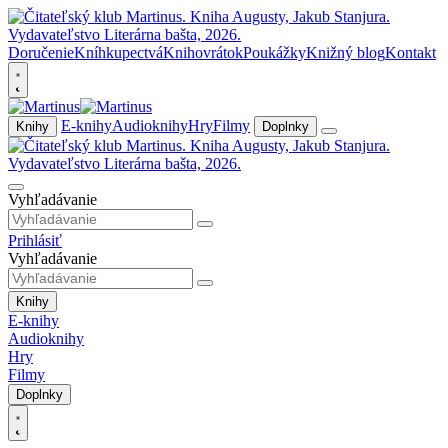
Doručenie
Kníhkupectvá
Knihovrátok
Poukážky
Knižný blog
Kontakt
E-knihy
Audioknihy
Hry
Filmy
Knihy
Doplnky
Vyhľadávanie
Prihlásiť
Vyhľadávanie
Knihy
E-knihy
Audioknihy
Hry
Filmy
Doplnky