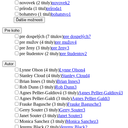
novovek (2 tituly)
novovek
2
príroda (1 titul)
príroda
1
bohatstvo (1 titul)
bohatstvo
1
Ďalšie možnosti
Pre koho
pre dospelých (7 titulov)
pre dospelých
7
pre mužov (4 tituly)
pre mužov
4
pre ženy (3 tituly)
pre ženy
3
pre študentov (2 tituly)
pre študentov
2
Autor
Lynne Olson (4 tituly)
Lynne Olson
4
Stanley Cloud (4 tituly)
Stanley Cloud
4
Brian Innes (3 tituly)
Brian Innes
3
Rob Dunn (3 tituly)
Rob Dunn
3
Agnes Pellier-Galdiová (3 tituly)
Agnes Pellier-Galdiová
3
Agnes Pellier-Galdi (3 tituly)
Agnes Pellier-Galdi
3
Frauke Bagusche (3 tituly)
Frauke Bagusche
3
Gerry Souter (3 tituly)
Gerry Souter
3
Janet Souter (3 tituly)
Janet Souter
3
Monica Sanchez (3 tituly)
Monica Sanchez
3
Jeremy Black (2 tituly)
Jeremy Black
2