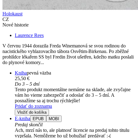
Holokaust
CZ
Nové historie
Laurence Rees
V červnu 1944 dorazila Freda Winemanová se svou rodinou do
nacistického vyhlazovacího tábora Osvětim-Birkenau. Po zběžné
prohlídce lékařem SS byl Fredin život ušetřen, kdežto matku poslali
do plynové komory...
Kniha
pevná väzba
25,50 €
Do 3 – 5 dní
Tento produkt momentálne nemáme na sklade, ale zvyčajne
vám ho vieme zabezpečiť a odoslať do 3 – 5 dní. A
posnažíme sa aj trochu rýchlejšie!
Pridať do zoznamu
Vložiť do košíka
E-kniha
EPUB
MOBI
Predaj skončil
Ach, mrzí nás to, ale platnosť licencie na predaj tohto titulu
vypršala. Nemôžeme ho už bohužiaľ predávať :-(