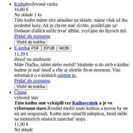
Kniha
brožovaná väzba
16,80 €
Na sklade 1 ks
Túto knihu máme síce aktuálne na sklade, máme však už iba
posledné kusy. Ak ju chcete mať rýchlo, ponáhľajte sa!
Dodanie ďalších môže trvať dlhšie, zvyčajne do štyroch dní.
Pridať do zoznamu
Vložiť do košíka
E-kniha
PDF
EPUB
MOBI
11,39 €
Ihneď na stiahnutie
Máte čítačku, tablet alebo mobil? Stiahnite si do nich e-knihu:
budete ju mať hneď a ešte aj ušetríte život stromom. Viac
informácii o e-knihách
nájdete tu
.
Pridať do zoznamu
Vložiť do košíka
Čítaná
výborný stav
Túto knihu sme vykúpili cez
Knihovrátok
a je vo
výbornom stave.
Rozdiel medzi touto knihou a novou by ste
asi ani nespoznali. Knihu sme označili nálepkou, ktorá môže
na niektorých obaloch zanechať stopy.
11,90 €
Na sklade