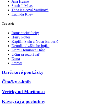
Ana Huang
Sarah J. Maas
Táňa Keleová Vasilková
Lucinda Riley
Top série
Romantické úteky
Harry Potter
Kapitán Stein a Notár Barbarič
Denník odvážneho bojka
Krimi Dominika Dána
Učím sa rozprávať
Duna
Smradi
Darčekové poukážky
Čítačky e-kníh
Vecičky od Martinusu
Káva, čaj a pochutiny