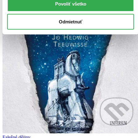
Povoliť všetko
Odmietnuť
Falešné dějiny