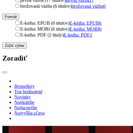
pevná väzba (17 titulov)
pevná väzba
17
brožovaná väzba (6 titulov)
brožovaná väzba
6
Formát
E-kniha: EPUB (6 titulov)
E-kniha: EPUB
6
E-kniha: MOBI (6 titulov)
E-kniha: MOBI
6
E-kniha: PDF (2 tituly)
E-kniha: PDF
2
Zúžiť výber
Zoradiť
Bestsellery
Top hodnotené
Novinky
Najdrahšie
Najlacnejšie
Najvyššia zľava