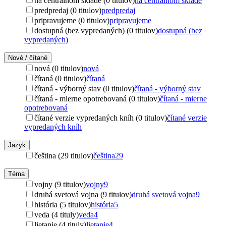
na centrálnom sklade (0 titulov)
na centrálnom sklade
predpredaj (0 titulov)
predpredaj
pripravujeme (0 titulov)
pripravujeme
dostupná (bez vypredaných) (0 titulov)
dostupná (bez
vypredaných)
Nové / čítané
nová (0 titulov)
nová
čítaná (0 titulov)
čítaná
čítaná - výborný stav (0 titulov)
čítaná - výborný stav
čítaná - mierne opotrebovaná (0 titulov)
čítaná - mierne
opotrebovaná
čítané verzie vypredaných kníh (0 titulov)
čítané verzie
vypredaných kníh
Jazyk
čeština (29 titulov)
čeština
29
Téma
vojny (9 titulov)
vojny
9
druhá svetová vojna (9 titulov)
druhá svetová vojna
9
história (5 titulov)
história
5
veda (4 tituly)
veda
4
lietanie (4 tituly)
lietanie
4