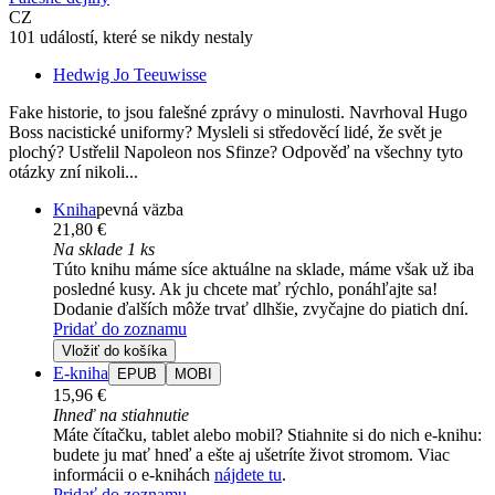
CZ
101 událostí, které se nikdy nestaly
Hedwig Jo Teeuwisse
Fake historie, to jsou falešné zprávy o minulosti. Navrhoval Hugo
Boss nacistické uniformy? Mysleli si středověcí lidé, že svět je
plochý? Ustřelil Napoleon nos Sfinze? Odpověď na všechny tyto
otázky zní nikoli...
Kniha
pevná väzba
21,80 €
Na sklade 1 ks
Túto knihu máme síce aktuálne na sklade, máme však už iba
posledné kusy. Ak ju chcete mať rýchlo, ponáhľajte sa!
Dodanie ďalších môže trvať dlhšie, zvyčajne do piatich dní.
Pridať do zoznamu
Vložiť do košíka
E-kniha
EPUB
MOBI
15,96 €
Ihneď na stiahnutie
Máte čítačku, tablet alebo mobil? Stiahnite si do nich e-knihu:
budete ju mať hneď a ešte aj ušetríte život stromom. Viac
informácii o e-knihách
nájdete tu
.
Pridať do zoznamu