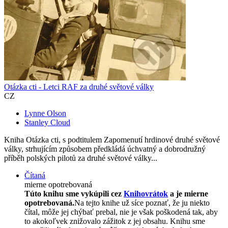
Otázka cti - Letci RAF za druhé světové války
CZ
Lynne Olson
Stanley Cloud
Kniha Otázka cti, s podtitulem Zapomenutí hrdinové druhé světové
války, strhujícím způsobem předkládá úchvatný a dobrodružný
příběh polských pilotů za druhé světové války...
Čítaná
mierne opotrebovaná
Túto knihu sme vykúpili cez
Knihovrátok
a je mierne
opotrebovaná.
Na tejto knihe už síce poznať, že ju niekto
čítal, môže jej chýbať prebal, nie je však poškodená tak, aby
to akokoľvek znižovalo zážitok z jej obsahu. Knihu sme