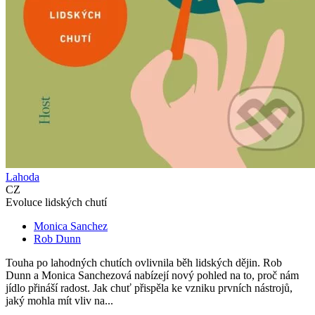
Lahoda
CZ
Evoluce lidských chutí
Monica Sanchez
Rob Dunn
Touha po lahodných chutích ovlivnila běh lidských dějin. Rob
Dunn a Monica Sanchezová nabízejí nový pohled na to, proč nám
jídlo přináší radost. Jak chuť přispěla ke vzniku prvních nástrojů,
jaký mohla mít vliv na...