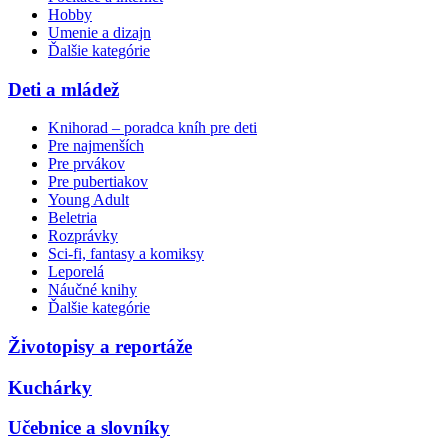
Hobby
Umenie a dizajn
Ďalšie kategórie
Deti a mládež
Knihorad – poradca kníh pre deti
Pre najmenších
Pre prvákov
Pre pubertiakov
Young Adult
Beletria
Rozprávky
Sci-fi, fantasy a komiksy
Leporelá
Náučné knihy
Ďalšie kategórie
Životopisy a reportáže
Kuchárky
Učebnice a slovníky