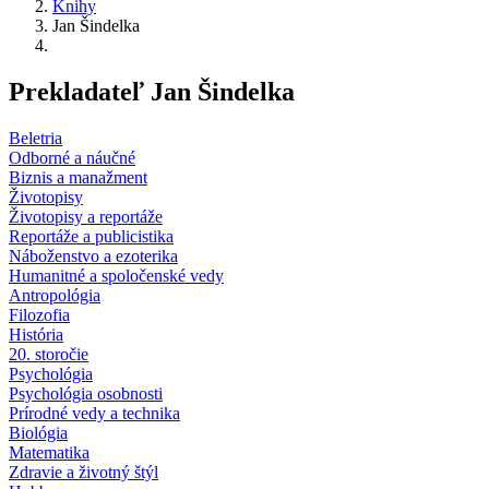
Knihy
Jan Šindelka
Prekladateľ Jan Šindelka
Beletria
Odborné a náučné
Biznis a manažment
Životopisy
Životopisy a reportáže
Reportáže a publicistika
Náboženstvo a ezoterika
Humanitné a spoločenské vedy
Antropológia
Filozofia
História
20. storočie
Psychológia
Psychológia osobnosti
Prírodné vedy a technika
Biológia
Matematika
Zdravie a životný štýl