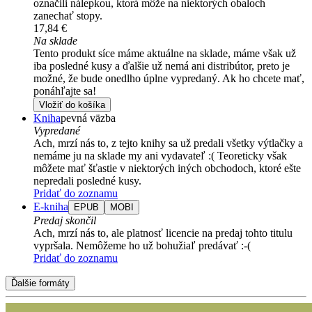
označili nálepkou, ktorá môže na niektorých obaloch
zanechať stopy.
17,84 €
Na sklade
Tento produkt síce máme aktuálne na sklade, máme však už
iba posledné kusy a ďalšie už nemá ani distribútor, preto je
možné, že bude onedlho úplne vypredaný. Ak ho chcete mať,
ponáhľajte sa!
Vložiť do košíka
Kniha
pevná väzba
Vypredané
Ach, mrzí nás to, z tejto knihy sa už predali všetky výtlačky a
nemáme ju na sklade my ani vydavateľ :( Teoreticky však
môžete mať šťastie v niektorých iných obchodoch, ktoré ešte
nepredali posledné kusy.
Pridať do zoznamu
E-kniha
EPUB
MOBI
Predaj skončil
Ach, mrzí nás to, ale platnosť licencie na predaj tohto titulu
vypršala. Nemôžeme ho už bohužiaľ predávať :-(
Pridať do zoznamu
Ďalšie formáty