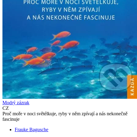
Modrý zázrak
CZ
Proč moře v noci světélkuje, ryby v něm zpívají a nás nekonečně
fascinuje
Frauke Bagusche