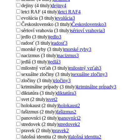
dejiny (4 tituly)
dejiny
4
letci RAF (4 tituly)
letci RAF
4
evolúcia (3 tituly)
evolúcia
3
Československo (3 tituly)
Československo
3
sérioví vrahovia (3 tituly)
sérioví vrahovia
3
jedlo (3 tituly)
jedlo
3
radosť (3 tituly)
radosť
3
morské ryby (3 tituly)
morské ryby
3
nacizmus (3 tituly)
nacizmus
3
jedlá (3 tituly)
jedlá
3
milostný vzťah (3 tituly)
milostný vzťah
3
sexuálne zločiny (3 tituly)
sexuálne zločiny
3
zločiny (3 tituly)
zločiny
3
kriminálne prípady (3 tituly)
kriminálne prípady
3
diktatúra (3 tituly)
diktatúra
3
svet (2 tituly)
svet
2
holokaust (2 tituly)
holokaust
2
fašizmus (2 tituly)
fašizmus
2
panovníci (2 tituly)
panovníci
2
stredovek (2 tituly)
stredovek
2
pravek (2 tituly)
pravek
2
falošná identita (2 tituly)
falošná identita
2