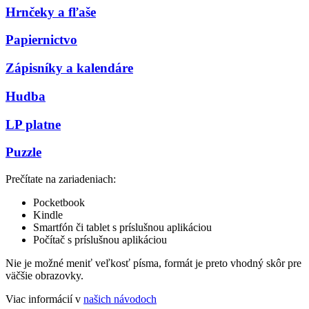
Hrnčeky a fľaše
Papiernictvo
Zápisníky a kalendáre
Hudba
LP platne
Puzzle
Prečítate na zariadeniach:
Pocketbook
Kindle
Smartfón či tablet s príslušnou aplikáciou
Počítač s príslušnou aplikáciou
Nie je možné meniť veľkosť písma, formát je preto vhodný skôr pre
väčšie obrazovky.
Viac informácií v
našich návodoch