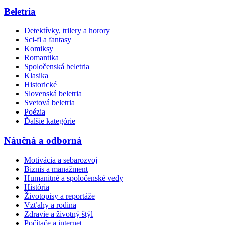
Beletria
Detektívky, trilery a horory
Sci-fi a fantasy
Komiksy
Romantika
Spoločenská beletria
Klasika
Historické
Slovenská beletria
Svetová beletria
Poézia
Ďalšie kategórie
Náučná a odborná
Motivácia a sebarozvoj
Biznis a manažment
Humanitné a spoločenské vedy
História
Životopisy a reportáže
Vzťahy a rodina
Zdravie a životný štýl
Počítače a internet