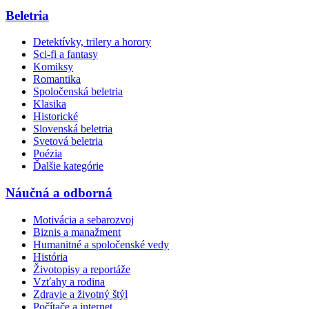
Beletria
Detektívky, trilery a horory
Sci-fi a fantasy
Komiksy
Romantika
Spoločenská beletria
Klasika
Historické
Slovenská beletria
Svetová beletria
Poézia
Ďalšie kategórie
Náučná a odborná
Motivácia a sebarozvoj
Biznis a manažment
Humanitné a spoločenské vedy
História
Životopisy a reportáže
Vzťahy a rodina
Zdravie a životný štýl
Počítače a internet