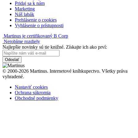
Pridaj sa k nám
Marketing
Náš labák
Prehlásenie o cookies
Vyhlásenie o prístupnosti
Martinus je certifikovaný B Corp
Nerobíme rozdiely
Najlepšie novinky sú tie knižné. Získajte ich ako prví:
Odoslať
© 2000-2026 Martinus. Internetové kníhkupectvo. Všetky práva
vyhradené.
Nastaviť cookies
Ochrana súkromia
Obchodné podmienky