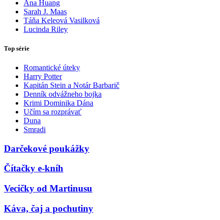
Ana Huang
Sarah J. Maas
Táňa Keleová Vasilková
Lucinda Riley
Top série
Romantické úteky
Harry Potter
Kapitán Stein a Notár Barbarič
Denník odvážneho bojka
Krimi Dominika Dána
Učím sa rozprávať
Duna
Smradi
Darčekové poukážky
Čítačky e-kníh
Vecičky od Martinusu
Káva, čaj a pochutiny