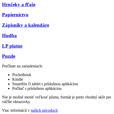
Hrnčeky a fľaše
Papiernictvo
Zápisníky a kalendáre
Hudba
LP platne
Puzzle
Prečítate na zariadeniach:
Pocketbook
Kindle
Smartfón či tablet s príslušnou aplikáciou
Počítač s príslušnou aplikáciou
Nie je možné meniť veľkosť písma, formát je preto vhodný skôr pre
väčšie obrazovky.
Viac informácií v
našich návodoch