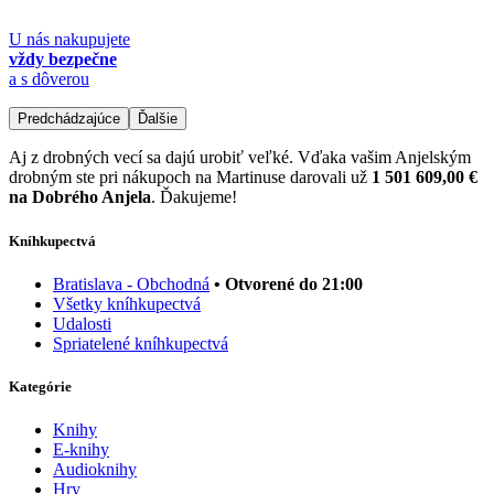
U nás nakupujete
vždy bezpečne
a s dôverou
Predchádzajúce
Ďalšie
Aj z drobných vecí sa dajú urobiť veľké. Vďaka vašim Anjelským
drobným ste pri nákupoch na Martinuse darovali už
1 501 609,00 €
na Dobrého Anjela
. Ďakujeme!
Kníhkupectvá
Bratislava - Obchodná
• Otvorené do 21:00
Všetky kníhkupectvá
Udalosti
Spriatelené kníhkupectvá
Kategórie
Knihy
E-knihy
Audioknihy
Hry