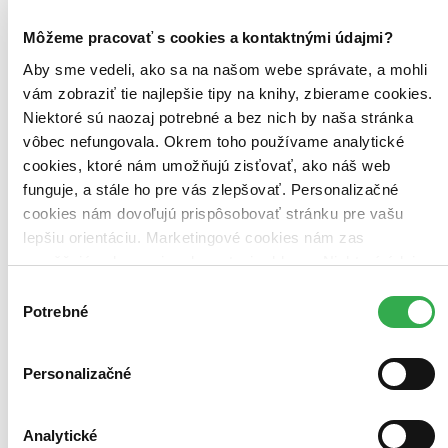
Môžeme pracovať s cookies a kontaktnými údajmi?
Aby sme vedeli, ako sa na našom webe správate, a mohli
vám zobraziť tie najlepšie tipy na knihy, zbierame cookies.
Niektoré sú naozaj potrebné a bez nich by naša stránka
vôbec nefungovala. Okrem toho používame analytické
cookies, ktoré nám umožňujú zisťovať, ako náš web
funguje, a stále ho pre vás zlepšovať. Personalizačné
cookies nám dovoľujú prispôsobovať stránku pre vašu
lepšiu orientáciu. Marketingové cookies nám zas
umožňujú zobrazenie relevantnej reklamy. Niektoré údaje
zdieľame aj s tretími stranami. Veľmi by nám pomohlo,
Výber
keby sme mohli používať všetky tieto cookies. Ďakujeme!
Potrebné
súhlasu
Personalizačné
The Disappearance of Stephanie Mailer
EN
Analytické
Joël Dicker