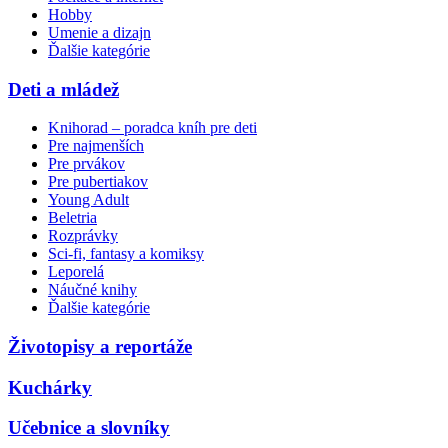
Hobby
Umenie a dizajn
Ďalšie kategórie
Deti a mládež
Knihorad – poradca kníh pre deti
Pre najmenších
Pre prvákov
Pre pubertiakov
Young Adult
Beletria
Rozprávky
Sci-fi, fantasy a komiksy
Leporelá
Náučné knihy
Ďalšie kategórie
Životopisy a reportáže
Kuchárky
Učebnice a slovníky