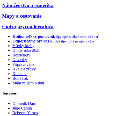
Náboženstvo a ezoterika
Mapy a cestovanie
Cudzojazyčná literatúra
Knihomoľský pomocník
Spýtajte sa Sherlocka, čo čítať
Odporúčame pre vás
Knižné tipy ušité na mieru vám
Všetky knihy
Knihy roka 2025
Bestsellery
Novinky
Pripravované
Akcie a zľavy
Kolekcie
BookTok
Mám záujem o titul
Top autori
Dominik Dán
Julie Caplin
Rebecca Yarros