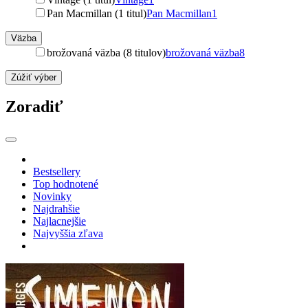
Pan Macmillan (1 titul)
Pan Macmillan
1
Väzba
brožovaná väzba (8 titulov)
brožovaná väzba
8
Zúžiť výber
Zoradiť
Bestsellery
Top hodnotené
Novinky
Najdrahšie
Najlacnejšie
Najvyššia zľava