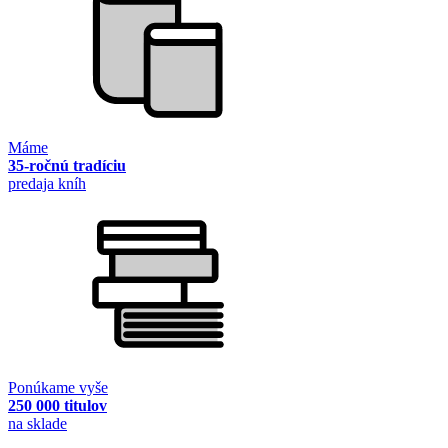
Máme
35-ročnú tradíciu
predaja kníh
Ponúkame vyše
250 000 titulov
na sklade