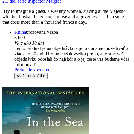
21. diel série
Inspector Maigret
'Try to imagine a guest, a wealthy woman, staying at the Majestic
with her husband, her son, a nurse and a governess . . . In a suite
that costs more than a thousand francs a day...
Kniha
brožovaná väzba
8,60 €
Viac ako 30 dní
Tento produkt je na objednávku a jeho dodanie môže trvať aj
viac ako 30 dní. Urobíme však všetko pre to, aby sme vašu
objednávku odoslali čo najskôr a o jej ceste vás budeme včas
informovať.
Pridať do zoznamu
Vložiť do košíka