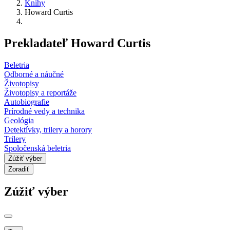
Knihy
Howard Curtis
Prekladateľ Howard Curtis
Beletria
Odborné a náučné
Životopisy
Životopisy a reportáže
Autobiografie
Prírodné vedy a technika
Geológia
Detektívky, trilery a horory
Trilery
Spoločenská beletria
Zúžiť výber
Zoradiť
Zúžiť výber