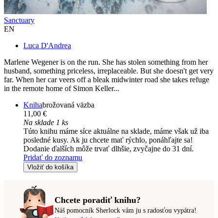
Sanctuary
EN
Luca D'Andrea
Marlene Wegener is on the run. She has stolen something from her
husband, something priceless, irreplaceable. But she doesn't get very
far. When her car veers off a bleak midwinter road she takes refuge
in the remote home of Simon Keller...
Kniha
brožovaná väzba
11,00 €
Na sklade 1 ks
Túto knihu máme síce aktuálne na sklade, máme však už iba
posledné kusy. Ak ju chcete mať rýchlo, ponáhľajte sa!
Dodanie ďalších môže trvať dlhšie, zvyčajne do 31 dní.
Pridať do zoznamu
Vložiť do košíka
Chcete poradiť knihu?
Náš pomocník Sherlock vám ju s radosťou vypátra!