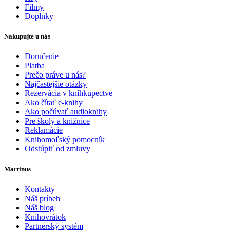
Filmy
Doplnky
Nakupujte u nás
Doručenie
Platba
Prečo práve u nás?
Najčastejšie otázky
Rezervácia v kníhkupectve
Ako čítať e-knihy
Ako počúvať audioknihy
Pre školy a knižnice
Reklamácie
Knihomoľský pomocník
Odstúpiť od zmluvy
Martinus
Kontakty
Náš príbeh
Náš blog
Knihovrátok
Partnerský systém