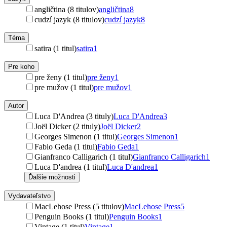
angličtina (8 titulov)
angličtina
8
cudzí jazyk (8 titulov)
cudzí jazyk
8
Téma
satira (1 titul)
satira
1
Pre koho
pre ženy (1 titul)
pre ženy
1
pre mužov (1 titul)
pre mužov
1
Autor
Luca D'Andrea (3 tituly)
Luca D'Andrea
3
Joël Dicker (2 tituly)
Joël Dicker
2
Georges Simenon (1 titul)
Georges Simenon
1
Fabio Geda (1 titul)
Fabio Geda
1
Gianfranco Calligarich (1 titul)
Gianfranco Calligarich
1
Luca D'andrea (1 titul)
Luca D'andrea
1
Ďalšie možnosti
Vydavateľstvo
MacLehose Press (5 titulov)
MacLehose Press
5
Penguin Books (1 titul)
Penguin Books
1
Vintage (1 titul)
Vintage
1