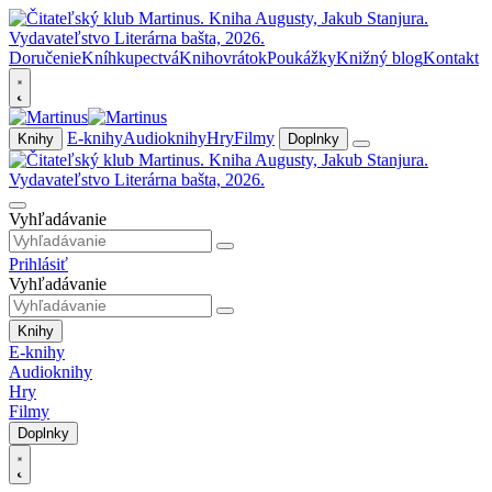
Doručenie
Kníhkupectvá
Knihovrátok
Poukážky
Knižný blog
Kontakt
E-knihy
Audioknihy
Hry
Filmy
Knihy
Doplnky
Vyhľadávanie
Prihlásiť
Vyhľadávanie
Knihy
E-knihy
Audioknihy
Hry
Filmy
Doplnky