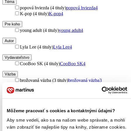
Téma
popová hviezda (4 tituly)
popová hviezda
4
K-pop (4 tituly)
K-pop
4
Pre koho
young adult (4 tituly)
young adult
4
Autor
Lyla Lee (4 tituly)
Lyla Lee
4
Vydavateľstvo
CooBoo SK (4 tituly)
CooBoo SK
4
Väzba
brožovaná väzba (3 tituly)
brožovaná väzba
3
Formát
E-kniha: PDF (1 titul)
E-kniha: PDF
1
E-kniha: EPUB (1 titul)
E-kniha: EPUB
1
E-kniha: MOBI (1 titul)
E-kniha: MOBI
1
Môžeme pracovať s cookies a kontaktnými údajmi?
Zúžiť výber
Aby sme vedeli, ako sa na našom webe správate, a mohli
vám zobraziť tie najlepšie tipy na knihy, zbierame cookies.