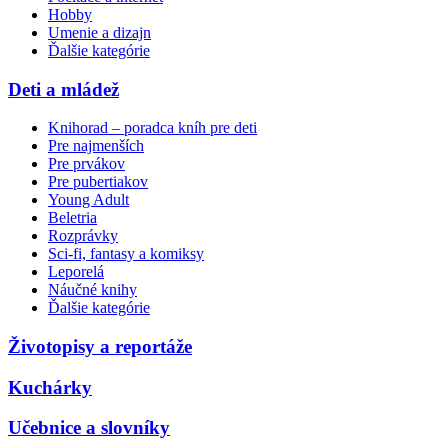
Hobby
Umenie a dizajn
Ďalšie kategórie
Deti a mládež
Knihorad – poradca kníh pre deti
Pre najmenších
Pre prvákov
Pre pubertiakov
Young Adult
Beletria
Rozprávky
Sci-fi, fantasy a komiksy
Leporelá
Náučné knihy
Ďalšie kategórie
Životopisy a reportáže
Kuchárky
Učebnice a slovníky