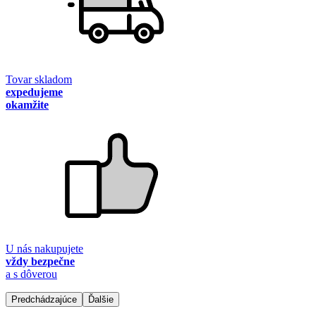
Tovar skladom
expedujeme
okamžite
U nás nakupujete
vždy bezpečne
a s dôverou
Predchádzajúce
Ďalšie