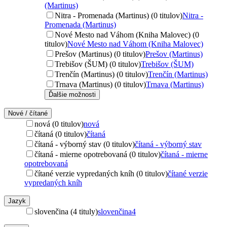
(Martinus)
Nitra - Promenada (Martinus) (0 titulov)
Nitra -
Promenada (Martinus)
Nové Mesto nad Váhom (Kniha Malovec) (0
titulov)
Nové Mesto nad Váhom (Kniha Malovec)
Prešov (Martinus) (0 titulov)
Prešov (Martinus)
Trebišov (ŠUM) (0 titulov)
Trebišov (ŠUM)
Trenčín (Martinus) (0 titulov)
Trenčín (Martinus)
Trnava (Martinus) (0 titulov)
Trnava (Martinus)
Ďalšie možnosti
Nové / čítané
nová (0 titulov)
nová
čítaná (0 titulov)
čítaná
čítaná - výborný stav (0 titulov)
čítaná - výborný stav
čítaná - mierne opotrebovaná (0 titulov)
čítaná - mierne
opotrebovaná
čítané verzie vypredaných kníh (0 titulov)
čítané verzie
vypredaných kníh
Jazyk
slovenčina (4 tituly)
slovenčina
4