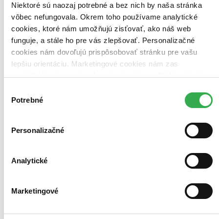
Zoradiť
Niektoré sú naozaj potrebné a bez nich by naša stránka
vôbec nefungovala. Okrem toho používame analytické
cookies, ktoré nám umožňujú zisťovať, ako náš web
funguje, a stále ho pre vás zlepšovať. Personalizačné
Bestsellery
cookies nám dovoľujú prispôsobovať stránku pre vašu
Top hodnotené
lepšiu orientáciu. Marketingové cookies nám zas
Novinky
Najdrahšie
umožňujú zobrazenie relevantnej reklamy. Niektoré údaje
Najlacnejšie
zdieľame aj s tretími stranami. Veľmi by nám pomohlo,
Výber
Najvyššia zľava
keby sme mohli používať všetky tieto cookies. Ďakujeme!
Potrebné
súhlasu
Personalizačné
Analytické
Marketingové