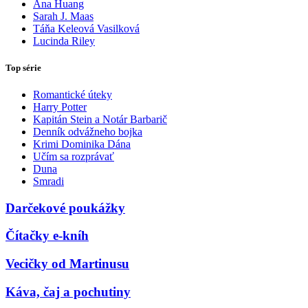
Ana Huang
Sarah J. Maas
Táňa Keleová Vasilková
Lucinda Riley
Top série
Romantické úteky
Harry Potter
Kapitán Stein a Notár Barbarič
Denník odvážneho bojka
Krimi Dominika Dána
Učím sa rozprávať
Duna
Smradi
Darčekové poukážky
Čítačky e-kníh
Vecičky od Martinusu
Káva, čaj a pochutiny