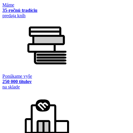
Máme
35-ročnú tradíciu
predaja kníh
Ponúkame vyše
250 000 titulov
na sklade