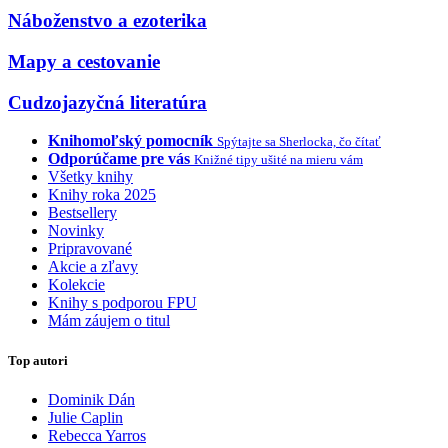
Náboženstvo a ezoterika
Mapy a cestovanie
Cudzojazyčná literatúra
Knihomoľský pomocník
Spýtajte sa Sherlocka, čo čítať
Odporúčame pre vás
Knižné tipy ušité na mieru vám
Všetky knihy
Knihy roka 2025
Bestsellery
Novinky
Pripravované
Akcie a zľavy
Kolekcie
Knihy s podporou FPU
Mám záujem o titul
Top autori
Dominik Dán
Julie Caplin
Rebecca Yarros