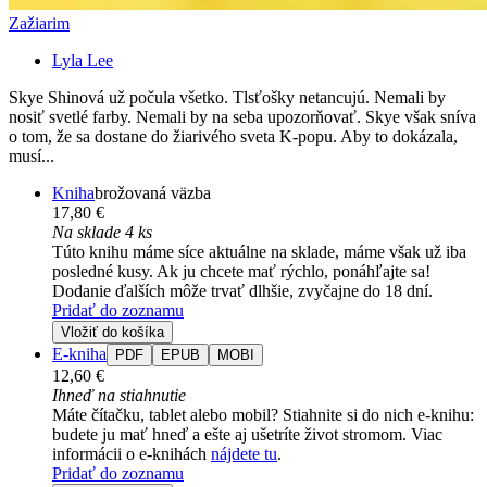
Zažiarim
Lyla Lee
Skye Shinová už počula všetko. Tlsťošky netancujú. Nemali by
nosiť svetlé farby. Nemali by na seba upozorňovať. Skye však sníva
o tom, že sa dostane do žiarivého sveta K-popu. Aby to dokázala,
musí...
Kniha
brožovaná väzba
17,80 €
Na sklade 4 ks
Túto knihu máme síce aktuálne na sklade, máme však už iba
posledné kusy. Ak ju chcete mať rýchlo, ponáhľajte sa!
Dodanie ďalších môže trvať dlhšie, zvyčajne do 18 dní.
Pridať do zoznamu
Vložiť do košíka
E-kniha
PDF
EPUB
MOBI
12,60 €
Ihneď na stiahnutie
Máte čítačku, tablet alebo mobil? Stiahnite si do nich e-knihu:
budete ju mať hneď a ešte aj ušetríte život stromom. Viac
informácii o e-knihách
nájdete tu
.
Pridať do zoznamu