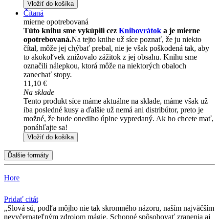
Vložiť do košíka
Čítaná
mierne opotrebovaná
Túto knihu sme vykúpili cez
Knihovrátok
a je mierne
opotrebovaná.
Na tejto knihe už síce poznať, že ju niekto
čítal, môže jej chýbať prebal, nie je však poškodená tak, aby
to akokoľvek znižovalo zážitok z jej obsahu. Knihu sme
označili nálepkou, ktorá môže na niektorých obaloch
zanechať stopy.
11,10 €
Na sklade
Tento produkt síce máme aktuálne na sklade, máme však už
iba posledné kusy a ďalšie už nemá ani distribútor, preto je
možné, že bude onedlho úplne vypredaný. Ak ho chcete mať,
ponáhľajte sa!
Vložiť do košíka
Ďalšie formáty
Hore
Pridať citát
Slová sú, podľa môjho nie tak skromného názoru, naším najväčším
nevyčerpateľným zdrojom mágie. Schopné spôsobovať zranenia aj