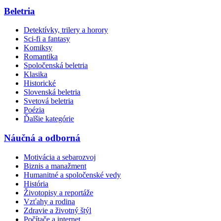
Beletria
Detektívky, trilery a horory
Sci-fi a fantasy
Komiksy
Romantika
Spoločenská beletria
Klasika
Historické
Slovenská beletria
Svetová beletria
Poézia
Ďalšie kategórie
Náučná a odborná
Motivácia a sebarozvoj
Biznis a manažment
Humanitné a spoločenské vedy
História
Životopisy a reportáže
Vzťahy a rodina
Zdravie a životný štýl
Počítače a internet