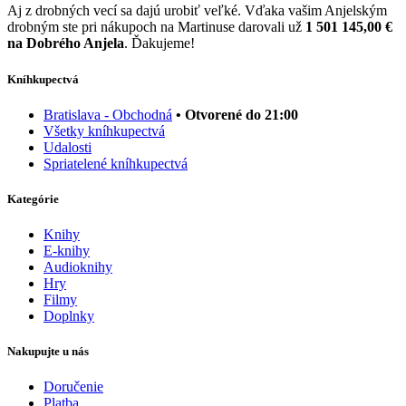
Aj z drobných vecí sa dajú urobiť veľké. Vďaka vašim Anjelským
drobným ste pri nákupoch na Martinuse darovali už
1 501 145,00 €
na Dobrého Anjela
. Ďakujeme!
Kníhkupectvá
Bratislava - Obchodná
• Otvorené do 21:00
Všetky kníhkupectvá
Udalosti
Spriatelené kníhkupectvá
Kategórie
Knihy
E-knihy
Audioknihy
Hry
Filmy
Doplnky
Nakupujte u nás
Doručenie
Platba