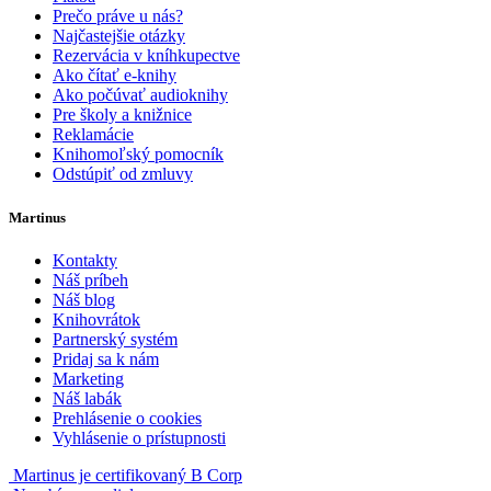
Prečo práve u nás?
Najčastejšie otázky
Rezervácia v kníhkupectve
Ako čítať e-knihy
Ako počúvať audioknihy
Pre školy a knižnice
Reklamácie
Knihomoľský pomocník
Odstúpiť od zmluvy
Martinus
Kontakty
Náš príbeh
Náš blog
Knihovrátok
Partnerský systém
Pridaj sa k nám
Marketing
Náš labák
Prehlásenie o cookies
Vyhlásenie o prístupnosti
Martinus je certifikovaný B Corp