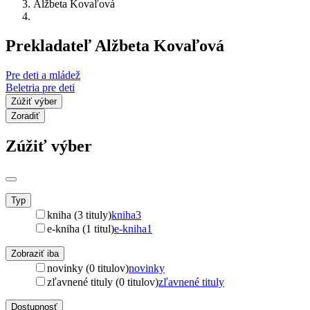
Alžbeta Kovaľová
Prekladateľ Alžbeta Kovaľová
Pre deti a mládež
Beletria pre deti
Zúžiť výber
Zoradiť
Zúžiť výber
Typ
kniha (3 tituly)
kniha
3
e-kniha (1 titul)
e-kniha
1
Zobraziť iba
novinky (0 titulov)
novinky
zľavnené tituly (0 titulov)
zľavnené tituly
Dostupnosť