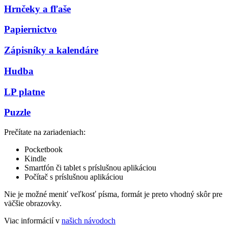
Hrnčeky a fľaše
Papiernictvo
Zápisníky a kalendáre
Hudba
LP platne
Puzzle
Prečítate na zariadeniach:
Pocketbook
Kindle
Smartfón či tablet s príslušnou aplikáciou
Počítač s príslušnou aplikáciou
Nie je možné meniť veľkosť písma, formát je preto vhodný skôr pre
väčšie obrazovky.
Viac informácií v
našich návodoch