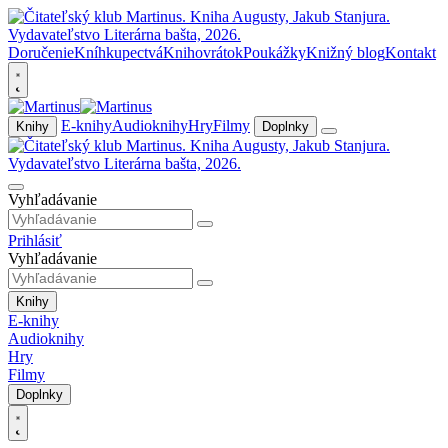
Doručenie
Kníhkupectvá
Knihovrátok
Poukážky
Knižný blog
Kontakt
E-knihy
Audioknihy
Hry
Filmy
Knihy
Doplnky
Vyhľadávanie
Prihlásiť
Vyhľadávanie
Knihy
E-knihy
Audioknihy
Hry
Filmy
Doplnky