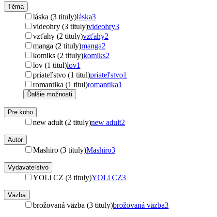
Téma
láska (3 tituly)
láska
3
videohry (3 tituly)
videohry
3
vzťahy (2 tituly)
vzťahy
2
manga (2 tituly)
manga
2
komiks (2 tituly)
komiks
2
lov (1 titul)
lov
1
priateľstvo (1 titul)
priateľstvo
1
romantika (1 titul)
romantika
1
Ďalšie možnosti
Pre koho
new adult (2 tituly)
new adult
2
Autor
Mashiro (3 tituly)
Mashiro
3
Vydavateľstvo
YOLi CZ (3 tituly)
YOLi CZ
3
Väzba
brožovaná väzba (3 tituly)
brožovaná väzba
3