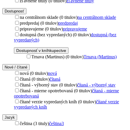
zľavnené tituly (0 titulov)
zľavnené tituly
Dostupnosť
na centrálnom sklade (0 titulov)
na centrálnom sklade
predpredaj (0 titulov)
predpredaj
pripravujeme (0 titulov)
pripravujeme
dostupná (bez vypredaných) (0 titulov)
dostupná (bez
vypredaných)
Dostupnosť v kníhkupectve
Trnava (Martinus) (0 titulov)
Trnava (Martinus)
Nové / čítané
nová (0 titulov)
nová
čítaná (0 titulov)
čítaná
čítaná - výborný stav (0 titulov)
čítaná - výborný stav
čítaná - mierne opotrebovaná (0 titulov)
čítaná - mierne
opotrebovaná
čítané verzie vypredaných kníh (0 titulov)
čítané verzie
vypredaných kníh
Jazyk
čeština (3 tituly)
čeština
3