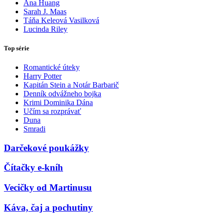
Ana Huang
Sarah J. Maas
Táňa Keleová Vasilková
Lucinda Riley
Top série
Romantické úteky
Harry Potter
Kapitán Stein a Notár Barbarič
Denník odvážneho bojka
Krimi Dominika Dána
Učím sa rozprávať
Duna
Smradi
Darčekové poukážky
Čítačky e-kníh
Vecičky od Martinusu
Káva, čaj a pochutiny