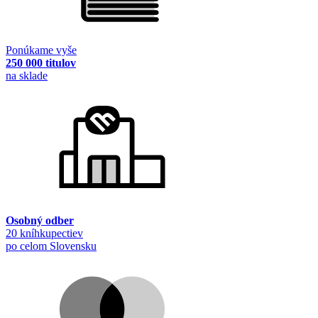
Ponúkame vyše
250 000 titulov
na sklade
Osobný odber
20 kníhkupectiev
po celom Slovensku