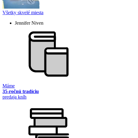
Všetky skvelé miesta
Jennifer Niven
Máme
35-ročnú tradíciu
predaja kníh