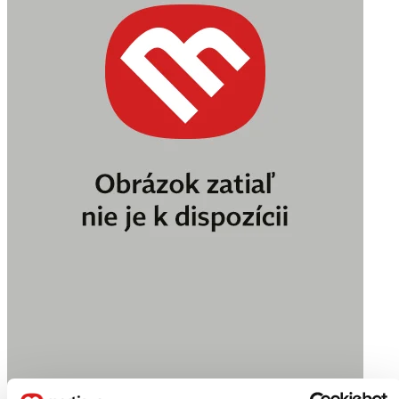
Zamilovala jsem se do Jamady na levelu 999, svazek 3