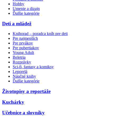
Hobby
Umenie a dizajn
Ďalšie kategórie
Deti a mládež
Knihorad – poradca kníh pre deti
Pre najmenších
Pre prvákov
Pre pubertiakov
Young Adult
Beletria
Rozprávky
Sci-fi, fantasy a komiksy
Leporelá
Náučné knihy
Ďalšie kategórie
Životopisy a reportáže
Kuchárky
Učebnice a slovníky