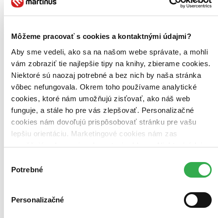
CZ
Mashiro
Môžeme pracovať s cookies a kontaktnými údajmi?
3. diel série
Zamilovala jsem se do Jamady na levelu 999
Aby sme vedeli, ako sa na našom webe správate, a mohli
Kniha
brožovaná väzba
vám zobraziť tie najlepšie tipy na knihy, zbierame cookies.
Pripravujeme,
Niektoré sú naozaj potrebné a bez nich by naša stránka
vychádza 1. 10. 2026
Vydavateľ, tlačiar a ďalší usilovní ľudia intenzívne pracujú na
vôbec nefungovala. Okrem toho používame analytické
tom, aby ste si už onedlho mohli prečítať túto knihu.
cookies, ktoré nám umožňujú zisťovať, ako náš web
Predbežne by mala vyjsť 1. 10. 2026.
funguje, a stále ho pre vás zlepšovať. Personalizačné
Pridať do zoznamu
cookies nám dovoľujú prispôsobovať stránku pre vašu
lepšiu orientáciu. Marketingové cookies nám zas
umožňujú zobrazenie relevantnej reklamy. Niektoré údaje
zdieľame aj s tretími stranami. Veľmi by nám pomohlo,
Výber
keby sme mohli používať všetky tieto cookies. Ďakujeme!
Potrebné
súhlasu
Personalizačné