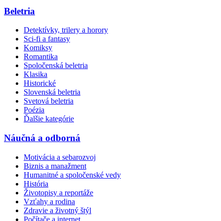
Beletria
Detektívky, trilery a horory
Sci-fi a fantasy
Komiksy
Romantika
Spoločenská beletria
Klasika
Historické
Slovenská beletria
Svetová beletria
Poézia
Ďalšie kategórie
Náučná a odborná
Motivácia a sebarozvoj
Biznis a manažment
Humanitné a spoločenské vedy
História
Životopisy a reportáže
Vzťahy a rodina
Zdravie a životný štýl
Počítače a internet