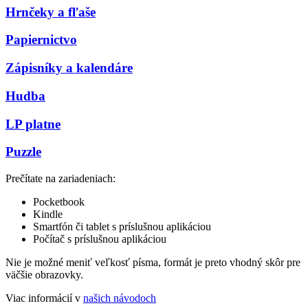
Hrnčeky a fľaše
Papiernictvo
Zápisníky a kalendáre
Hudba
LP platne
Puzzle
Prečítate na zariadeniach:
Pocketbook
Kindle
Smartfón či tablet s príslušnou aplikáciou
Počítač s príslušnou aplikáciou
Nie je možné meniť veľkosť písma, formát je preto vhodný skôr pre
väčšie obrazovky.
Viac informácií v
našich návodoch