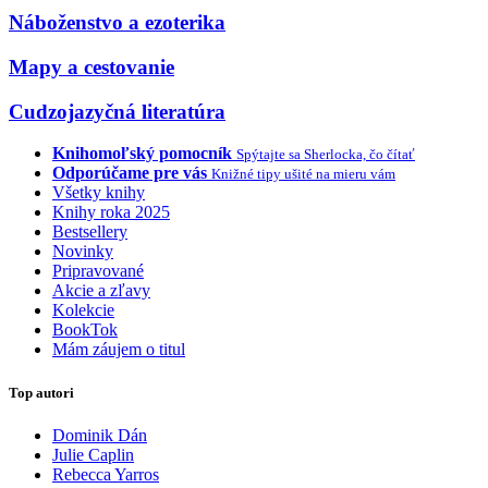
Náboženstvo a ezoterika
Mapy a cestovanie
Cudzojazyčná literatúra
Knihomoľský pomocník
Spýtajte sa Sherlocka, čo čítať
Odporúčame pre vás
Knižné tipy ušité na mieru vám
Všetky knihy
Knihy roka 2025
Bestsellery
Novinky
Pripravované
Akcie a zľavy
Kolekcie
BookTok
Mám záujem o titul
Top autori
Dominik Dán
Julie Caplin
Rebecca Yarros