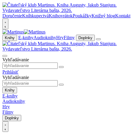
Doručenie
Kníhkupectvá
Knihovrátok
Poukážky
Knižný blog
Kontakt
E-knihy
Audioknihy
Hry
Filmy
Knihy
Doplnky
Vyhľadávanie
Prihlásiť
Vyhľadávanie
Knihy
E-knihy
Audioknihy
Hry
Filmy
Doplnky