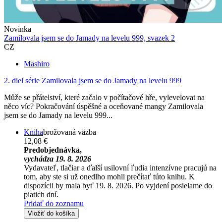
Novinka
Zamilovala jsem se do Jamady na levelu 999, svazek 2
CZ
Mashiro
2. diel série
Zamilovala jsem se do Jamady na levelu 999
Může se přátelství, které začalo v počítačové hře, vylevelovat na
něco víc? Pokračování úspěšné a oceňované mangy Zamilovala
jsem se do Jamady na levelu 999...
Kniha
brožovaná väzba
12,08 €
Predobjednávka,
vychádza 19. 8. 2026
Vydavateľ, tlačiar a ďalší usilovní ľudia intenzívne pracujú na
tom, aby ste si už onedlho mohli prečítať túto knihu. K
dispozícii by mala byť 19. 8. 2026. Po vyjdení posielame do
piatich dní.
Pridať do zoznamu
Vložiť do košíka