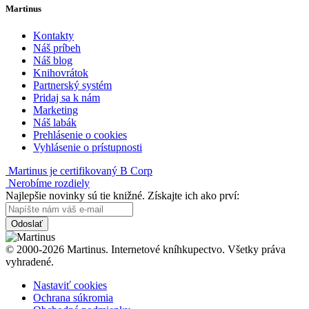
Martinus
Kontakty
Náš príbeh
Náš blog
Knihovrátok
Partnerský systém
Pridaj sa k nám
Marketing
Náš labák
Prehlásenie o cookies
Vyhlásenie o prístupnosti
Martinus je certifikovaný B Corp
Nerobíme rozdiely
Najlepšie novinky sú tie knižné. Získajte ich ako prví:
Odoslať
© 2000-2026 Martinus. Internetové kníhkupectvo. Všetky práva
vyhradené.
Nastaviť cookies
Ochrana súkromia