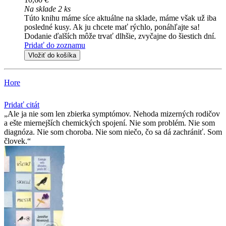
Na sklade 2 ks
Túto knihu máme síce aktuálne na sklade, máme však už iba
posledné kusy. Ak ju chcete mať rýchlo, ponáhľajte sa!
Dodanie ďalších môže trvať dlhšie, zvyčajne do šiestich dní.
Pridať do zoznamu
Vložiť do košíka
Hore
Pridať citát
Ale ja nie som len zbierka symptómov. Nehoda mizerných rodičov
a ešte miernejších chemických spojení. Nie som problém. Nie som
diagnóza. Nie som choroba. Nie som niečo, čo sa dá zachrániť. Som
človek.