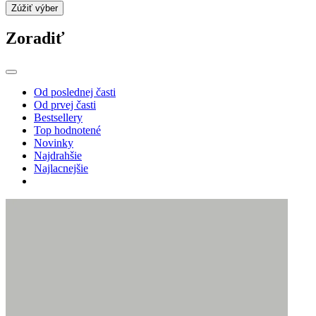
Zúžiť výber
Zoradiť
Od poslednej časti
Od prvej časti
Bestsellery
Top hodnotené
Novinky
Najdrahšie
Najlacnejšie