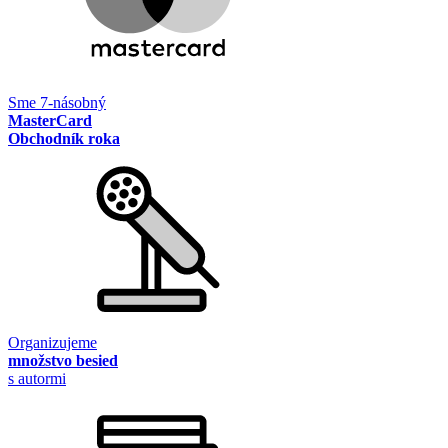
Sme 7-násobný
MasterCard
Obchodník roka
Organizujeme
množstvo besied
s autormi