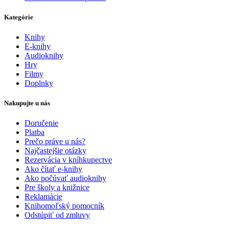
Kategórie
Knihy
E-knihy
Audioknihy
Hry
Filmy
Doplnky
Nakupujte u nás
Doručenie
Platba
Prečo práve u nás?
Najčastejšie otázky
Rezervácia v kníhkupectve
Ako čítať e-knihy
Ako počúvať audioknihy
Pre školy a knižnice
Reklamácie
Knihomoľský pomocník
Odstúpiť od zmluvy