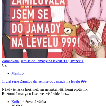
Zamilovala jsem se do Jamady na levelu 999, svazek 1
CZ
Mashiro
1. diel série
Zamilovala jsem se do Jamady na levelu 999
Někdy je láska horší než ten nejzákeřnější herní protivník.
Roztomilá manga o lásce ve světě videoher...
Kniha
brožovaná väzba
10,60 €