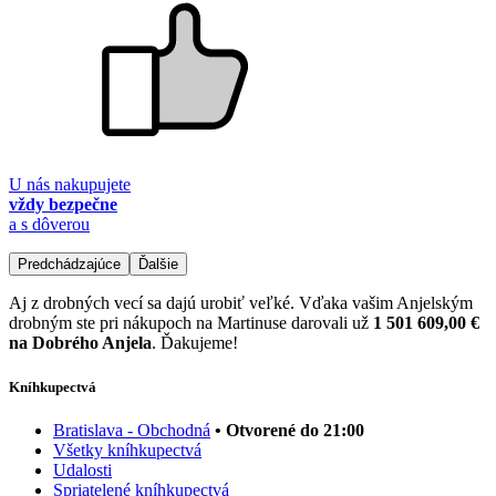
U nás nakupujete
vždy bezpečne
a s dôverou
Predchádzajúce
Ďalšie
Aj z drobných vecí sa dajú urobiť veľké. Vďaka vašim Anjelským
drobným ste pri nákupoch na Martinuse darovali už
1 501 609,00 €
na Dobrého Anjela
. Ďakujeme!
Kníhkupectvá
Bratislava - Obchodná
• Otvorené do 21:00
Všetky kníhkupectvá
Udalosti
Spriatelené kníhkupectvá