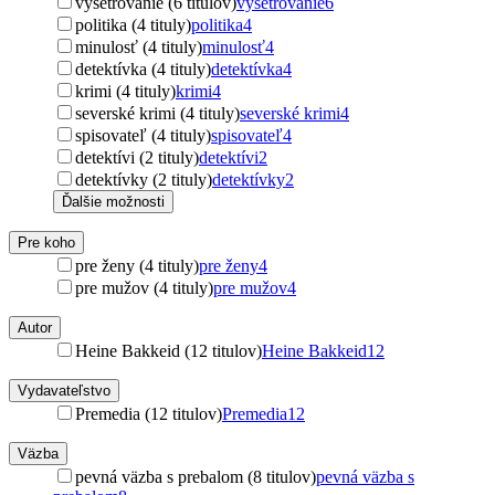
vyšetrovanie (6 titulov)
vyšetrovanie
6
politika (4 tituly)
politika
4
minulosť (4 tituly)
minulosť
4
detektívka (4 tituly)
detektívka
4
krimi (4 tituly)
krimi
4
severské krimi (4 tituly)
severské krimi
4
spisovateľ (4 tituly)
spisovateľ
4
detektívi (2 tituly)
detektívi
2
detektívky (2 tituly)
detektívky
2
Ďalšie možnosti
Pre koho
pre ženy (4 tituly)
pre ženy
4
pre mužov (4 tituly)
pre mužov
4
Autor
Heine Bakkeid (12 titulov)
Heine Bakkeid
12
Vydavateľstvo
Premedia (12 titulov)
Premedia
12
Väzba
pevná väzba s prebalom (8 titulov)
pevná väzba s