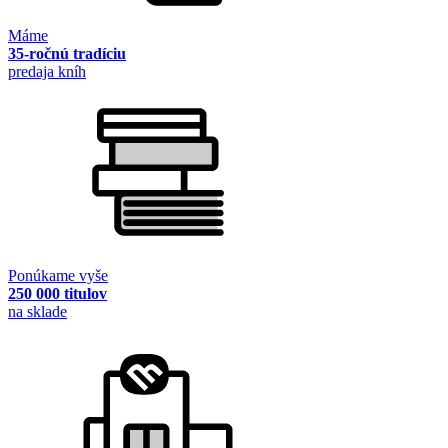
Máme
35-ročnú tradíciu
predaja kníh
Ponúkame vyše
250 000 titulov
na sklade