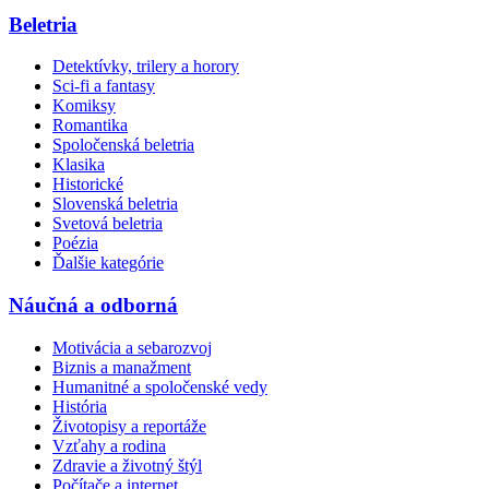
Beletria
Detektívky, trilery a horory
Sci-fi a fantasy
Komiksy
Romantika
Spoločenská beletria
Klasika
Historické
Slovenská beletria
Svetová beletria
Poézia
Ďalšie kategórie
Náučná a odborná
Motivácia a sebarozvoj
Biznis a manažment
Humanitné a spoločenské vedy
História
Životopisy a reportáže
Vzťahy a rodina
Zdravie a životný štýl
Počítače a internet