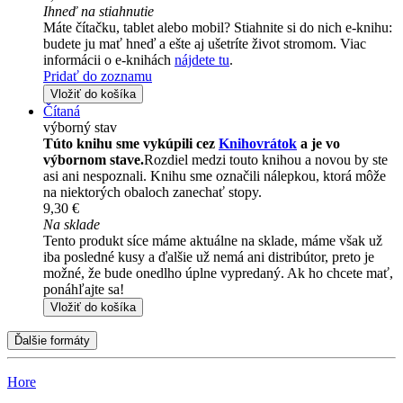
Ihneď na stiahnutie
Máte čítačku, tablet alebo mobil? Stiahnite si do nich e-knihu:
budete ju mať hneď a ešte aj ušetríte život stromom. Viac
informácii o e-knihách
nájdete tu
.
Pridať do zoznamu
Vložiť do košíka
Čítaná
výborný stav
Túto knihu sme vykúpili cez
Knihovrátok
a je vo
výbornom stave.
Rozdiel medzi touto knihou a novou by ste
asi ani nespoznali. Knihu sme označili nálepkou, ktorá môže
na niektorých obaloch zanechať stopy.
9,30 €
Na sklade
Tento produkt síce máme aktuálne na sklade, máme však už
iba posledné kusy a ďalšie už nemá ani distribútor, preto je
možné, že bude onedlho úplne vypredaný. Ak ho chcete mať,
ponáhľajte sa!
Vložiť do košíka
Ďalšie formáty
Hore