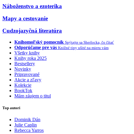
Náboženstvo a ezoterika
Mapy a cestovanie
Cudzojazyčná literatúra
Knihomoľský pomocník
Spýtajte sa Sherlocka, čo čítať
Odporúčame pre vás
Knižné tipy ušité na mieru vám
Všetky knihy
Knihy roka 2025
Bestsellery
Novinky
Pripravované
Akcie a zľavy
Kolekcie
BookTok
Mám záujem o titul
Top autori
Dominik Dán
Julie Caplin
Rebecca Yarros