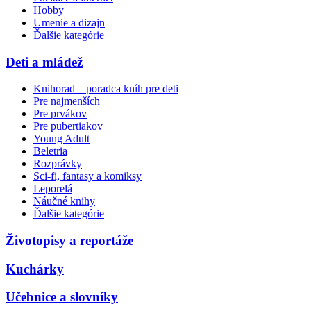
Hobby
Umenie a dizajn
Ďalšie kategórie
Deti a mládež
Knihorad – poradca kníh pre deti
Pre najmenších
Pre prvákov
Pre pubertiakov
Young Adult
Beletria
Rozprávky
Sci-fi, fantasy a komiksy
Leporelá
Náučné knihy
Ďalšie kategórie
Životopisy a reportáže
Kuchárky
Učebnice a slovníky