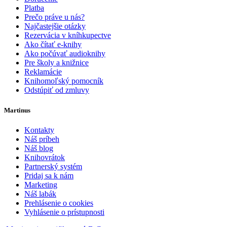
Platba
Prečo práve u nás?
Najčastejšie otázky
Rezervácia v kníhkupectve
Ako čítať e-knihy
Ako počúvať audioknihy
Pre školy a knižnice
Reklamácie
Knihomoľský pomocník
Odstúpiť od zmluvy
Martinus
Kontakty
Náš príbeh
Náš blog
Knihovrátok
Partnerský systém
Pridaj sa k nám
Marketing
Náš labák
Prehlásenie o cookies
Vyhlásenie o prístupnosti