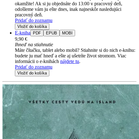
okamžite! Ak si ju objednáte do 13:00 v pracovný deň,
odošleme vám ju ešte dnes, inak najneskôr nasledujúci
pracovný deň.
Pridať do zoznamu
Vložiť do košíka
E-kniha
PDF
EPUB
MOBI
9,90 €
Ihneď na stiahnutie
Máte čítačku, tablet alebo mobil? Stiahnite si do nich e-knihu:
budete ju mať hneď a ešte aj ušetríte život stromom. Viac
informácii o e-knihách
nájdete tu
.
Pridať do zoznamu
Vložiť do košíka