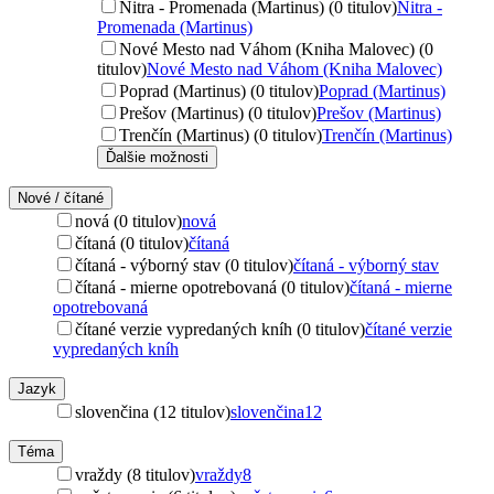
Nitra - Promenada (Martinus) (0 titulov)
Nitra -
Promenada (Martinus)
Nové Mesto nad Váhom (Kniha Malovec) (0
titulov)
Nové Mesto nad Váhom (Kniha Malovec)
Poprad (Martinus) (0 titulov)
Poprad (Martinus)
Prešov (Martinus) (0 titulov)
Prešov (Martinus)
Trenčín (Martinus) (0 titulov)
Trenčín (Martinus)
Ďalšie možnosti
Nové / čítané
nová (0 titulov)
nová
čítaná (0 titulov)
čítaná
čítaná - výborný stav (0 titulov)
čítaná - výborný stav
čítaná - mierne opotrebovaná (0 titulov)
čítaná - mierne
opotrebovaná
čítané verzie vypredaných kníh (0 titulov)
čítané verzie
vypredaných kníh
Jazyk
slovenčina (12 titulov)
slovenčina
12
Téma
vraždy (8 titulov)
vraždy
8