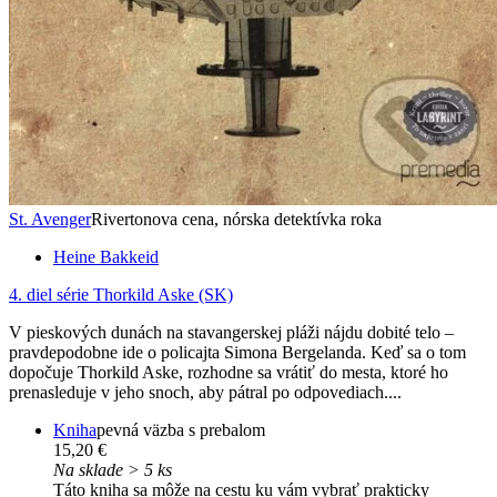
St. Avenger
Rivertonova cena, nórska detektívka roka
Heine Bakkeid
4. diel série
Thorkild Aske (SK)
V pieskových dunách na stavangerskej pláži nájdu dobité telo –
pravdepodobne ide o policajta Simona Bergelanda. Keď sa o tom
dopočuje Thorkild Aske, rozhodne sa vrátiť do mesta, ktoré ho
prenasleduje v jeho snoch, aby pátral po odpovediach....
Kniha
pevná väzba s prebalom
15,20 €
Na sklade > 5 ks
Táto kniha sa môže na cestu ku vám vybrať prakticky