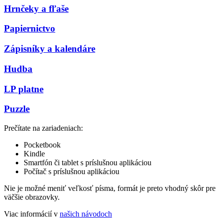
Hrnčeky a fľaše
Papiernictvo
Zápisníky a kalendáre
Hudba
LP platne
Puzzle
Prečítate na zariadeniach:
Pocketbook
Kindle
Smartfón či tablet s príslušnou aplikáciou
Počítač s príslušnou aplikáciou
Nie je možné meniť veľkosť písma, formát je preto vhodný skôr pre
väčšie obrazovky.
Viac informácií v
našich návodoch