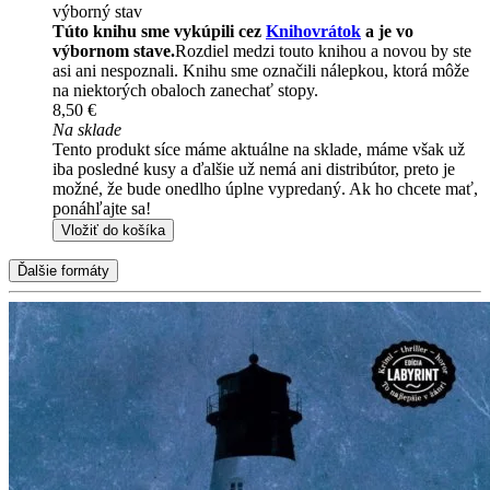
výborný stav
Túto knihu sme vykúpili cez
Knihovrátok
a je vo
výbornom stave.
Rozdiel medzi touto knihou a novou by ste
asi ani nespoznali. Knihu sme označili nálepkou, ktorá môže
na niektorých obaloch zanechať stopy.
8,50 €
Na sklade
Tento produkt síce máme aktuálne na sklade, máme však už
iba posledné kusy a ďalšie už nemá ani distribútor, preto je
možné, že bude onedlho úplne vypredaný. Ak ho chcete mať,
ponáhľajte sa!
Vložiť do košíka
Ďalšie formáty