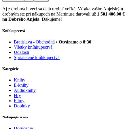
Aj z drobných vecí sa dajú urobiť veľké. Vďaka vašim Anjelským
drobným ste pri nákupoch na Martinuse darovali už
1 501 406,00 €
na Dobrého Anjela
. Ďakujeme!
Kníhkupectvá
Bratislava - Obchodná
• Otvárame o 8:30
Všetky kníhkupectvá
Udalosti
Spriatelené kníhkupectvá
Kategórie
Knihy
E-knihy
Audioknihy
Hry
Filmy
Doplnky
Nakupujte u nás
Doručenie