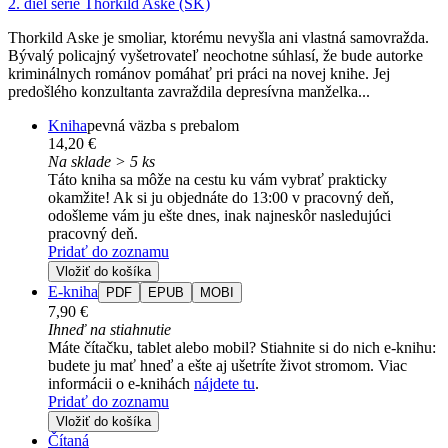
2. diel série
Thorkild Aske (SK)
Thorkild Aske je smoliar, ktorému nevyšla ani vlastná samovražda.
Bývalý policajný vyšetrovateľ neochotne súhlasí, že bude autorke
kriminálnych románov pomáhať pri práci na novej knihe. Jej
predošlého konzultanta zavraždila depresívna manželka...
Kniha
pevná väzba s prebalom
14,20 €
Na sklade > 5 ks
Táto kniha sa môže na cestu ku vám vybrať prakticky
okamžite! Ak si ju objednáte do 13:00 v pracovný deň,
odošleme vám ju ešte dnes, inak najneskôr nasledujúci
pracovný deň.
Pridať do zoznamu
Vložiť do košíka
E-kniha
PDF
EPUB
MOBI
7,90 €
Ihneď na stiahnutie
Máte čítačku, tablet alebo mobil? Stiahnite si do nich e-knihu:
budete ju mať hneď a ešte aj ušetríte život stromom. Viac
informácii o e-knihách
nájdete tu
.
Pridať do zoznamu
Vložiť do košíka
Čítaná