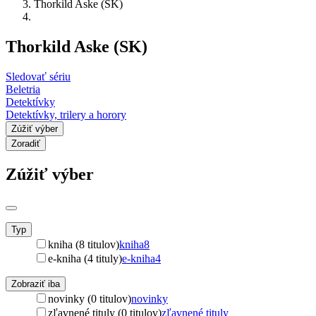
Thorkild Aske (SK)
Thorkild Aske (SK)
Sledovať sériu
Beletria
Detektívky
Detektívky, trilery a horory
Zúžiť výber
Zoradiť
Zúžiť výber
Typ
kniha (8 titulov)
kniha
8
e-kniha (4 tituly)
e-kniha
4
Zobraziť iba
novinky (0 titulov)
novinky
zľavnené tituly (0 titulov)
zľavnené tituly