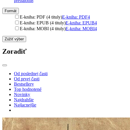
prebalom
8
Formát
E-kniha: PDF (4 tituly)
E-kniha: PDF
4
E-kniha: EPUB (4 tituly)
E-kniha: EPUB
4
E-kniha: MOBI (4 tituly)
E-kniha: MOBI
4
Zúžiť výber
Zoradiť
Od poslednej časti
Od prvej časti
Bestsellery
Top hodnotené
Novinky
Najdrahšie
Najlacnejšie