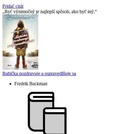
Pridať citát
Byť výnimočný je najlepší spôsob, ako byť iný.
Babička pozdravuje a ospravedlňuje sa
Fredrik Backman