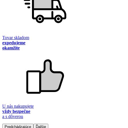
Tovar skladom
expedujeme
okamžite
U nás nakupujete
vždy bezpečne
a s dôverou
Predchádzajúce
Ďalšie