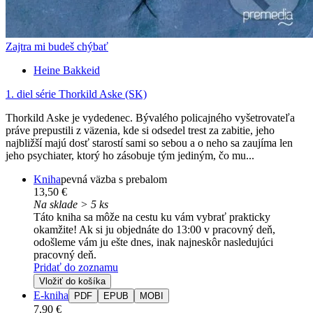
Zajtra mi budeš chýbať
Heine Bakkeid
1. diel série
Thorkild Aske (SK)
Thorkild Aske je vydedenec. Bývalého policajného vyšetrovateľa
práve prepustili z väzenia, kde si odsedel trest za zabitie, jeho
najbližší majú dosť starostí sami so sebou a o neho sa zaujíma len
jeho psychiater, ktorý ho zásobuje tým jediným, čo mu...
Kniha
pevná väzba s prebalom
13,50 €
Na sklade > 5 ks
Táto kniha sa môže na cestu ku vám vybrať prakticky
okamžite! Ak si ju objednáte do 13:00 v pracovný deň,
odošleme vám ju ešte dnes, inak najneskôr nasledujúci
pracovný deň.
Pridať do zoznamu
Vložiť do košíka
E-kniha
PDF
EPUB
MOBI
7,90 €