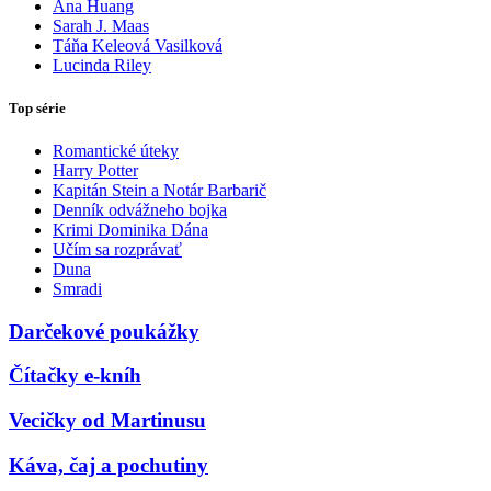
Ana Huang
Sarah J. Maas
Táňa Keleová Vasilková
Lucinda Riley
Top série
Romantické úteky
Harry Potter
Kapitán Stein a Notár Barbarič
Denník odvážneho bojka
Krimi Dominika Dána
Učím sa rozprávať
Duna
Smradi
Darčekové poukážky
Čítačky e-kníh
Vecičky od Martinusu
Káva, čaj a pochutiny