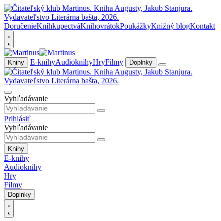
Doručenie
Kníhkupectvá
Knihovrátok
Poukážky
Knižný blog
Kontakt
E-knihy
Audioknihy
Hry
Filmy
Knihy
Doplnky
Vyhľadávanie
Prihlásiť
Vyhľadávanie
Knihy
E-knihy
Audioknihy
Hry
Filmy
Doplnky