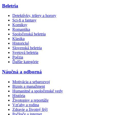
Beletria
Detektívky, trilery a horory
Sci-fi a fantasy
Komiksy
Romantika
Spoločenská beletria
Klasika
Historické
Slovenská beletria
Svetová beletria
Poézia
Ďalšie kategórie
Náučná a odborná
Motivácia a sebarozvoj
Biznis a manažment
Humanitné a spoločenské vedy
História
Životopisy a reportáže
Vzťahy a rodina
Zdravie a životný štýl
Počítače a internet