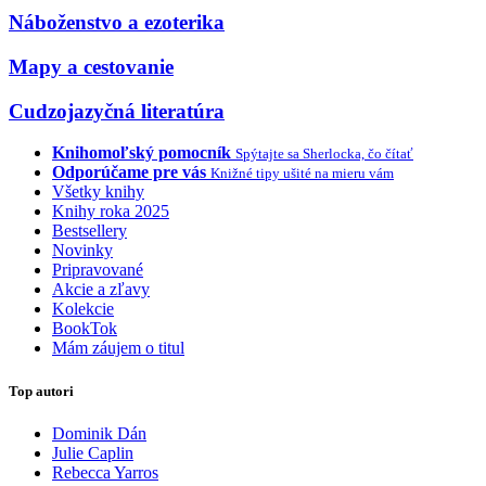
Náboženstvo a ezoterika
Mapy a cestovanie
Cudzojazyčná literatúra
Knihomoľský pomocník
Spýtajte sa Sherlocka, čo čítať
Odporúčame pre vás
Knižné tipy ušité na mieru vám
Všetky knihy
Knihy roka 2025
Bestsellery
Novinky
Pripravované
Akcie a zľavy
Kolekcie
BookTok
Mám záujem o titul
Top autori
Dominik Dán
Julie Caplin
Rebecca Yarros