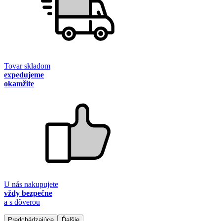
Tovar skladom
expedujeme
okamžite
U nás nakupujete
vždy bezpečne
a s dôverou
Predchádzajúce
Ďalšie