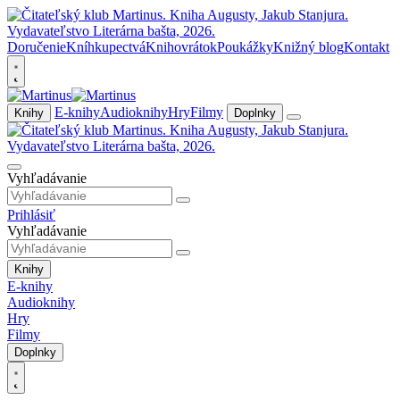
Doručenie
Kníhkupectvá
Knihovrátok
Poukážky
Knižný blog
Kontakt
E-knihy
Audioknihy
Hry
Filmy
Knihy
Doplnky
Vyhľadávanie
Prihlásiť
Vyhľadávanie
Knihy
E-knihy
Audioknihy
Hry
Filmy
Doplnky