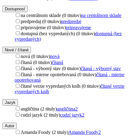
Dostupnosť
na centrálnom sklade (0 titulov)
na centrálnom sklade
predpredaj (0 titulov)
predpredaj
pripravujeme (0 titulov)
pripravujeme
dostupná (bez vypredaných) (0 titulov)
dostupná (bez
vypredaných)
Nové / čítané
nová (0 titulov)
nová
čítaná (0 titulov)
čítaná
čítaná - výborný stav (0 titulov)
čítaná - výborný stav
čítaná - mierne opotrebovaná (0 titulov)
čítaná - mierne
opotrebovaná
čítané verzie vypredaných kníh (0 titulov)
čítané verzie
vypredaných kníh
Jazyk
angličtina (2 tituly)
angličtina
2
cudzí jazyk (2 tituly)
cudzí jazyk
2
Autor
Amanda Foody (2 tituly)
Amanda Foody
2