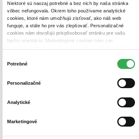
Niektoré sú naozaj potrebné a bez nich by naša stránka
vôbec nefungovala. Okrem toho používame analytické
cookies, ktoré nám umožňujú zisťovať, ako náš web
funguje, a stále ho pre vás zlepšovať. Personalizačné
cookies nám dovoľujú prispôsobovať stránku pre vašu
lepšiu orientáciu. Marketingové cookies nám zas
umožňujú zobrazenie relevantnej reklamy. Niektoré údaje
zdieľame aj s tretími stranami. Veľmi by nám pomohlo,
Výber
keby sme mohli používať všetky tieto cookies. Ďakujeme!
Potrebné
súhlasu
Personalizačné
Analytické
Marketingové