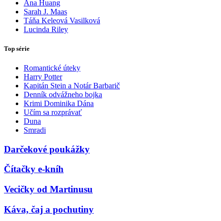
Ana Huang
Sarah J. Maas
Táňa Keleová Vasilková
Lucinda Riley
Top série
Romantické úteky
Harry Potter
Kapitán Stein a Notár Barbarič
Denník odvážneho bojka
Krimi Dominika Dána
Učím sa rozprávať
Duna
Smradi
Darčekové poukážky
Čítačky e-kníh
Vecičky od Martinusu
Káva, čaj a pochutiny