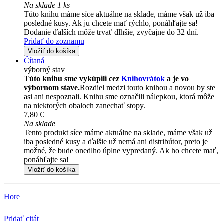
Na sklade 1 ks
Túto knihu máme síce aktuálne na sklade, máme však už iba
posledné kusy. Ak ju chcete mať rýchlo, ponáhľajte sa!
Dodanie ďalších môže trvať dlhšie, zvyčajne do 32 dní.
Pridať do zoznamu
Vložiť do košíka
Čítaná
výborný stav
Túto knihu sme vykúpili cez
Knihovrátok
a je vo
výbornom stave.
Rozdiel medzi touto knihou a novou by ste
asi ani nespoznali. Knihu sme označili nálepkou, ktorá môže
na niektorých obaloch zanechať stopy.
7,80 €
Na sklade
Tento produkt síce máme aktuálne na sklade, máme však už
iba posledné kusy a ďalšie už nemá ani distribútor, preto je
možné, že bude onedlho úplne vypredaný. Ak ho chcete mať,
ponáhľajte sa!
Vložiť do košíka
Hore
Pridať citát