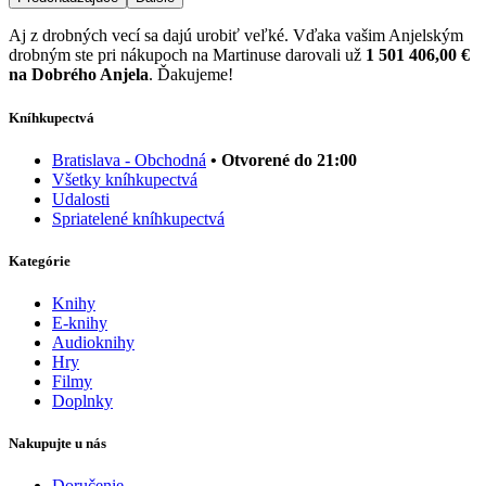
Aj z drobných vecí sa dajú urobiť veľké. Vďaka vašim Anjelským
drobným ste pri nákupoch na Martinuse darovali už
1 501 406,00 €
na Dobrého Anjela
. Ďakujeme!
Kníhkupectvá
Bratislava - Obchodná
• Otvorené do 21:00
Všetky kníhkupectvá
Udalosti
Spriatelené kníhkupectvá
Kategórie
Knihy
E-knihy
Audioknihy
Hry
Filmy
Doplnky
Nakupujte u nás
Doručenie