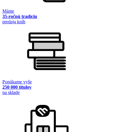
Máme
35-ročnú tradíciu
predaja kníh
Ponúkame vyše
250 000 titulov
na sklade