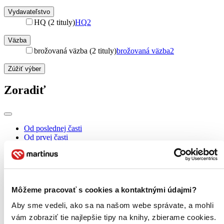
Vydavateľstvo
HQ (2 tituly)
HQ
2
Väzba
brožovaná väzba (2 tituly)
brožovaná väzba
2
Zúžiť výber
Zoradiť
Od poslednej časti
Od prvej časti
Bestsellery
Top hodnotené
Novinky
Najdrahšie
Najlacnejšie
Môžeme pracovať s cookies a kontaktnými údajmi?
Aby sme vedeli, ako sa na našom webe správate, a mohli
vám zobraziť tie najlepšie tipy na knihy, zbierame cookies.