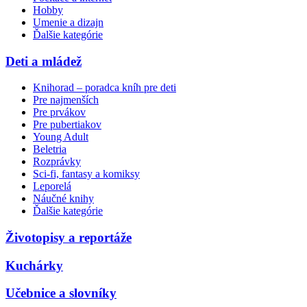
Hobby
Umenie a dizajn
Ďalšie kategórie
Deti a mládež
Knihorad – poradca kníh pre deti
Pre najmenších
Pre prvákov
Pre pubertiakov
Young Adult
Beletria
Rozprávky
Sci-fi, fantasy a komiksy
Leporelá
Náučné knihy
Ďalšie kategórie
Životopisy a reportáže
Kuchárky
Učebnice a slovníky