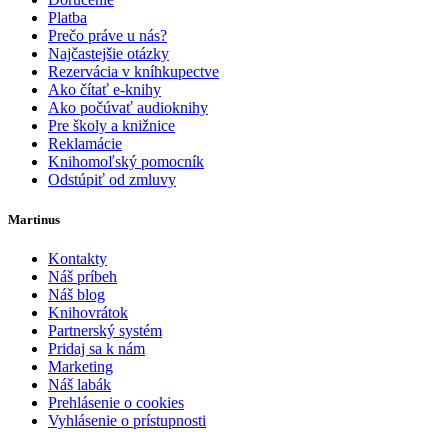
Platba
Prečo práve u nás?
Najčastejšie otázky
Rezervácia v kníhkupectve
Ako čítať e-knihy
Ako počúvať audioknihy
Pre školy a knižnice
Reklamácie
Knihomoľský pomocník
Odstúpiť od zmluvy
Martinus
Kontakty
Náš príbeh
Náš blog
Knihovrátok
Partnerský systém
Pridaj sa k nám
Marketing
Náš labák
Prehlásenie o cookies
Vyhlásenie o prístupnosti