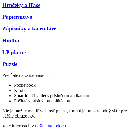
Hrnčeky a fľaše
Papiernictvo
Zápisníky a kalendáre
Hudba
LP platne
Puzzle
Prečítate na zariadeniach:
Pocketbook
Kindle
Smartfón či tablet s príslušnou aplikáciou
Počítač s príslušnou aplikáciou
Nie je možné meniť veľkosť písma, formát je preto vhodný skôr pre
väčšie obrazovky.
Viac informácií v
našich návodoch