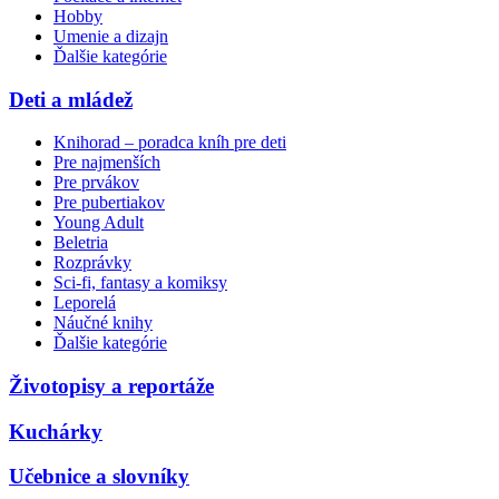
Hobby
Umenie a dizajn
Ďalšie kategórie
Deti a mládež
Knihorad – poradca kníh pre deti
Pre najmenších
Pre prvákov
Pre pubertiakov
Young Adult
Beletria
Rozprávky
Sci-fi, fantasy a komiksy
Leporelá
Náučné knihy
Ďalšie kategórie
Životopisy a reportáže
Kuchárky
Učebnice a slovníky