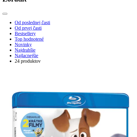
Od poslednej časti
Od prvej časti
Bestsellery
Top hodnotené
Novinky
Najdrahšie
Najlacnejšie
24 produktov