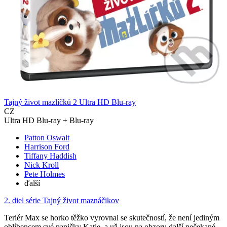
Tajný život mazlíčků 2 Ultra HD Blu-ray
CZ
Ultra HD Blu-ray + Blu-ray
Patton Oswalt
Harrison Ford
Tiffany Haddish
Nick Kroll
Pete Holmes
ďalší
2. diel série
Tajný život maznáčikov
Teriér Max se horko těžko vyrovnal se skutečností, že není jediným
oblíbencem své paničky Katie, a už jsou na obzoru další nečekané