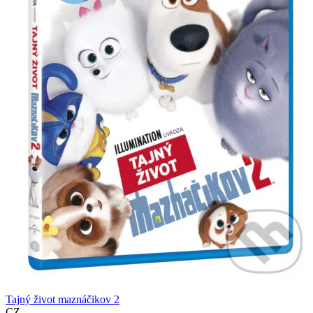
Tajný život maznáčikov 2
CZ