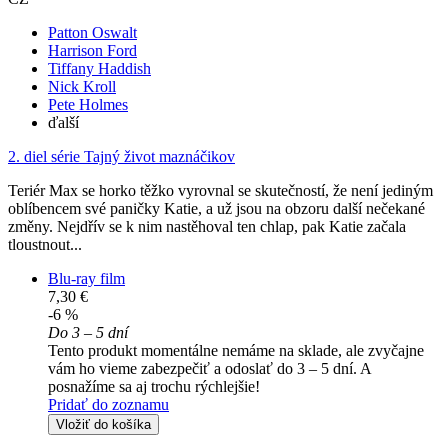
Patton Oswalt
Harrison Ford
Tiffany Haddish
Nick Kroll
Pete Holmes
ďalší
2. diel série
Tajný život maznáčikov
Teriér Max se horko těžko vyrovnal se skutečností, že není jediným
oblíbencem své paničky Katie, a už jsou na obzoru další nečekané
změny. Nejdřív se k nim nastěhoval ten chlap, pak Katie začala
tloustnout...
Blu-ray film
7,30 €
-6 %
Do 3 – 5 dní
Tento produkt momentálne nemáme na sklade, ale zvyčajne
vám ho vieme zabezpečiť a odoslať do 3 – 5 dní. A
posnažíme sa aj trochu rýchlejšie!
Pridať do zoznamu
Vložiť do košíka