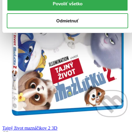
Povoliť všetko
Odmietnuť
Tajný život maznáčikov 2 3D