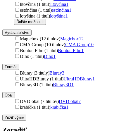
litovčina (1 titul)
litovčina
1
estónčina (1 titul)
estónčina
1
lotyština (1 titul)
lotyština
1
Ďalšie možnosti
Vydavateľstvo
Magicbox (12 titulov)
Magicbox
12
CMA Group (10 titulov)
CMA Group
10
Bonton Film (1 titul)
Bonton Film
1
Dino (1 titul)
Dino
1
Formát
Bluray (3 tituly)
Bluray
3
UltraHDBluray (1 titul)
UltraHDBluray
1
Bluray3D (1 titul)
Bluray3D
1
Obal
DVD obal (7 titulov)
DVD obal
7
krabička (1 titul)
krabička
1
Zúžiť výber
Zoradiť