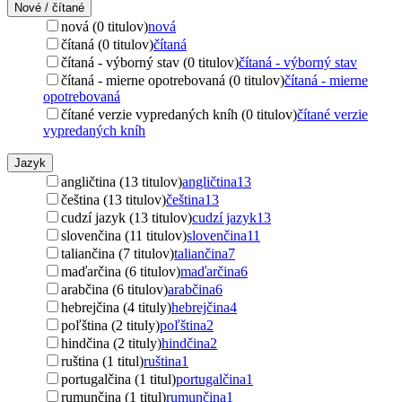
Nové / čítané
nová (0 titulov)
nová
čítaná (0 titulov)
čítaná
čítaná - výborný stav (0 titulov)
čítaná - výborný stav
čítaná - mierne opotrebovaná (0 titulov)
čítaná - mierne
opotrebovaná
čítané verzie vypredaných kníh (0 titulov)
čítané verzie
vypredaných kníh
Jazyk
angličtina (13 titulov)
angličtina
13
čeština (13 titulov)
čeština
13
cudzí jazyk (13 titulov)
cudzí jazyk
13
slovenčina (11 titulov)
slovenčina
11
taliančina (7 titulov)
taliančina
7
maďarčina (6 titulov)
maďarčina
6
arabčina (6 titulov)
arabčina
6
hebrejčina (4 tituly)
hebrejčina
4
poľština (2 tituly)
poľština
2
hindčina (2 tituly)
hindčina
2
ruština (1 titul)
ruština
1
portugalčina (1 titul)
portugalčina
1
rumunčina (1 titul)
rumunčina
1