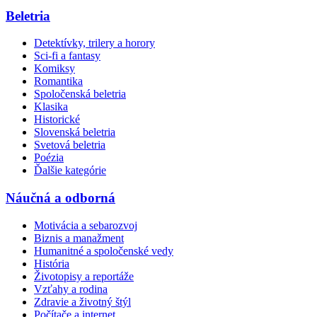
Beletria
Detektívky, trilery a horory
Sci-fi a fantasy
Komiksy
Romantika
Spoločenská beletria
Klasika
Historické
Slovenská beletria
Svetová beletria
Poézia
Ďalšie kategórie
Náučná a odborná
Motivácia a sebarozvoj
Biznis a manažment
Humanitné a spoločenské vedy
História
Životopisy a reportáže
Vzťahy a rodina
Zdravie a životný štýl
Počítače a internet