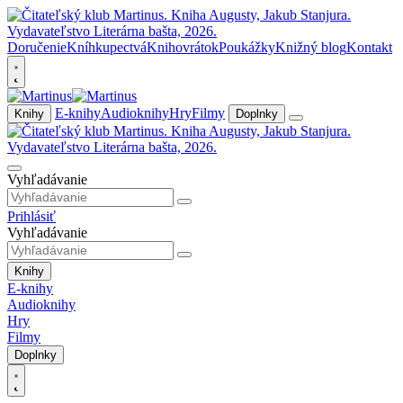
Doručenie
Kníhkupectvá
Knihovrátok
Poukážky
Knižný blog
Kontakt
E-knihy
Audioknihy
Hry
Filmy
Knihy
Doplnky
Vyhľadávanie
Prihlásiť
Vyhľadávanie
Knihy
E-knihy
Audioknihy
Hry
Filmy
Doplnky