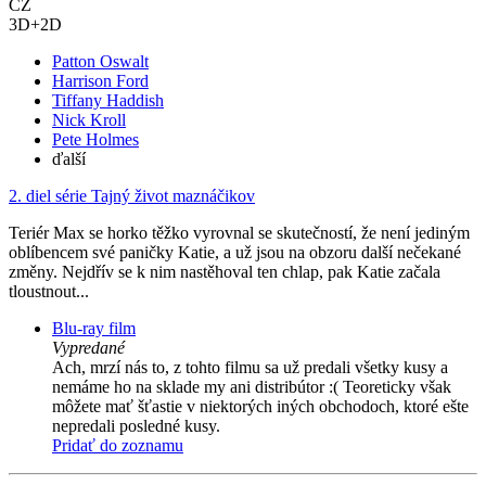
CZ
3D+2D
Patton Oswalt
Harrison Ford
Tiffany Haddish
Nick Kroll
Pete Holmes
ďalší
2. diel série
Tajný život maznáčikov
Teriér Max se horko těžko vyrovnal se skutečností, že není jediným
oblíbencem své paničky Katie, a už jsou na obzoru další nečekané
změny. Nejdřív se k nim nastěhoval ten chlap, pak Katie začala
tloustnout...
Blu-ray film
Vypredané
Ach, mrzí nás to, z tohto filmu sa už predali všetky kusy a
nemáme ho na sklade my ani distribútor :( Teoreticky však
môžete mať šťastie v niektorých iných obchodoch, ktoré ešte
nepredali posledné kusy.
Pridať do zoznamu