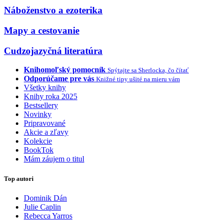
Náboženstvo a ezoterika
Mapy a cestovanie
Cudzojazyčná literatúra
Knihomoľský pomocník
Spýtajte sa Sherlocka, čo čítať
Odporúčame pre vás
Knižné tipy ušité na mieru vám
Všetky knihy
Knihy roka 2025
Bestsellery
Novinky
Pripravované
Akcie a zľavy
Kolekcie
BookTok
Mám záujem o titul
Top autori
Dominik Dán
Julie Caplin
Rebecca Yarros