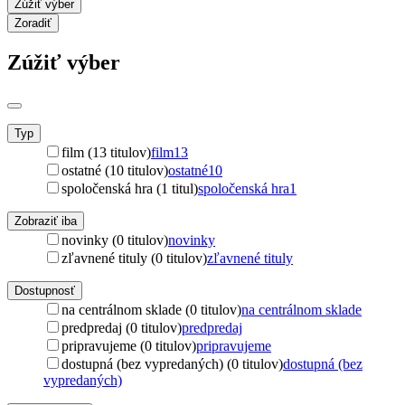
Zúžiť výber
Zoradiť
Zúžiť výber
Typ
film (13 titulov)
film
13
ostatné (10 titulov)
ostatné
10
spoločenská hra (1 titul)
spoločenská hra
1
Zobraziť iba
novinky (0 titulov)
novinky
zľavnené tituly (0 titulov)
zľavnené tituly
Dostupnosť
na centrálnom sklade (0 titulov)
na centrálnom sklade
predpredaj (0 titulov)
predpredaj
pripravujeme (0 titulov)
pripravujeme
dostupná (bez vypredaných) (0 titulov)
dostupná (bez
vypredaných)