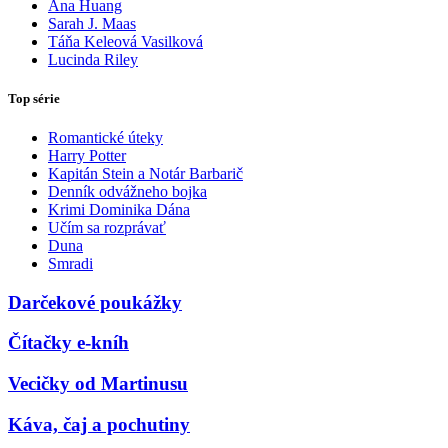
Ana Huang
Sarah J. Maas
Táňa Keleová Vasilková
Lucinda Riley
Top série
Romantické úteky
Harry Potter
Kapitán Stein a Notár Barbarič
Denník odvážneho bojka
Krimi Dominika Dána
Učím sa rozprávať
Duna
Smradi
Darčekové poukážky
Čítačky e-kníh
Vecičky od Martinusu
Káva, čaj a pochutiny