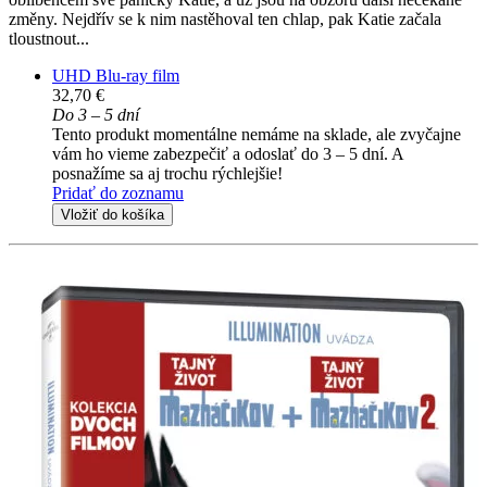
změny. Nejdřív se k nim nastěhoval ten chlap, pak Katie začala
tloustnout...
UHD Blu-ray film
32,70 €
Do 3 – 5 dní
Tento produkt momentálne nemáme na sklade, ale zvyčajne
vám ho vieme zabezpečiť a odoslať do 3 – 5 dní. A
posnažíme sa aj trochu rýchlejšie!
Pridať do zoznamu
Vložiť do košíka