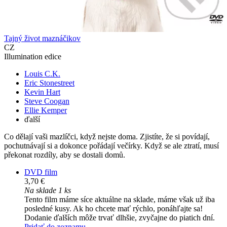
Tajný život maznáčikov
CZ
Illumination edice
Louis C.K.
Eric Stonestreet
Kevin Hart
Steve Coogan
Ellie Kemper
ďalší
Co dělají vaši mazlíčci, když nejste doma. Zjistíte, že si povídají,
pochutnávají si a dokonce pořádají večírky. Když se ale ztratí, musí
překonat rozdíly, aby se dostali domů.
DVD film
3,70 €
Na sklade 1 ks
Tento film máme síce aktuálne na sklade, máme však už iba
posledné kusy. Ak ho chcete mať rýchlo, ponáhľajte sa!
Dodanie ďalších môže trvať dlhšie, zvyčajne do piatich dní.
Pridať do zoznamu