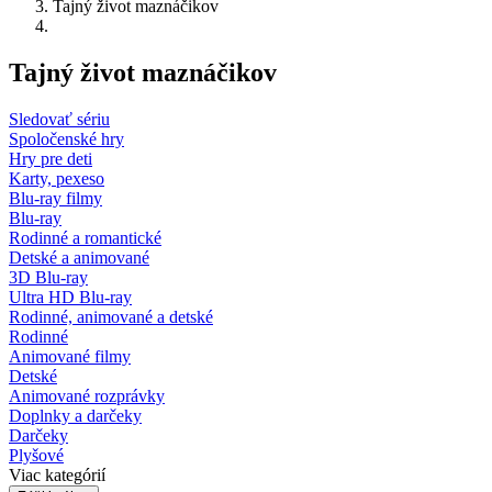
Tajný život maznáčikov
Tajný život maznáčikov
Sledovať sériu
Spoločenské hry
Hry pre deti
Karty, pexeso
Blu-ray filmy
Blu-ray
Rodinné a romantické
Detské a animované
3D Blu-ray
Ultra HD Blu-ray
Rodinné, animované a detské
Rodinné
Animované filmy
Detské
Animované rozprávky
Doplnky a darčeky
Darčeky
Plyšové
Viac kategórií