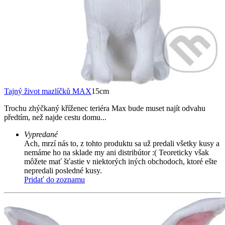
Tajný život mazlíčků MAX
15cm
Trochu zhýčkaný kříženec teriéra Max bude muset najít odvahu
předtím, než najde cestu domu...
Vypredané
Ach, mrzí nás to, z tohto produktu sa už predali všetky kusy a
nemáme ho na sklade my ani distribútor :( Teoreticky však
môžete mať šťastie v niektorých iných obchodoch, ktoré ešte
nepredali posledné kusy.
Pridať do zoznamu