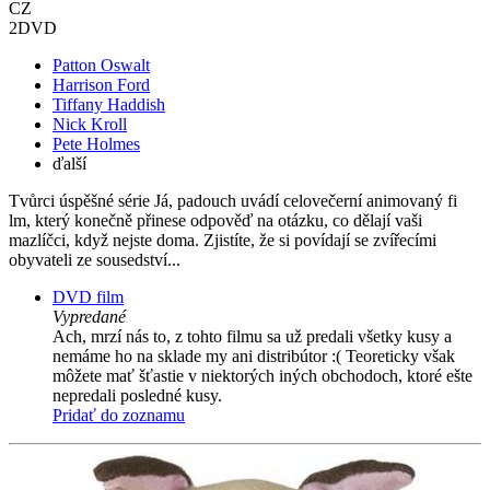
CZ
2DVD
Patton Oswalt
Harrison Ford
Tiffany Haddish
Nick Kroll
Pete Holmes
ďalší
Tvůrci úspěšné série Já, padouch uvádí celovečerní animovaný fi
lm, který konečně přinese odpověď na otázku, co dělají vaši
mazlíčci, když nejste doma. Zjistíte, že si povídají se zvířecími
obyvateli ze sousedství...
DVD film
Vypredané
Ach, mrzí nás to, z tohto filmu sa už predali všetky kusy a
nemáme ho na sklade my ani distribútor :( Teoreticky však
môžete mať šťastie v niektorých iných obchodoch, ktoré ešte
nepredali posledné kusy.
Pridať do zoznamu