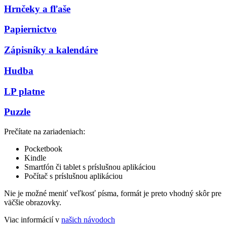
Hrnčeky a fľaše
Papiernictvo
Zápisníky a kalendáre
Hudba
LP platne
Puzzle
Prečítate na zariadeniach:
Pocketbook
Kindle
Smartfón či tablet s príslušnou aplikáciou
Počítač s príslušnou aplikáciou
Nie je možné meniť veľkosť písma, formát je preto vhodný skôr pre
väčšie obrazovky.
Viac informácií v
našich návodoch