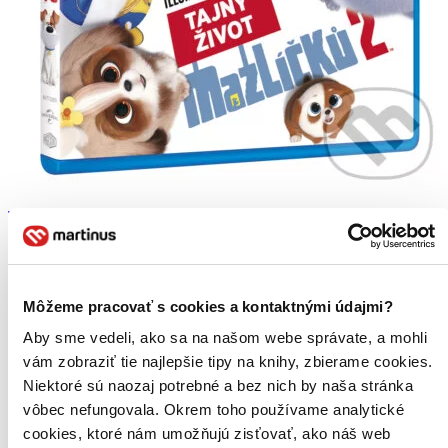
Tajný život mazlíčků 2
CZ
Hrají: Patton Oswalt
Harrison Ford
Tiffany Haddish
Môžeme pracovať s cookies a kontaktnými údajmi?
Nick Kroll
Aby sme vedeli, ako sa na našom webe správate, a mohli
Pete Holmes
ďalší
vám zobraziť tie najlepšie tipy na knihy, zbierame cookies.
Niektoré sú naozaj potrebné a bez nich by naša stránka
2. diel série
Tajný život maznáčikov
vôbec nefungovala. Okrem toho používame analytické
Tajný život mazlíčků 2 představuje Maxe, Brigitte, Snížka a ostatní
cookies, ktoré nám umožňujú zisťovať, ako náš web
ze zvířecího gangu na nových dobrodružstvích. Tentokrát je potřeba