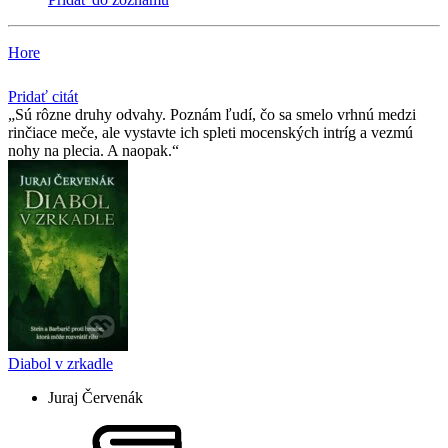
Hore
Pridať citát
Sú rôzne druhy odvahy. Poznám ľudí, čo sa smelo vrhnú medzi
rinčiace meče, ale vystavte ich spleti mocenských intríg a vezmú
nohy na plecia. A naopak.
Diabol v zrkadle
Juraj Červenák