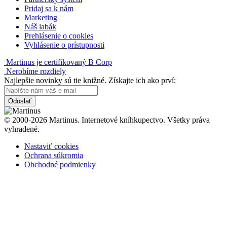
Pridaj sa k nám
Marketing
Náš labák
Prehlásenie o cookies
Vyhlásenie o prístupnosti
Martinus je certifikovaný B Corp
Nerobíme rozdiely
Najlepšie novinky sú tie knižné. Získajte ich ako prví:
Odoslať
© 2000-2026 Martinus. Internetové kníhkupectvo. Všetky práva
vyhradené.
Nastaviť cookies
Ochrana súkromia
Obchodné podmienky