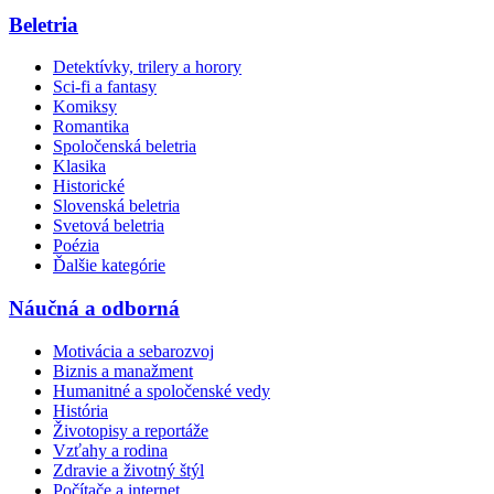
Beletria
Detektívky, trilery a horory
Sci-fi a fantasy
Komiksy
Romantika
Spoločenská beletria
Klasika
Historické
Slovenská beletria
Svetová beletria
Poézia
Ďalšie kategórie
Náučná a odborná
Motivácia a sebarozvoj
Biznis a manažment
Humanitné a spoločenské vedy
História
Životopisy a reportáže
Vzťahy a rodina
Zdravie a životný štýl
Počítače a internet