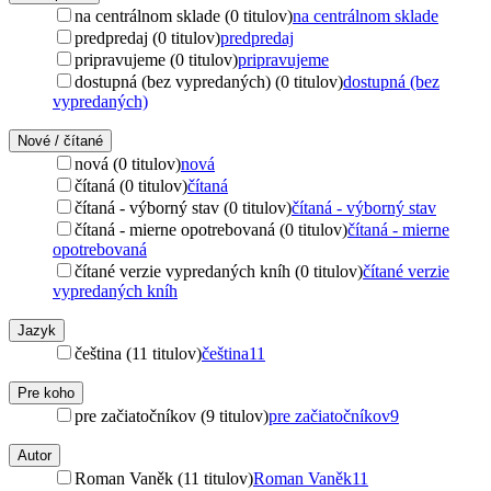
na centrálnom sklade (0 titulov)
na centrálnom sklade
predpredaj (0 titulov)
predpredaj
pripravujeme (0 titulov)
pripravujeme
dostupná (bez vypredaných) (0 titulov)
dostupná (bez
vypredaných)
Nové / čítané
nová (0 titulov)
nová
čítaná (0 titulov)
čítaná
čítaná - výborný stav (0 titulov)
čítaná - výborný stav
čítaná - mierne opotrebovaná (0 titulov)
čítaná - mierne
opotrebovaná
čítané verzie vypredaných kníh (0 titulov)
čítané verzie
vypredaných kníh
Jazyk
čeština (11 titulov)
čeština
11
Pre koho
pre začiatočníkov (9 titulov)
pre začiatočníkov
9
Autor
Roman Vaněk (11 titulov)
Roman Vaněk
11