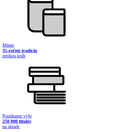
Máme
35-ročnú tradíciu
predaja kníh
Ponúkame vyše
250 000 titulov
na sklade