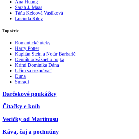
Ana Huang
Sarah J. Maas
Táňa Keleová Vasilková
Lucinda Riley
Top série
Romantické úteky
Harry Potter
Kapitán Stein a Notár Barbarič
Denník odvážneho bojka
Krimi Dominika Dána
Učím sa rozprávať
Duna
Smradi
Darčekové poukážky
Čítačky e-kníh
Vecičky od Martinusu
Káva, čaj a pochutiny