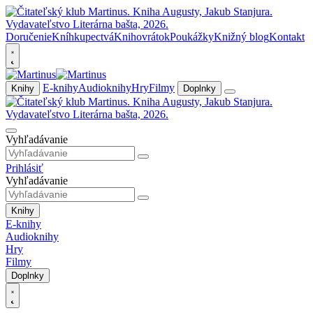
Doručenie
Kníhkupectvá
Knihovrátok
Poukážky
Knižný blog
Kontakt
E-knihy
Audioknihy
Hry
Filmy
Knihy
Doplnky
Vyhľadávanie
Prihlásiť
Vyhľadávanie
Knihy
E-knihy
Audioknihy
Hry
Filmy
Doplnky