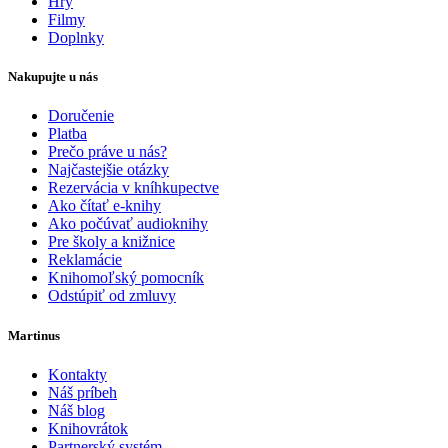
Hry
Filmy
Doplnky
Nakupujte u nás
Doručenie
Platba
Prečo práve u nás?
Najčastejšie otázky
Rezervácia v kníhkupectve
Ako čítať e-knihy
Ako počúvať audioknihy
Pre školy a knižnice
Reklamácie
Knihomoľský pomocník
Odstúpiť od zmluvy
Martinus
Kontakty
Náš príbeh
Náš blog
Knihovrátok
Partnerský systém