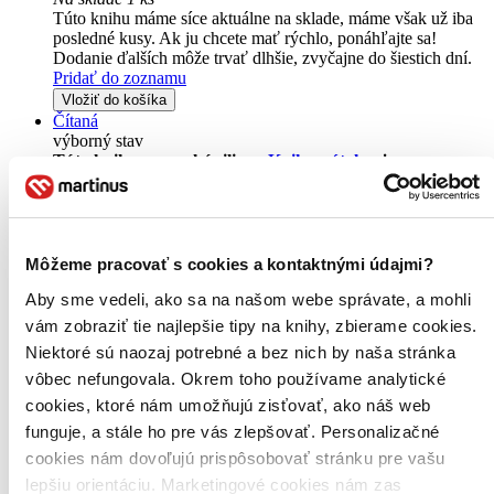
Túto knihu máme síce aktuálne na sklade, máme však už iba
posledné kusy. Ak ju chcete mať rýchlo, ponáhľajte sa!
Dodanie ďalších môže trvať dlhšie, zvyčajne do šiestich dní.
Pridať do zoznamu
Vložiť do košíka
Čítaná
výborný stav
Túto knihu sme vykúpili cez
Knihovrátok
a je vo
výbornom stave.
Rozdiel medzi touto knihou a novou by ste
asi ani nespoznali. Knihu sme označili nálepkou, ktorá môže
na niektorých obaloch zanechať stopy.
10,70 €
Na sklade
Môžeme pracovať s cookies a kontaktnými údajmi?
Tento produkt síce máme aktuálne na sklade, máme však už
Aby sme vedeli, ako sa na našom webe správate, a mohli
iba posledné kusy a ďalšie už nemá ani distribútor, preto je
možné, že bude onedlho úplne vypredaný. Ak ho chcete mať,
vám zobraziť tie najlepšie tipy na knihy, zbierame cookies.
ponáhľajte sa!
Niektoré sú naozaj potrebné a bez nich by naša stránka
Vložiť do košíka
vôbec nefungovala. Okrem toho používame analytické
cookies, ktoré nám umožňujú zisťovať, ako náš web
funguje, a stále ho pre vás zlepšovať. Personalizačné
cookies nám dovoľujú prispôsobovať stránku pre vašu
lepšiu orientáciu. Marketingové cookies nám zas