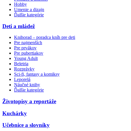
Hobby
Umenie a dizajn
Ďalšie kategórie
Deti a mládež
Knihorad – poradca kníh pre deti
Pre najmenších
Pre prvákov
Pre pubertiakov
Young Adult
Beletria
Rozprávky
Sci-fi, fantasy a komiksy
Leporelá
Náučné knihy
Ďalšie kategórie
Životopisy a reportáže
Kuchárky
Učebnice a slovníky