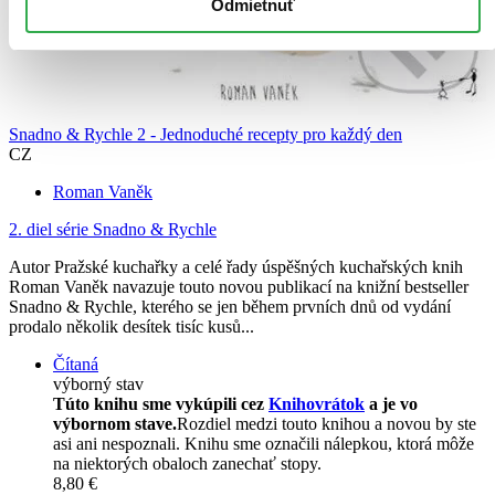
Odmietnuť
Snadno & Rychle 2 - Jednoduché recepty pro každý den
CZ
Roman Vaněk
2. diel série
Snadno & Rychle
Autor Pražské kuchařky a celé řady úspěšných kuchařských knih
Roman Vaněk navazuje touto novou publikací na knižní bestseller
Snadno & Rychle, kterého se jen během prvních dnů od vydání
prodalo několik desítek tisíc kusů...
Čítaná
výborný stav
Túto knihu sme vykúpili cez
Knihovrátok
a je vo
výbornom stave.
Rozdiel medzi touto knihou a novou by ste
asi ani nespoznali. Knihu sme označili nálepkou, ktorá môže
na niektorých obaloch zanechať stopy.
8,80 €