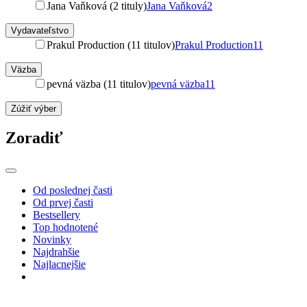
Jana Vaňková (2 tituly)
Jana Vaňková
2
Vydavateľstvo
Prakul Production (11 titulov)
Prakul Production
11
Väzba
pevná väzba (11 titulov)
pevná väzba
11
Zúžiť výber
Zoradiť
Od poslednej časti
Od prvej časti
Bestsellery
Top hodnotené
Novinky
Najdrahšie
Najlacnejšie