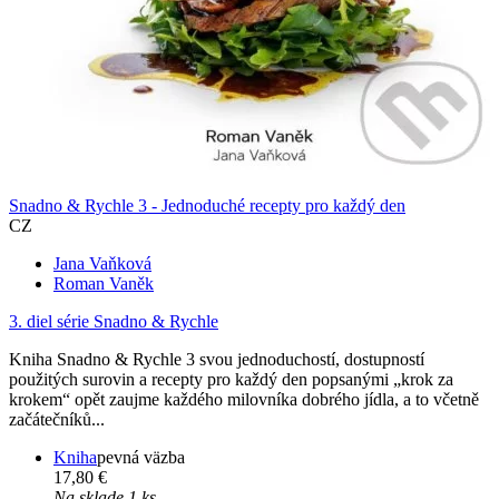
Snadno & Rychle 3 - Jednoduché recepty pro každý den
CZ
Jana Vaňková
Roman Vaněk
3. diel série
Snadno & Rychle
Kniha Snadno & Rychle 3 svou jednoduchostí, dostupností
použitých surovin a recepty pro každý den popsanými „krok za
krokem“ opět zaujme každého milovníka dobrého jídla, a to včetně
začátečníků...
Kniha
pevná väzba
17,80 €
Na sklade 1 ks