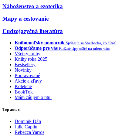
Náboženstvo a ezoterika
Mapy a cestovanie
Cudzojazyčná literatúra
Knihomoľský pomocník
Spýtajte sa Sherlocka, čo čítať
Odporúčame pre vás
Knižné tipy ušité na mieru vám
Všetky knihy
Knihy roka 2025
Bestsellery
Novinky
Pripravované
Akcie a zľavy
Kolekcie
BookTok
Mám záujem o titul
Top autori
Dominik Dán
Julie Caplin
Rebecca Yarros