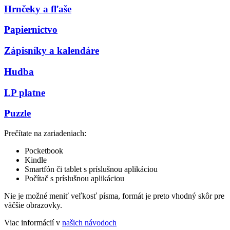
Hrnčeky a fľaše
Papiernictvo
Zápisníky a kalendáre
Hudba
LP platne
Puzzle
Prečítate na zariadeniach:
Pocketbook
Kindle
Smartfón či tablet s príslušnou aplikáciou
Počítač s príslušnou aplikáciou
Nie je možné meniť veľkosť písma, formát je preto vhodný skôr pre
väčšie obrazovky.
Viac informácií v
našich návodoch