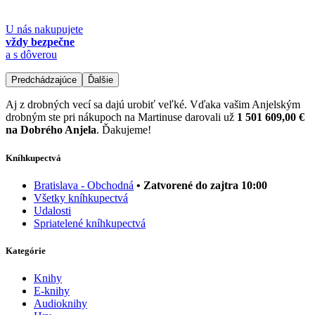
U nás nakupujete
vždy bezpečne
a s dôverou
Predchádzajúce
Ďalšie
Aj z drobných vecí sa dajú urobiť veľké. Vďaka vašim Anjelským
drobným ste pri nákupoch na Martinuse darovali už
1 501 609,00 €
na Dobrého Anjela
. Ďakujeme!
Kníhkupectvá
Bratislava - Obchodná
• Zatvorené do zajtra 10:00
Všetky kníhkupectvá
Udalosti
Spriatelené kníhkupectvá
Kategórie
Knihy
E-knihy
Audioknihy