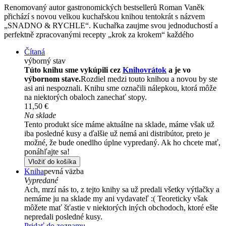
Renomovaný autor gastronomických bestsellerů Roman Vaněk
přichází s novou velkou kuchařskou knihou tentokrát s názvem
„SNADNO & RYCHLE“. Kuchařka zaujme svou jednoduchostí a
perfektně zpracovanými recepty „krok za krokem“ každého
Čítaná
výborný stav
Túto knihu sme vykúpili cez
Knihovrátok
a je vo
výbornom stave.
Rozdiel medzi touto knihou a novou by ste
asi ani nespoznali. Knihu sme označili nálepkou, ktorá môže
na niektorých obaloch zanechať stopy.
11,50 €
Na sklade
Tento produkt síce máme aktuálne na sklade, máme však už
iba posledné kusy a ďalšie už nemá ani distribútor, preto je
možné, že bude onedlho úplne vypredaný. Ak ho chcete mať,
ponáhľajte sa!
Vložiť do košíka
Kniha
pevná väzba
Vypredané
Ach, mrzí nás to, z tejto knihy sa už predali všetky výtlačky a
nemáme ju na sklade my ani vydavateľ :( Teoreticky však
môžete mať šťastie v niektorých iných obchodoch, ktoré ešte
nepredali posledné kusy.
Pridať do zoznamu