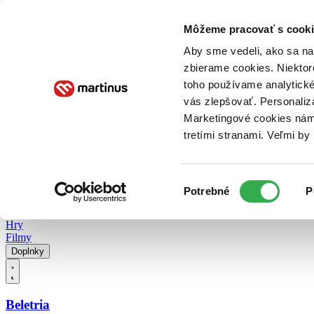
Doručenie
Kníhkupectvá
Knihovrátok
Poukážky
Knižný blog
Kontakt
Môžeme pracovať s cooki
Aby sme vedeli, ako sa na 
zbierame cookies. Niektor
E-knihy
Audioknihy
Hry
Filmy
Knihy
Doplnky
toho používame analytické
vás zlepšovať. Personaliz
Vyhľadávanie
Marketingové cookies nám 
tretími stranami. Veľmi b
Prihlásiť
Vyhľadávanie
Výber
Knihy
Potrebné
P
súhlasu
E-knihy
Audioknihy
Hry
Filmy
Doplnky
Beletria