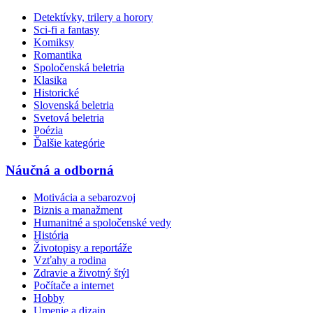
Detektívky, trilery a horory
Sci-fi a fantasy
Komiksy
Romantika
Spoločenská beletria
Klasika
Historické
Slovenská beletria
Svetová beletria
Poézia
Ďalšie kategórie
Náučná a odborná
Motivácia a sebarozvoj
Biznis a manažment
Humanitné a spoločenské vedy
História
Životopisy a reportáže
Vzťahy a rodina
Zdravie a životný štýl
Počítače a internet
Hobby
Umenie a dizajn