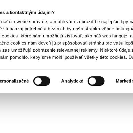
es a kontaktnými údajmi?
našom webe správate, a mohli vám zobraziť tie najlepšie tipy n
é sú naozaj potrebné a bez nich by naša stránka vôbec nefung
 cookies, ktoré nám umožňujú zisťovať, ako náš web funguje, a 
ačné cookies nám dovoľujú prispôsobovať stránku pre vašu lepši
zas umožňujú zobrazenie relevantnej reklamy. Niektoré údaje z
y nám pomohlo, keby sme mohli používať všetky tieto cookies. 
ersonalizačné
Analytické
Marketi