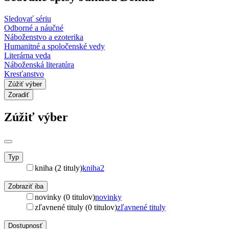
Sledovať sériu
Odborné a náučné
Náboženstvo a ezoterika
Humanitné a spoločenské vedy
Literárna veda
Náboženská literatúra
Kresťanstvo
Zúžiť výber
Zoradiť
Zúžiť výber
Typ
kniha (2 tituly)
kniha
2
Zobraziť iba
novinky (0 titulov)
novinky
zľavnené tituly (0 titulov)
zľavnené tituly
Dostupnosť