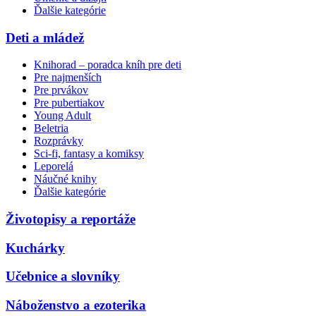
Ďalšie kategórie
Deti a mládež
Knihorad – poradca kníh pre deti
Pre najmenších
Pre prvákov
Pre pubertiakov
Young Adult
Beletria
Rozprávky
Sci-fi, fantasy a komiksy
Leporelá
Náučné knihy
Ďalšie kategórie
Životopisy a reportáže
Kuchárky
Učebnice a slovníky
Náboženstvo a ezoterika