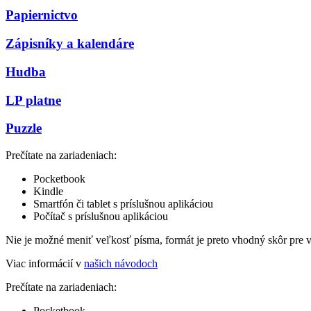
Papiernictvo
Zápisníky a kalendáre
Hudba
LP platne
Puzzle
Prečítate na zariadeniach:
Pocketbook
Kindle
Smartfón či tablet s príslušnou aplikáciou
Počítač s príslušnou aplikáciou
Nie je možné meniť veľkosť písma, formát je preto vhodný skôr pre 
Viac informácií v
našich návodoch
Prečítate na zariadeniach:
Pocketbook