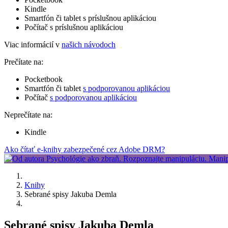
Kindle
Smartfón či tablet s príslušnou aplikáciou
Počítač s príslušnou aplikáciou
Viac informácií v
našich návodoch
Prečítate na:
Pocketbook
Smartfón či tablet
s podporovanou aplikáciou
Počítač
s podporovanou aplikáciou
Neprečítate na:
Kindle
Ako čítať e-knihy zabezpečené cez Adobe DRM?
Knihy
Sebrané spisy Jakuba Demla
Sebrané spisy Jakuba Demla