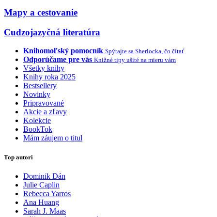
Mapy a cestovanie
Cudzojazyčná literatúra
Knihomoľský pomocník
Spýtajte sa Sherlocka, čo čítať
Odporúčame pre vás
Knižné tipy ušité na mieru vám
Všetky knihy
Knihy roka 2025
Bestsellery
Novinky
Pripravované
Akcie a zľavy
Kolekcie
BookTok
Mám záujem o titul
Top autori
Dominik Dán
Julie Caplin
Rebecca Yarros
Ana Huang
Sarah J. Maas