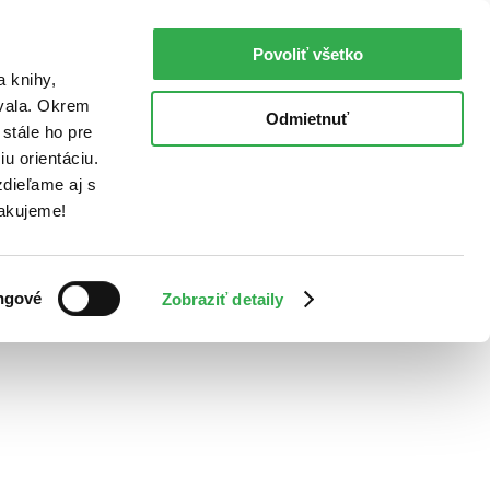
Povoliť všetko
a knihy,
ovala. Okrem
Odmietnuť
stále ho pre
u orientáciu.
dieľame aj s
Ďakujeme!
ngové
Zobraziť detaily