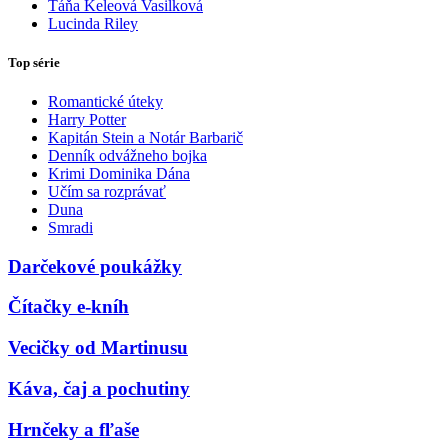
Táňa Keleová Vasilková
Lucinda Riley
Top série
Romantické úteky
Harry Potter
Kapitán Stein a Notár Barbarič
Denník odvážneho bojka
Krimi Dominika Dána
Učím sa rozprávať
Duna
Smradi
Darčekové poukážky
Čítačky e-kníh
Vecičky od Martinusu
Káva, čaj a pochutiny
Hrnčeky a fľaše