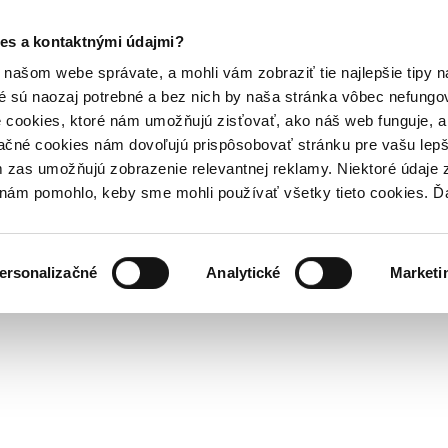
es a kontaktnými údajmi?
našom webe správate, a mohli vám zobraziť tie najlepšie tipy n
é sú naozaj potrebné a bez nich by naša stránka vôbec nefung
 cookies, ktoré nám umožňujú zisťovať, ako náš web funguje, a 
ačné cookies nám dovoľujú prispôsobovať stránku pre vašu lepši
zas umožňujú zobrazenie relevantnej reklamy. Niektoré údaje z
y nám pomohlo, keby sme mohli používať všetky tieto cookies. 
ersonalizačné
Analytické
Marketi