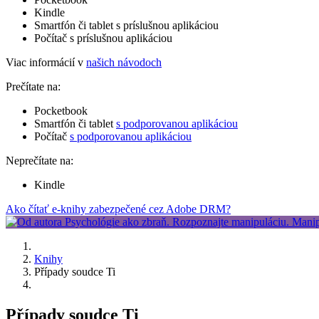
Kindle
Smartfón či tablet s príslušnou aplikáciou
Počítač s príslušnou aplikáciou
Viac informácií v
našich návodoch
Prečítate na:
Pocketbook
Smartfón či tablet
s podporovanou aplikáciou
Počítač
s podporovanou aplikáciou
Neprečítate na:
Kindle
Ako čítať e-knihy zabezpečené cez Adobe DRM?
Knihy
Případy soudce Ti
Případy soudce Ti