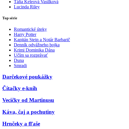
Táňa Keleová Vasilková
Lucinda Riley
Top série
Romantické úteky
Harry Potter
Kapitán Stein a Notár Barbarič
Denník odvážneho bojka
Krimi Dominika Dána
Učím sa rozprávať
Duna
Smradi
Darčekové poukážky
Čítačky e-kníh
Vecičky od Martinusu
Káva, čaj a pochutiny
Hrnčeky a fľaše