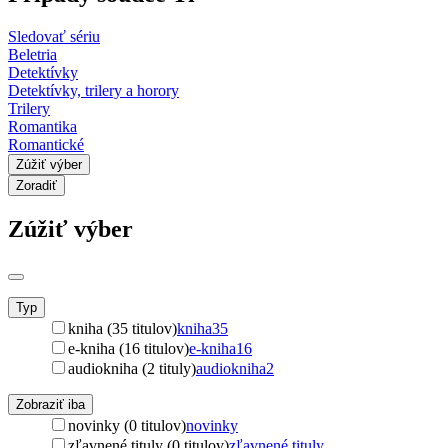
Sledovať sériu
Beletria
Detektívky
Detektívky, trilery a horory
Trilery
Romantika
Romantické
Zúžiť výber
Zoradiť
Zúžiť výber
Typ
kniha (35 titulov)
kniha
35
e-kniha (16 titulov)
e-kniha
16
audiokniha (2 tituly)
audiokniha
2
Zobraziť iba
novinky (0 titulov)
novinky
zľavnené tituly (0 titulov)
zľavnené tituly