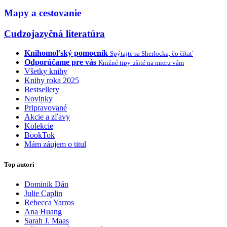
Mapy a cestovanie
Cudzojazyčná literatúra
Knihomoľský pomocník
Spýtajte sa Sherlocka, čo čítať
Odporúčame pre vás
Knižné tipy ušité na mieru vám
Všetky knihy
Knihy roka 2025
Bestsellery
Novinky
Pripravované
Akcie a zľavy
Kolekcie
BookTok
Mám záujem o titul
Top autori
Dominik Dán
Julie Caplin
Rebecca Yarros
Ana Huang
Sarah J. Maas