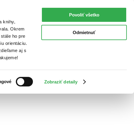
Povoliť všetko
a knihy,
ovala. Okrem
Odmietnuť
stále ho pre
u orientáciu.
dieľame aj s
Ďakujeme!
ngové
Zobraziť detaily