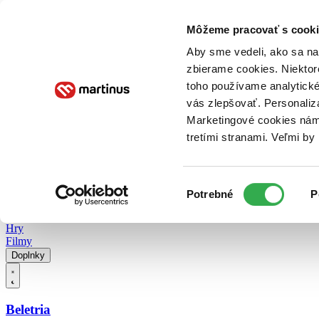
Doručenie
Kníhkupectvá
Knihovrátok
Poukážky
Knižný blog
Kontakt
Môžeme pracovať s cooki
Aby sme vedeli, ako sa na 
zbierame cookies. Niektor
E-knihy
Audioknihy
Hry
Filmy
Knihy
Doplnky
toho používame analytické
vás zlepšovať. Personaliz
Vyhľadávanie
Marketingové cookies nám 
tretími stranami. Veľmi b
Prihlásiť
Vyhľadávanie
Výber
Knihy
Potrebné
P
súhlasu
E-knihy
Audioknihy
Hry
Filmy
Doplnky
Beletria