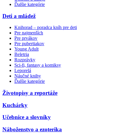
Ďalšie kategórie
Deti a mládež
Knihorad – poradca kníh pre deti
Pre najmenších
Pre prvákov
Pre pubertiakov
Young Adult
Beletria
Rozprávky
Sci-fi, fantasy a komiksy
Leporelá
Náučné knihy
Ďalšie kategórie
Životopisy a reportáže
Kuchárky
Učebnice a slovníky
Náboženstvo a ezoterika