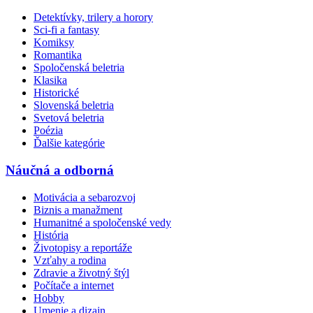
Detektívky, trilery a horory
Sci-fi a fantasy
Komiksy
Romantika
Spoločenská beletria
Klasika
Historické
Slovenská beletria
Svetová beletria
Poézia
Ďalšie kategórie
Náučná a odborná
Motivácia a sebarozvoj
Biznis a manažment
Humanitné a spoločenské vedy
História
Životopisy a reportáže
Vzťahy a rodina
Zdravie a životný štýl
Počítače a internet
Hobby
Umenie a dizajn