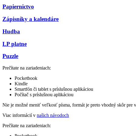
Papiernictvo
Zápisníky a kalendáre
Hudba
LP platne
Puzzle
Prečítate na zariadeniach:
Pocketbook
Kindle
Smartfón či tablet s príslušnou aplikáciou
Počítač s príslušnou aplikáciou
Nie je možné meniť veľkosť písma, formát je preto vhodný skôr pre 
Viac informácií v
našich návodoch
Prečítate na zariadeniach:
Pocketbook