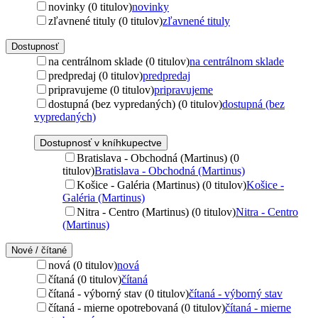
novinky (0 titulov)
novinky
zľavnené tituly (0 titulov)
zľavnené tituly
Dostupnosť
na centrálnom sklade (0 titulov)
na centrálnom sklade
predpredaj (0 titulov)
predpredaj
pripravujeme (0 titulov)
pripravujeme
dostupná (bez vypredaných) (0 titulov)
dostupná (bez
vypredaných)
Dostupnosť v kníhkupectve
Bratislava - Obchodná (Martinus) (0
titulov)
Bratislava - Obchodná (Martinus)
Košice - Galéria (Martinus) (0 titulov)
Košice -
Galéria (Martinus)
Nitra - Centro (Martinus) (0 titulov)
Nitra - Centro
(Martinus)
Nové / čítané
nová (0 titulov)
nová
čítaná (0 titulov)
čítaná
čítaná - výborný stav (0 titulov)
čítaná - výborný stav
čítaná - mierne opotrebovaná (0 titulov)
čítaná - mierne