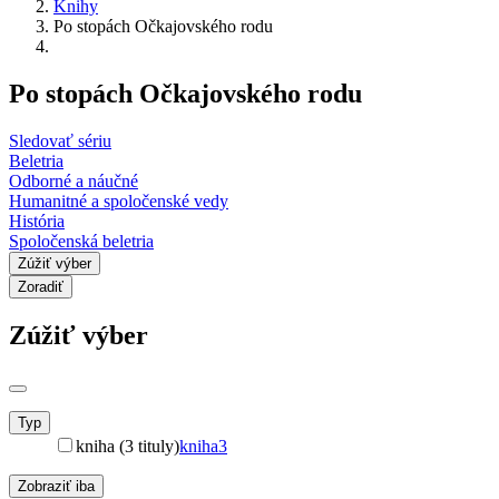
Knihy
Po stopách Očkajovského rodu
Po stopách Očkajovského rodu
Sledovať sériu
Beletria
Odborné a náučné
Humanitné a spoločenské vedy
História
Spoločenská beletria
Zúžiť výber
Zoradiť
Zúžiť výber
Typ
kniha (3 tituly)
kniha
3
Zobraziť iba