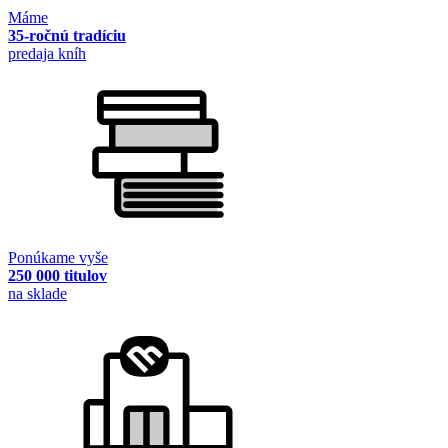
Máme
35-ročnú tradíciu
predaja kníh
Ponúkame vyše
250 000 titulov
na sklade