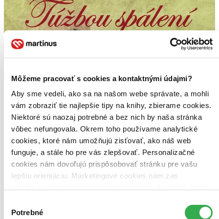
Môžeme pracovať s cookies a kontaktnými údajmi?
Aby sme vedeli, ako sa na našom webe správate, a mohli
vám zobraziť tie najlepšie tipy na knihy, zbierame cookies.
Niektoré sú naozaj potrebné a bez nich by naša stránka
vôbec nefungovala. Okrem toho používame analytické
cookies, ktoré nám umožňujú zisťovať, ako náš web
funguje, a stále ho pre vás zlepšovať. Personalizačné
cookies nám dovoľujú prispôsobovať stránku pre vašu
lepšiu orientáciu. Marketingové cookies nám zas
umožňujú zobrazenie relevantnej reklamy. Niektoré údaje
zdieľame aj s tretími stranami. Veľmi by nám pomohlo,
Výber
keby sme mohli používať všetky tieto cookies. Ďakujeme!
Potrebné
súhlasu