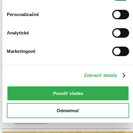
Personalizačné
Túžbou spálení
Po stopách očkajovského rodu 2
Analytické
Tereza Kandalaft Beňačková
2. diel série
Po stopách Očkajovského rodu
Marketingové
Je stredovek a očkajovskí šľachtici brázdia Horné Uhorsko po boku
kráľa Karola Róberta. Ich život ohrozovaný Matúšom Čákom a
Stiborom zo Stiboríc je plný nebezpečenstva a intríg. V tieni príbehu
o zázračnom opasku sa odohráva...
Zobraziť detaily
Kniha
pevná väzba s prebalom
17,50 €
Povoliť všetko
Do 3 – 8 dní
Tento produkt momentálne nemáme na sklade, ale zvyčajne
vám ho vieme zabezpečiť a odoslať do 3 – 8 dní. A
posnažíme sa aj trochu rýchlejšie!
Odmietnuť
Pridať do zoznamu
Vložiť do košíka