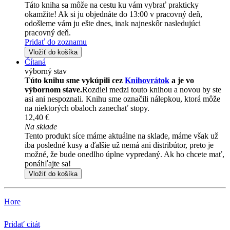
Táto kniha sa môže na cestu ku vám vybrať prakticky
okamžite! Ak si ju objednáte do 13:00 v pracovný deň,
odošleme vám ju ešte dnes, inak najneskôr nasledujúci
pracovný deň.
Pridať do zoznamu
Vložiť do košíka
Čítaná
výborný stav
Túto knihu sme vykúpili cez
Knihovrátok
a je vo
výbornom stave.
Rozdiel medzi touto knihou a novou by ste
asi ani nespoznali. Knihu sme označili nálepkou, ktorá môže
na niektorých obaloch zanechať stopy.
12,40 €
Na sklade
Tento produkt síce máme aktuálne na sklade, máme však už
iba posledné kusy a ďalšie už nemá ani distribútor, preto je
možné, že bude onedlho úplne vypredaný. Ak ho chcete mať,
ponáhľajte sa!
Vložiť do košíka
Hore
Pridať citát