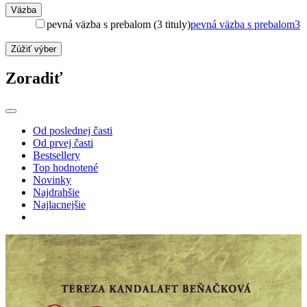
Väzba
pevná väzba s prebalom (3 tituly)
pevná väzba s prebalom
3
Zúžiť výber
Zoradiť
Od poslednej časti
Od prvej časti
Bestsellery
Top hodnotené
Novinky
Najdrahšie
Najlacnejšie