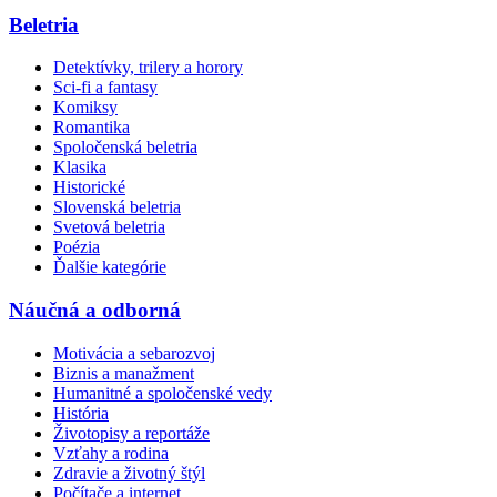
Beletria
Detektívky, trilery a horory
Sci-fi a fantasy
Komiksy
Romantika
Spoločenská beletria
Klasika
Historické
Slovenská beletria
Svetová beletria
Poézia
Ďalšie kategórie
Náučná a odborná
Motivácia a sebarozvoj
Biznis a manažment
Humanitné a spoločenské vedy
História
Životopisy a reportáže
Vzťahy a rodina
Zdravie a životný štýl
Počítače a internet