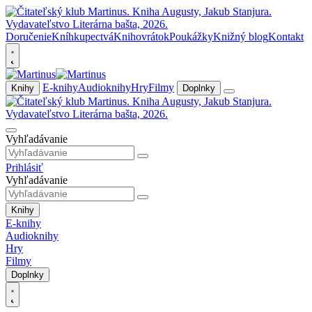
Doručenie
Kníhkupectvá
Knihovrátok
Poukážky
Knižný blog
Kontakt
E-knihy
Audioknihy
Hry
Filmy
Knihy
Doplnky
Vyhľadávanie
Prihlásiť
Vyhľadávanie
Knihy
E-knihy
Audioknihy
Hry
Filmy
Doplnky