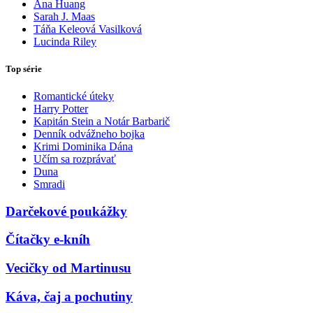
Ana Huang
Sarah J. Maas
Táňa Keleová Vasilková
Lucinda Riley
Top série
Romantické úteky
Harry Potter
Kapitán Stein a Notár Barbarič
Denník odvážneho bojka
Krimi Dominika Dána
Učím sa rozprávať
Duna
Smradi
Darčekové poukážky
Čítačky e-kníh
Vecičky od Martinusu
Káva, čaj a pochutiny