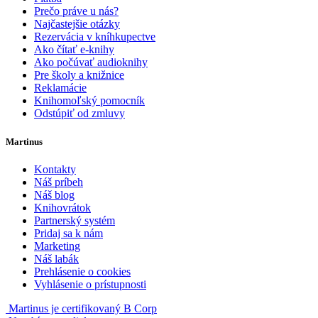
Prečo práve u nás?
Najčastejšie otázky
Rezervácia v kníhkupectve
Ako čítať e-knihy
Ako počúvať audioknihy
Pre školy a knižnice
Reklamácie
Knihomoľský pomocník
Odstúpiť od zmluvy
Martinus
Kontakty
Náš príbeh
Náš blog
Knihovrátok
Partnerský systém
Pridaj sa k nám
Marketing
Náš labák
Prehlásenie o cookies
Vyhlásenie o prístupnosti
Martinus je certifikovaný B Corp