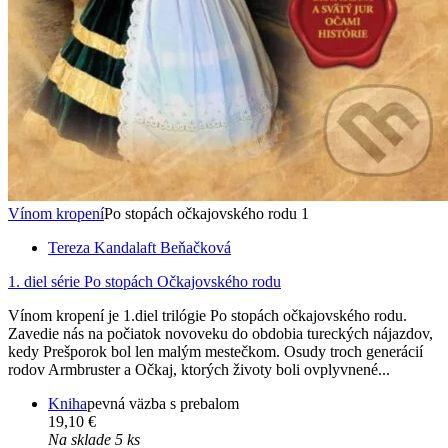
Vínom kropení
Po stopách očkajovského rodu 1
Tereza Kandalaft Beňačková
1. diel série
Po stopách Očkajovského rodu
Vínom kropení je 1.diel trilógie Po stopách očkajovského rodu.
Zavedie nás na počiatok novoveku do obdobia tureckých nájazdov,
kedy Prešporok bol len malým mestečkom. Osudy troch generácií
rodov Armbruster a Očkaj, ktorých životy boli ovplyvnené...
Kniha
pevná väzba s prebalom
19,10 €
Na sklade 5 ks