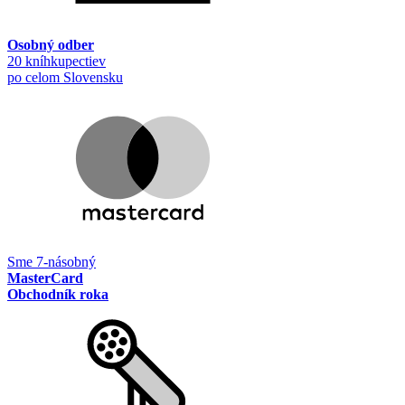
Osobný odber
20 kníhkupectiev
po celom Slovensku
Sme 7-násobný
MasterCard
Obchodník roka