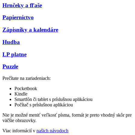
Hrnčeky a fľaše
Papiernictvo
Zápisníky a kalendáre
Hudba
LP platne
Puzzle
Prečítate na zariadeniach:
Pocketbook
Kindle
Smartfón či tablet s príslušnou aplikáciou
Počítač s príslušnou aplikáciou
Nie je možné meniť veľkosť písma, formát je preto vhodný skôr pre
väčšie obrazovky.
Viac informácií v
našich návodoch