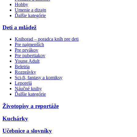
Hobby
Umenie a dizajn
Ďalšie kategórie
Deti a mládež
Knihorad – poradca kníh pre deti
Pre najmenších
Pre prvákov
Pre pubertiakov
Young Adult
Beletria
Rozprávky
Sci-fi, fantasy a komiksy
Leporelá
Náučné knihy
Ďalšie kategórie
Životopisy a reportáže
Kuchárky
Učebnice a slovníky