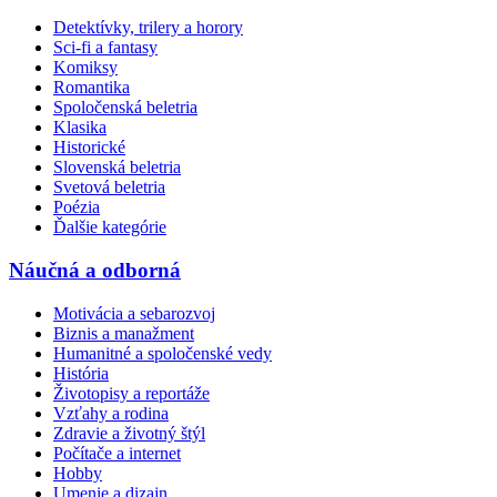
Detektívky, trilery a horory
Sci-fi a fantasy
Komiksy
Romantika
Spoločenská beletria
Klasika
Historické
Slovenská beletria
Svetová beletria
Poézia
Ďalšie kategórie
Náučná a odborná
Motivácia a sebarozvoj
Biznis a manažment
Humanitné a spoločenské vedy
História
Životopisy a reportáže
Vzťahy a rodina
Zdravie a životný štýl
Počítače a internet
Hobby
Umenie a dizajn