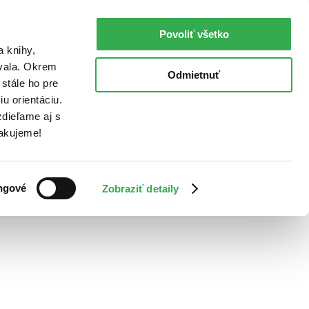
Povoliť všetko
a knihy,
ovala. Okrem
Odmietnuť
stále ho pre
u orientáciu.
dieľame aj s
Ďakujeme!
ngové
Zobraziť detaily