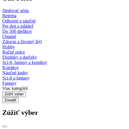
Sledovať sériu
Beletria
Odborné a náučné
Pre deti a mládež
Do 500 dielikov
Ostatné
Zdravie a životný štýl
Hobby
Ručné práce
Doplnky a darčeky
Sci-fi, fantasy a komiksy
Komiksy
Náučné knihy
Sci-fi a fantasy
Fantasy
Viac kategórií
Zúžiť výber
Zoradiť
Zúžiť výber