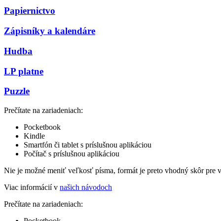
Papiernictvo
Zápisníky a kalendáre
Hudba
LP platne
Puzzle
Prečítate na zariadeniach:
Pocketbook
Kindle
Smartfón či tablet s príslušnou aplikáciou
Počítač s príslušnou aplikáciou
Nie je možné meniť veľkosť písma, formát je preto vhodný skôr pre 
Viac informácií v
našich návodoch
Prečítate na zariadeniach:
Pocketbook