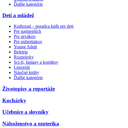
Ďalšie kategórie
Deti a mládež
Knihorad – poradca kníh pre deti
Pre najmenších
Pre prvákov
Pre pubertiakov
Young Adult
Beletria
Rozprávky
Sci-fi, fantasy a komiksy
Leporelá
Náučné knihy
Ďalšie kategórie
Životopisy a reportáže
Kuchárky
Učebnice a slovníky
Náboženstvo a ezoterika