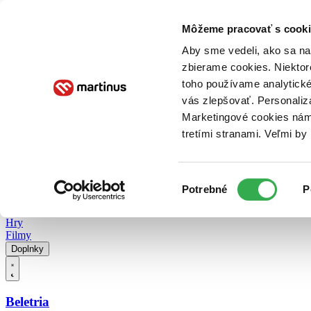
Doručenie
Kníhkupectvá
Knihovrátok
Poukážky
Knižný blog
Kontakt
Môžeme pracovať s cooki
Aby sme vedeli, ako sa na 
zbierame cookies. Niektor
E-knihy
Audioknihy
Hry
Filmy
Knihy
Doplnky
toho používame analytické
vás zlepšovať. Personaliz
Vyhľadávanie
Marketingové cookies nám 
tretími stranami. Veľmi b
Prihlásiť
Vyhľadávanie
Výber
Knihy
Potrebné
P
súhlasu
E-knihy
Audioknihy
Hry
Filmy
Doplnky
Beletria