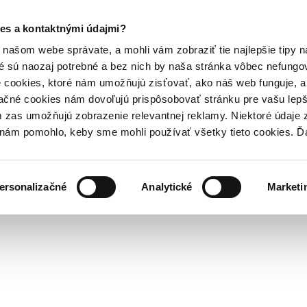
es a kontaktnými údajmi?
našom webe správate, a mohli vám zobraziť tie najlepšie tipy n
é sú naozaj potrebné a bez nich by naša stránka vôbec nefung
 cookies, ktoré nám umožňujú zisťovať, ako náš web funguje, a 
ačné cookies nám dovoľujú prispôsobovať stránku pre vašu lepši
zas umožňujú zobrazenie relevantnej reklamy. Niektoré údaje z
y nám pomohlo, keby sme mohli používať všetky tieto cookies. 
ersonalizačné
Analytické
Marketi