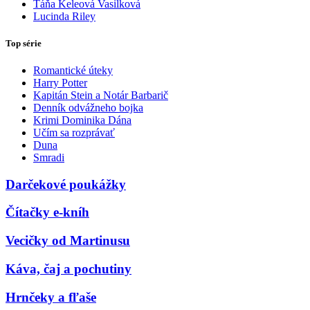
Táňa Keleová Vasilková
Lucinda Riley
Top série
Romantické úteky
Harry Potter
Kapitán Stein a Notár Barbarič
Denník odvážneho bojka
Krimi Dominika Dána
Učím sa rozprávať
Duna
Smradi
Darčekové poukážky
Čítačky e-kníh
Vecičky od Martinusu
Káva, čaj a pochutiny
Hrnčeky a fľaše