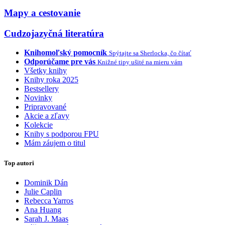
Mapy a cestovanie
Cudzojazyčná literatúra
Knihomoľský pomocník
Spýtajte sa Sherlocka, čo čítať
Odporúčame pre vás
Knižné tipy ušité na mieru vám
Všetky knihy
Knihy roka 2025
Bestsellery
Novinky
Pripravované
Akcie a zľavy
Kolekcie
Knihy s podporou FPU
Mám záujem o titul
Top autori
Dominik Dán
Julie Caplin
Rebecca Yarros
Ana Huang
Sarah J. Maas