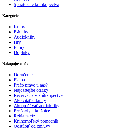
Spriatelené kníhkupectvá
Kategórie
Knihy
E-knihy
Audioknihy
Hry
Filmy
Doplnky
Nakupujte u nás
Doručenie
Platba
Prečo práve u nás?
Najčastejšie otázky
Rezervácia v kníhkupectve
Ako čítať e-knihy
Ako počúvať audioknihy
Pre školy a knižnice
Reklamácie
Knihomoľský pomocník
Odstúpiť od zmluvy