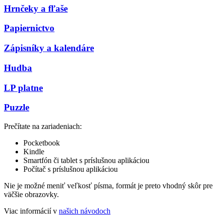
Hrnčeky a fľaše
Papiernictvo
Zápisníky a kalendáre
Hudba
LP platne
Puzzle
Prečítate na zariadeniach:
Pocketbook
Kindle
Smartfón či tablet s príslušnou aplikáciou
Počítač s príslušnou aplikáciou
Nie je možné meniť veľkosť písma, formát je preto vhodný skôr pre
väčšie obrazovky.
Viac informácií v
našich návodoch