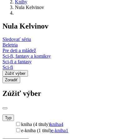
Knihy
Nula Kelvinov
Nula Kelvinov
Sledovať sériu
Beletria
Pre deti a mládež
Sci-fi, fantasy a komiksy
Sci-fi a fantasy
Sci-fi
Zúžiť výber
Zoradiť
Zúžiť výber
Typ
kniha (4 tituly)
kniha
4
e-kniha (1 titul)
e-kniha
1