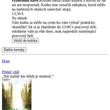
výbornom stave.
Rozdiel medzi touto knihou a novou by ste
asi ani nespoznali. Knihu sme označili nálepkou, ktorá môže
na niektorých obaloch zanechať stopy.
13,50 €
Na sklade
Táto kniha sa môže na cestu ku vám vybrať prakticky
okamžite! Ak si ju objednáte do 13:00 v pracovný deň,
odošleme vám ju ešte dnes, inak najneskôr nasledujúci
pracovný deň.
Vložiť do košíka
Ďalšie formáty
Hore
Pridať citát
Nie každý kto blúdi je stratený.