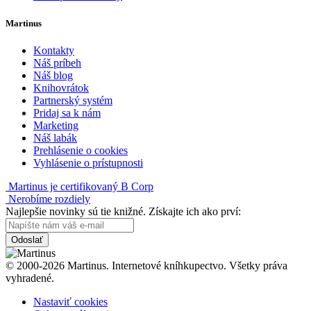
Martinus
Kontakty
Náš príbeh
Náš blog
Knihovrátok
Partnerský systém
Pridaj sa k nám
Marketing
Náš labák
Prehlásenie o cookies
Vyhlásenie o prístupnosti
Martinus je certifikovaný B Corp
Nerobíme rozdiely
Najlepšie novinky sú tie knižné. Získajte ich ako prví:
Odoslať
© 2000-2026 Martinus. Internetové kníhkupectvo. Všetky práva
vyhradené.
Nastaviť cookies