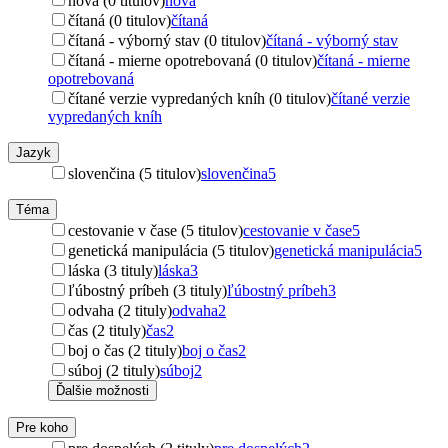
nová (0 titulov)
nová
čítaná (0 titulov)
čítaná
čítaná - výborný stav (0 titulov)
čítaná - výborný stav
čítaná - mierne opotrebovaná (0 titulov)
čítaná - mierne
opotrebovaná
čítané verzie vypredaných kníh (0 titulov)
čítané verzie
vypredaných kníh
Jazyk
slovenčina (5 titulov)
slovenčina
5
Téma
cestovanie v čase (5 titulov)
cestovanie v čase
5
genetická manipulácia (5 titulov)
genetická manipulácia
5
láska (3 tituly)
láska
3
ľúbostný príbeh (3 tituly)
ľúbostný príbeh
3
odvaha (2 tituly)
odvaha
2
čas (2 tituly)
čas
2
boj o čas (2 tituly)
boj o čas
2
súboj (2 tituly)
súboj
2
Ďalšie možnosti
Pre koho