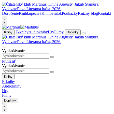
Doručenie
Kníhkupectvá
Knihovrátok
Poukážky
Knižný blog
Kontakt
E-knihy
Audioknihy
Hry
Filmy
Knihy
Doplnky
Vyhľadávanie
Prihlásiť
Vyhľadávanie
Knihy
E-knihy
Audioknihy
Hry
Filmy
Doplnky