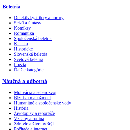
Beletria
Detektívky, trilery a horory
Sci-fi a fantasy
Komiksy
Romantika
Spoločenská beletria
Klasika
Historické
Slovenská beletria
Svetová beletria
Poézia
Ďalšie kategórie
Náučná a odborná
Motivácia a sebarozvoj
Biznis a manažment
Humanitné a spoločenské vedy
História
Životopisy a reportáže
Vzťahy a rodina
Zdravie a životný štýl
Počítače a internet