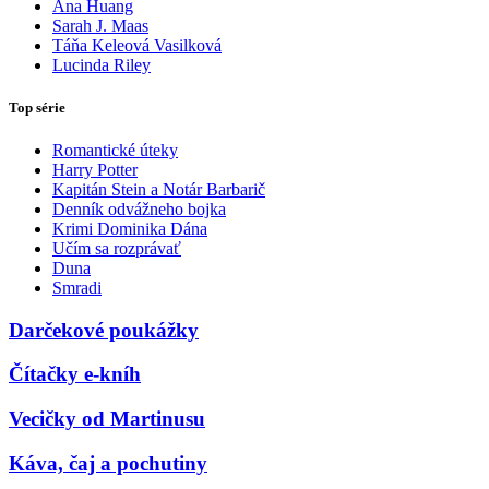
Ana Huang
Sarah J. Maas
Táňa Keleová Vasilková
Lucinda Riley
Top série
Romantické úteky
Harry Potter
Kapitán Stein a Notár Barbarič
Denník odvážneho bojka
Krimi Dominika Dána
Učím sa rozprávať
Duna
Smradi
Darčekové poukážky
Čítačky e-kníh
Vecičky od Martinusu
Káva, čaj a pochutiny