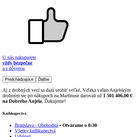
U nás nakupujete
vždy bezpečne
a s dôverou
Predchádzajúce
Ďalšie
Aj z drobných vecí sa dajú urobiť veľké. Vďaka vašim Anjelským
drobným ste pri nákupoch na Martinuse darovali už
1 501 406,00 €
na Dobrého Anjela
. Ďakujeme!
Kníhkupectvá
Bratislava - Obchodná
• Otvárame o 8:30
Všetky kníhkupectvá
Udalosti