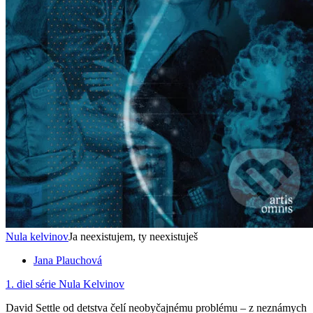
Nula kelvinov
Ja neexistujem, ty neexistuješ
Jana Plauchová
1. diel série
Nula Kelvinov
David Settle od detstva čelí neobyčajnému problému – z neznámych