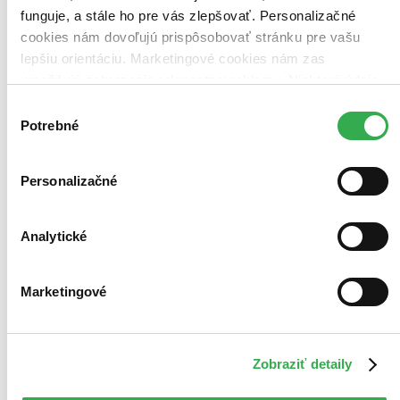
funguje, a stále ho pre vás zlepšovať. Personalizačné
cookies nám dovoľujú prispôsobovať stránku pre vašu
lepšiu orientáciu. Marketingové cookies nám zas
umožňujú zobrazenie relevantnej reklamy. Niektoré údaje
zdieľame aj s tretími stranami. Veľmi by nám pomohlo,
Výber
keby sme mohli používať všetky tieto cookies. Ďakujeme!
Potrebné
súhlasu
Personalizačné
Analytické
Marketingové
Tristodesať kelvinov
Nie si nesmrteľný, nie si nezraniteľný
Jana Plauchová
Zobraziť detaily
2. diel série
Nula Kelvinov