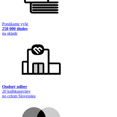
Ponúkame vyše
250 000 titulov
na sklade
Osobný odber
20 kníhkupectiev
po celom Slovensku