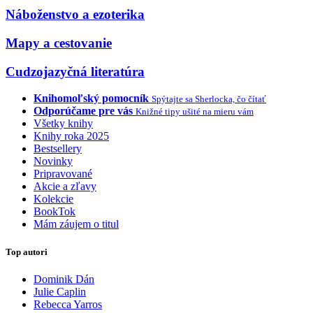
Náboženstvo a ezoterika
Mapy a cestovanie
Cudzojazyčná literatúra
Knihomoľský pomocník
Spýtajte sa Sherlocka, čo čítať
Odporúčame pre vás
Knižné tipy ušité na mieru vám
Všetky knihy
Knihy roka 2025
Bestsellery
Novinky
Pripravované
Akcie a zľavy
Kolekcie
BookTok
Mám záujem o titul
Top autori
Dominik Dán
Julie Caplin
Rebecca Yarros