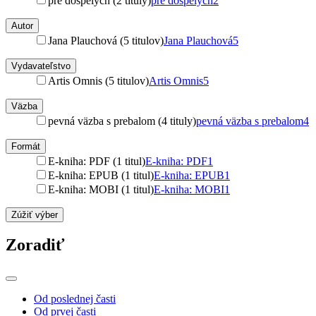
pre dospelých (2 tituly)
pre dospelých
2
Autor
Jana Plauchová (5 titulov)
Jana Plauchová
5
Vydavateľstvo
Artis Omnis (5 titulov)
Artis Omnis
5
Väzba
pevná väzba s prebalom (4 tituly)
pevná väzba s prebalom
4
Formát
E-kniha: PDF (1 titul)
E-kniha: PDF
1
E-kniha: EPUB (1 titul)
E-kniha: EPUB
1
E-kniha: MOBI (1 titul)
E-kniha: MOBI
1
Zúžiť výber
Zoradiť
Od poslednej časti
Od prvej časti