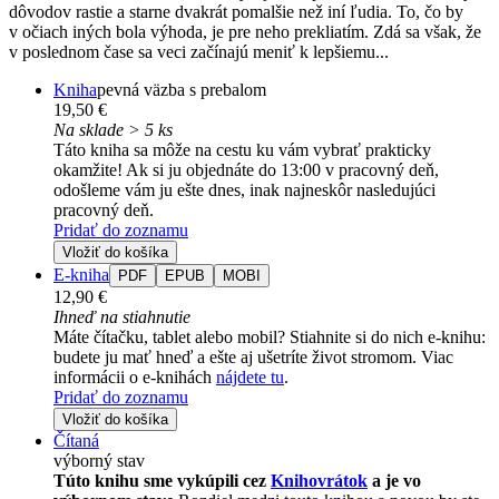
dôvodov rastie a starne dvakrát pomalšie než iní ľudia. To, čo by
v očiach iných bola výhoda, je pre neho prekliatím. Zdá sa však, že
v poslednom čase sa veci začínajú meniť k lepšiemu...
Kniha
pevná väzba s prebalom
19,50 €
Na sklade > 5 ks
Táto kniha sa môže na cestu ku vám vybrať prakticky
okamžite! Ak si ju objednáte do 13:00 v pracovný deň,
odošleme vám ju ešte dnes, inak najneskôr nasledujúci
pracovný deň.
Pridať do zoznamu
Vložiť do košíka
E-kniha
PDF
EPUB
MOBI
12,90 €
Ihneď na stiahnutie
Máte čítačku, tablet alebo mobil? Stiahnite si do nich e-knihu:
budete ju mať hneď a ešte aj ušetríte život stromom. Viac
informácii o e-knihách
nájdete tu
.
Pridať do zoznamu
Vložiť do košíka
Čítaná
výborný stav
Túto knihu sme vykúpili cez
Knihovrátok
a je vo