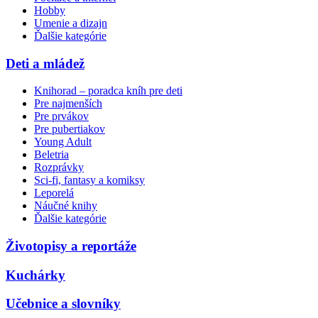
Hobby
Umenie a dizajn
Ďalšie kategórie
Deti a mládež
Knihorad – poradca kníh pre deti
Pre najmenších
Pre prvákov
Pre pubertiakov
Young Adult
Beletria
Rozprávky
Sci-fi, fantasy a komiksy
Leporelá
Náučné knihy
Ďalšie kategórie
Životopisy a reportáže
Kuchárky
Učebnice a slovníky