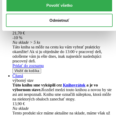
Povoliť všetko
Vo voľnom pokračovaní románu Nula kelvinov sa David Settle
rozhodne, že sa svojej životnej lásky predsa len nevzdá a utečie s
ňou. Pre takéto rozhodnutie však nemajú ich prenasledovatelia
pochopenie. Vybavení technológiami z budúcnosti veria...
Odmietnuť
Kniha
pevná väzba s prebalom
21,70 €
-10 %
Na sklade > 5 ks
Táto kniha sa môže na cestu ku vám vybrať prakticky
okamžite! Ak si ju objednáte do 13:00 v pracovný deň,
odošleme vám ju ešte dnes, inak najneskôr nasledujúci
pracovný deň.
Pridať do zoznamu
Vložiť do košíka
Čítaná
výborný stav
Túto knihu sme vykúpili cez
Knihovrátok
a je vo
výbornom stave.
Rozdiel medzi touto knihou a novou by ste
asi ani nespoznali. Knihu sme označili nálepkou, ktorá môže
na niektorých obaloch zanechať stopy.
13,90 €
Na sklade
Tento produkt síce máme aktuálne na sklade, máme však už