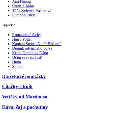
Ana Huang
Sarah J. Maas
Táňa Keleová Vasilková
Lucinda Riley
Top série
Romantické úteky
Harry Potter
Kapitán Stein a Notár Barbarič
Denník odvážneho bojka
Krimi Dominika Dána
Učím sa rozprávať
Duna
Smradi
Darčekové poukážky
Čítačky e-kníh
Vecičky od Martinusu
Káva, čaj a pochutiny