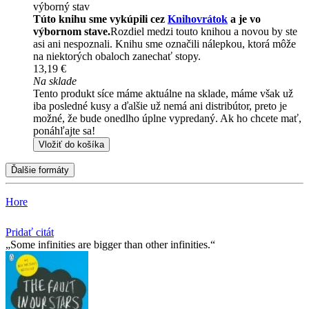
výborný stav
Túto knihu sme vykúpili cez
Knihovrátok
a je vo
výbornom stave.
Rozdiel medzi touto knihou a novou by ste
asi ani nespoznali. Knihu sme označili nálepkou, ktorá môže
na niektorých obaloch zanechať stopy.
13,19 €
Na sklade
Tento produkt síce máme aktuálne na sklade, máme však už
iba posledné kusy a ďalšie už nemá ani distribútor, preto je
možné, že bude onedlho úplne vypredaný. Ak ho chcete mať,
ponáhľajte sa!
Vložiť do košíka
Ďalšie formáty
Hore
Pridať citát
Some infinities are bigger than other infinities.