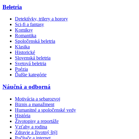
Beletria
Detektívky, trilery a horory
Sci-fi a fantasy
Komiksy
Romantika
Spoločenská beletria
Klasika
Historické
Slovenská beletria
Svetová beletria
Poézia
Ďalšie kategórie
Náučná a odborná
Motivácia a sebarozvoj
Biznis a manažment
Humanitné a spoločenské vedy
História
Životopisy a reportáže
Vzťahy a rodina
Zdravie a životný štýl
Počítače a internet