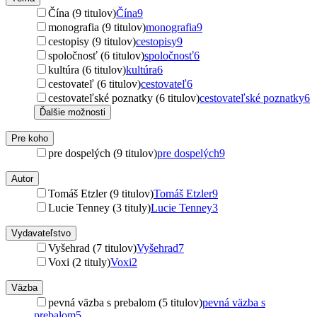
Čína (9 titulov)
Čína
9
monografia (9 titulov)
monografia
9
cestopisy (9 titulov)
cestopisy
9
spoločnosť (6 titulov)
spoločnosť
6
kultúra (6 titulov)
kultúra
6
cestovateľ (6 titulov)
cestovateľ
6
cestovateľské poznatky (6 titulov)
cestovateľské poznatky
6
Ďalšie možnosti
Pre koho
pre dospelých (9 titulov)
pre dospelých
9
Autor
Tomáš Etzler (9 titulov)
Tomáš Etzler
9
Lucie Tenney (3 tituly)
Lucie Tenney
3
Vydavateľstvo
Vyšehrad (7 titulov)
Vyšehrad
7
Voxi (2 tituly)
Voxi
2
Väzba
pevná väzba s prebalom (5 titulov)
pevná väzba s
prebalom
5