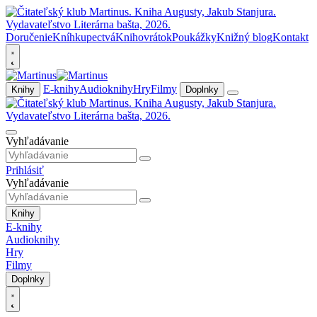
Doručenie
Kníhkupectvá
Knihovrátok
Poukážky
Knižný blog
Kontakt
E-knihy
Audioknihy
Hry
Filmy
Knihy
Doplnky
Vyhľadávanie
Prihlásiť
Vyhľadávanie
Knihy
E-knihy
Audioknihy
Hry
Filmy
Doplnky