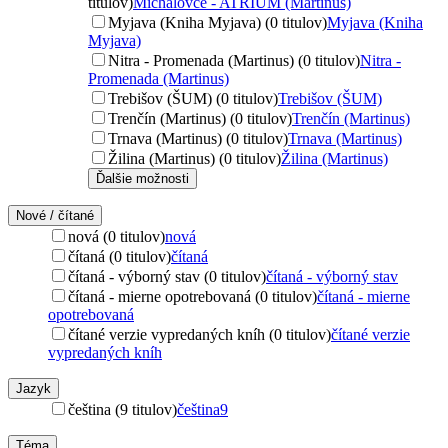
titulov)
Michalovce - ATRIUM (Martinus)
Myjava (Kniha Myjava) (0 titulov)
Myjava (Kniha
Myjava)
Nitra - Promenada (Martinus) (0 titulov)
Nitra -
Promenada (Martinus)
Trebišov (ŠUM) (0 titulov)
Trebišov (ŠUM)
Trenčín (Martinus) (0 titulov)
Trenčín (Martinus)
Trnava (Martinus) (0 titulov)
Trnava (Martinus)
Žilina (Martinus) (0 titulov)
Žilina (Martinus)
Ďalšie možnosti
Nové / čítané
nová (0 titulov)
nová
čítaná (0 titulov)
čítaná
čítaná - výborný stav (0 titulov)
čítaná - výborný stav
čítaná - mierne opotrebovaná (0 titulov)
čítaná - mierne
opotrebovaná
čítané verzie vypredaných kníh (0 titulov)
čítané verzie
vypredaných kníh
Jazyk
čeština (9 titulov)
čeština
9
Téma