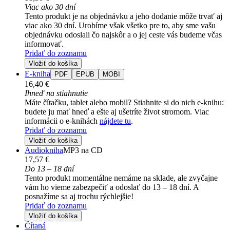
Viac ako 30 dní
Tento produkt je na objednávku a jeho dodanie môže trvať aj
viac ako 30 dní. Urobíme však všetko pre to, aby sme vašu
objednávku odoslali čo najskôr a o jej ceste vás budeme včas
informovať.
Pridať do zoznamu
Vložiť do košíka
E-kniha
PDF
EPUB
MOBI
16,40 €
Ihneď na stiahnutie
Máte čítačku, tablet alebo mobil? Stiahnite si do nich e-knihu:
budete ju mať hneď a ešte aj ušetríte život stromom. Viac
informácii o e-knihách
nájdete tu
.
Pridať do zoznamu
Vložiť do košíka
Audiokniha
MP3 na CD
17,57 €
Do 13 – 18 dní
Tento produkt momentálne nemáme na sklade, ale zvyčajne
vám ho vieme zabezpečiť a odoslať do 13 – 18 dní. A
posnažíme sa aj trochu rýchlejšie!
Pridať do zoznamu
Vložiť do košíka
Čítaná