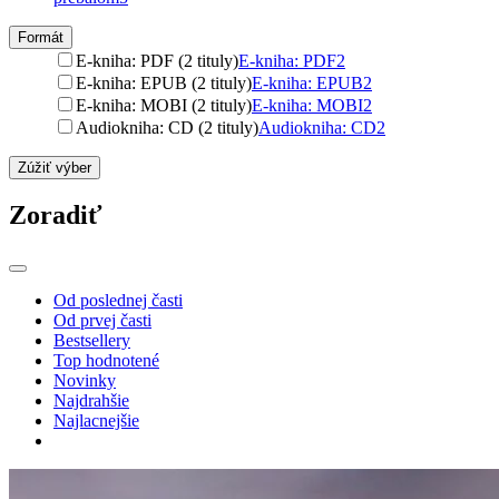
Formát
E-kniha: PDF (2 tituly)
E-kniha: PDF
2
E-kniha: EPUB (2 tituly)
E-kniha: EPUB
2
E-kniha: MOBI (2 tituly)
E-kniha: MOBI
2
Audiokniha: CD (2 tituly)
Audiokniha: CD
2
Zúžiť výber
Zoradiť
Od poslednej časti
Od prvej časti
Bestsellery
Top hodnotené
Novinky
Najdrahšie
Najlacnejšie