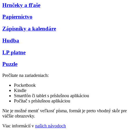
Hrnčeky a fľaše
Papiernictvo
Zápisníky a kalendáre
Hudba
LP platne
Puzzle
Prečítate na zariadeniach:
Pocketbook
Kindle
Smartfón či tablet s príslušnou aplikáciou
Počítač s príslušnou aplikáciou
Nie je možné meniť veľkosť písma, formát je preto vhodný skôr pre
väčšie obrazovky.
Viac informácií v
našich návodoch