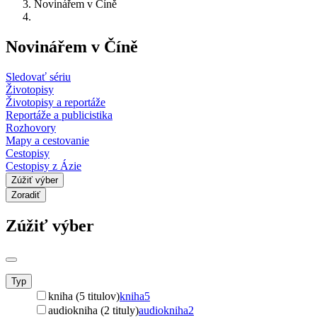
Novinářem v Číně
Novinářem v Číně
Sledovať sériu
Životopisy
Životopisy a reportáže
Reportáže a publicistika
Rozhovory
Mapy a cestovanie
Cestopisy
Cestopisy z Ázie
Zúžiť výber
Zoradiť
Zúžiť výber
Typ
kniha (5 titulov)
kniha
5
audiokniha (2 tituly)
audiokniha
2