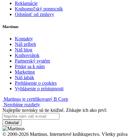
Reklamácie
Knihomoľský pomocník
Odstúpiť od zmluvy
Martinus
Kontakty
Náš príbeh
Náš blog
Knihovrátok
Partnerský systém
Pridaj sa k nám
Marketing
Náš labák
Prehlásenie o cookies
Vyhlásenie o prístupnosti
Martinus je certifikovaný B Corp
Nerobíme rozdiely
Najlepšie novinky sú tie knižné. Získajte ich ako prví:
Odoslať
© 2000-2026 Martinus. Internetové kníhkupectvo. Všetky práva