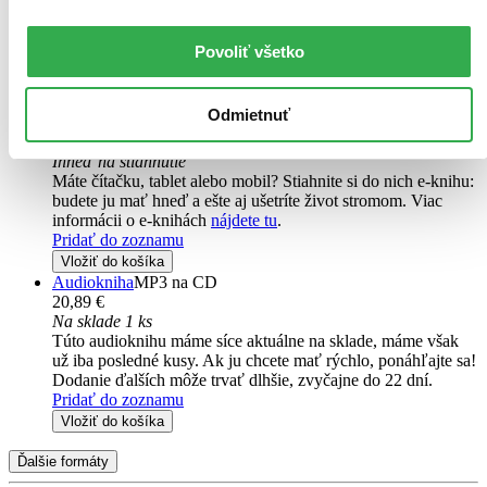
Túto knihu máme síce aktuálne na sklade, máme však už iba
posledné kusy. Ak ju chcete mať rýchlo, ponáhľajte sa!
Povoliť všetko
Dodanie ďalších môže trvať dlhšie, zvyčajne do 16 dní.
Pridať do zoznamu
Vložiť do košíka
Odmietnuť
E-kniha
PDF
EPUB
MOBI
15,51 €
Ihneď na stiahnutie
Máte čítačku, tablet alebo mobil? Stiahnite si do nich e-knihu:
budete ju mať hneď a ešte aj ušetríte život stromom. Viac
informácii o e-knihách
nájdete tu
.
Pridať do zoznamu
Vložiť do košíka
Audiokniha
MP3 na CD
20,89 €
Na sklade 1 ks
Túto audioknihu máme síce aktuálne na sklade, máme však
už iba posledné kusy. Ak ju chcete mať rýchlo, ponáhľajte sa!
Dodanie ďalších môže trvať dlhšie, zvyčajne do 22 dní.
Pridať do zoznamu
Vložiť do košíka
Ďalšie formáty