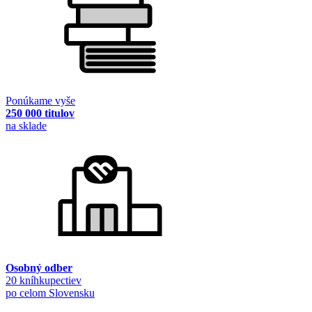
Ponúkame vyše
250 000 titulov
na sklade
Osobný odber
20 kníhkupectiev
po celom Slovensku