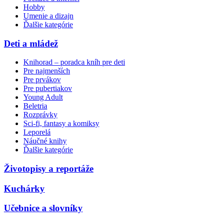
Hobby
Umenie a dizajn
Ďalšie kategórie
Deti a mládež
Knihorad – poradca kníh pre deti
Pre najmenších
Pre prvákov
Pre pubertiakov
Young Adult
Beletria
Rozprávky
Sci-fi, fantasy a komiksy
Leporelá
Náučné knihy
Ďalšie kategórie
Životopisy a reportáže
Kuchárky
Učebnice a slovníky