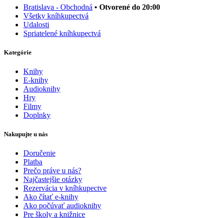
Bratislava - Obchodná
• Otvorené do 20:00
Všetky kníhkupectvá
Udalosti
Spriatelené kníhkupectvá
Kategórie
Knihy
E-knihy
Audioknihy
Hry
Filmy
Doplnky
Nakupujte u nás
Doručenie
Platba
Prečo práve u nás?
Najčastejšie otázky
Rezervácia v kníhkupectve
Ako čítať e-knihy
Ako počúvať audioknihy
Pre školy a knižnice