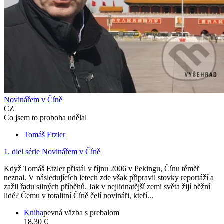
Novinářem v Číně
CZ
Co jsem to proboha udělal
Tomáš Etzler
1. diel série
Novinářem v Číně
Když Tomáš Etzler přistál v říjnu 2006 v Pekingu, Čínu téměř
neznal. V následujících letech zde však připravil stovky reportáží a
zažil řadu silných příběhů. Jak v nejlidnatější zemi světa žijí běžní
lidé? Čemu v totalitní Číně čelí novináři, kteří...
Kniha
pevná väzba s prebalom
18,30 €