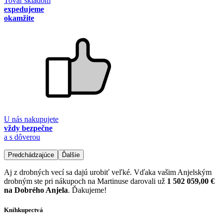
Tovar skladom
expedujeme
okamžite
U nás nakupujete
vždy bezpečne
a s dôverou
Predchádzajúce
Ďalšie
Aj z drobných vecí sa dajú urobiť veľké. Vďaka vašim Anjelským
drobným ste pri nákupoch na Martinuse darovali už
1 502 059,00 €
na Dobrého Anjela
. Ďakujeme!
Kníhkupectvá