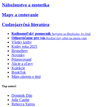
Náboženstvo a ezoterika
Mapy a cestovanie
Cudzojazyčná literatúra
Knihomoľský pomocník
Spýtajte sa Sherlocka, čo čítať
Odporúčame pre vás
Knižné tipy ušité na mieru vám
Všetky knihy
Knihy roka 2025
Bestsellery
Novinky
Pripravované
Akcie a zľavy
Kolekcie
BookTok
Mám záujem o titul
Top autori
Dominik Dán
Julie Caplin
Rebecca Yarros