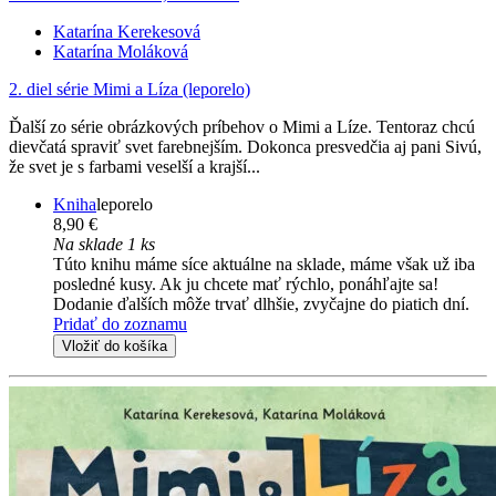
Katarína Kerekesová
Katarína Moláková
2. diel série
Mimi a Líza (leporelo)
Ďalší zo série obrázkových príbehov o Mimi a Líze. Tentoraz chcú
dievčatá spraviť svet farebnejším. Dokonca presvedčia aj pani Sivú,
že svet je s farbami veselší a krajší...
Kniha
leporelo
8,90 €
Na sklade 1 ks
Túto knihu máme síce aktuálne na sklade, máme však už iba
posledné kusy. Ak ju chcete mať rýchlo, ponáhľajte sa!
Dodanie ďalších môže trvať dlhšie, zvyčajne do piatich dní.
Pridať do zoznamu
Vložiť do košíka