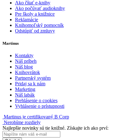
Ako čítať e-knihy
Ako počúvať audioknihy
Pre školy a knižnice
Reklamácie
Knihomoľský pomocník
Odstúpiť od zmluvy
Martinus
Kontakty
Náš príbeh
Náš blog
Knihovrátok
Partnerský systém
Pridaj sa k nám
Marketing
Náš labák
Prehlásenie o cookies
Vyhlásenie o prístupnosti
Martinus je certifikovaný B Corp
Nerobíme rozdiely
Najlepšie novinky sú tie knižné. Získajte ich ako prví: