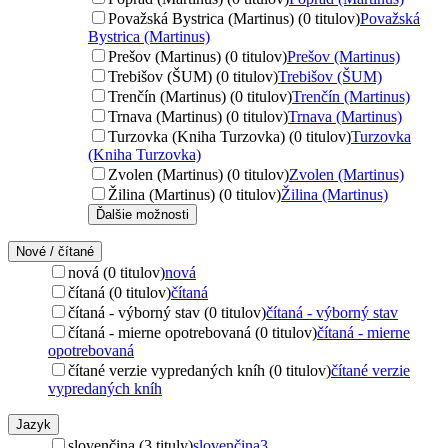
Považská Bystrica (Martinus) (0 titulov)
Považská
Bystrica (Martinus)
Prešov (Martinus) (0 titulov)
Prešov (Martinus)
Trebišov (ŠUM) (0 titulov)
Trebišov (ŠUM)
Trenčín (Martinus) (0 titulov)
Trenčín (Martinus)
Trnava (Martinus) (0 titulov)
Trnava (Martinus)
Turzovka (Kniha Turzovka) (0 titulov)
Turzovka
(Kniha Turzovka)
Zvolen (Martinus) (0 titulov)
Zvolen (Martinus)
Žilina (Martinus) (0 titulov)
Žilina (Martinus)
Ďalšie možnosti
Nové / čítané
nová (0 titulov)
nová
čítaná (0 titulov)
čítaná
čítaná - výborný stav (0 titulov)
čítaná - výborný stav
čítaná - mierne opotrebovaná (0 titulov)
čítaná - mierne
opotrebovaná
čítané verzie vypredaných kníh (0 titulov)
čítané verzie
vypredaných kníh
Jazyk
slovenčina (3 tituly)
slovenčina
3