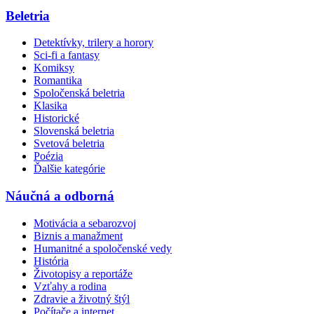
Beletria
Detektívky, trilery a horory
Sci-fi a fantasy
Komiksy
Romantika
Spoločenská beletria
Klasika
Historické
Slovenská beletria
Svetová beletria
Poézia
Ďalšie kategórie
Náučná a odborná
Motivácia a sebarozvoj
Biznis a manažment
Humanitné a spoločenské vedy
História
Životopisy a reportáže
Vzťahy a rodina
Zdravie a životný štýl
Počítače a internet