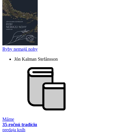
Ryby nemajú nohy
Jón Kalman Stefánsson
Máme
35-ročnú tradíciu
predaja kníh