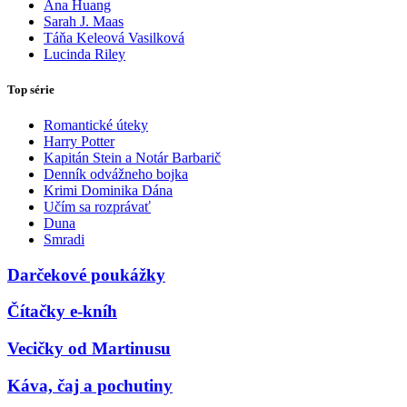
Ana Huang
Sarah J. Maas
Táňa Keleová Vasilková
Lucinda Riley
Top série
Romantické úteky
Harry Potter
Kapitán Stein a Notár Barbarič
Denník odvážneho bojka
Krimi Dominika Dána
Učím sa rozprávať
Duna
Smradi
Darčekové poukážky
Čítačky e-kníh
Vecičky od Martinusu
Káva, čaj a pochutiny