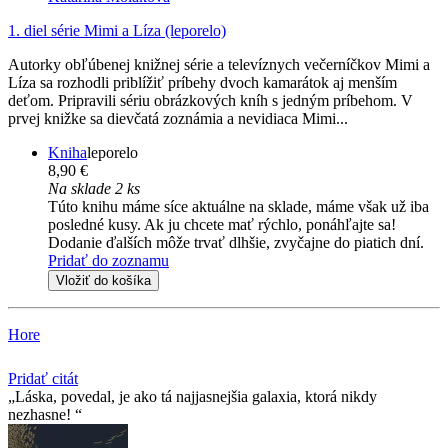
1. diel série
Mimi a Líza (leporelo)
Autorky obľúbenej knižnej série a televíznych večerníčkov Mimi a
Líza sa rozhodli priblížiť príbehy dvoch kamarátok aj menším
deťom. Pripravili sériu obrázkových kníh s jedným príbehom. V
prvej knižke sa dievčatá zoznámia a nevidiaca Mimi...
Kniha
leporelo
8,90 €
Na sklade 2 ks
Túto knihu máme síce aktuálne na sklade, máme však už iba
posledné kusy. Ak ju chcete mať rýchlo, ponáhľajte sa!
Dodanie ďalších môže trvať dlhšie, zvyčajne do piatich dní.
Pridať do zoznamu
Vložiť do košíka
Hore
Pridať citát
Láska, povedal, je ako tá najjasnejšia galaxia, ktorá nikdy
nezhasne!