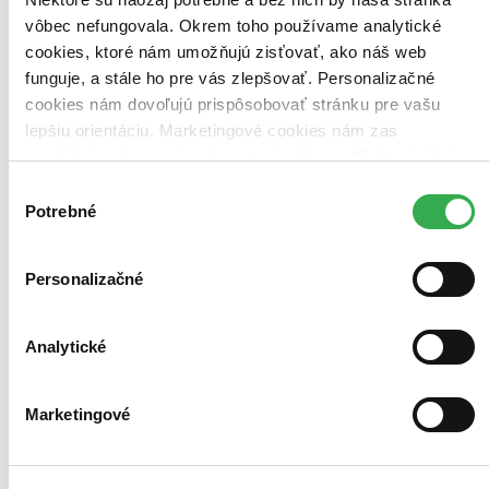
vôbec nefungovala. Okrem toho používame analytické
cookies, ktoré nám umožňujú zisťovať, ako náš web
funguje, a stále ho pre vás zlepšovať. Personalizačné
cookies nám dovoľujú prispôsobovať stránku pre vašu
lepšiu orientáciu. Marketingové cookies nám zas
umožňujú zobrazenie relevantnej reklamy. Niektoré údaje
zdieľame aj s tretími stranami. Veľmi by nám pomohlo,
Výber
keby sme mohli používať všetky tieto cookies. Ďakujeme!
Potrebné
súhlasu
Personalizačné
Analytické
Marketingové