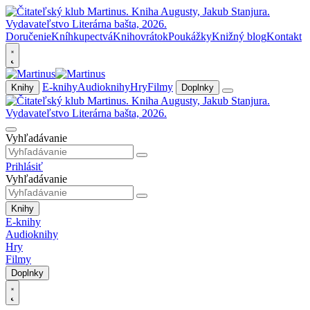
Doručenie
Kníhkupectvá
Knihovrátok
Poukážky
Knižný blog
Kontakt
E-knihy
Audioknihy
Hry
Filmy
Knihy
Doplnky
Vyhľadávanie
Prihlásiť
Vyhľadávanie
Knihy
E-knihy
Audioknihy
Hry
Filmy
Doplnky