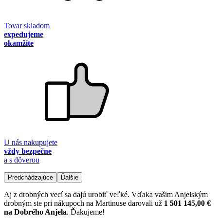
Tovar skladom
expedujeme
okamžite
U nás nakupujete
vždy bezpečne
a s dôverou
Predchádzajúce
Ďalšie
Aj z drobných vecí sa dajú urobiť veľké. Vďaka vašim Anjelským
drobným ste pri nákupoch na Martinuse darovali už
1 501 145,00 €
na Dobrého Anjela
. Ďakujeme!