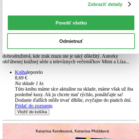
Zobraziť detaily
Mimi a Líza: Vanilkový deň
Katarína Kerekesová
Povoliť všetko
Katarína Moláková
3. diel série
Mimi a Líza (leporelo)
Odmietnuť
Mimi žije vo svete za zavretými očami. No jej svet vôbec nie je
nudný a čiernobiely. Spolu s neposednou Lízou prežívajú
dobrodružstvá, kde zrak zrazu nie je taký dôležitý. Autorky
obľúbenej knižnej série a televíznych večerníčkov Mimi a Líza...
Kniha
leporelo
8,69 €
Na sklade 1 ks
Túto knihu máme síce aktuálne na sklade, máme však už iba
posledné kusy. Ak ju chcete mať rýchlo, ponáhľajte sa!
Dodanie ďalších môže trvať dlhšie, zvyčajne do piatich dní.
Pridať do zoznamu
Vložiť do košíka