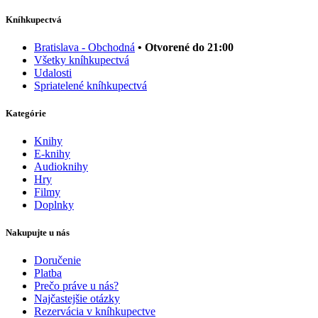
Kníhkupectvá
Bratislava - Obchodná
• Otvorené do 21:00
Všetky kníhkupectvá
Udalosti
Spriatelené kníhkupectvá
Kategórie
Knihy
E-knihy
Audioknihy
Hry
Filmy
Doplnky
Nakupujte u nás
Doručenie
Platba
Prečo práve u nás?
Najčastejšie otázky
Rezervácia v kníhkupectve