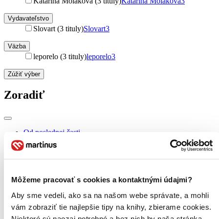
Katarína Moláková (3 tituly)
Katarína Moláková
3
Vydavateľstvo
Slovart (3 tituly)
Slovart
3
Väzba
leporelo (3 tituly)
leporelo
3
Zúžiť výber
Zoradiť
Od poslednej časti
Od prvej časti
Bestsellery
Top hodnotené
Novinky
Najdrahšie
Môžeme pracovať s cookies a kontaktnými údajmi?
Najlacnejšie
Aby sme vedeli, ako sa na našom webe správate, a mohli
vám zobraziť tie najlepšie tipy na knihy, zbierame cookies.
Niektoré sú naozaj potrebné a bez nich by naša stránka