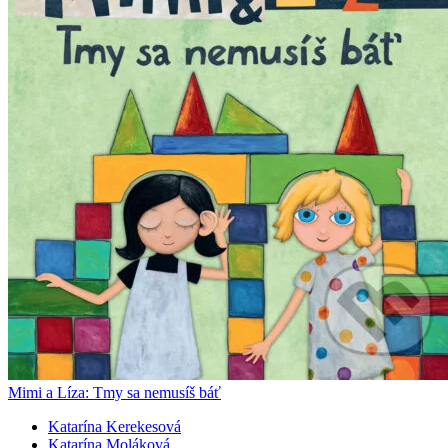
Mimi a Líza: Tmy sa nemusíš báť
Katarína Kerekesová
Katarína Moláková