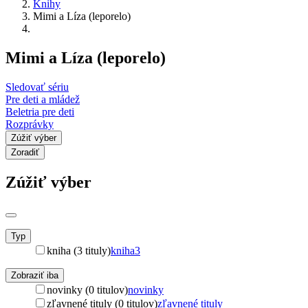
Knihy
Mimi a Líza (leporelo)
Mimi a Líza (leporelo)
Sledovať sériu
Pre deti a mládež
Beletria pre deti
Rozprávky
Zúžiť výber
Zoradiť
Zúžiť výber
Typ
kniha (3 tituly)
kniha
3
Zobraziť iba
novinky (0 titulov)
novinky
zľavnené tituly (0 titulov)
zľavnené tituly