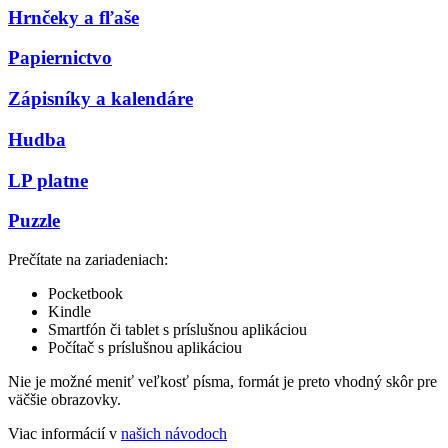
Hrnčeky a fľaše
Papiernictvo
Zápisníky a kalendáre
Hudba
LP platne
Puzzle
Prečítate na zariadeniach:
Pocketbook
Kindle
Smartfón či tablet s príslušnou aplikáciou
Počítač s príslušnou aplikáciou
Nie je možné meniť veľkosť písma, formát je preto vhodný skôr pre
väčšie obrazovky.
Viac informácií v
našich návodoch