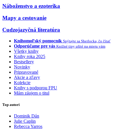
Náboženstvo a ezoterika
Mapy a cestovanie
Cudzojazyčná literatúra
Knihomoľský pomocník
Spýtajte sa Sherlocka, čo čítať
Odporúčame pre vás
Knižné tipy ušité na mieru vám
Všetky knihy
Knihy roka 2025
Bestsellery
Novinky
Pripravované
Akcie a zľavy
Kolekcie
Knihy s podporou FPU
Mám záujem o titul
Top autori
Dominik Dán
Julie Caplin
Rebecca Yarros