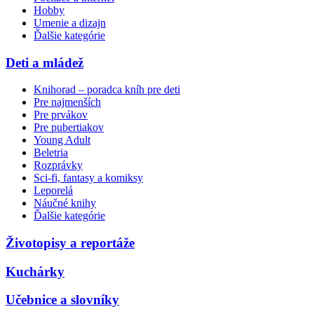
Hobby
Umenie a dizajn
Ďalšie kategórie
Deti a mládež
Knihorad – poradca kníh pre deti
Pre najmenších
Pre prvákov
Pre pubertiakov
Young Adult
Beletria
Rozprávky
Sci-fi, fantasy a komiksy
Leporelá
Náučné knihy
Ďalšie kategórie
Životopisy a reportáže
Kuchárky
Učebnice a slovníky