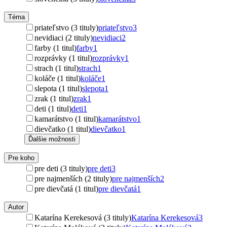
Téma
priateľstvo (3 tituly)
priateľstvo
3
nevidiaci (2 tituly)
nevidiaci
2
farby (1 titul)
farby
1
rozprávky (1 titul)
rozprávky
1
strach (1 titul)
strach
1
koláče (1 titul)
koláče
1
slepota (1 titul)
slepota
1
zrak (1 titul)
zrak
1
deti (1 titul)
deti
1
kamarátstvo (1 titul)
kamarátstvo
1
dievčatko (1 titul)
dievčatko
1
Ďalšie možnosti
Pre koho
pre deti (3 tituly)
pre deti
3
pre najmenších (2 tituly)
pre najmenších
2
pre dievčatá (1 titul)
pre dievčatá
1
Autor
Katarína Kerekesová (3 tituly)
Katarína Kerekesová
3