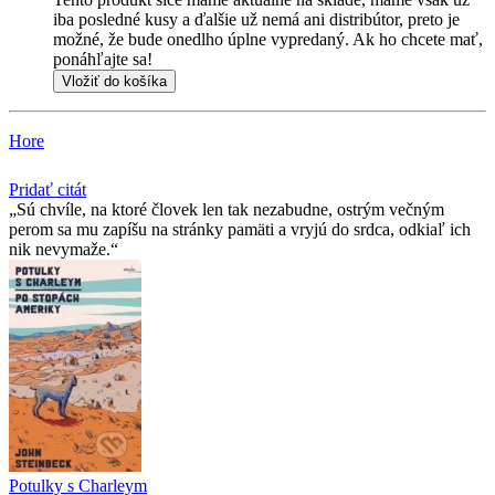
iba posledné kusy a ďalšie už nemá ani distribútor, preto je
možné, že bude onedlho úplne vypredaný. Ak ho chcete mať,
ponáhľajte sa!
Vložiť do košíka
Hore
Pridať citát
Sú chvíle, na ktoré človek len tak nezabudne, ostrým večným
perom sa mu zapíšu na stránky pamäti a vryjú do srdca, odkiaľ ich
nik nevymaže.
Potulky s Charleym