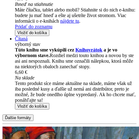
Ihneď na stiahnutie
Máte čítačku, tablet alebo mobil? Stiahnite si do nich e-knihu:
budete ju mať hneď a ešte aj ušetríte život stromom. Viac
informácii o e-knihách
nájdete tu
.
Pridať do zoznamu
Vložiť do košíka
Čítaná
výborný stav
Túto knihu sme vykúpili cez
Knihovrátok
a je vo
výbornom stave.
Rozdiel medzi touto knihou a novou by ste
asi ani nespoznali. Knihu sme označili nálepkou, ktorá môže
na niektorých obaloch zanechať stopy.
6,60 €
Na sklade
Tento produkt síce máme aktuálne na sklade, máme však už
iba posledné kusy a ďalšie už nemá ani distribútor, preto je
možné, že bude onedlho úplne vypredaný. Ak ho chcete mať,
ponáhľajte sa!
Vložiť do košíka
Ďalšie formáty