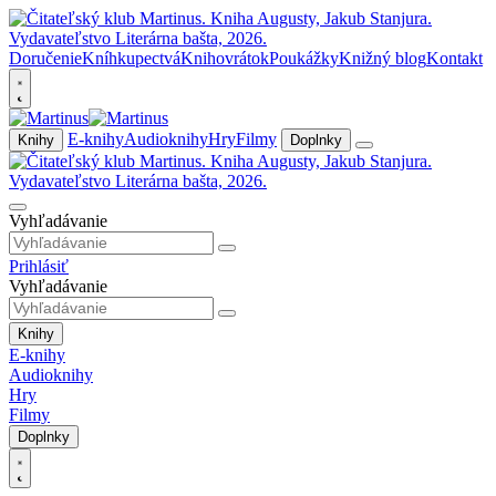
Doručenie
Kníhkupectvá
Knihovrátok
Poukážky
Knižný blog
Kontakt
E-knihy
Audioknihy
Hry
Filmy
Knihy
Doplnky
Vyhľadávanie
Prihlásiť
Vyhľadávanie
Knihy
E-knihy
Audioknihy
Hry
Filmy
Doplnky