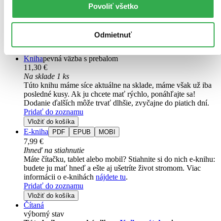
Povoliť všetko
Francúzsko 1536. Niekto zavraždil následníka trónu Františka de
Valois. Najväčší tieň podozrenia zo spáchania tohto zločinu padne
na jeho švagrinú Katarínu de' Medici. No francúzsky kráľ František
Odmietnuť
I. verí, že...
Kniha
pevná väzba s prebalom
11,30 €
Na sklade 1 ks
Túto knihu máme síce aktuálne na sklade, máme však už iba
posledné kusy. Ak ju chcete mať rýchlo, ponáhľajte sa!
Dodanie ďalších môže trvať dlhšie, zvyčajne do piatich dní.
Pridať do zoznamu
Vložiť do košíka
E-kniha
PDF
EPUB
MOBI
7,99 €
Ihneď na stiahnutie
Máte čítačku, tablet alebo mobil? Stiahnite si do nich e-knihu:
budete ju mať hneď a ešte aj ušetríte život stromom. Viac
informácii o e-knihách
nájdete tu
.
Pridať do zoznamu
Vložiť do košíka
Čítaná
výborný stav