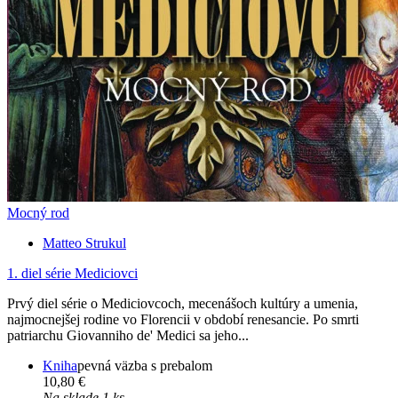
Mocný rod
Matteo Strukul
1. diel série
Mediciovci
Prvý diel série o Mediciovcoch, mecenášoch kultúry a umenia,
najmocnejšej rodine vo Florencii v období renesancie. Po smrti
patriarchu Giovanniho de' Medici sa jeho...
Kniha
pevná väzba s prebalom
10,80 €
Na sklade 1 ks