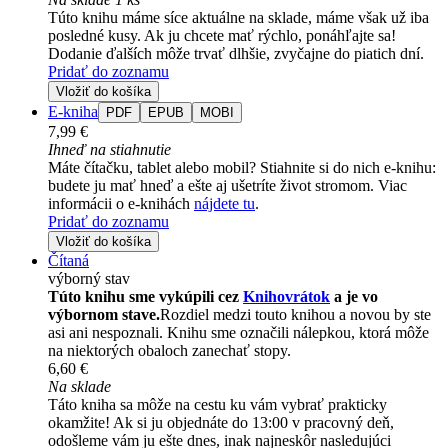
Túto knihu máme síce aktuálne na sklade, máme však už iba
posledné kusy. Ak ju chcete mať rýchlo, ponáhľajte sa!
Dodanie ďalších môže trvať dlhšie, zvyčajne do piatich dní.
Pridať do zoznamu
Vložiť do košíka
E-kniha
PDF
EPUB
MOBI
7,99 €
Ihneď na stiahnutie
Máte čítačku, tablet alebo mobil? Stiahnite si do nich e-knihu:
budete ju mať hneď a ešte aj ušetríte život stromom. Viac
informácii o e-knihách
nájdete tu
.
Pridať do zoznamu
Vložiť do košíka
Čítaná
výborný stav
Túto knihu sme vykúpili cez
Knihovrátok
a je vo
výbornom stave.
Rozdiel medzi touto knihou a novou by ste
asi ani nespoznali. Knihu sme označili nálepkou, ktorá môže
na niektorých obaloch zanechať stopy.
6,60 €
Na sklade
Táto kniha sa môže na cestu ku vám vybrať prakticky
okamžite! Ak si ju objednáte do 13:00 v pracovný deň,
odošleme vám ju ešte dnes, inak najneskôr nasledujúci