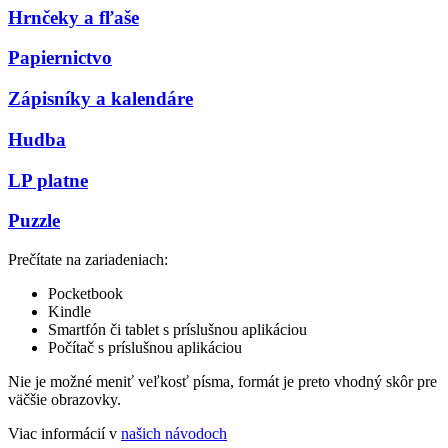
Hrnčeky a fľaše
Papiernictvo
Zápisníky a kalendáre
Hudba
LP platne
Puzzle
Prečítate na zariadeniach:
Pocketbook
Kindle
Smartfón či tablet s príslušnou aplikáciou
Počítač s príslušnou aplikáciou
Nie je možné meniť veľkosť písma, formát je preto vhodný skôr pre
väčšie obrazovky.
Viac informácií v
našich návodoch