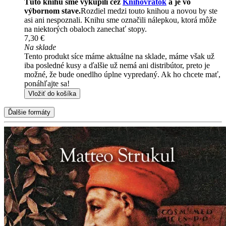
Túto knihu sme vykúpili cez
Knihovrátok
a je vo
výbornom stave.
Rozdiel medzi touto knihou a novou by ste
asi ani nespoznali. Knihu sme označili nálepkou, ktorá môže
na niektorých obaloch zanechať stopy.
7,30 €
Na sklade
Tento produkt síce máme aktuálne na sklade, máme však už
iba posledné kusy a ďalšie už nemá ani distribútor, preto je
možné, že bude onedlho úplne vypredaný. Ak ho chcete mať,
ponáhľajte sa!
Vložiť do košíka
Ďalšie formáty