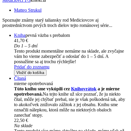
Mediciovci 1-3
kolekcia
Matteo Strukul
Spoznajte známy starý taliansky rod Mediciovcov aj
prostredníctvom prvých troch dielov tejto románovej série...
Kniha
pevná väzba s prebalom
41,70 €
Do 1 – 5 dní
Tento produkt momentálne nemáme na sklade, ale zvyčajne
vám ho vieme zabezpečiť a odoslať do 1 – 5 dní. A
posnažíme sa aj trochu rýchlejšie!
Pridať do zoznamu
Vložiť do košíka
Čítaná
mierne opotrebovaná
Túto knihu sme vykúpili cez
Knihovrátok
a je mierne
opotrebovaná.
Na tejto knihe už síce poznať, že ju niekto
čítal, môže jej chýbať prebal, nie je však poškodená tak, aby
to akokoľvek znižovalo zážitok z jej obsahu. Knihu sme
označili nálepkou, ktorá môže na niektorých obaloch
zanechať stopy.
22,50 €
Na sklade
Tento produkt síce máme aktuálne na sklade, máme však už