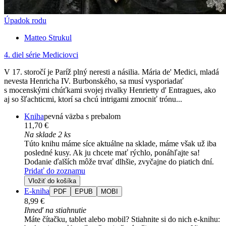
Úpadok rodu
Matteo Strukul
4. diel série
Mediciovci
V 17. storočí je Paríž plný neresti a násilia. Mária de' Medici, mladá
nevesta Henricha IV. Burbonského, sa musí vysporiadať
s mocenskými chúťkami svojej rivalky Henrietty d' Entragues, ako
aj so šľachticmi, ktorí sa chcú intrigami zmocniť trónu...
Kniha
pevná väzba s prebalom
11,70 €
Na sklade 2 ks
Túto knihu máme síce aktuálne na sklade, máme však už iba
posledné kusy. Ak ju chcete mať rýchlo, ponáhľajte sa!
Dodanie ďalších môže trvať dlhšie, zvyčajne do piatich dní.
Pridať do zoznamu
Vložiť do košíka
E-kniha
PDF
EPUB
MOBI
8,99 €
Ihneď na stiahnutie
Máte čítačku, tablet alebo mobil? Stiahnite si do nich e-knihu: