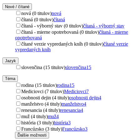
Nové / čítané
nová (0 titulov)
nová
čítaná (0 titulov)
čítaná
čítaná - výborný stav (0 titulov)
čítaná - výborný stav
čítaná - mierne opotrebovaná (0 titulov)
čítaná - mierne
opotrebovaná
čítané verzie vypredaných kníh (0 titulov)
čítané verzie
vypredaných kníh
Jazyk
slovenčina (15 titulov)
slovenčina
15
Téma
rodina (15 titulov)
rodina
15
Mediciovci (7 titulov)
Mediciovci
7
osobnosti dejin (4 tituly)
osobnosti dejin
4
manželstvo (4 tituly)
manželstvo
4
renesancia (4 tituly)
renesancia
4
muž (4 tituly)
muž
4
história (3 tituly)
história
3
Francúzsko (3 tituly)
Francúzsko
3
Ďalšie možnosti