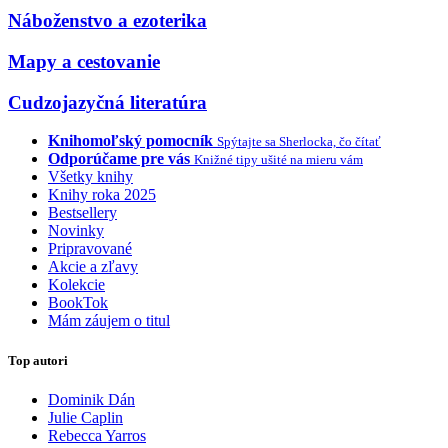
Náboženstvo a ezoterika
Mapy a cestovanie
Cudzojazyčná literatúra
Knihomoľský pomocník
Spýtajte sa Sherlocka, čo čítať
Odporúčame pre vás
Knižné tipy ušité na mieru vám
Všetky knihy
Knihy roka 2025
Bestsellery
Novinky
Pripravované
Akcie a zľavy
Kolekcie
BookTok
Mám záujem o titul
Top autori
Dominik Dán
Julie Caplin
Rebecca Yarros