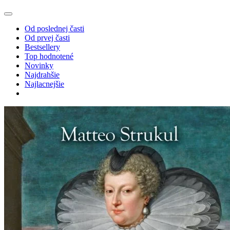
Od poslednej časti
Od prvej časti
Bestsellery
Top hodnotené
Novinky
Najdrahšie
Najlacnejšie