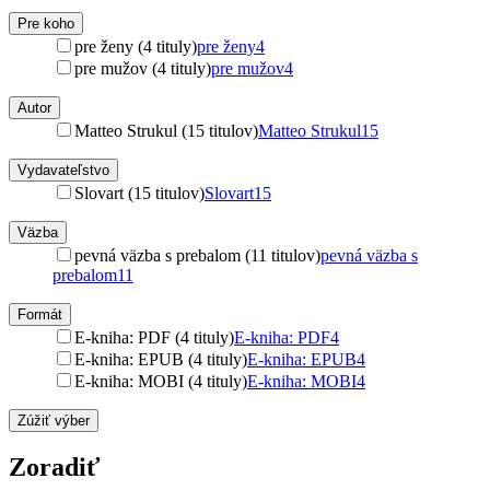
Pre koho
pre ženy (4 tituly)
pre ženy
4
pre mužov (4 tituly)
pre mužov
4
Autor
Matteo Strukul (15 titulov)
Matteo Strukul
15
Vydavateľstvo
Slovart (15 titulov)
Slovart
15
Väzba
pevná väzba s prebalom (11 titulov)
pevná väzba s
prebalom
11
Formát
E-kniha: PDF (4 tituly)
E-kniha: PDF
4
E-kniha: EPUB (4 tituly)
E-kniha: EPUB
4
E-kniha: MOBI (4 tituly)
E-kniha: MOBI
4
Zúžiť výber
Zoradiť