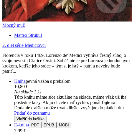
Mocný muž
Matteo Strukul
2. diel série
Mediciovci
Florencia v roku 1469. Lorenzo de' Medici vyhráva čestný súboj o
svoju nevestu Clarice Orsini. Sobáš nie je pre Lorenza jednoduchým
krokom, keďže jeho srdce – tým si je istý – patrí a naveky bude
patriť...
Kniha
pevná väzba s prebalom
10,80 €
Na sklade 1 ks
Túto knihu máme síce aktuálne na sklade, máme však už iba
posledné kusy. Ak ju chcete mať rýchlo, ponáhľajte sa!
Dodanie ďalších môže trvať dlhšie, zvyčajne do piatich dní.
Pridať do zoznamu
Vložiť do košíka
E-kniha
PDF
EPUB
MOBI
7,99 €