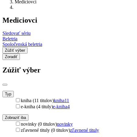
Mediciovci
Mediciovci
Sledovať sériu
Beletria
Spoločenská beletria
Zúžiť výber
Zoradiť
Zúžiť výber
Typ
kniha (11 titulov)
kniha
11
e-kniha (4 tituly)
e-kniha
4
Zobraziť iba
novinky (0 titulov)
novinky
zľavnené tituly (0 titulov)
zľavnené tituly