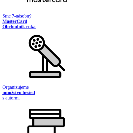
Sme 7-násobný
MasterCard
Obchodník roka
Organizujeme
množstvo besied
s autormi