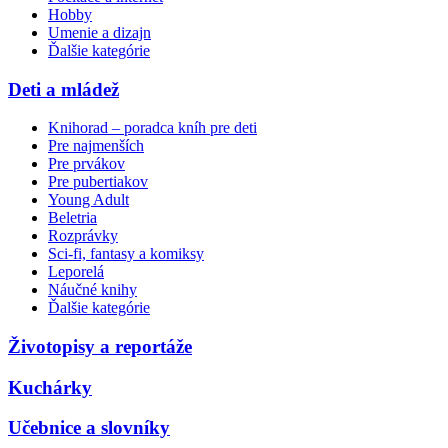
Hobby
Umenie a dizajn
Ďalšie kategórie
Deti a mládež
Knihorad – poradca kníh pre deti
Pre najmenších
Pre prvákov
Pre pubertiakov
Young Adult
Beletria
Rozprávky
Sci-fi, fantasy a komiksy
Leporelá
Náučné knihy
Ďalšie kategórie
Životopisy a reportáže
Kuchárky
Učebnice a slovníky