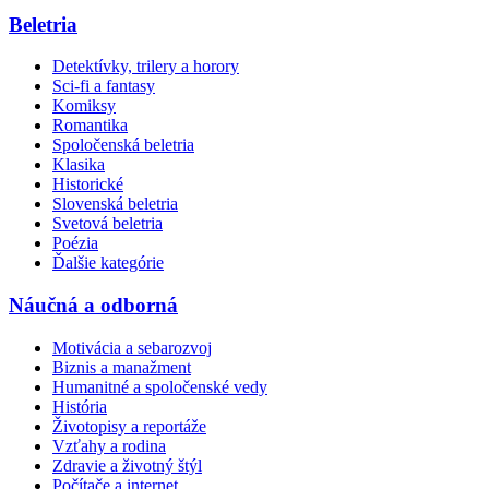
Beletria
Detektívky, trilery a horory
Sci-fi a fantasy
Komiksy
Romantika
Spoločenská beletria
Klasika
Historické
Slovenská beletria
Svetová beletria
Poézia
Ďalšie kategórie
Náučná a odborná
Motivácia a sebarozvoj
Biznis a manažment
Humanitné a spoločenské vedy
História
Životopisy a reportáže
Vzťahy a rodina
Zdravie a životný štýl
Počítače a internet