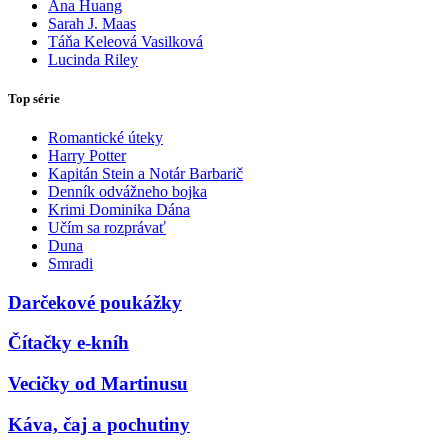
Ana Huang
Sarah J. Maas
Táňa Keleová Vasilková
Lucinda Riley
Top série
Romantické úteky
Harry Potter
Kapitán Stein a Notár Barbarič
Denník odvážneho bojka
Krimi Dominika Dána
Učím sa rozprávať
Duna
Smradi
Darčekové poukážky
Čítačky e-kníh
Vecičky od Martinusu
Káva, čaj a pochutiny