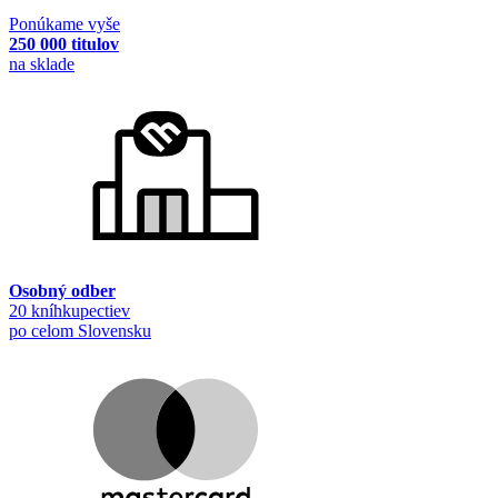
Ponúkame vyše
250 000 titulov
na sklade
Osobný odber
20 kníhkupectiev
po celom Slovensku