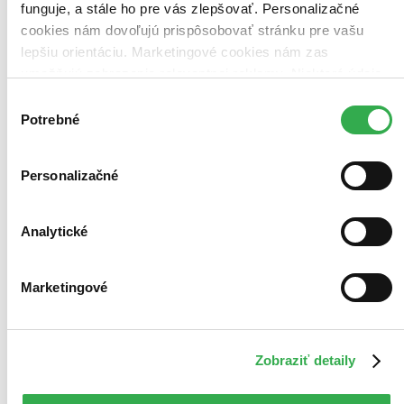
funguje, a stále ho pre vás zlepšovať. Personalizačné
cookies nám dovoľujú prispôsobovať stránku pre vašu
lepšiu orientáciu. Marketingové cookies nám zas
umožňujú zobrazenie relevantnej reklamy. Niektoré údaje
zdieľame aj s tretími stranami. Veľmi by nám pomohlo,
Výber
keby sme mohli používať všetky tieto cookies. Ďakujeme!
Potrebné
súhlasu
Personalizačné
Analytické
Marketingové
Mocná kráľovná
Zobraziť detaily
Matteo Strukul
3. diel série
Mediciovci