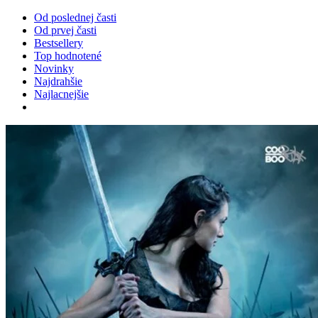
Od poslednej časti
Od prvej časti
Bestsellery
Top hodnotené
Novinky
Najdrahšie
Najlacnejšie