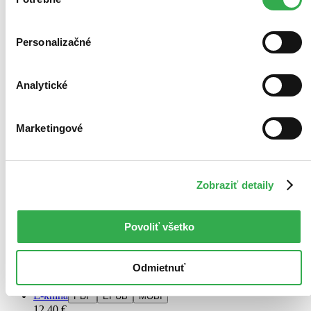
súhlasu
Personalizačné
Analytické
Marketingové
E-kniha
Zrádné srdce
CZ
Zobraziť detaily
Mary E. Pearson
2. diel série
Letopisy Pozůstalých
Povoliť všetko
Druhý díl Falešného polibku. V zajetí barbarského krále mají Lia a
Rafe jen malou šanci na útěk. Jejich jedinou nadějí je spoléhat na to,
že král bude příliš ohromen jejím darem, než aby je popravil.
Odmietnuť
Královo zaujetí Liou je...
E-kniha
PDF
EPUB
MOBI
12,40 €