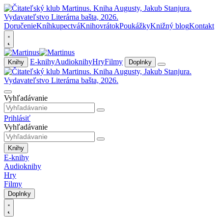
Doručenie
Kníhkupectvá
Knihovrátok
Poukážky
Knižný blog
Kontakt
E-knihy
Audioknihy
Hry
Filmy
Knihy
Doplnky
Vyhľadávanie
Prihlásiť
Vyhľadávanie
Knihy
E-knihy
Audioknihy
Hry
Filmy
Doplnky