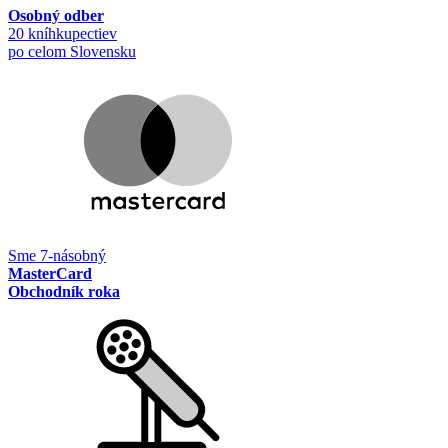
Osobný odber
20 kníhkupectiev
po celom Slovensku
Sme 7-násobný
MasterCard
Obchodník roka