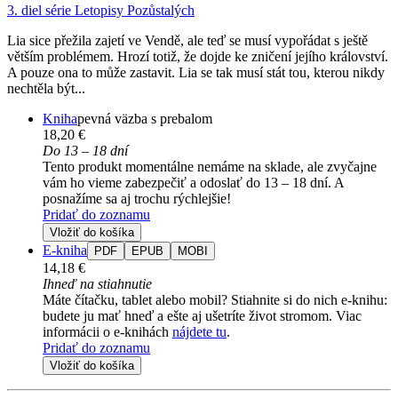
3. diel série
Letopisy Pozůstalých
Lia sice přežila zajetí ve Vendě, ale teď se musí vypořádat s ještě
větším problémem. Hrozí totiž, že dojde ke zničení jejího království.
A pouze ona to může zastavit. Lia se tak musí stát tou, kterou nikdy
nechtěla být...
Kniha
pevná väzba s prebalom
18,20 €
Do 13 – 18 dní
Tento produkt momentálne nemáme na sklade, ale zvyčajne
vám ho vieme zabezpečiť a odoslať do 13 – 18 dní. A
posnažíme sa aj trochu rýchlejšie!
Pridať do zoznamu
Vložiť do košíka
E-kniha
PDF
EPUB
MOBI
14,18 €
Ihneď na stiahnutie
Máte čítačku, tablet alebo mobil? Stiahnite si do nich e-knihu:
budete ju mať hneď a ešte aj ušetríte život stromom. Viac
informácii o e-knihách
nájdete tu
.
Pridať do zoznamu
Vložiť do košíka