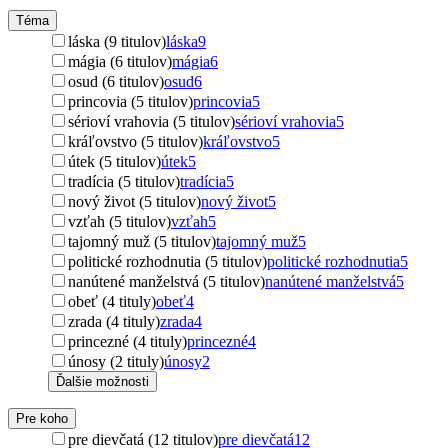
Téma
láska (9 titulov)
láska
9
mágia (6 titulov)
mágia
6
osud (6 titulov)
osud
6
princovia (5 titulov)
princovia
5
sérioví vrahovia (5 titulov)
sérioví vrahovia
5
kráľovstvo (5 titulov)
kráľovstvo
5
útek (5 titulov)
útek
5
tradícia (5 titulov)
tradícia
5
nový život (5 titulov)
nový život
5
vzťah (5 titulov)
vzťah
5
tajomný muž (5 titulov)
tajomný muž
5
politické rozhodnutia (5 titulov)
politické rozhodnutia
5
nanútené manželstvá (5 titulov)
nanútené manželstvá
5
obeť (4 tituly)
obeť
4
zrada (4 tituly)
zrada
4
princezné (4 tituly)
princezné
4
únosy (2 tituly)
únosy
2
Ďalšie možnosti
Pre koho
pre dievčatá (12 titulov)
pre dievčatá
12