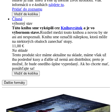
budete ju mať hneď a ešte aj ušetríte život stromom. Viac
informácii o e-knihách
nájdete tu
.
Pridať do zoznamu
Vložiť do košíka
Čítaná
výborný stav
Túto knihu sme vykúpili cez
Knihovrátok
a je vo
výbornom stave.
Rozdiel medzi touto knihou a novou by ste
asi ani nespoznali. Knihu sme označili nálepkou, ktorá môže
na niektorých obaloch zanechať stopy.
11,00 €
Na sklade
Tento produkt síce máme aktuálne na sklade, máme však už
iba posledné kusy a ďalšie už nemá ani distribútor, preto je
možné, že bude onedlho úplne vypredaný. Ak ho chcete mať,
ponáhľajte sa!
Vložiť do košíka
Ďalšie formáty