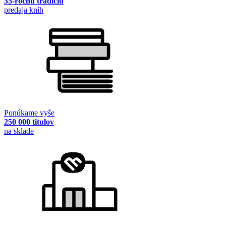
35-ročnú tradíciu
predaja kníh
Ponúkame vyše
250 000 titulov
na sklade