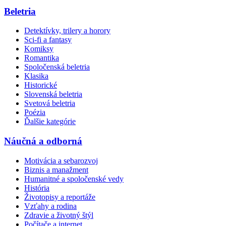
Beletria
Detektívky, trilery a horory
Sci-fi a fantasy
Komiksy
Romantika
Spoločenská beletria
Klasika
Historické
Slovenská beletria
Svetová beletria
Poézia
Ďalšie kategórie
Náučná a odborná
Motivácia a sebarozvoj
Biznis a manažment
Humanitné a spoločenské vedy
História
Životopisy a reportáže
Vzťahy a rodina
Zdravie a životný štýl
Počítače a internet