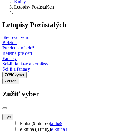
Knihy
Letopisy Pozůstalých
Letopisy Pozůstalých
Sledovať sériu
Beletria
Pre deti a mládež
Beletria pre deti
Fantasy
Sci-fi, fantasy a komiksy
Sci-fi a fantasy
Zúžiť výber
Zoradiť
Zúžiť výber
Typ
kniha (9 titulov)
kniha
9
e-kniha (3 tituly)
e-kniha
3