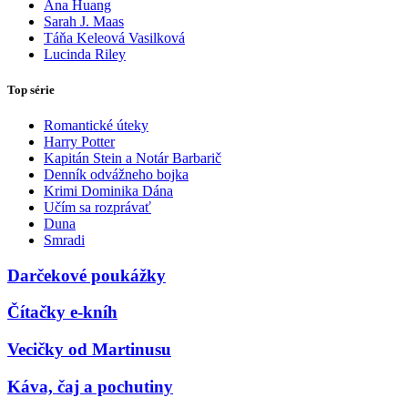
Ana Huang
Sarah J. Maas
Táňa Keleová Vasilková
Lucinda Riley
Top série
Romantické úteky
Harry Potter
Kapitán Stein a Notár Barbarič
Denník odvážneho bojka
Krimi Dominika Dána
Učím sa rozprávať
Duna
Smradi
Darčekové poukážky
Čítačky e-kníh
Vecičky od Martinusu
Káva, čaj a pochutiny