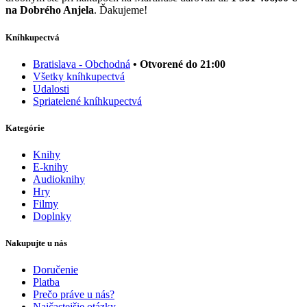
na Dobrého Anjela
. Ďakujeme!
Kníhkupectvá
Bratislava - Obchodná
• Otvorené do 21:00
Všetky kníhkupectvá
Udalosti
Spriatelené kníhkupectvá
Kategórie
Knihy
E-knihy
Audioknihy
Hry
Filmy
Doplnky
Nakupujte u nás
Doručenie
Platba
Prečo práve u nás?
Najčastejšie otázky