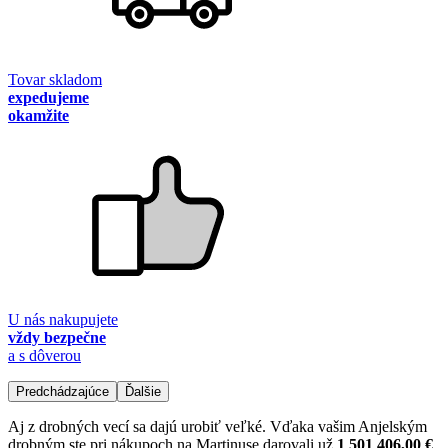
Tovar skladom
expedujeme
okamžite
U nás nakupujete
vždy bezpečne
a s dôverou
Predchádzajúce
Ďalšie
Aj z drobných vecí sa dajú urobiť veľké. Vďaka vašim Anjelským
drobným ste pri nákupoch na Martinuse darovali už
1 501 406,00 €