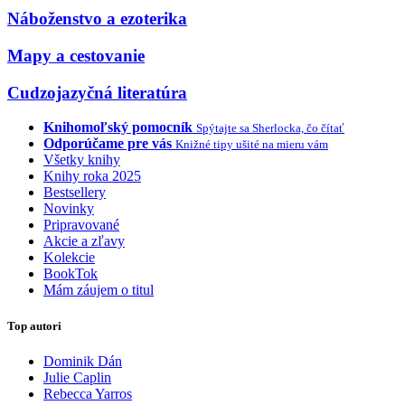
Náboženstvo a ezoterika
Mapy a cestovanie
Cudzojazyčná literatúra
Knihomoľský pomocník
Spýtajte sa Sherlocka, čo čítať
Odporúčame pre vás
Knižné tipy ušité na mieru vám
Všetky knihy
Knihy roka 2025
Bestsellery
Novinky
Pripravované
Akcie a zľavy
Kolekcie
BookTok
Mám záujem o titul
Top autori
Dominik Dán
Julie Caplin
Rebecca Yarros