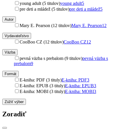
young adult (5 titulov)
young adult
5
pre deti a mládež (5 titulov)
pre deti a mládež
5
Autor
Mary E. Pearson (12 titulov)
Mary E. Pearson
12
Vydavateľstvo
CooBoo CZ (12 titulov)
CooBoo CZ
12
Väzba
pevná väzba s prebalom (9 titulov)
pevná väzba s
prebalom
9
Formát
E-kniha: PDF (3 tituly)
E-kniha: PDF
3
E-kniha: EPUB (3 tituly)
E-kniha: EPUB
3
E-kniha: MOBI (3 tituly)
E-kniha: MOBI
3
Zúžiť výber
Zoradiť