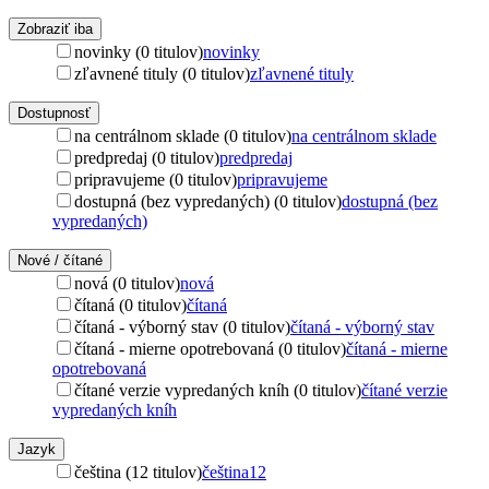
Zobraziť iba
novinky (0 titulov)
novinky
zľavnené tituly (0 titulov)
zľavnené tituly
Dostupnosť
na centrálnom sklade (0 titulov)
na centrálnom sklade
predpredaj (0 titulov)
predpredaj
pripravujeme (0 titulov)
pripravujeme
dostupná (bez vypredaných) (0 titulov)
dostupná (bez
vypredaných)
Nové / čítané
nová (0 titulov)
nová
čítaná (0 titulov)
čítaná
čítaná - výborný stav (0 titulov)
čítaná - výborný stav
čítaná - mierne opotrebovaná (0 titulov)
čítaná - mierne
opotrebovaná
čítané verzie vypredaných kníh (0 titulov)
čítané verzie
vypredaných kníh
Jazyk
čeština (12 titulov)
čeština
12