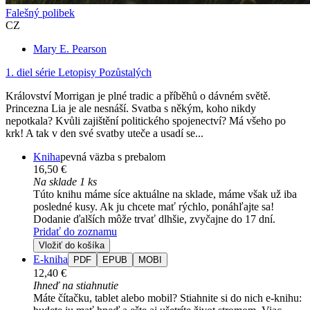
Falešný polibek
CZ
Mary E. Pearson
1. diel série
Letopisy Pozůstalých
Království Morrigan je plné tradic a příběhů o dávném světě.
Princezna Lia je ale nesnáší. Svatba s někým, koho nikdy
nepotkala? Kvůli zajištění politického spojenectví? Má všeho po
krk! A tak v den své svatby uteče a usadí se...
Kniha
pevná väzba s prebalom
16,50 €
Na sklade 1 ks
Túto knihu máme síce aktuálne na sklade, máme však už iba
posledné kusy. Ak ju chcete mať rýchlo, ponáhľajte sa!
Dodanie ďalších môže trvať dlhšie, zvyčajne do 17 dní.
Pridať do zoznamu
Vložiť do košíka
E-kniha
PDF
EPUB
MOBI
12,40 €
Ihneď na stiahnutie
Máte čítačku, tablet alebo mobil? Stiahnite si do nich e-knihu: