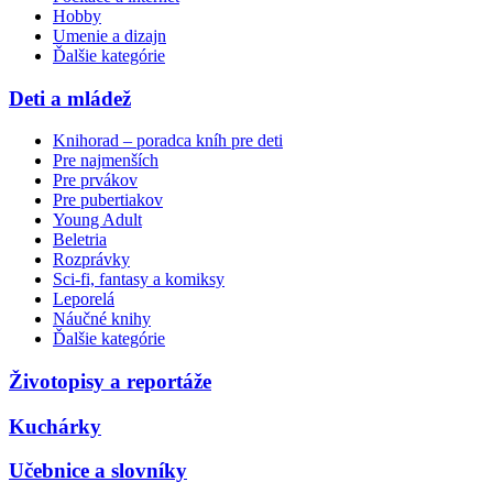
Hobby
Umenie a dizajn
Ďalšie kategórie
Deti a mládež
Knihorad – poradca kníh pre deti
Pre najmenších
Pre prvákov
Pre pubertiakov
Young Adult
Beletria
Rozprávky
Sci-fi, fantasy a komiksy
Leporelá
Náučné knihy
Ďalšie kategórie
Životopisy a reportáže
Kuchárky
Učebnice a slovníky