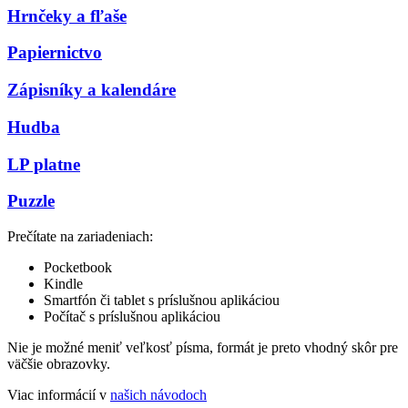
Hrnčeky a fľaše
Papiernictvo
Zápisníky a kalendáre
Hudba
LP platne
Puzzle
Prečítate na zariadeniach:
Pocketbook
Kindle
Smartfón či tablet s príslušnou aplikáciou
Počítač s príslušnou aplikáciou
Nie je možné meniť veľkosť písma, formát je preto vhodný skôr pre
väčšie obrazovky.
Viac informácií v
našich návodoch