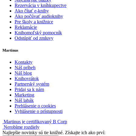
Rezervácia v kníhkupectve
Ako čítať e-knihy
Ako počúvať audioknihy
Pre školy a knižnice
Reklamácie
Knihomoľský pomocník
Odstúpiť od zmluvy
Martinus
Kontakty
Náš príbeh
Náš blog
Knihovrátok
Partnerský systém
Pridaj sa k nám
Marketing
Náš labák
Prehlásenie o cookies
Vyhlásenie o prístupnosti
Martinus je certifikovaný B Corp
Nerobíme rozdiely
Najlepšie novinky sú tie knižné. Získajte ich ako prví: