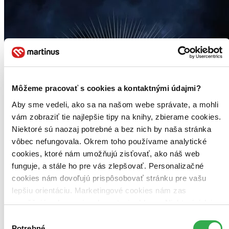
Môžeme pracovať s cookies a kontaktnými údajmi?
Aby sme vedeli, ako sa na našom webe správate, a mohli
vám zobraziť tie najlepšie tipy na knihy, zbierame cookies.
Niektoré sú naozaj potrebné a bez nich by naša stránka
vôbec nefungovala. Okrem toho používame analytické
cookies, ktoré nám umožňujú zisťovať, ako náš web
funguje, a stále ho pre vás zlepšovať. Personalizačné
cookies nám dovoľujú prispôsobovať stránku pre vašu
lepšiu orientáciu. Marketingové cookies nám zas
umožňujú zobrazenie relevantnej reklamy. Niektoré údaje
zdieľame aj s tretími stranami. Veľmi by nám pomohlo,
Výber
keby sme mohli používať všetky tieto cookies. Ďakujeme!
Potrebné