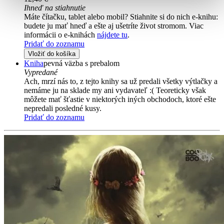
Ihneď na stiahnutie
Máte čítačku, tablet alebo mobil? Stiahnite si do nich e-knihu:
budete ju mať hneď a ešte aj ušetríte život stromom. Viac
informácii o e-knihách
nájdete tu
.
Pridať do zoznamu
Vložiť do košíka
Kniha
pevná väzba s prebalom
Vypredané
Ach, mrzí nás to, z tejto knihy sa už predali všetky výtlačky a
nemáme ju na sklade my ani vydavateľ :( Teoreticky však
môžete mať šťastie v niektorých iných obchodoch, ktoré ešte
nepredali posledné kusy.
Pridať do zoznamu