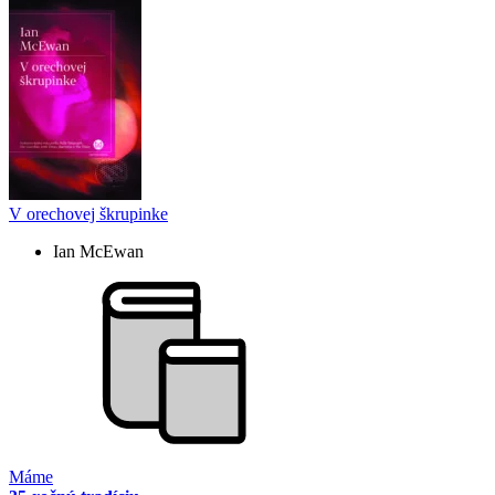
V orechovej škrupinke
Ian McEwan
Máme