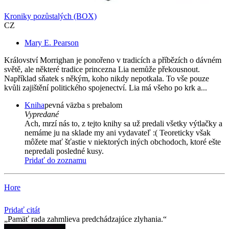
Kroniky pozůstalých (BOX)
CZ
Mary E. Pearson
Království Morrighan je ponořeno v tradicích a příbězích o dávném
světě, ale některé tradice princezna Lia nemůže překousnout.
Například sňatek s někým, koho nikdy nepotkala. To vše pouze
kvůli zajištění politického spojenectví. Lia má všeho po krk a...
Kniha
pevná väzba s prebalom
Vypredané
Ach, mrzí nás to, z tejto knihy sa už predali všetky výtlačky a
nemáme ju na sklade my ani vydavateľ :( Teoreticky však
môžete mať šťastie v niektorých iných obchodoch, ktoré ešte
nepredali posledné kusy.
Pridať do zoznamu
Hore
Pridať citát
Pamäť rada zahmlieva predchádzajúce zlyhania.