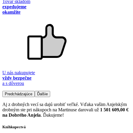
Tovar skladom
expedujeme
okamžite
U nás nakupujete
vždy bezpečne
a s dôverou
Predchádzajúce
Ďalšie
Aj z drobných vecí sa dajú urobiť veľké. Vďaka vašim Anjelským
drobným ste pri nákupoch na Martinuse darovali už
1 501 609,00 €
na Dobrého Anjela
. Ďakujeme!
Kníhkupectvá