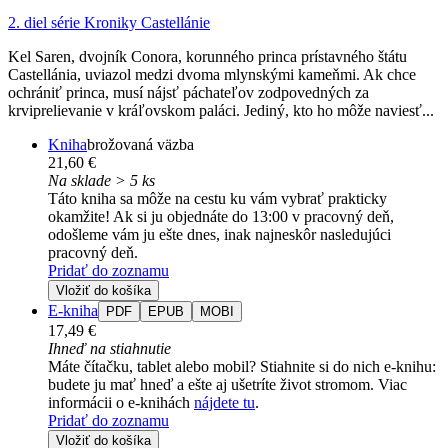
2. diel série
Kroniky Castellánie
Kel Saren, dvojník Conora, korunného princa prístavného štátu
Castellánia, uviazol medzi dvoma mlynskými kameňmi. Ak chce
ochrániť princa, musí nájsť páchateľov zodpovedných za
krviprelievanie v kráľovskom paláci. Jediný, kto ho môže naviesť...
Kniha
brožovaná väzba
21,60 €
Na sklade > 5 ks
Táto kniha sa môže na cestu ku vám vybrať prakticky
okamžite! Ak si ju objednáte do 13:00 v pracovný deň,
odošleme vám ju ešte dnes, inak najneskôr nasledujúci
pracovný deň.
Pridať do zoznamu
Vložiť do košíka
E-kniha
PDF
EPUB
MOBI
17,49 €
Ihneď na stiahnutie
Máte čítačku, tablet alebo mobil? Stiahnite si do nich e-knihu:
budete ju mať hneď a ešte aj ušetríte život stromom. Viac
informácii o e-knihách
nájdete tu
.
Pridať do zoznamu
Vložiť do košíka