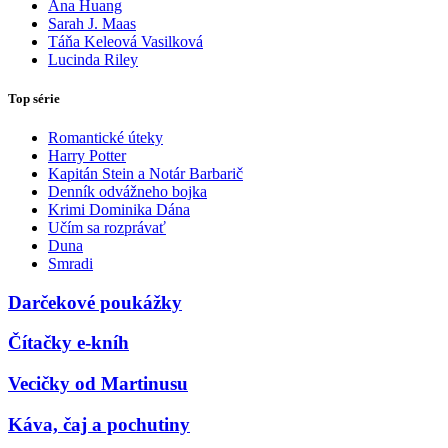
Ana Huang
Sarah J. Maas
Táňa Keleová Vasilková
Lucinda Riley
Top série
Romantické úteky
Harry Potter
Kapitán Stein a Notár Barbarič
Denník odvážneho bojka
Krimi Dominika Dána
Učím sa rozprávať
Duna
Smradi
Darčekové poukážky
Čítačky e-kníh
Vecičky od Martinusu
Káva, čaj a pochutiny