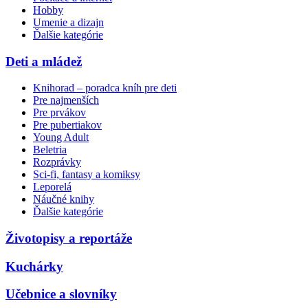
Hobby
Umenie a dizajn
Ďalšie kategórie
Deti a mládež
Knihorad – poradca kníh pre deti
Pre najmenších
Pre prvákov
Pre pubertiakov
Young Adult
Beletria
Rozprávky
Sci-fi, fantasy a komiksy
Leporelá
Náučné knihy
Ďalšie kategórie
Životopisy a reportáže
Kuchárky
Učebnice a slovníky