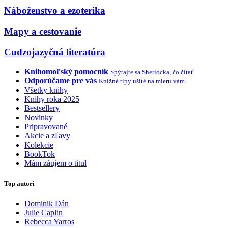
Náboženstvo a ezoterika
Mapy a cestovanie
Cudzojazyčná literatúra
Knihomoľský pomocník
Spýtajte sa Sherlocka, čo čítať
Odporúčame pre vás
Knižné tipy ušité na mieru vám
Všetky knihy
Knihy roka 2025
Bestsellery
Novinky
Pripravované
Akcie a zľavy
Kolekcie
BookTok
Mám záujem o titul
Top autori
Dominik Dán
Julie Caplin
Rebecca Yarros