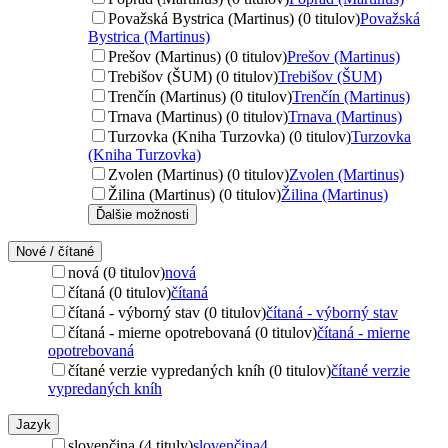
Považská Bystrica (Martinus) (0 titulov)
Považská
Bystrica (Martinus)
Prešov (Martinus) (0 titulov)
Prešov (Martinus)
Trebišov (ŠUM) (0 titulov)
Trebišov (ŠUM)
Trenčín (Martinus) (0 titulov)
Trenčín (Martinus)
Trnava (Martinus) (0 titulov)
Trnava (Martinus)
Turzovka (Kniha Turzovka) (0 titulov)
Turzovka
(Kniha Turzovka)
Zvolen (Martinus) (0 titulov)
Zvolen (Martinus)
Žilina (Martinus) (0 titulov)
Žilina (Martinus)
Ďalšie možnosti
Nové / čítané
nová (0 titulov)
nová
čítaná (0 titulov)
čítaná
čítaná - výborný stav (0 titulov)
čítaná - výborný stav
čítaná - mierne opotrebovaná (0 titulov)
čítaná - mierne
opotrebovaná
čítané verzie vypredaných kníh (0 titulov)
čítané verzie
vypredaných kníh
Jazyk
slovenčina (4 tituly)
slovenčina
4