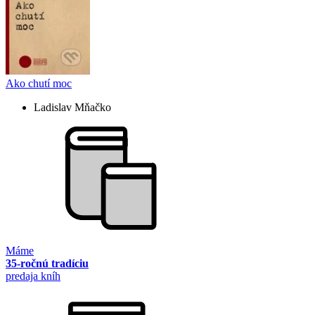
Ako chutí moc
Ladislav Mňačko
Máme
35-ročnú tradíciu
predaja kníh