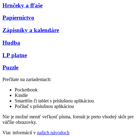
Hrnčeky a fľaše
Papiernictvo
Zápisníky a kalendáre
Hudba
LP platne
Puzzle
Prečítate na zariadeniach:
Pocketbook
Kindle
Smartfón či tablet s príslušnou aplikáciou
Počítač s príslušnou aplikáciou
Nie je možné meniť veľkosť písma, formát je preto vhodný skôr pre
väčšie obrazovky.
Viac informácií v
našich návodoch