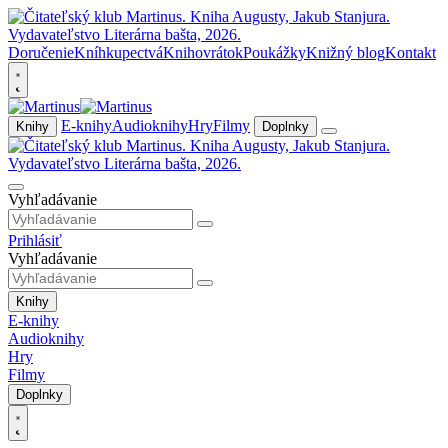
Doručenie
Kníhkupectvá
Knihovrátok
Poukážky
Knižný blog
Kontakt
E-knihy
Audioknihy
Hry
Filmy
Knihy
Doplnky
Vyhľadávanie
Prihlásiť
Vyhľadávanie
Knihy
E-knihy
Audioknihy
Hry
Filmy
Doplnky