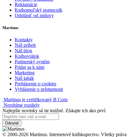
Reklamácie
Knihomoľský pomocník
Odstúpiť od zmluvy
Martinus
Kontakty
Náš príbeh
Náš blog
Knihovrátok
Partnerský systém
Pridaj sa k nám
Marketing
Náš labák
Prehlásenie o cookies
Vyhlásenie o prístupnosti
Martinus je certifikovaný B Corp
Nerobíme rozdiely
Najlepšie novinky sú tie knižné. Získajte ich ako prví:
Odoslať
© 2000-2026 Martinus. Internetové kníhkupectvo. Všetky práva