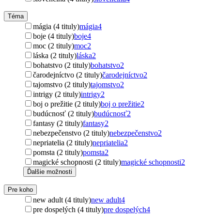
Téma
mágia (4 tituly)
mágia
4
boje (4 tituly)
boje
4
moc (2 tituly)
moc
2
láska (2 tituly)
láska
2
bohatstvo (2 tituly)
bohatstvo
2
čarodejníctvo (2 tituly)
čarodejníctvo
2
tajomstvo (2 tituly)
tajomstvo
2
intrigy (2 tituly)
intrigy
2
boj o prežitie (2 tituly)
boj o prežitie
2
budúcnosť (2 tituly)
budúcnosť
2
fantasy (2 tituly)
fantasy
2
nebezpečenstvo (2 tituly)
nebezpečenstvo
2
nepriatelia (2 tituly)
nepriatelia
2
pomsta (2 tituly)
pomsta
2
magické schopnosti (2 tituly)
magické schopnosti
2
Ďalšie možnosti
Pre koho
new adult (4 tituly)
new adult
4
pre dospelých (4 tituly)
pre dospelých
4