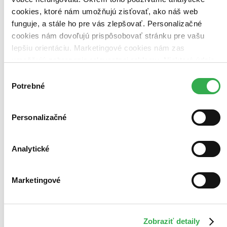
Top hodnotené
cookies, ktoré nám umožňujú zisťovať, ako náš web
Novinky
funguje, a stále ho pre vás zlepšovať. Personalizačné
Najdrahšie
Najlacnejšie
cookies nám dovoľujú prispôsobovať stránku pre vašu
lepšiu orientáciu. Marketingové cookies nám zas
umožňujú zobrazenie relevantnej reklamy. Niektoré údaje
zdieľame aj s tretími stranami. Veľmi by nám pomohlo,
Výber
keby sme mohli používať všetky tieto cookies. Ďakujeme!
Potrebné
súhlasu
Personalizačné
Analytické
Marketingové
Zobraziť detaily