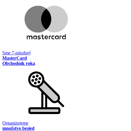
Sme 7-násobný
MasterCard
Obchodník roka
Organizujeme
množstvo besied