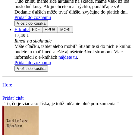
Túto knihu máme síce aktuálne na sklade, máme však už iba
posledné kusy. Ak ju chcete mať rýchlo, ponáhľajte sa!
Dodanie ďalších môže trvať dlhšie, zvyčajne do piatich dní.
Pridať do zoznamu
Vložiť do košíka
E-kniha
PDF
EPUB
MOBI
17,49 €
Ihneď na stiahnutie
Máte čítačku, tablet alebo mobil? Stiahnite si do nich e-knihu:
budete ju mať hneď a ešte aj ušetríte život stromom. Viac
informácii o e-knihách
nájdete tu
.
Pridať do zoznamu
Vložiť do košíka
Hore
Pridať citát
To, čo je viac ako láska, je totiž mlčanie plné porozumenia.