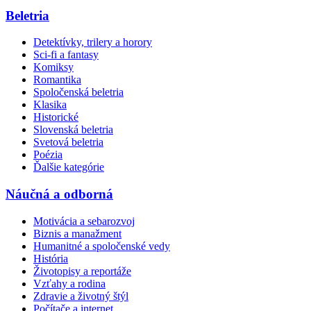
Beletria
Detektívky, trilery a horory
Sci-fi a fantasy
Komiksy
Romantika
Spoločenská beletria
Klasika
Historické
Slovenská beletria
Svetová beletria
Poézia
Ďalšie kategórie
Náučná a odborná
Motivácia a sebarozvoj
Biznis a manažment
Humanitné a spoločenské vedy
História
Životopisy a reportáže
Vzťahy a rodina
Zdravie a životný štýl
Počítače a internet