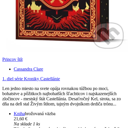
Princov štít
Cassandra Clare
1. diel série
Kroniky Castellánie
Len jedno miesto na svete opája rovnakou túžbou po moci,
bohatstve a pôžitkoch najbohatších šľachticov i najskazenejších
zločincov - mestský štát Castellánia. Desaťročný Kel, sirota, sa zo
dňa na deň stal Živým štítom, tajným dvojníkom dediča trónu...
Kniha
brožovaná väzba
21,60 €
Na sklade 1 ks