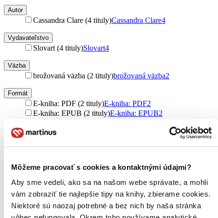
Autor
Cassandra Clare (4 tituly)
Cassandra Clare
4
Vydavateľstvo
Slovart (4 tituly)
Slovart
4
Väzba
brožovaná väzba (2 tituly)
brožovaná väzba
2
Formát
E-kniha: PDF (2 tituly)
E-kniha: PDF
2
E-kniha: EPUB (2 tituly)
E-kniha: EPUB
2
E-kniha: MOBI (2 tituly)
E-kniha: MOBI
2
Zúžiť výber
Zoradiť
Môžeme pracovať s cookies a kontaktnými údajmi?
Aby sme vedeli, ako sa na našom webe správate, a mohli
vám zobraziť tie najlepšie tipy na knihy, zbierame cookies.
Od poslednej časti
Niektoré sú naozaj potrebné a bez nich by naša stránka
Od prvej časti
Bestsellery
vôbec nefungovala. Okrem toho používame analytické