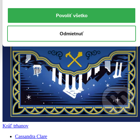
Povoliť všetko
Odmietnuť
Kráľ trhanov
Cassandra Clare