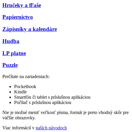
Hrnčeky a fľaše
Papiernictvo
Zápisníky a kalendáre
Hudba
LP platne
Puzzle
Prečítate na zariadeniach:
Pocketbook
Kindle
Smartfón či tablet s príslušnou aplikáciou
Počítač s príslušnou aplikáciou
Nie je možné meniť veľkosť písma, formát je preto vhodný skôr pre
väčšie obrazovky.
Viac informácií v
našich návodoch