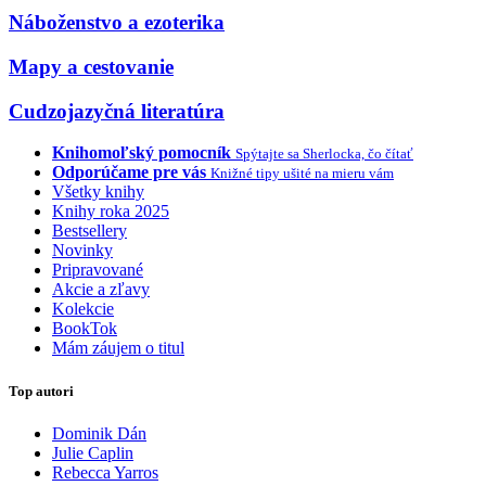
Náboženstvo a ezoterika
Mapy a cestovanie
Cudzojazyčná literatúra
Knihomoľský pomocník
Spýtajte sa Sherlocka, čo čítať
Odporúčame pre vás
Knižné tipy ušité na mieru vám
Všetky knihy
Knihy roka 2025
Bestsellery
Novinky
Pripravované
Akcie a zľavy
Kolekcie
BookTok
Mám záujem o titul
Top autori
Dominik Dán
Julie Caplin
Rebecca Yarros