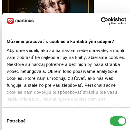
Môžeme pracovať s cookies a kontaktnými údajmi?
Aby sme vedeli, ako sa na našom webe správate, a mohli
vám zobraziť tie najlepšie tipy na knihy, zbierame cookies.
Niektoré sú naozaj potrebné a bez nich by naša stránka
vôbec nefungovala. Okrem toho používame analytické
cookies, ktoré nám umožňujú zisťovať, ako náš web
funguje, a stále ho pre vás zlepšovať. Personalizačné
cookies nám dovoľujú prispôsobovať stránku pre vašu
lepšiu orientáciu. Marketingové cookies nám zas
umožňujú zobrazenie relevantnej reklamy. Niektoré údaje
zdieľame aj s tretími stranami. Veľmi by nám pomohlo,
Výber
keby sme mohli používať všetky tieto cookies. Ďakujeme!
Potrebné
súhlasu
Klub zhýralců: Nezkrotná vášeň