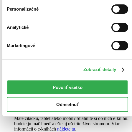
CZ
Personalizačné
Sara Cate
3. diel série
Klub zhýralců
Analytické
Jsem všivák. Playboy. Děvkař. Spím s každým, koho potkám, a
nestydím se to přiznat. Když si můj nejlepší kamarád otevře erotický
podnik, Klub zhýralců, a požádá mě, abych tam pracoval jako
Marketingové
stavbyvedoucí, jak bych mohl odmítnout? Právě teď jsme na...
Kniha
brožovaná väzba
18,10 €
Na sklade 3 ks
Zobraziť detaily
Túto knihu máme síce aktuálne na sklade, máme však už iba
posledné kusy. Ak ju chcete mať rýchlo, ponáhľajte sa!
Dodanie ďalších môže trvať dlhšie, zvyčajne do 9 dní.
Povoliť všetko
Pridať do zoznamu
Vložiť do košíka
E-kniha
PDF
EPUB
MOBI
Odmietnuť
14,18 €
Ihneď na stiahnutie
Máte čítačku, tablet alebo mobil? Stiahnite si do nich e-knihu:
budete ju mať hneď a ešte aj ušetríte život stromom. Viac
informácii o e-knihách
nájdete tu
.