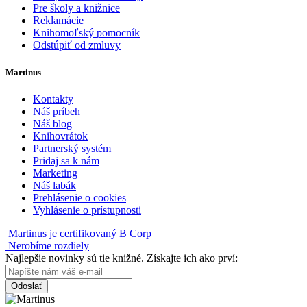
Pre školy a knižnice
Reklamácie
Knihomoľský pomocník
Odstúpiť od zmluvy
Martinus
Kontakty
Náš príbeh
Náš blog
Knihovrátok
Partnerský systém
Pridaj sa k nám
Marketing
Náš labák
Prehlásenie o cookies
Vyhlásenie o prístupnosti
Martinus je certifikovaný B Corp
Nerobíme rozdiely
Najlepšie novinky sú tie knižné. Získajte ich ako prví:
Odoslať