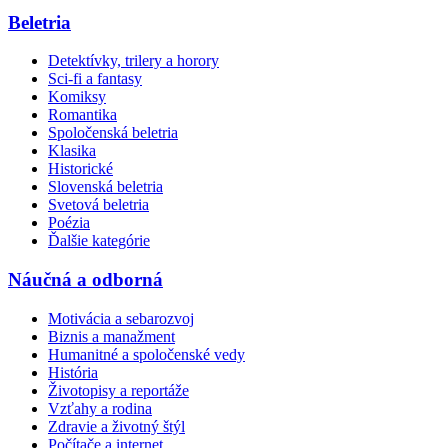
Beletria
Detektívky, trilery a horory
Sci-fi a fantasy
Komiksy
Romantika
Spoločenská beletria
Klasika
Historické
Slovenská beletria
Svetová beletria
Poézia
Ďalšie kategórie
Náučná a odborná
Motivácia a sebarozvoj
Biznis a manažment
Humanitné a spoločenské vedy
História
Životopisy a reportáže
Vzťahy a rodina
Zdravie a životný štýl
Počítače a internet