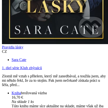
Pravidla lásky
CZ
Sara Cate
1. diel série
Klub zhýralců
Zlomil mě vztah s přítelem, který mě zanedbával, a toužila jsem, aby
mi někdo řekl, že za to stojím. Pak jsem nečekaně získala práci u
šéfa, před...
Kniha
brožovaná väzba
16,70 €
Na sklade 1 ks
Túto knihu máme síce aktuálne na sklade, máme však už iba