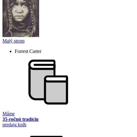
Malý strom
Forrest Carter
Máme
35-ročnú tradíciu
predaja kníh