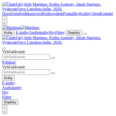
Doručenie
Kníhkupectvá
Knihovrátok
Poukážky
Knižný blog
Kontakt
E-knihy
Audioknihy
Hry
Filmy
Knihy
Doplnky
Vyhľadávanie
Prihlásiť
Vyhľadávanie
Knihy
E-knihy
Audioknihy
Hry
Filmy
Doplnky