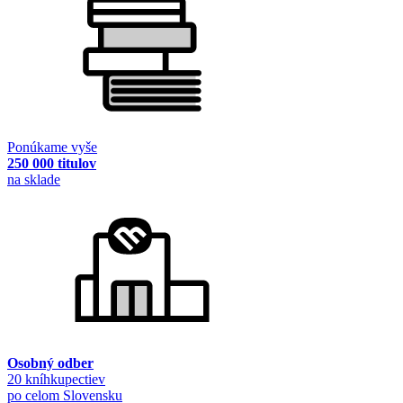
Ponúkame vyše
250 000 titulov
na sklade
Osobný odber
20 kníhkupectiev
po celom Slovensku