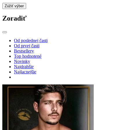
Zúžiť výber
Zoradiť
Od poslednej časti
Od prvej časti
Bestsellery
Top hodnotené
Novinky
Najdrahšie
Najlacnejšie