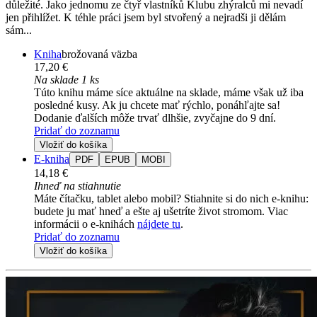
důležité. Jako jednomu ze čtyř vlastníků Klubu zhýralců mi nevadí
jen přihlížet. K téhle práci jsem byl stvořený a nejradši ji dělám
sám...
Kniha
brožovaná väzba
17,20 €
Na sklade 1 ks
Túto knihu máme síce aktuálne na sklade, máme však už iba
posledné kusy. Ak ju chcete mať rýchlo, ponáhľajte sa!
Dodanie ďalších môže trvať dlhšie, zvyčajne do 9 dní.
Pridať do zoznamu
Vložiť do košíka
E-kniha
PDF
EPUB
MOBI
14,18 €
Ihneď na stiahnutie
Máte čítačku, tablet alebo mobil? Stiahnite si do nich e-knihu:
budete ju mať hneď a ešte aj ušetríte život stromom. Viac
informácii o e-knihách
nájdete tu
.
Pridať do zoznamu
Vložiť do košíka