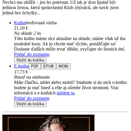
Nechci mu ublížit – jen ho potrestat. Už tak je dost špatné být
jedinou ženou, která spoluvlastní Klub zhýralců, ale navíc jsem
jediná bez úchylky...
Kniha
brožovaná väzba
21,10 €
Na sklade 2 ks
Túto knihu máme síce aktuálne na sklade, máme však už iba
posledné kusy. Ak ju chcete mať rýchlo, ponáhľajte sa!
Dodanie ďalších môže trvať dlhšie, zvyčajne do šiestich dní.
Pridať do zoznamu
Vložiť do košíka
E-kniha
PDF
EPUB
MOBI
17,73 €
Ihneď na stiahnutie
Máte čítačku, tablet alebo mobil? Stiahnite si do nich e-knihu:
budete ju mať hneď a ešte aj ušetríte život stromom. Viac
informácii o e-knihách
nájdete tu
.
Pridať do zoznamu
Vložiť do košíka