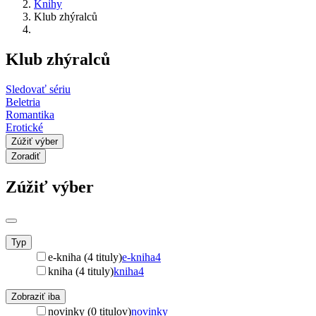
Knihy
Klub zhýralců
Klub zhýralců
Sledovať sériu
Beletria
Romantika
Erotické
Zúžiť výber
Zoradiť
Zúžiť výber
Typ
e-kniha (4 tituly)
e-kniha
4
kniha (4 tituly)
kniha
4
Zobraziť iba
novinky (0 titulov)
novinky