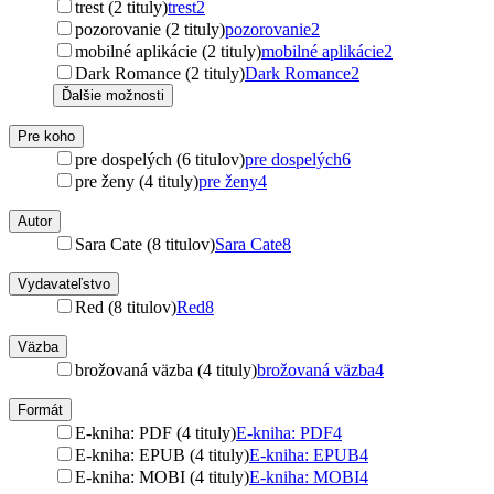
trest (2 tituly)
trest
2
pozorovanie (2 tituly)
pozorovanie
2
mobilné aplikácie (2 tituly)
mobilné aplikácie
2
Dark Romance (2 tituly)
Dark Romance
2
Ďalšie možnosti
Pre koho
pre dospelých (6 titulov)
pre dospelých
6
pre ženy (4 tituly)
pre ženy
4
Autor
Sara Cate (8 titulov)
Sara Cate
8
Vydavateľstvo
Red (8 titulov)
Red
8
Väzba
brožovaná väzba (4 tituly)
brožovaná väzba
4
Formát
E-kniha: PDF (4 tituly)
E-kniha: PDF
4
E-kniha: EPUB (4 tituly)
E-kniha: EPUB
4
E-kniha: MOBI (4 tituly)
E-kniha: MOBI
4