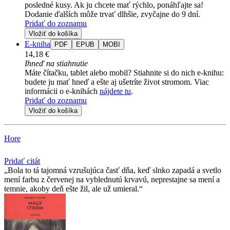
posledné kusy. Ak ju chcete mať rýchlo, ponáhľajte sa!
Dodanie ďalších môže trvať dlhšie, zvyčajne do 9 dní.
Pridať do zoznamu
Vložiť do košíka
E-kniha
PDF
EPUB
MOBI
14,18 €
Ihneď na stiahnutie
Máte čítačku, tablet alebo mobil? Stiahnite si do nich e-knihu:
budete ju mať hneď a ešte aj ušetríte život stromom. Viac
informácii o e-knihách
nájdete tu
.
Pridať do zoznamu
Vložiť do košíka
Hore
Pridať citát
Bola to tá tajomná vzrušujúca časť dňa, keď slnko zapadá a svetlo
mení farbu z červenej na vyblednutú krvavú, neprestajne sa mení a
temnie, akoby deň ešte žil, ale už umieral.