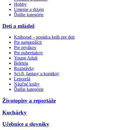
Hobby
Umenie a dizajn
Ďalšie kategórie
Deti a mládež
Knihorad – poradca kníh pre deti
Pre najmenších
Pre prvákov
Pre pubertiakov
Young Adult
Beletria
Rozprávky
Sci-fi, fantasy a komiksy
Leporelá
Náučné knihy
Ďalšie kategórie
Životopisy a reportáže
Kuchárky
Učebnice a slovníky