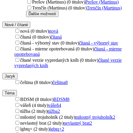
Prešov (Martinus) (0 titulov)
Prešov (Martinus)
Trenčín (Martinus) (0 titulov)
Trenčín (Martinus)
Ďalšie možnosti
Nové / čítané
nová (0 titulov)
nová
čítaná (0 titulov)
čítaná
čítaná - výborný stav (0 titulov)
čítaná - výborný stav
čítaná - mierne opotrebovaná (0 titulov)
čítaná - mierne
opotrebovaná
čítané verzie vypredaných kníh (0 titulov)
čítané verzie
vypredaných kníh
Jazyk
čeština (8 titulov)
čeština
8
Téma
BDSM (8 titulov)
BDSM
8
vášeň (4 tituly)
vášeň
4
túžba (2 tituly)
túžba
2
milostný trojuholník (2 tituly)
milostný trojuholník
2
nevlastný brat (2 tituly)
nevlastný brat
2
lgbtq+ (2 tituly)
lgbtq+
2