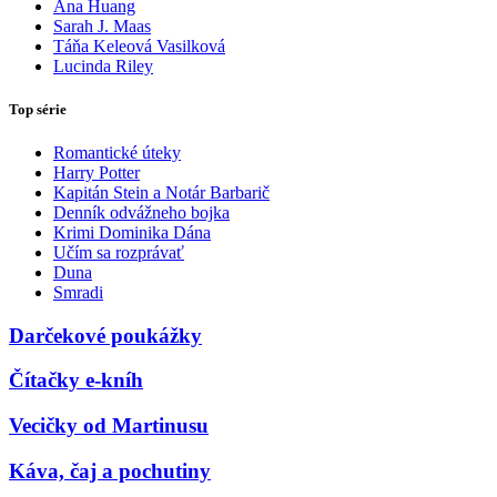
Ana Huang
Sarah J. Maas
Táňa Keleová Vasilková
Lucinda Riley
Top série
Romantické úteky
Harry Potter
Kapitán Stein a Notár Barbarič
Denník odvážneho bojka
Krimi Dominika Dána
Učím sa rozprávať
Duna
Smradi
Darčekové poukážky
Čítačky e-kníh
Vecičky od Martinusu
Káva, čaj a pochutiny