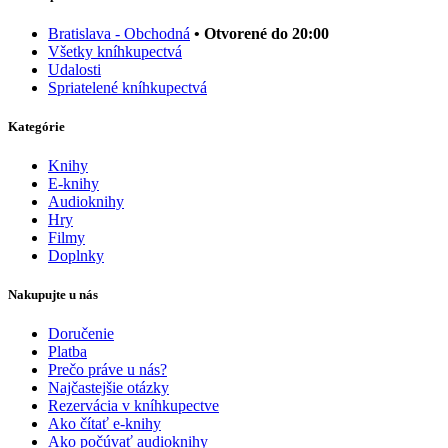
Bratislava - Obchodná
• Otvorené do 20:00
Všetky kníhkupectvá
Udalosti
Spriatelené kníhkupectvá
Kategórie
Knihy
E-knihy
Audioknihy
Hry
Filmy
Doplnky
Nakupujte u nás
Doručenie
Platba
Prečo práve u nás?
Najčastejšie otázky
Rezervácia v kníhkupectve
Ako čítať e-knihy
Ako počúvať audioknihy