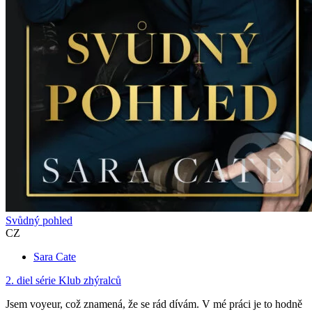
Svůdný pohled
CZ
Sara Cate
2. diel série
Klub zhýralců
Jsem voyeur, což znamená, že se rád dívám. V mé práci je to hodně