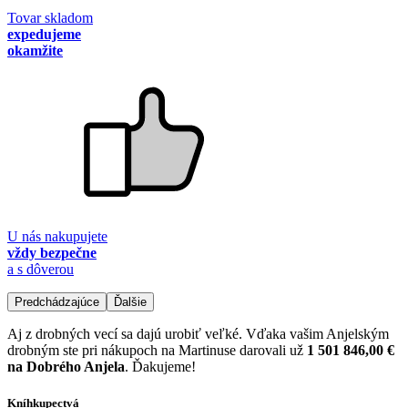
Tovar skladom
expedujeme
okamžite
U nás nakupujete
vždy bezpečne
a s dôverou
Predchádzajúce
Ďalšie
Aj z drobných vecí sa dajú urobiť veľké. Vďaka vašim Anjelským
drobným ste pri nákupoch na Martinuse darovali už
1 501 846,00 €
na Dobrého Anjela
. Ďakujeme!
Kníhkupectvá