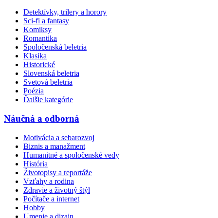
Detektívky, trilery a horory
Sci-fi a fantasy
Komiksy
Romantika
Spoločenská beletria
Klasika
Historické
Slovenská beletria
Svetová beletria
Poézia
Ďalšie kategórie
Náučná a odborná
Motivácia a sebarozvoj
Biznis a manažment
Humanitné a spoločenské vedy
História
Životopisy a reportáže
Vzťahy a rodina
Zdravie a životný štýl
Počítače a internet
Hobby
Umenie a dizajn