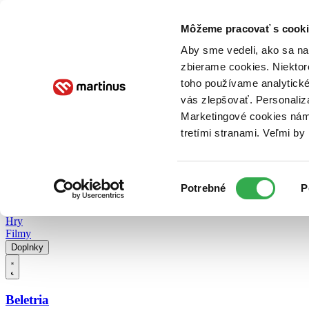
Doručenie
Kníhkupectvá
Knihovrátok
Poukážky
Knižný blog
Kontakt
Môžeme pracovať s cooki
Aby sme vedeli, ako sa na 
zbierame cookies. Niektor
E-knihy
Audioknihy
Hry
Filmy
Knihy
Doplnky
toho používame analytické
vás zlepšovať. Personaliz
Vyhľadávanie
Marketingové cookies nám 
tretími stranami. Veľmi b
Prihlásiť
Vyhľadávanie
Výber
Knihy
Potrebné
P
súhlasu
E-knihy
Audioknihy
Hry
Filmy
Doplnky
Beletria