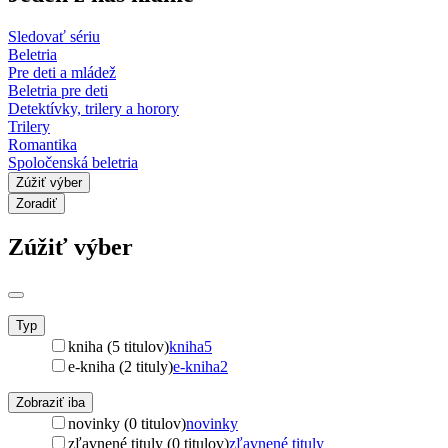
Sledovať sériu
Beletria
Pre deti a mládež
Beletria pre deti
Detektívky, trilery a horory
Trilery
Romantika
Spoločenská beletria
Zúžiť výber
Zoradiť
Zúžiť výber
Typ
kniha (5 titulov)
kniha
5
e-kniha (2 tituly)
e-kniha
2
Zobraziť iba
novinky (0 titulov)
novinky
zľavnené tituly (0 titulov)
zľavnené tituly