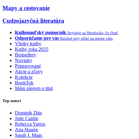
Mapy a cestovanie
Cudzojazyčná literatúra
Knihomoľský pomocník
Spýtajte sa Sherlocka, čo čítať
Odporúčame pre vás
Knižné tipy ušité na mieru vám
Všetky knihy
Knihy roka 2025
Bestsellery
Novinky
Pripravované
Akcie a zľavy
Kolekcie
BookTok
Mám záujem o titul
Top autori
Dominik Dán
Julie Caplin
Rebecca Yarros
Ana Huang
Sarah J. Maas