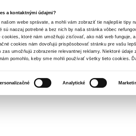
es a kontaktnými údajmi?
našom webe správate, a mohli vám zobraziť tie najlepšie tipy n
é sú naozaj potrebné a bez nich by naša stránka vôbec nefung
 cookies, ktoré nám umožňujú zisťovať, ako náš web funguje, a 
ačné cookies nám dovoľujú prispôsobovať stránku pre vašu lepši
zas umožňujú zobrazenie relevantnej reklamy. Niektoré údaje z
y nám pomohlo, keby sme mohli používať všetky tieto cookies. 
ersonalizačné
Analytické
Marketi