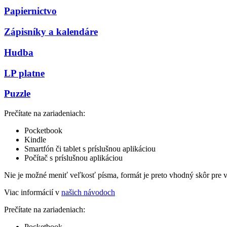
Papiernictvo
Zápisníky a kalendáre
Hudba
LP platne
Puzzle
Prečítate na zariadeniach:
Pocketbook
Kindle
Smartfón či tablet s príslušnou aplikáciou
Počítač s príslušnou aplikáciou
Nie je možné meniť veľkosť písma, formát je preto vhodný skôr pre 
Viac informácií v
našich návodoch
Prečítate na zariadeniach:
Pocketbook