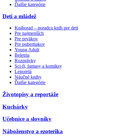
Ďalšie kategórie
Deti a mládež
Knihorad – poradca kníh pre deti
Pre najmenších
Pre prvákov
Pre pubertiakov
Young Adult
Beletria
Rozprávky
Sci-fi, fantasy a komiksy
Leporelá
Náučné knihy
Ďalšie kategórie
Životopisy a reportáže
Kuchárky
Učebnice a slovníky
Náboženstvo a ezoterika