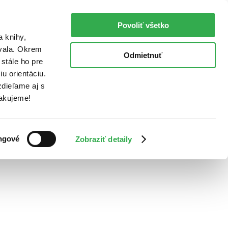
Povoliť všetko
a knihy,
ovala. Okrem
Odmietnuť
stále ho pre
u orientáciu.
dieľame aj s
Ďakujeme!
ngové
Zobraziť detaily