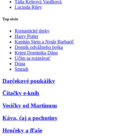
Táňa Keleová Vasilková
Lucinda Riley
Top série
Romantické úteky
Harry Potter
Kapitán Stein a Notár Barbarič
Denník odvážneho bojka
Krimi Dominika Dána
Učím sa rozprávať
Duna
Smradi
Darčekové poukážky
Čítačky e-kníh
Vecičky od Martinusu
Káva, čaj a pochutiny
Hrnčeky a fľaše