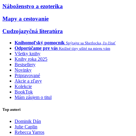
Náboženstvo a ezoterika
Mapy a cestovanie
Cudzojazyčná literatúra
Knihomoľský pomocník
Spýtajte sa Sherlocka, čo čítať
Odporúčame pre vás
Knižné tipy ušité na mieru vám
Všetky knihy
Knihy roka 2025
Bestsellery
Novinky
Pripravované
Akcie a zľavy
Kolekcie
BookTok
Mám záujem o titul
Top autori
Dominik Dán
Julie Caplin
Rebecca Yarros