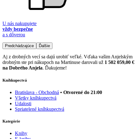
U nás nakupujete
vždy bezpečne
a s dôverou
Predchádzajúce
Ďalšie
Aj z drobných vecí sa dajú urobiť veľké. Vďaka vašim Anjelským
drobným ste pri nákupoch na Martinuse darovali už
1 502 059,00 €
na Dobrého Anjela
. Ďakujeme!
Kníhkupectvá
Bratislava - Obchodná
• Otvorené do 21:00
Všetky kníhkupectvá
Udalosti
Spriatelené kníhkupectvá
Kategórie
Knihy
E-knihy