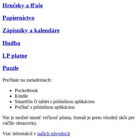
Hrnčeky a fľaše
Papiernictvo
Zápisníky a kalendáre
Hudba
LP platne
Puzzle
Prečítate na zariadeniach:
Pocketbook
Kindle
Smartfón či tablet s príslušnou aplikáciou
Počítač s príslušnou aplikáciou
Nie je možné meniť veľkosť písma, formát je preto vhodný skôr pre
väčšie obrazovky.
Viac informácií v
našich návodoch