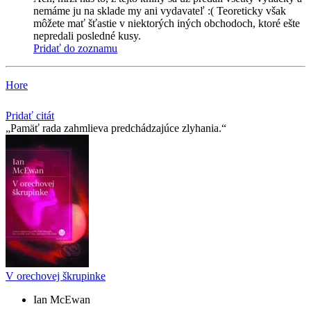
nemáme ju na sklade my ani vydavateľ :( Teoreticky však
môžete mať šťastie v niektorých iných obchodoch, ktoré ešte
nepredali posledné kusy.
Pridať do zoznamu
Hore
Pridať citát
Pamäť rada zahmlieva predchádzajúce zlyhania.
V orechovej škrupinke
Ian McEwan