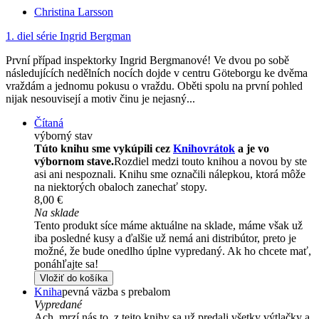
Christina Larsson
1. diel série
Ingrid Bergman
První případ inspektorky Ingrid Bergmanové! Ve dvou po sobě
následujících nedělních nocích dojde v centru Göteborgu ke dvěma
vraždám a jednomu pokusu o vraždu. Oběti spolu na první pohled
nijak nesouvisejí a motiv činu je nejasný...
Čítaná
výborný stav
Túto knihu sme vykúpili cez
Knihovrátok
a je vo
výbornom stave.
Rozdiel medzi touto knihou a novou by ste
asi ani nespoznali. Knihu sme označili nálepkou, ktorá môže
na niektorých obaloch zanechať stopy.
8,00 €
Na sklade
Tento produkt síce máme aktuálne na sklade, máme však už
iba posledné kusy a ďalšie už nemá ani distribútor, preto je
možné, že bude onedlho úplne vypredaný. Ak ho chcete mať,
ponáhľajte sa!
Vložiť do košíka
Kniha
pevná väzba s prebalom
Vypredané
Ach, mrzí nás to, z tejto knihy sa už predali všetky výtlačky a