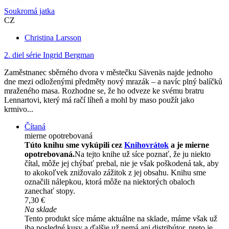
Soukromá jatka
CZ
Christina Larsson
2. diel série
Ingrid Bergman
Zaměstnanec sběrného dvora v městečku Sävenäs najde jednoho
dne mezi odloženými předměty nový mrazák – a navíc plný balíčků
mraženého masa. Rozhodne se, že ho odveze ke svému bratru
Lennartovi, který má račí líheň a mohl by maso použít jako
krmivo...
Čítaná
mierne opotrebovaná
Túto knihu sme vykúpili cez
Knihovrátok
a je mierne
opotrebovaná.
Na tejto knihe už síce poznať, že ju niekto
čítal, môže jej chýbať prebal, nie je však poškodená tak, aby
to akokoľvek znižovalo zážitok z jej obsahu. Knihu sme
označili nálepkou, ktorá môže na niektorých obaloch
zanechať stopy.
7,30 €
Na sklade
Tento produkt síce máme aktuálne na sklade, máme však už
iba posledné kusy a ďalšie už nemá ani distribútor, preto je