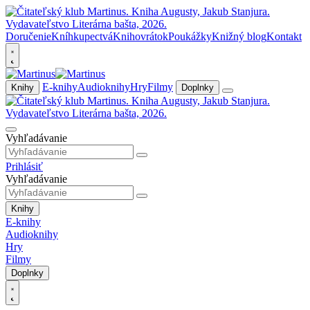
Doručenie
Kníhkupectvá
Knihovrátok
Poukážky
Knižný blog
Kontakt
E-knihy
Audioknihy
Hry
Filmy
Knihy
Doplnky
Vyhľadávanie
Prihlásiť
Vyhľadávanie
Knihy
E-knihy
Audioknihy
Hry
Filmy
Doplnky