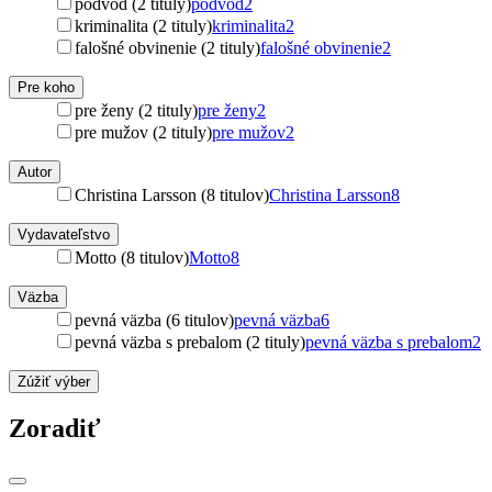
podvod (2 tituly)
podvod
2
kriminalita (2 tituly)
kriminalita
2
falošné obvinenie (2 tituly)
falošné obvinenie
2
Pre koho
pre ženy (2 tituly)
pre ženy
2
pre mužov (2 tituly)
pre mužov
2
Autor
Christina Larsson (8 titulov)
Christina Larsson
8
Vydavateľstvo
Motto (8 titulov)
Motto
8
Väzba
pevná väzba (6 titulov)
pevná väzba
6
pevná väzba s prebalom (2 tituly)
pevná väzba s prebalom
2
Zúžiť výber
Zoradiť