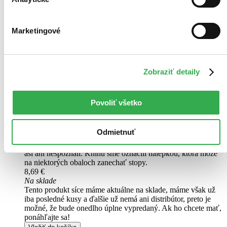
Neunikneš
CZ
Marketingové
Christina Larsson
3. diel série
Ingrid Bergman
Zobraziť detaily
Těsně před Vánocemi je v koupelně své luxusní vily nalezen
zavražděný slavný podnikatel Erik W. Sternheg.Komisařka Ingrid
Bergmanová s povzdechem opouští svůj plán na vytoužené klidné
prožití svátků a ujímá se mediálně sledovaného případu...
Povoliť všetko
Čítaná
výborný stav
Odmietnuť
Túto knihu sme vykúpili cez
Knihovrátok
a je vo
výbornom stave.
Rozdiel medzi touto knihou a novou by ste
asi ani nespoznali. Knihu sme označili nálepkou, ktorá môže
na niektorých obaloch zanechať stopy.
8,69 €
Na sklade
Tento produkt síce máme aktuálne na sklade, máme však už
iba posledné kusy a ďalšie už nemá ani distribútor, preto je
možné, že bude onedlho úplne vypredaný. Ak ho chcete mať,
ponáhľajte sa!