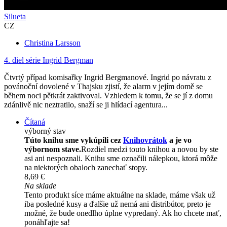
Silueta
CZ
Christina Larsson
4. diel série
Ingrid Bergman
Čtvrtý případ komisařky Ingrid Bergmanové. Ingrid po návratu z
povánoční dovolené v Thajsku zjistí, že alarm v jejím domě se
během noci pětkrát zaktivoval. Vzhledem k tomu, že se jí z domu
zdánlivě nic neztratilo, snaží se ji hlídací agentura...
Čítaná
výborný stav
Túto knihu sme vykúpili cez
Knihovrátok
a je vo
výbornom stave.
Rozdiel medzi touto knihou a novou by ste
asi ani nespoznali. Knihu sme označili nálepkou, ktorá môže
na niektorých obaloch zanechať stopy.
8,69 €
Na sklade
Tento produkt síce máme aktuálne na sklade, máme však už
iba posledné kusy a ďalšie už nemá ani distribútor, preto je
možné, že bude onedlho úplne vypredaný. Ak ho chcete mať,
ponáhľajte sa!