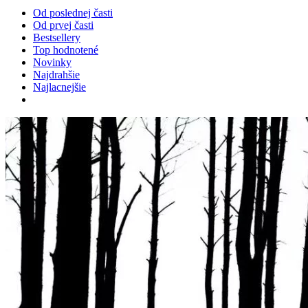
Od poslednej časti
Od prvej časti
Bestsellery
Top hodnotené
Novinky
Najdrahšie
Najlacnejšie