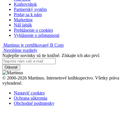
Knihovrátok
Partnerský systém
Pridaj sa k nám
Marketing
Náš labák
Prehlásenie o cookies
Vyhlásenie o prístupnosti
Martinus je certifikovaný B Corp
Nerobíme rozdiely
Najlepšie novinky sú tie knižné. Získajte ich ako prví:
Odoslať
© 2000-2026 Martinus. Internetové kníhkupectvo. Všetky práva
vyhradené.
Nastaviť cookies
Ochrana súkromia
Obchodné podmienky