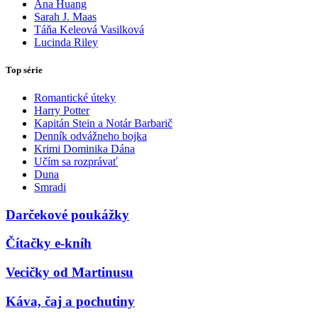
Ana Huang
Sarah J. Maas
Táňa Keleová Vasilková
Lucinda Riley
Top série
Romantické úteky
Harry Potter
Kapitán Stein a Notár Barbarič
Denník odvážneho bojka
Krimi Dominika Dána
Učím sa rozprávať
Duna
Smradi
Darčekové poukážky
Čítačky e-kníh
Vecičky od Martinusu
Káva, čaj a pochutiny