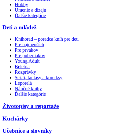
Hobby
Umenie a dizajn
Ďalšie kategórie
Deti a mládež
Knihorad – poradca kníh pre deti
Pre najmenších
Pre prvákov
Pre pubertiakov
Young Adult
Beletria
Rozprávky
Sci-fi, fantasy a komiksy
Leporelá
Náučné knihy
Ďalšie kategórie
Životopisy a reportáže
Kuchárky
Učebnice a slovníky