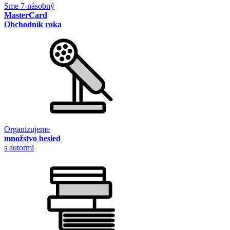
Sme 7-násobný
MasterCard
Obchodník roka
Organizujeme
množstvo besied
s autormi