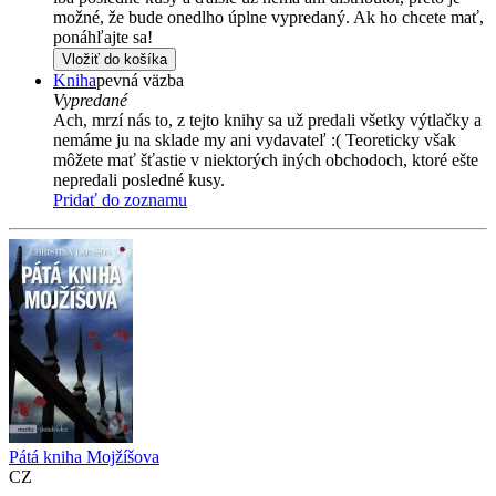
možné, že bude onedlho úplne vypredaný. Ak ho chcete mať,
ponáhľajte sa!
Vložiť do košíka
Kniha
pevná väzba
Vypredané
Ach, mrzí nás to, z tejto knihy sa už predali všetky výtlačky a
nemáme ju na sklade my ani vydavateľ :( Teoreticky však
môžete mať šťastie v niektorých iných obchodoch, ktoré ešte
nepredali posledné kusy.
Pridať do zoznamu
Pátá kniha Mojžíšova
CZ