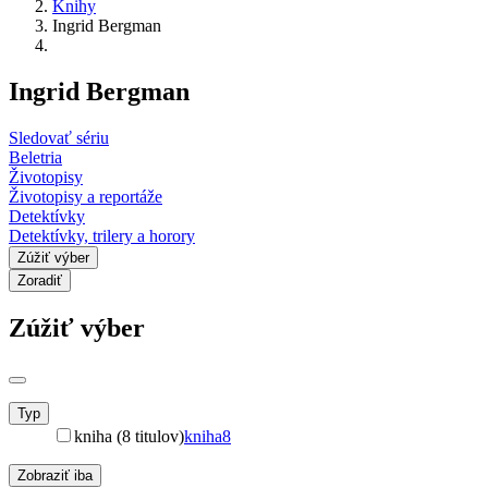
Knihy
Ingrid Bergman
Ingrid Bergman
Sledovať sériu
Beletria
Životopisy
Životopisy a reportáže
Detektívky
Detektívky, trilery a horory
Zúžiť výber
Zoradiť
Zúžiť výber
Typ
kniha (8 titulov)
kniha
8
Zobraziť iba