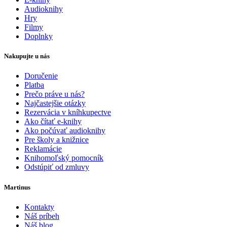
Audioknihy
Hry
Filmy
Doplnky
Nakupujte u nás
Doručenie
Platba
Prečo práve u nás?
Najčastejšie otázky
Rezervácia v kníhkupectve
Ako čítať e-knihy
Ako počúvať audioknihy
Pre školy a knižnice
Reklamácie
Knihomoľský pomocník
Odstúpiť od zmluvy
Martinus
Kontakty
Náš príbeh
Náš blog