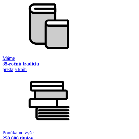
Máme
35-ročnú tradíciu
predaja kníh
Ponúkame vyše
250 000 titulov