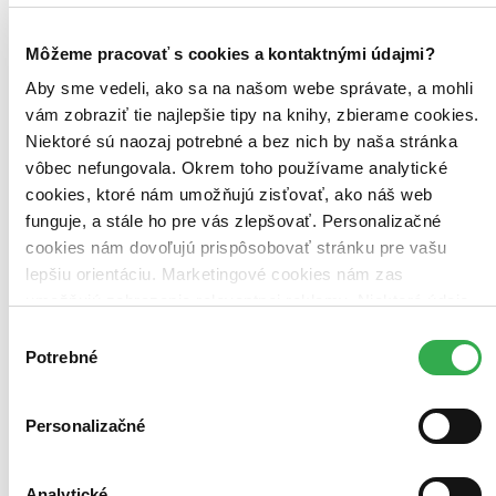
Môžeme pracovať s cookies a kontaktnými údajmi?
Aby sme vedeli, ako sa na našom webe správate, a mohli
vám zobraziť tie najlepšie tipy na knihy, zbierame cookies.
Niektoré sú naozaj potrebné a bez nich by naša stránka
vôbec nefungovala. Okrem toho používame analytické
cookies, ktoré nám umožňujú zisťovať, ako náš web
funguje, a stále ho pre vás zlepšovať. Personalizačné
cookies nám dovoľujú prispôsobovať stránku pre vašu
lepšiu orientáciu. Marketingové cookies nám zas
umožňujú zobrazenie relevantnej reklamy. Niektoré údaje
zdieľame aj s tretími stranami. Veľmi by nám pomohlo,
Výber
keby sme mohli používať všetky tieto cookies. Ďakujeme!
Potrebné
súhlasu
Personalizačné
Analytické