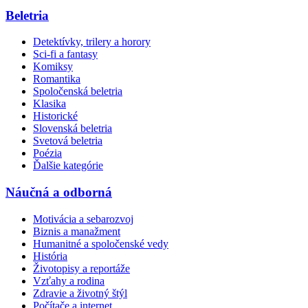
Beletria
Detektívky, trilery a horory
Sci-fi a fantasy
Komiksy
Romantika
Spoločenská beletria
Klasika
Historické
Slovenská beletria
Svetová beletria
Poézia
Ďalšie kategórie
Náučná a odborná
Motivácia a sebarozvoj
Biznis a manažment
Humanitné a spoločenské vedy
História
Životopisy a reportáže
Vzťahy a rodina
Zdravie a životný štýl
Počítače a internet