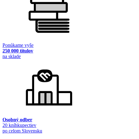
Ponúkame vyše
250 000 titulov
na sklade
Osobný odber
20 kníhkupectiev
po celom Slovensku