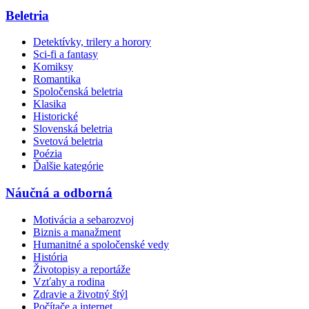
Beletria
Detektívky, trilery a horory
Sci-fi a fantasy
Komiksy
Romantika
Spoločenská beletria
Klasika
Historické
Slovenská beletria
Svetová beletria
Poézia
Ďalšie kategórie
Náučná a odborná
Motivácia a sebarozvoj
Biznis a manažment
Humanitné a spoločenské vedy
História
Životopisy a reportáže
Vzťahy a rodina
Zdravie a životný štýl
Počítače a internet