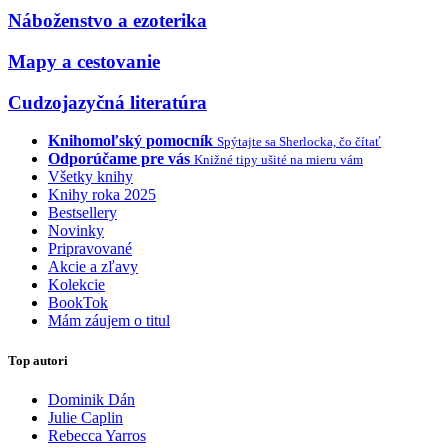
Náboženstvo a ezoterika
Mapy a cestovanie
Cudzojazyčná literatúra
Knihomoľský pomocník
Spýtajte sa Sherlocka, čo čítať
Odporúčame pre vás
Knižné tipy ušité na mieru vám
Všetky knihy
Knihy roka 2025
Bestsellery
Novinky
Pripravované
Akcie a zľavy
Kolekcie
BookTok
Mám záujem o titul
Top autori
Dominik Dán
Julie Caplin
Rebecca Yarros