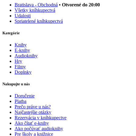
Bratislava - Obchodná
• Otvorené do 20:00
Všetky kníhkupectvá
Udalosti
Spriatelené kníhkupectvá
Kategórie
Knihy
E-knihy
Audioknihy
Hry
Filmy
Doplnky
Nakupujte u nás
Doručenie
Platba
Prečo práve u nás?
Najčastejšie otázky
Rezervácia v kníhkupectve
Ako čítať e-knihy
Ako počúvať audioknihy
Pre školy a knižnice