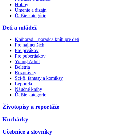
Hobby
Umenie a dizajn
Ďalšie kategórie
Deti a mládež
Knihorad – poradca kníh pre deti
Pre najmenších
Pre prvákov
Pre pubertiakov
Young Adult
Beletria
Rozprávky
Sci-fi, fantasy a komiksy
Leporelá
Náučné knihy
Ďalšie kategórie
Životopisy a reportáže
Kuchárky
Učebnice a slovníky