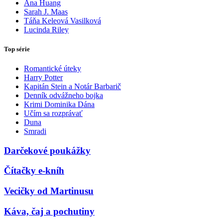
Ana Huang
Sarah J. Maas
Táňa Keleová Vasilková
Lucinda Riley
Top série
Romantické úteky
Harry Potter
Kapitán Stein a Notár Barbarič
Denník odvážneho bojka
Krimi Dominika Dána
Učím sa rozprávať
Duna
Smradi
Darčekové poukážky
Čítačky e-kníh
Vecičky od Martinusu
Káva, čaj a pochutiny