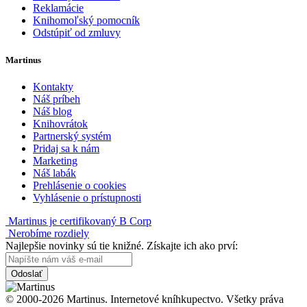
Reklamácie
Knihomoľský pomocník
Odstúpiť od zmluvy
Martinus
Kontakty
Náš príbeh
Náš blog
Knihovrátok
Partnerský systém
Pridaj sa k nám
Marketing
Náš labák
Prehlásenie o cookies
Vyhlásenie o prístupnosti
Martinus je certifikovaný B Corp
Nerobíme rozdiely
Najlepšie novinky sú tie knižné. Získajte ich ako prví:
Odoslať
© 2000-2026 Martinus. Internetové kníhkupectvo. Všetky práva