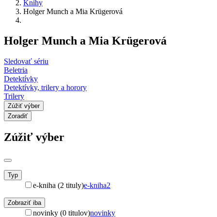
Knihy
Holger Munch a Mia Krügerová
Holger Munch a Mia Krügerová
Sledovať sériu
Beletria
Detektívky
Detektívky, trilery a horory
Trilery
Zúžiť výber
Zoradiť
Zúžiť výber
Typ
e-kniha (2 tituly)
e-kniha
2
Zobraziť iba
novinky (0 titulov)
novinky