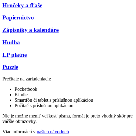
Hrnčeky a fľaše
Papiernictvo
Zápisníky a kalendáre
Hudba
LP platne
Puzzle
Prečítate na zariadeniach:
Pocketbook
Kindle
Smartfón či tablet s príslušnou aplikáciou
Počítač s príslušnou aplikáciou
Nie je možné meniť veľkosť písma, formát je preto vhodný skôr pre
väčšie obrazovky.
Viac informácií v
našich návodoch