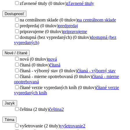
zľavnené tituly (0 titulov)
zľavnené tituly
Dostupnosť
na centrálnom sklade (0 titulov)
na centrálnom sklade
predpredaj (0 titulov)
predpredaj
pripravujeme (0 titulov)
pripravujeme
dostupná (bez vypredaných) (0 titulov)
dostupná (bez
vypredaných)
Nové / čítané
nová (0 titulov)
nová
čítaná (0 titulov)
čítaná
čítaná - výborný stav (0 titulov)
čítaná - výborný stav
čítaná - mierne opotrebovaná (0 titulov)
čítaná - mierne
opotrebovaná
čítané verzie vypredaných kníh (0 titulov)
čítané verzie
vypredaných kníh
Jazyk
čeština (2 tituly)
čeština
2
Téma
vyšetrovanie (2 tituly)
vyšetrovanie
2