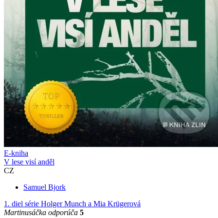
E-kniha
V lese visí anděl
CZ
Samuel Bjork
1. diel série
Holger Munch a Mia Krügerová
Martinusáčka odporúča
5