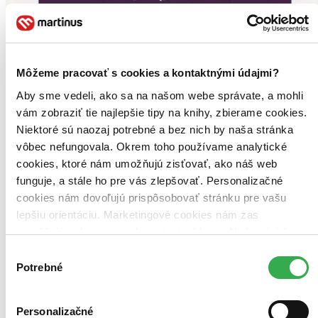
Môžeme pracovať s cookies a kontaktnými údajmi?
Aby sme vedeli, ako sa na našom webe správate, a mohli
vám zobraziť tie najlepšie tipy na knihy, zbierame cookies.
Niektoré sú naozaj potrebné a bez nich by naša stránka
vôbec nefungovala. Okrem toho používame analytické
cookies, ktoré nám umožňujú zisťovať, ako náš web
funguje, a stále ho pre vás zlepšovať. Personalizačné
cookies nám dovoľujú prispôsobovať stránku pre vašu
lepšiu orientáciu. Marketingové cookies nám zas
umožňujú zobrazenie relevantnej reklamy. Niektoré údaje
zdieľame aj s tretími stranami. Veľmi by nám pomohlo,
Výber
keby sme mohli používať všetky tieto cookies. Ďakujeme!
Potrebné
súhlasu
Personalizačné