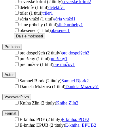
severské krimi (2 tituly)
severské krimi
2
detektív (1 titul)
detektív
1
triler (1 titul)
triler
1
séria vrážd (1 titul)
séria vrážd
1
silné príbehy (1 titul)
silné príbehy
1
obesenec (1 titul)
obesenec
1
Ďalšie možnosti
Pre koho
pre dospelých (2 tituly)
pre dospelých
2
pre ženy (1 titul)
pre ženy
1
pre mužov (1 titul)
pre mužov
1
Autor
Samuel Bjork (2 tituly)
Samuel Bjork
2
Daniela Mrázová (1 titul)
Daniela Mrázová
1
Vydavateľstvo
Kniha Zlín (2 tituly)
Kniha Zlín
2
Formát
E-kniha: PDF (2 tituly)
E-kniha: PDF
2
E-kniha: EPUB (2 tituly)
E-kniha: EPUB
2