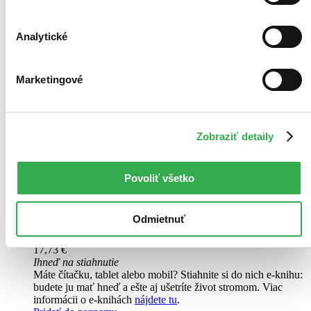
Analytické
E-kniha
Marketingové
Výbuch
CZ
Daniela Mrázová
Zobraziť detaily
5. diel série
Holger Munch a Mia Krügerová
Metrem v Oslu otřese smrtící výbuch. A to je teprve začátek.
Povoliť všetko
Anonym oznámí, že každých čtyřiadvacet hodin bude následovat
další exploze. Město zachvátí panika, hranice se uzavírají a policie
bojuje...
Odmietnuť
E-kniha
PDF
EPUB
MOBI
17,73 €
Ihneď na stiahnutie
Máte čítačku, tablet alebo mobil? Stiahnite si do nich e-knihu:
budete ju mať hneď a ešte aj ušetríte život stromom. Viac
informácii o e-knihách
nájdete tu
.