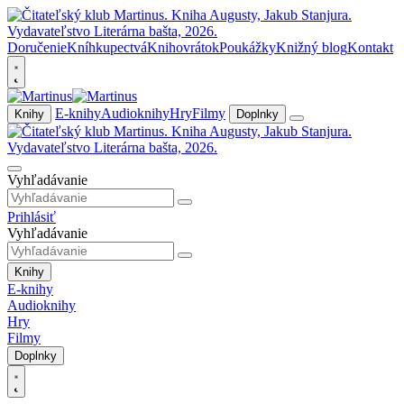
Doručenie
Kníhkupectvá
Knihovrátok
Poukážky
Knižný blog
Kontakt
E-knihy
Audioknihy
Hry
Filmy
Knihy
Doplnky
Vyhľadávanie
Prihlásiť
Vyhľadávanie
Knihy
E-knihy
Audioknihy
Hry
Filmy
Doplnky