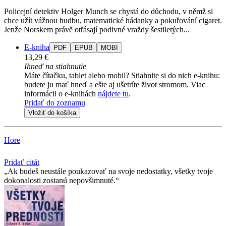
Policejní detektiv Holger Munch se chystá do důchodu, v němž si
chce užít vážnou hudbu, matematické hádanky a pokuřování cigaret.
Jenže Norskem právě otřásají podivné vraždy šestiletých...
E-kniha
PDF
EPUB
MOBI
13,29 €
Ihneď na stiahnutie
Máte čítačku, tablet alebo mobil? Stiahnite si do nich e-knihu:
budete ju mať hneď a ešte aj ušetríte život stromom. Viac
informácii o e-knihách
nájdete tu
.
Pridať do zoznamu
Vložiť do košíka
Hore
Pridať citát
Ak budeš neustále poukazovať na svoje nedostatky, všetky tvoje
dokonalosti zostanú nepovšimnuté.