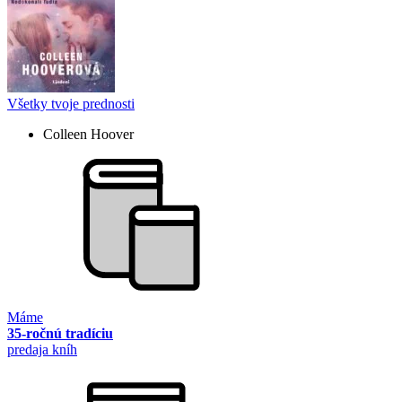
Všetky tvoje prednosti
Colleen Hoover
Máme
35-ročnú tradíciu
predaja kníh