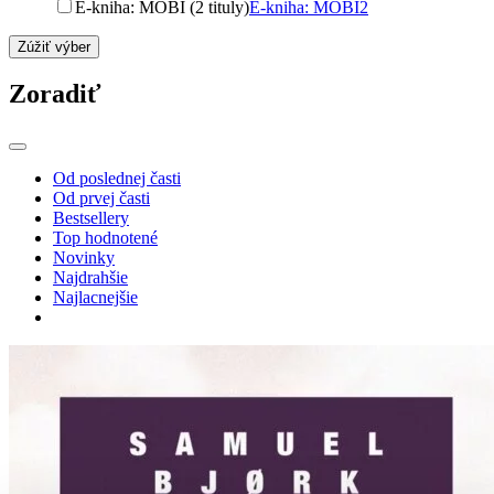
E-kniha: MOBI (2 tituly)
E-kniha: MOBI
2
Zúžiť výber
Zoradiť
Od poslednej časti
Od prvej časti
Bestsellery
Top hodnotené
Novinky
Najdrahšie
Najlacnejšie