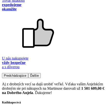
Tovar skladom
expedujeme
okamžite
U nás nakupujete
vždy bezpečne
a s dôverou
Predchádzajúce
Ďalšie
Aj z drobných vecí sa dajú urobiť veľké. Vďaka vašim Anjelským
drobným ste pri nákupoch na Martinuse darovali už
1 501 609,00 €
na Dobrého Anjela
. Ďakujeme!
Kníhkupectvá