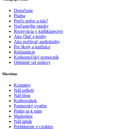
Doručenie
Platba
Prečo práve u nás?
Najčastejšie otázky
Rezervácia v kníhkupectve
Ako čítať e-knihy
Ako počúvať audioknihy
Pre školy a knižnice
Reklamácie
Knihomoľský pomocník
Odstúpiť od zmluvy
Martinus
Kontakty
Náš príbeh
Náš blog
Knihovrátok
Partnerský systém
Pridaj sa k nám
Marketing
Náš labák
Prehlásenie o cookies