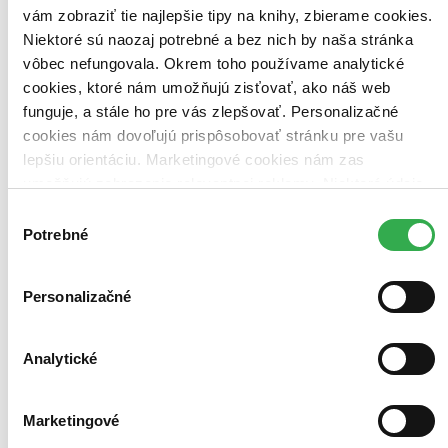
vám zobraziť tie najlepšie tipy na knihy, zbierame cookies.
Pre koho
Niektoré sú naozaj potrebné a bez nich by naša stránka
pre deti (2 tituly)
pre deti
2
vôbec nefungovala. Okrem toho používame analytické
pre deti a mládež (2 tituly)
pre deti a mládež
2
cookies, ktoré nám umožňujú zisťovať, ako náš web
Autor
funguje, a stále ho pre vás zlepšovať. Personalizačné
Nancy Springer (2 tituly)
Nancy Springer
2
cookies nám dovoľujú prispôsobovať stránku pre vašu
Serena Blasco (2 tituly)
Serena Blasco
2
lepšiu orientáciu. Marketingové cookies nám zas
umožňujú zobrazenie relevantnej reklamy. Niektoré údaje
Vydavateľstvo
CooBoo SK (1 titul)
CooBoo SK
1
zdieľame aj s tretími stranami. Veľmi by nám pomohlo,
Výber
Fragment (1 titul)
Fragment
1
keby sme mohli používať všetky tieto cookies. Ďakujeme!
Potrebné
súhlasu
Väzba
pevná väzba (1 titul)
pevná väzba
1
Personalizačné
Formát
E-kniha: PDF (1 titul)
E-kniha: PDF
1
Analytické
Zúžiť výber
Zoradiť
Marketingové