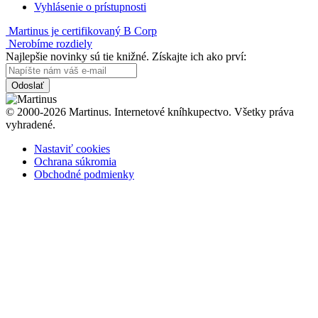
Vyhlásenie o prístupnosti
Martinus je certifikovaný B Corp
Nerobíme rozdiely
Najlepšie novinky sú tie knižné. Získajte ich ako prví:
Odoslať
© 2000-2026 Martinus. Internetové kníhkupectvo. Všetky práva
vyhradené.
Nastaviť cookies
Ochrana súkromia
Obchodné podmienky