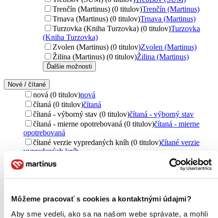
Trenčín (Martinus) (0 titulov)
Trenčín (Martinus)
Trnava (Martinus) (0 titulov)
Trnava (Martinus)
Turzovka (Kniha Turzovka) (0 titulov)
Turzovka
(Kniha Turzovka)
Zvolen (Martinus) (0 titulov)
Zvolen (Martinus)
Žilina (Martinus) (0 titulov)
Žilina (Martinus)
Ďalšie možnosti
Nové / čítané
nová (0 titulov)
nová
čítaná (0 titulov)
čítaná
čítaná - výborný stav (0 titulov)
čítaná - výborný stav
čítaná - mierne opotrebovaná (0 titulov)
čítaná - mierne
opotrebovaná
čítané verzie vypredaných kníh (0 titulov)
čítané verzie
vypredaných kníh
Jazyk
slovenčina (2 tituly)
slovenčina
2
Téma
Môžeme pracovať s cookies a kontaktnými údajmi?
dobrodružstvo (2 tituly)
dobrodružstvo
2
Aby sme vedeli, ako sa na našom webe správate, a mohli
zmiznutie (2 tituly)
zmiznutie
2