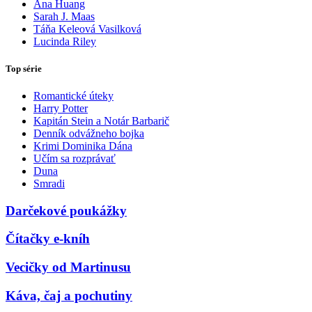
Ana Huang
Sarah J. Maas
Táňa Keleová Vasilková
Lucinda Riley
Top série
Romantické úteky
Harry Potter
Kapitán Stein a Notár Barbarič
Denník odvážneho bojka
Krimi Dominika Dána
Učím sa rozprávať
Duna
Smradi
Darčekové poukážky
Čítačky e-kníh
Vecičky od Martinusu
Káva, čaj a pochutiny