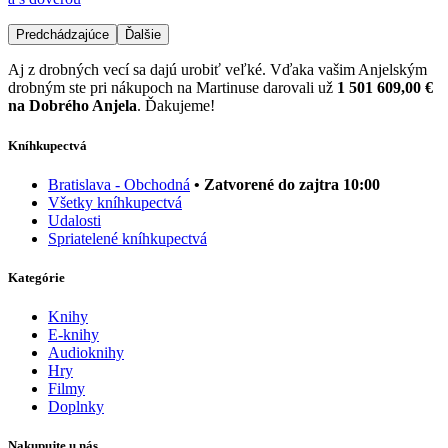
Predchádzajúce
Ďalšie
Aj z drobných vecí sa dajú urobiť veľké. Vďaka vašim Anjelským
drobným ste pri nákupoch na Martinuse darovali už
1 501 609,00 €
na Dobrého Anjela
. Ďakujeme!
Kníhkupectvá
Bratislava - Obchodná
• Zatvorené do zajtra 10:00
Všetky kníhkupectvá
Udalosti
Spriatelené kníhkupectvá
Kategórie
Knihy
E-knihy
Audioknihy
Hry
Filmy
Doplnky
Nakupujte u nás