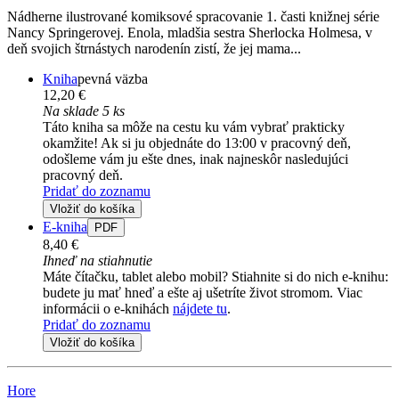
Nádherne ilustrované komiksové spracovanie 1. časti knižnej série
Nancy Springerovej. Enola, mladšia sestra Sherlocka Holmesa, v
deň svojich štrnástych narodenín zistí, že jej mama...
Kniha
pevná väzba
12,20 €
Na sklade 5 ks
Táto kniha sa môže na cestu ku vám vybrať prakticky
okamžite! Ak si ju objednáte do 13:00 v pracovný deň,
odošleme vám ju ešte dnes, inak najneskôr nasledujúci
pracovný deň.
Pridať do zoznamu
Vložiť do košíka
E-kniha
PDF
8,40 €
Ihneď na stiahnutie
Máte čítačku, tablet alebo mobil? Stiahnite si do nich e-knihu:
budete ju mať hneď a ešte aj ušetríte život stromom. Viac
informácii o e-knihách
nájdete tu
.
Pridať do zoznamu
Vložiť do košíka
Hore