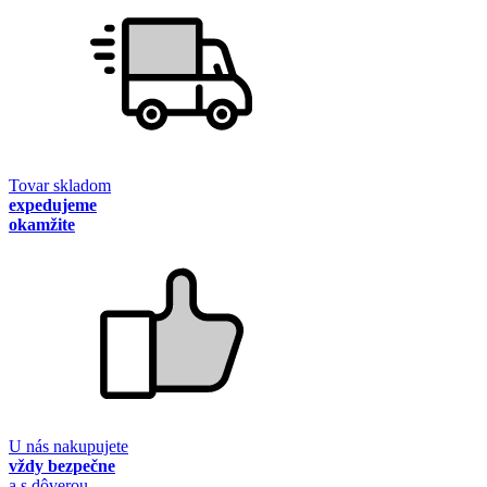
Tovar skladom
expedujeme
okamžite
U nás nakupujete
vždy bezpečne
a s dôverou