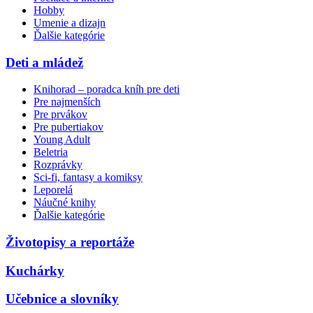
Hobby
Umenie a dizajn
Ďalšie kategórie
Deti a mládež
Knihorad – poradca kníh pre deti
Pre najmenších
Pre prvákov
Pre pubertiakov
Young Adult
Beletria
Rozprávky
Sci-fi, fantasy a komiksy
Leporelá
Náučné knihy
Ďalšie kategórie
Životopisy a reportáže
Kuchárky
Učebnice a slovníky