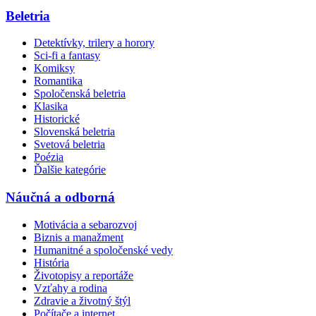
Beletria
Detektívky, trilery a horory
Sci-fi a fantasy
Komiksy
Romantika
Spoločenská beletria
Klasika
Historické
Slovenská beletria
Svetová beletria
Poézia
Ďalšie kategórie
Náučná a odborná
Motivácia a sebarozvoj
Biznis a manažment
Humanitné a spoločenské vedy
História
Životopisy a reportáže
Vzťahy a rodina
Zdravie a životný štýl
Počítače a internet