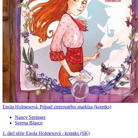
Enola Holmesová: Prípad zmiznutého markíza (komiks)
Nancy Springer
Serena Blasco
1. diel série
Enola Holmesová - komiks (SK)