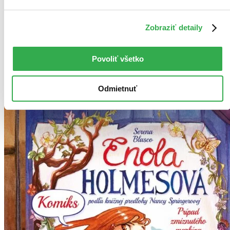
Od poslednej časti
Zobraziť detaily
Od prvej časti
Bestsellery
Top hodnotené
Povoliť všetko
Novinky
Najdrahšie
Najlacnejšie
Odmietnuť