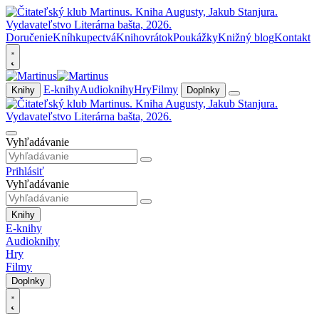
Doručenie
Kníhkupectvá
Knihovrátok
Poukážky
Knižný blog
Kontakt
E-knihy
Audioknihy
Hry
Filmy
Knihy
Doplnky
Vyhľadávanie
Prihlásiť
Vyhľadávanie
Knihy
E-knihy
Audioknihy
Hry
Filmy
Doplnky