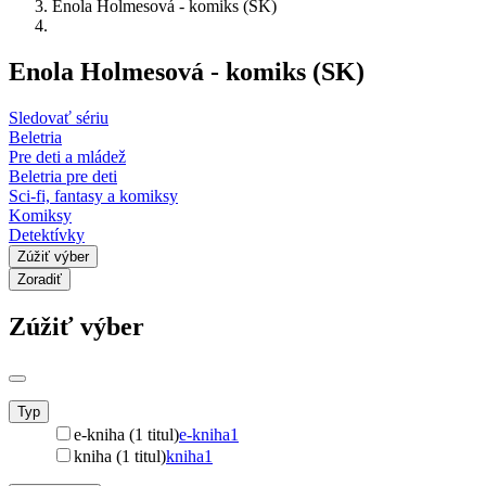
Enola Holmesová - komiks (SK)
Enola Holmesová - komiks (SK)
Sledovať sériu
Beletria
Pre deti a mládež
Beletria pre deti
Sci-fi, fantasy a komiksy
Komiksy
Detektívky
Zúžiť výber
Zoradiť
Zúžiť výber
Typ
e-kniha (1 titul)
e-kniha
1
kniha (1 titul)
kniha
1