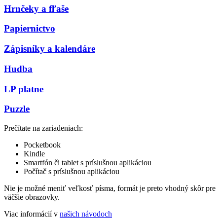
Hrnčeky a fľaše
Papiernictvo
Zápisníky a kalendáre
Hudba
LP platne
Puzzle
Prečítate na zariadeniach:
Pocketbook
Kindle
Smartfón či tablet s príslušnou aplikáciou
Počítač s príslušnou aplikáciou
Nie je možné meniť veľkosť písma, formát je preto vhodný skôr pre
väčšie obrazovky.
Viac informácií v
našich návodoch