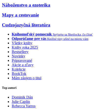
Náboženstvo a ezoterika
Mapy a cestovanie
Cudzojazyčná literatúra
Knihomoľský pomocník
Spýtajte sa Sherlocka, čo čítať
Odporúčame pre vás
Knižné tipy ušité na mieru vám
Všetky knihy
Knihy roka 2025
Bestsellery
Novinky
Pripravované
Akcie a zľavy
Kolekcie
BookTok
Mám záujem o titul
Top autori
Dominik Dán
Julie Caplin
Rebecca Yarros