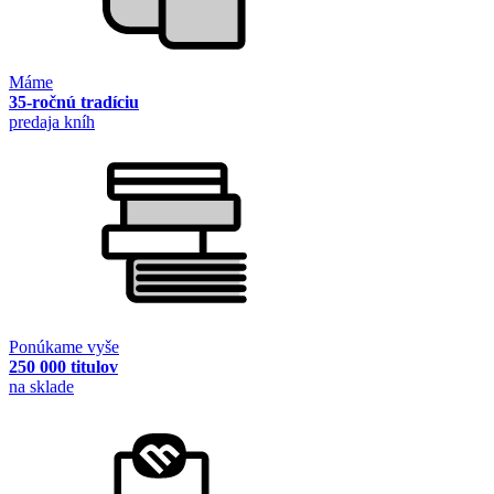
Máme
35-ročnú tradíciu
predaja kníh
Ponúkame vyše
250 000 titulov
na sklade