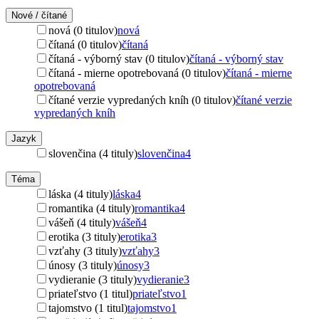
Nové / čítané
nová (0 titulov)
nová
čítaná (0 titulov)
čítaná
čítaná - výborný stav (0 titulov)
čítaná - výborný stav
čítaná - mierne opotrebovaná (0 titulov)
čítaná - mierne
opotrebovaná
čítané verzie vypredaných kníh (0 titulov)
čítané verzie
vypredaných kníh
Jazyk
slovenčina (4 tituly)
slovenčina
4
Téma
láska (4 tituly)
láska
4
romantika (4 tituly)
romantika
4
vášeň (4 tituly)
vášeň
4
erotika (3 tituly)
erotika
3
vzťahy (3 tituly)
vzťahy
3
únosy (3 tituly)
únosy
3
vydieranie (3 tituly)
vydieranie
3
priateľstvo (1 titul)
priateľstvo
1
tajomstvo (1 titul)
tajomstvo
1