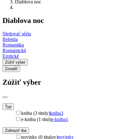
Diablova noc
Diablova noc
Sledovať sériu
Beletria
Romantika
Romantické
Erotické
Zúžiť výber
Zoradiť
Zúžiť výber
Typ
kniha (3 tituly)
kniha
3
e-kniha (1 titul)
e-kniha
1
Zobraziť iba
novinky (0 titulov)
novinky