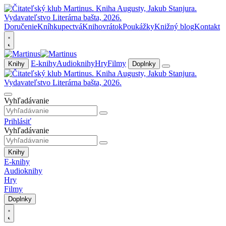
Doručenie
Kníhkupectvá
Knihovrátok
Poukážky
Knižný blog
Kontakt
E-knihy
Audioknihy
Hry
Filmy
Knihy
Doplnky
Vyhľadávanie
Prihlásiť
Vyhľadávanie
Knihy
E-knihy
Audioknihy
Hry
Filmy
Doplnky