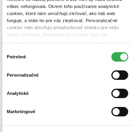
vôbec nefungovala. Okrem toho používame analytické
cookies, ktoré nám umožňujú zisťovať, ako náš web
funguje, a stále ho pre vás zlepšovať. Personalizačné
cookies nám dovoľujú prispôsobovať stránku pre vašu
lepšiu orientáciu. Marketingové cookies nám zas
umožňujú zobrazenie relevantnej reklamy. Niektoré údaje
zdieľame aj s tretími stranami. Veľmi by nám pomohlo,
Výber
keby sme mohli používať všetky tieto cookies. Ďakujeme!
Potrebné
súhlasu
Personalizačné
Analytické
Marketingové