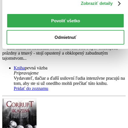
Zobraziť detaily
Hideaway: Úkryt
Povoliť všetko
Penelope Douglas
Odmietnuť
2. diel série
Diablova noc
V tieni mesta sa nachádza hotel s názvom The Pope. Chátrajúci,
prázdny a tmavý - stojí opustený a obklopený zabudnutým
tajomstvom...
Kniha
pevná väzba
Pripravujeme
Vydavateľ, tlačiar a ďalší usilovní ľudia intenzívne pracujú na
tom, aby ste si už onedlho mohli prečítať túto knihu.
Pridať do zoznamu