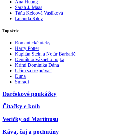
Ana Huang
Sarah J. Maas
Táňa Keleová Vasilková
Lucinda Riley
Top série
Romantické úteky
Harry Potter
Kapitán Stein a Notár Barbarič
Denník odvážneho bojka
Krimi Dominika Dána
Učím sa rozprávať
Duna
Smradi
Darčekové poukážky
Čítačky e-kníh
Vecičky od Martinusu
Káva, čaj a pochutiny