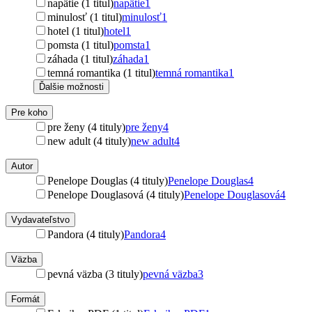
napätie (1 titul)
napätie
1
minulosť (1 titul)
minulosť
1
hotel (1 titul)
hotel
1
pomsta (1 titul)
pomsta
1
záhada (1 titul)
záhada
1
temná romantika (1 titul)
temná romantika
1
Ďalšie možnosti
Pre koho
pre ženy (4 tituly)
pre ženy
4
new adult (4 tituly)
new adult
4
Autor
Penelope Douglas (4 tituly)
Penelope Douglas
4
Penelope Douglasová (4 tituly)
Penelope Douglasová
4
Vydavateľstvo
Pandora (4 tituly)
Pandora
4
Väzba
pevná väzba (3 tituly)
pevná väzba
3
Formát