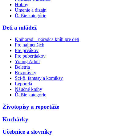
Hobby
Umenie a dizajn
Ďalšie kategórie
Deti a mládež
Knihorad – poradca kníh pre deti
Pre najmenších
Pre prvákov
Pre pubertiakov
Young Adult
Beletria
Rozprávky
Sci-fi, fantasy a komiksy
Leporelá
Náučné knihy
Ďalšie kategórie
Životopisy a reportáže
Kuchárky
Učebnice a slovníky