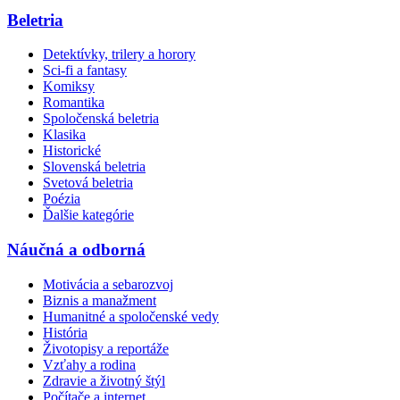
Beletria
Detektívky, trilery a horory
Sci-fi a fantasy
Komiksy
Romantika
Spoločenská beletria
Klasika
Historické
Slovenská beletria
Svetová beletria
Poézia
Ďalšie kategórie
Náučná a odborná
Motivácia a sebarozvoj
Biznis a manažment
Humanitné a spoločenské vedy
História
Životopisy a reportáže
Vzťahy a rodina
Zdravie a životný štýl
Počítače a internet