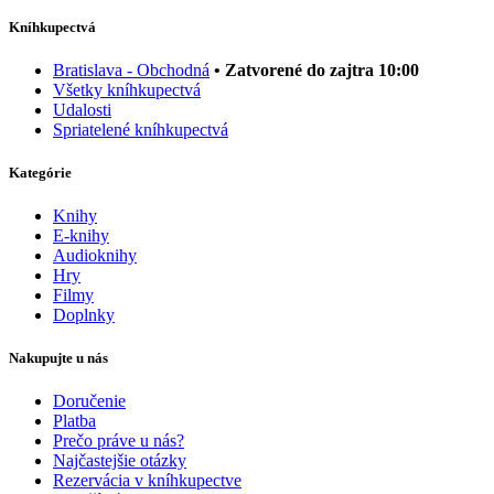
Kníhkupectvá
Bratislava - Obchodná
• Zatvorené do zajtra 10:00
Všetky kníhkupectvá
Udalosti
Spriatelené kníhkupectvá
Kategórie
Knihy
E-knihy
Audioknihy
Hry
Filmy
Doplnky
Nakupujte u nás
Doručenie
Platba
Prečo práve u nás?
Najčastejšie otázky
Rezervácia v kníhkupectve