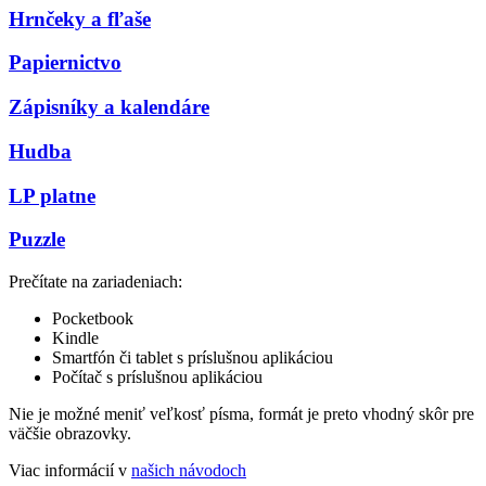
Hrnčeky a fľaše
Papiernictvo
Zápisníky a kalendáre
Hudba
LP platne
Puzzle
Prečítate na zariadeniach:
Pocketbook
Kindle
Smartfón či tablet s príslušnou aplikáciou
Počítač s príslušnou aplikáciou
Nie je možné meniť veľkosť písma, formát je preto vhodný skôr pre
väčšie obrazovky.
Viac informácií v
našich návodoch