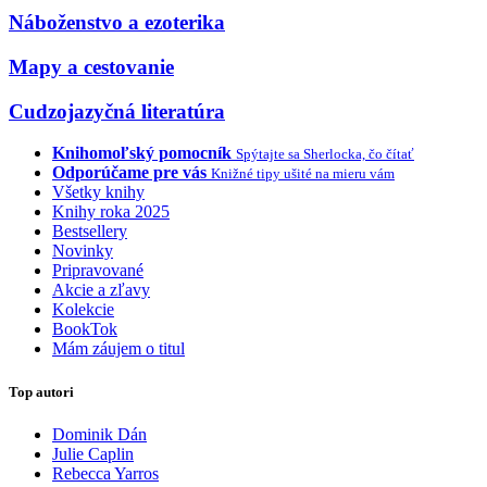
Náboženstvo a ezoterika
Mapy a cestovanie
Cudzojazyčná literatúra
Knihomoľský pomocník
Spýtajte sa Sherlocka, čo čítať
Odporúčame pre vás
Knižné tipy ušité na mieru vám
Všetky knihy
Knihy roka 2025
Bestsellery
Novinky
Pripravované
Akcie a zľavy
Kolekcie
BookTok
Mám záujem o titul
Top autori
Dominik Dán
Julie Caplin
Rebecca Yarros