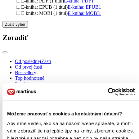
E-kniha: PDF (1 titul)
E-kniha: PDF
1
E-kniha: EPUB (1 titul)
E-kniha: EPUB
1
E-kniha: MOBI (1 titul)
E-kniha: MOBI
1
Zúžiť výber
Zoradiť
Od poslednej časti
Od prvej časti
Bestsellery
Top hodnotené
Novinky
Najdrahšie
Najlacnejšie
Môžeme pracovať s cookies a kontaktnými údajmi?
Aby sme vedeli, ako sa na našom webe správate, a mohli
vám zobraziť tie najlepšie tipy na knihy, zbierame cookies.
Niektoré sú naozaj potrebné a bez nich by naša stránka