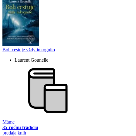
Boh cestuje vždy inkognito
Laurent Gounelle
Máme
35-ročnú tradíciu
predaja kníh