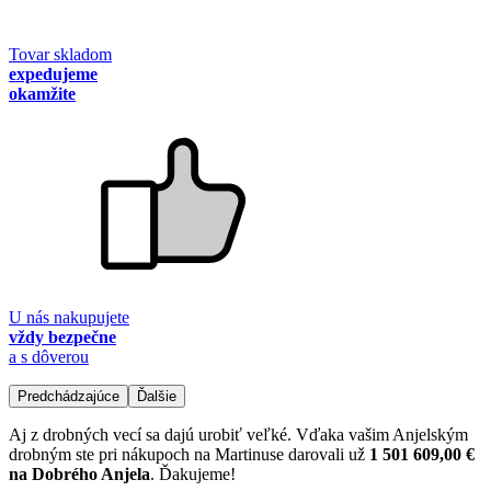
Tovar skladom
expedujeme
okamžite
U nás nakupujete
vždy bezpečne
a s dôverou
Predchádzajúce
Ďalšie
Aj z drobných vecí sa dajú urobiť veľké. Vďaka vašim Anjelským
drobným ste pri nákupoch na Martinuse darovali už
1 501 609,00 €
na Dobrého Anjela
. Ďakujeme!