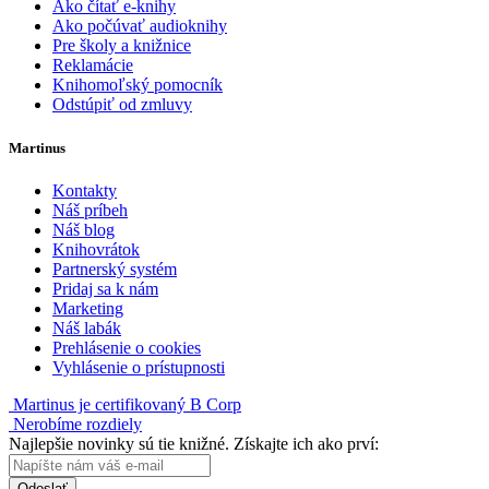
Ako čítať e-knihy
Ako počúvať audioknihy
Pre školy a knižnice
Reklamácie
Knihomoľský pomocník
Odstúpiť od zmluvy
Martinus
Kontakty
Náš príbeh
Náš blog
Knihovrátok
Partnerský systém
Pridaj sa k nám
Marketing
Náš labák
Prehlásenie o cookies
Vyhlásenie o prístupnosti
Martinus je certifikovaný B Corp
Nerobíme rozdiely
Najlepšie novinky sú tie knižné. Získajte ich ako prví:
Odoslať