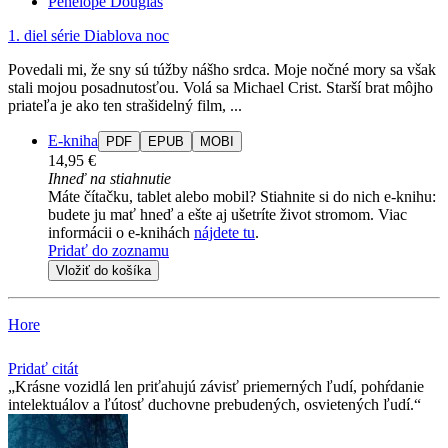
Penelope Douglas
1. diel série
Diablova noc
Povedali mi, že sny sú túžby nášho srdca. Moje nočné mory sa však
stali mojou posadnutosťou. Volá sa Michael Crist. Starší brat môjho
priateľa je ako ten strašidelný film, ...
E-kniha
PDF
EPUB
MOBI
14,95 €
Ihneď na stiahnutie
Máte čítačku, tablet alebo mobil? Stiahnite si do nich e-knihu:
budete ju mať hneď a ešte aj ušetríte život stromom. Viac
informácii o e-knihách
nájdete tu
.
Pridať do zoznamu
Vložiť do košíka
Hore
Pridať citát
Krásne vozidlá len priťahujú závisť priemerných ľudí, pohŕdanie
intelektuálov a ľútosť duchovne prebudených, osvietených ľudí.