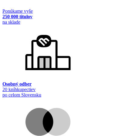
Ponúkame vyše
250 000 titulov
na sklade
Osobný odber
20 kníhkupectiev
po celom Slovensku