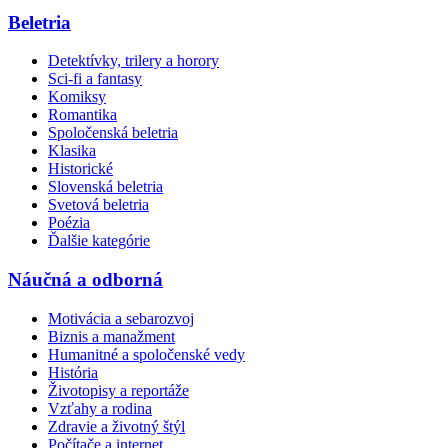
Beletria
Detektívky, trilery a horory
Sci-fi a fantasy
Komiksy
Romantika
Spoločenská beletria
Klasika
Historické
Slovenská beletria
Svetová beletria
Poézia
Ďalšie kategórie
Náučná a odborná
Motivácia a sebarozvoj
Biznis a manažment
Humanitné a spoločenské vedy
História
Životopisy a reportáže
Vzťahy a rodina
Zdravie a životný štýl
Počítače a internet