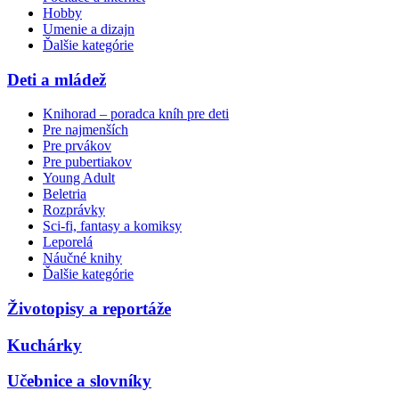
Hobby
Umenie a dizajn
Ďalšie kategórie
Deti a mládež
Knihorad – poradca kníh pre deti
Pre najmenších
Pre prvákov
Pre pubertiakov
Young Adult
Beletria
Rozprávky
Sci-fi, fantasy a komiksy
Leporelá
Náučné knihy
Ďalšie kategórie
Životopisy a reportáže
Kuchárky
Učebnice a slovníky