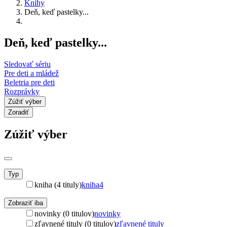
Knihy
Deň, keď pastelky...
Deň, keď pastelky...
Sledovať sériu
Pre deti a mládež
Beletria pre deti
Rozprávky
Zúžiť výber
Zoradiť
Zúžiť výber
Typ
kniha (4 tituly)
kniha
4
Zobraziť iba
novinky (0 titulov)
novinky
zľavnené tituly (0 titulov)
zľavnené tituly