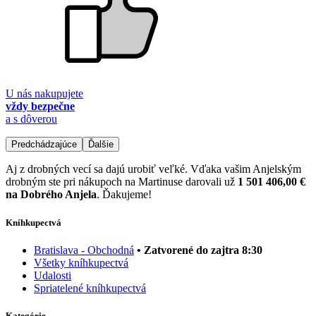
U nás nakupujete
vždy bezpečne
a s dôverou
Predchádzajúce
Ďalšie
Aj z drobných vecí sa dajú urobiť veľké. Vďaka vašim Anjelským
drobným ste pri nákupoch na Martinuse darovali už
1 501 406,00 €
na Dobrého Anjela
. Ďakujeme!
Kníhkupectvá
Bratislava - Obchodná
• Zatvorené do zajtra 8:30
Všetky kníhkupectvá
Udalosti
Spriatelené kníhkupectvá
Kategórie