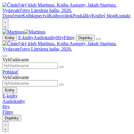
Doručenie
Kníhkupectvá
Knihovrátok
Poukážky
Knižný blog
Kontakt
E-knihy
Audioknihy
Hry
Filmy
Knihy
Doplnky
Vyhľadávanie
Prihlásiť
Vyhľadávanie
Knihy
E-knihy
Audioknihy
Hry
Filmy
Doplnky