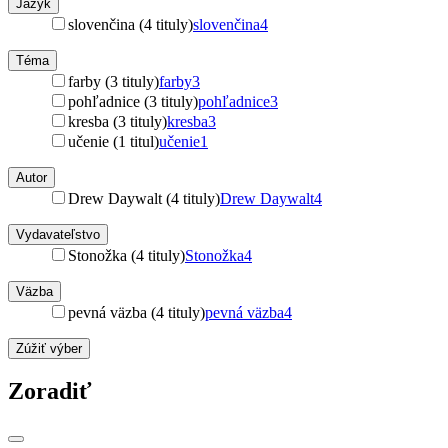
Jazyk
slovenčina (4 tituly)
slovenčina
4
Téma
farby (3 tituly)
farby
3
pohľadnice (3 tituly)
pohľadnice
3
kresba (3 tituly)
kresba
3
učenie (1 titul)
učenie
1
Autor
Drew Daywalt (4 tituly)
Drew Daywalt
4
Vydavateľstvo
Stonožka (4 tituly)
Stonožka
4
Väzba
pevná väzba (4 tituly)
pevná väzba
4
Zúžiť výber
Zoradiť