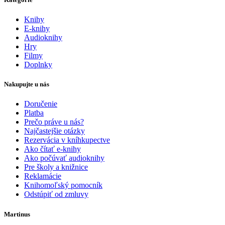
Knihy
E-knihy
Audioknihy
Hry
Filmy
Doplnky
Nakupujte u nás
Doručenie
Platba
Prečo práve u nás?
Najčastejšie otázky
Rezervácia v kníhkupectve
Ako čítať e-knihy
Ako počúvať audioknihy
Pre školy a knižnice
Reklamácie
Knihomoľský pomocník
Odstúpiť od zmluvy
Martinus