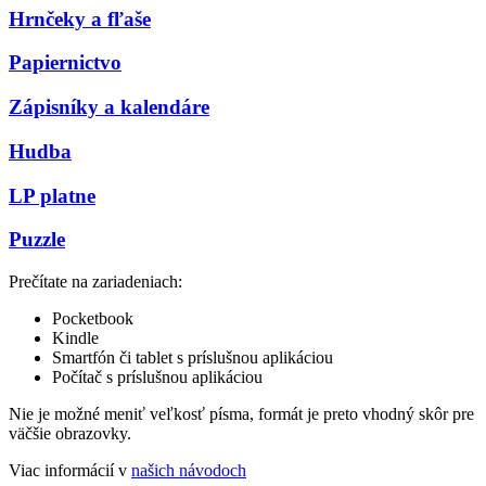
Hrnčeky a fľaše
Papiernictvo
Zápisníky a kalendáre
Hudba
LP platne
Puzzle
Prečítate na zariadeniach:
Pocketbook
Kindle
Smartfón či tablet s príslušnou aplikáciou
Počítač s príslušnou aplikáciou
Nie je možné meniť veľkosť písma, formát je preto vhodný skôr pre
väčšie obrazovky.
Viac informácií v
našich návodoch