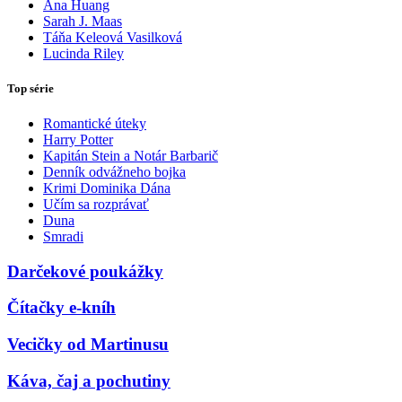
Ana Huang
Sarah J. Maas
Táňa Keleová Vasilková
Lucinda Riley
Top série
Romantické úteky
Harry Potter
Kapitán Stein a Notár Barbarič
Denník odvážneho bojka
Krimi Dominika Dána
Učím sa rozprávať
Duna
Smradi
Darčekové poukážky
Čítačky e-kníh
Vecičky od Martinusu
Káva, čaj a pochutiny