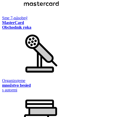
Sme 7-násobný
MasterCard
Obchodník roka
Organizujeme
množstvo besied
s autormi