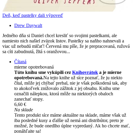
Deň, keď pastelky dali výpoveď
Drew Daywalt
Jedného dňa si Daniel chcel kresliť so svojimi pastelkami, ale
namiesto nich našiel zväzok listov. Pastelky sa naňho nahnevali a
viac už nebudú mlčať! Červená mu píše, že je prepracovaná, ružová
sa cíti zabudnutá, žltá s oranžovou...
Čítaná
mierne opotrebovaná
Túto knihu sme vykúpili cez
Knihovrátok
a je mierne
opotrebovaná.
Na tejto knihe už síce poznať, že ju niekto
čítal, môže jej chýbať prebal, nie je však poškodená tak, aby
to akokoľvek znižovalo zážitok z jej obsahu. Knihu sme
označili nálepkou, ktorá môže na niektorých obaloch
zanechať stopy.
6,60 €
Na sklade
Tento produkt síce máme aktuálne na sklade, máme však už
iba posledné kusy a ďalšie už nemá ani distribútor, preto je
možné, že bude onedlho úplne vypredaný. Ak ho chcete mať,
ponáhľajte sa!