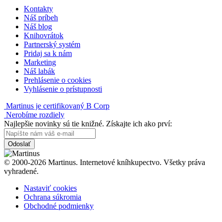
Kontakty
Náš príbeh
Náš blog
Knihovrátok
Partnerský systém
Pridaj sa k nám
Marketing
Náš labák
Prehlásenie o cookies
Vyhlásenie o prístupnosti
Martinus je certifikovaný B Corp
Nerobíme rozdiely
Najlepšie novinky sú tie knižné. Získajte ich ako prví:
Odoslať
© 2000-2026 Martinus. Internetové kníhkupectvo. Všetky práva
vyhradené.
Nastaviť cookies
Ochrana súkromia
Obchodné podmienky