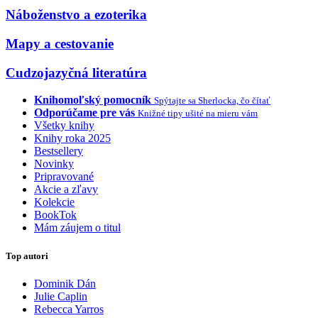
Náboženstvo a ezoterika
Mapy a cestovanie
Cudzojazyčná literatúra
Knihomoľský pomocník
Spýtajte sa Sherlocka, čo čítať
Odporúčame pre vás
Knižné tipy ušité na mieru vám
Všetky knihy
Knihy roka 2025
Bestsellery
Novinky
Pripravované
Akcie a zľavy
Kolekcie
BookTok
Mám záujem o titul
Top autori
Dominik Dán
Julie Caplin
Rebecca Yarros