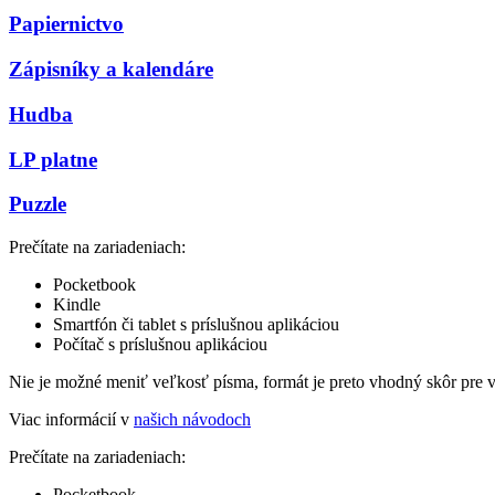
Papiernictvo
Zápisníky a kalendáre
Hudba
LP platne
Puzzle
Prečítate na zariadeniach:
Pocketbook
Kindle
Smartfón či tablet s príslušnou aplikáciou
Počítač s príslušnou aplikáciou
Nie je možné meniť veľkosť písma, formát je preto vhodný skôr pre 
Viac informácií v
našich návodoch
Prečítate na zariadeniach:
Pocketbook