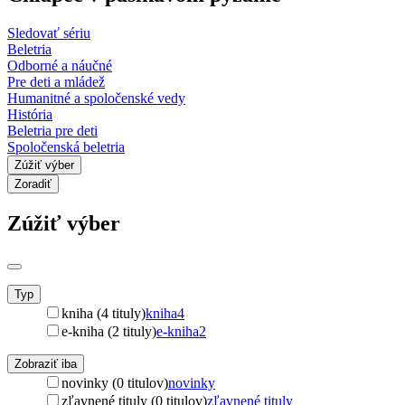
Sledovať sériu
Beletria
Odborné a náučné
Pre deti a mládež
Humanitné a spoločenské vedy
História
Beletria pre deti
Spoločenská beletria
Zúžiť výber
Zoradiť
Zúžiť výber
Typ
kniha (4 tituly)
kniha
4
e-kniha (2 tituly)
e-kniha
2
Zobraziť iba
novinky (0 titulov)
novinky
zľavnené tituly (0 titulov)
zľavnené tituly