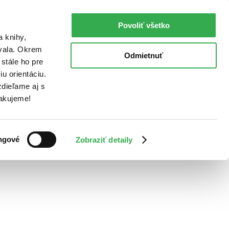
Povoliť všetko
a knihy,
ovala. Okrem
Odmietnuť
stále ho pre
u orientáciu.
dieľame aj s
Ďakujeme!
ngové
Zobraziť detaily