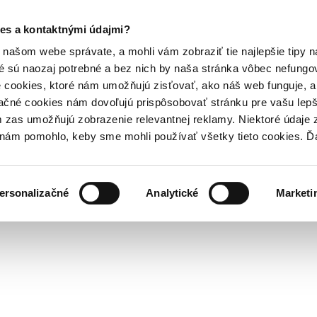
es a kontaktnými údajmi?
našom webe správate, a mohli vám zobraziť tie najlepšie tipy n
é sú naozaj potrebné a bez nich by naša stránka vôbec nefung
 cookies, ktoré nám umožňujú zisťovať, ako náš web funguje, a 
ačné cookies nám dovoľujú prispôsobovať stránku pre vašu lepši
zas umožňujú zobrazenie relevantnej reklamy. Niektoré údaje z
y nám pomohlo, keby sme mohli používať všetky tieto cookies. 
ersonalizačné
Analytické
Marketi