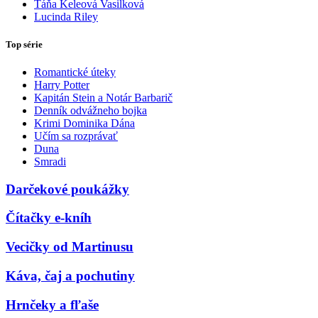
Táňa Keleová Vasilková
Lucinda Riley
Top série
Romantické úteky
Harry Potter
Kapitán Stein a Notár Barbarič
Denník odvážneho bojka
Krimi Dominika Dána
Učím sa rozprávať
Duna
Smradi
Darčekové poukážky
Čítačky e-kníh
Vecičky od Martinusu
Káva, čaj a pochutiny
Hrnčeky a fľaše