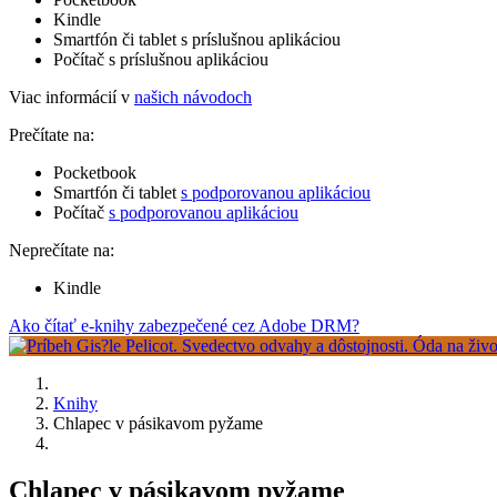
Kindle
Smartfón či tablet s príslušnou aplikáciou
Počítač s príslušnou aplikáciou
Viac informácií v
našich návodoch
Prečítate na:
Pocketbook
Smartfón či tablet
s podporovanou aplikáciou
Počítač
s podporovanou aplikáciou
Neprečítate na:
Kindle
Ako čítať e-knihy zabezpečené cez Adobe DRM?
Knihy
Chlapec v pásikavom pyžame
Chlapec v pásikavom pyžame