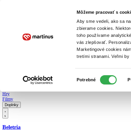
Doručenie
Kníhkupectvá
Knihovrátok
Poukážky
Knižný blog
Kontakt
Môžeme pracovať s cooki
Aby sme vedeli, ako sa na 
zbierame cookies. Niektor
E-knihy
Audioknihy
Hry
Filmy
Knihy
Doplnky
toho používame analytické
vás zlepšovať. Personaliz
Vyhľadávanie
Marketingové cookies nám 
tretími stranami. Veľmi b
Prihlásiť
Vyhľadávanie
Výber
Knihy
Potrebné
P
súhlasu
E-knihy
Audioknihy
Hry
Filmy
Doplnky
Beletria