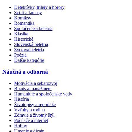
Detektívky, trilery a horory
Sci-fi a fantasy
Komiksy
Romantika
Spoločenská beletria
Klasika
Historické
Slovenská beletria
Svetová beletria
Poézia
Ďalšie kategórie
Náučná a odborná
Motivácia a sebarozvoj
Biznis a manažment
Humanitné a spoločenské vedy
História
Životopisy a reportáže
Vzťahy a rodina
Zdravie a životný štýl
Počítače a internet
Hobby
Umenie a dizajn