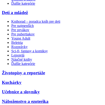
Ďalšie kategórie
Deti a mládež
Knihorad – poradca kníh pre deti
Pre najmenších
Pre prvákov
Pre pubertiakov
Young Adult
Beletria
Rozprávky
Sci-fi, fantasy a komiksy
Leporelá
Náučné knihy
Ďalšie kategórie
Životopisy a reportáže
Kuchárky
Učebnice a slovníky
Náboženstvo a ezoterika