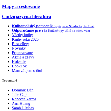
Mapy a cestovanie
Cudzojazyčná literatúra
Knihomoľský pomocník
Spýtajte sa Sherlocka, čo čítať
Odporúčame pre vás
Knižné tipy ušité na mieru vám
Všetky knihy
Knihy roka 2025
Bestsellery
Novinky
Pripravované
Akcie a zľavy
Kolekcie
BookTok
Mám záujem o titul
Top autori
Dominik Dán
Julie Caplin
Rebecca Yarros
Ana Huang
Sarah J. Maas