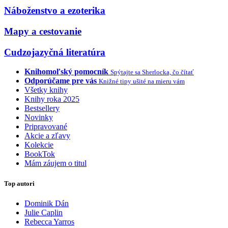
Náboženstvo a ezoterika
Mapy a cestovanie
Cudzojazyčná literatúra
Knihomoľský pomocník
Spýtajte sa Sherlocka, čo čítať
Odporúčame pre vás
Knižné tipy ušité na mieru vám
Všetky knihy
Knihy roka 2025
Bestsellery
Novinky
Pripravované
Akcie a zľavy
Kolekcie
BookTok
Mám záujem o titul
Top autori
Dominik Dán
Julie Caplin
Rebecca Yarros