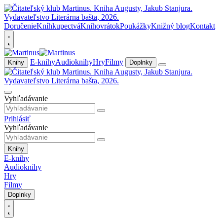
Doručenie
Kníhkupectvá
Knihovrátok
Poukážky
Knižný blog
Kontakt
E-knihy
Audioknihy
Hry
Filmy
Knihy
Doplnky
Vyhľadávanie
Prihlásiť
Vyhľadávanie
Knihy
E-knihy
Audioknihy
Hry
Filmy
Doplnky