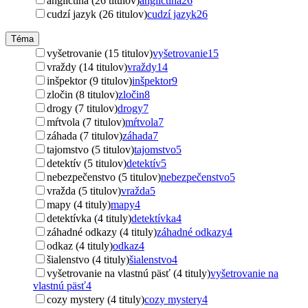
angličtina (26 titulov)
angličtina
26
cudzí jazyk (26 titulov)
cudzí jazyk
26
Téma
vyšetrovanie (15 titulov)
vyšetrovanie
15
vraždy (14 titulov)
vraždy
14
inšpektor (9 titulov)
inšpektor
9
zločin (8 titulov)
zločin
8
drogy (7 titulov)
drogy
7
mŕtvola (7 titulov)
mŕtvola
7
záhada (7 titulov)
záhada
7
tajomstvo (5 titulov)
tajomstvo
5
detektív (5 titulov)
detektív
5
nebezpečenstvo (5 titulov)
nebezpečenstvo
5
vražda (5 titulov)
vražda
5
mapy (4 tituly)
mapy
4
detektívka (4 tituly)
detektívka
4
záhadné odkazy (4 tituly)
záhadné odkazy
4
odkaz (4 tituly)
odkaz
4
šialenstvo (4 tituly)
šialenstvo
4
vyšetrovanie na vlastnú päsť (4 tituly)
vyšetrovanie na
vlastnú päsť
4
cozy mystery (4 tituly)
cozy mystery
4