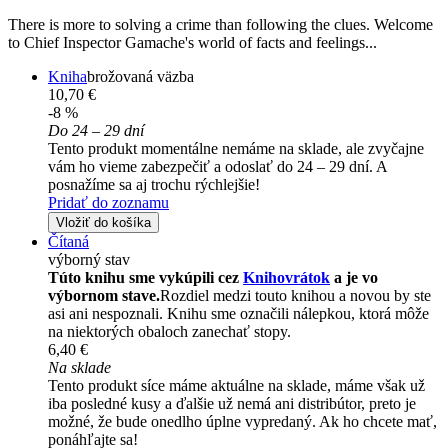
There is more to solving a crime than following the clues. Welcome
to Chief Inspector Gamache's world of facts and feelings...
Kniha
brožovaná väzba
10,70 €
-8 %
Do 24 – 29 dní
Tento produkt momentálne nemáme na sklade, ale zvyčajne
vám ho vieme zabezpečiť a odoslať do 24 – 29 dní. A
posnažíme sa aj trochu rýchlejšie!
Pridať do zoznamu
Vložiť do košíka
Čítaná
výborný stav
Túto knihu sme vykúpili cez
Knihovrátok
a je vo
výbornom stave.
Rozdiel medzi touto knihou a novou by ste
asi ani nespoznali. Knihu sme označili nálepkou, ktorá môže
na niektorých obaloch zanechať stopy.
6,40 €
Na sklade
Tento produkt síce máme aktuálne na sklade, máme však už
iba posledné kusy a ďalšie už nemá ani distribútor, preto je
možné, že bude onedlho úplne vypredaný. Ak ho chcete mať,
ponáhľajte sa!