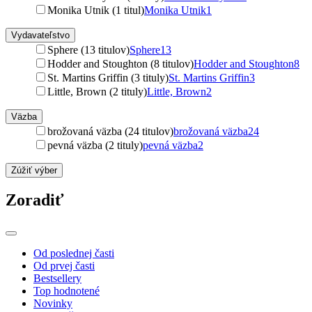
Monika Utnik (1 titul)
Monika Utnik
1
Vydavateľstvo
Sphere (13 titulov)
Sphere
13
Hodder and Stoughton (8 titulov)
Hodder and Stoughton
8
St. Martins Griffin (3 tituly)
St. Martins Griffin
3
Little, Brown (2 tituly)
Little, Brown
2
Väzba
brožovaná väzba (24 titulov)
brožovaná väzba
24
pevná väzba (2 tituly)
pevná väzba
2
Zúžiť výber
Zoradiť
Od poslednej časti
Od prvej časti
Bestsellery
Top hodnotené
Novinky