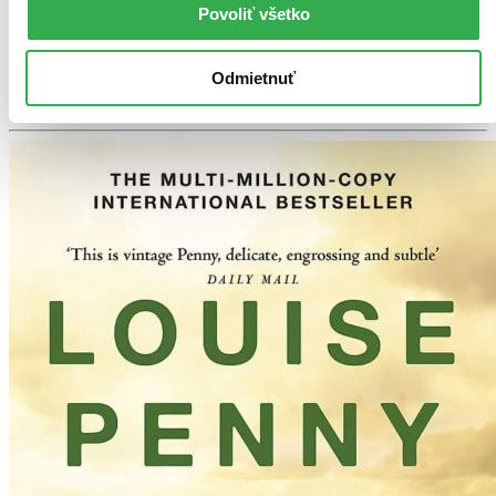
Vypredané
Povoliť všetko
Ach, mrzí nás to, z tejto knihy sa už predali všetky výtlačky a
nemáme ju na sklade my ani vydavateľ :( Teoreticky však
môžete mať šťastie v niektorých iných obchodoch, ktoré ešte
Odmietnuť
nepredali posledné kusy.
Pridať do zoznamu