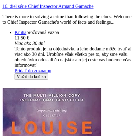
16. diel série
Chief Inspector Armand Gamache
There is more to solving a crime than following the clues. Welcome
to Chief Inspector Gamache's world of facts and feelings...
Kniha
brožovaná väzba
11,50 €
Viac ako 30 dní
Tento produkt je na objednávku a jeho dodanie môže trvať aj
viac ako 30 dní. Urobíme však všetko pre to, aby sme vašu
objednávku odoslali čo najskôr a o jej ceste vás budeme včas
informovať.
Pridať do zoznamu
Vložiť do košíka