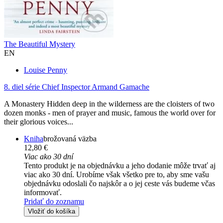
The Beautiful Mystery
EN
Louise Penny
8. diel série
Chief Inspector Armand Gamache
A Monastery Hidden deep in the wilderness are the cloisters of two
dozen monks - men of prayer and music, famous the world over for
their glorious voices...
Kniha
brožovaná väzba
12,80 €
Viac ako 30 dní
Tento produkt je na objednávku a jeho dodanie môže trvať aj
viac ako 30 dní. Urobíme však všetko pre to, aby sme vašu
objednávku odoslali čo najskôr a o jej ceste vás budeme včas
informovať.
Pridať do zoznamu
Vložiť do košíka