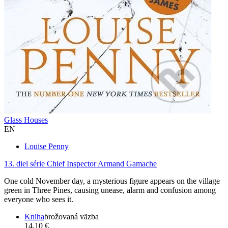
Glass Houses
EN
Louise Penny
13. diel série
Chief Inspector Armand Gamache
One cold November day, a mysterious figure appears on the village
green in Three Pines, causing unease, alarm and confusion among
everyone who sees it.
Kniha
brožovaná väzba
14,10 €