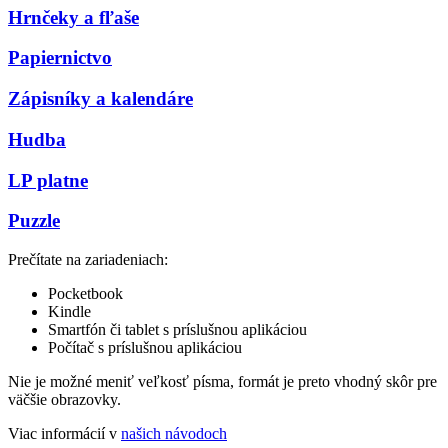
Hrnčeky a fľaše
Papiernictvo
Zápisníky a kalendáre
Hudba
LP platne
Puzzle
Prečítate na zariadeniach:
Pocketbook
Kindle
Smartfón či tablet s príslušnou aplikáciou
Počítač s príslušnou aplikáciou
Nie je možné meniť veľkosť písma, formát je preto vhodný skôr pre
väčšie obrazovky.
Viac informácií v
našich návodoch