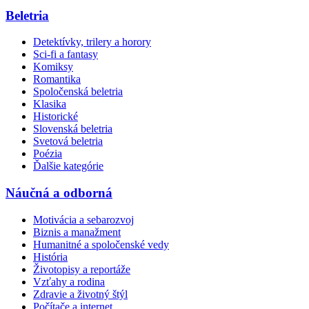
Beletria
Detektívky, trilery a horory
Sci-fi a fantasy
Komiksy
Romantika
Spoločenská beletria
Klasika
Historické
Slovenská beletria
Svetová beletria
Poézia
Ďalšie kategórie
Náučná a odborná
Motivácia a sebarozvoj
Biznis a manažment
Humanitné a spoločenské vedy
História
Životopisy a reportáže
Vzťahy a rodina
Zdravie a životný štýl
Počítače a internet