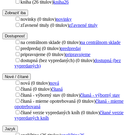
kniha (26 titulov)
kniha
26
Zobraziť iba
novinky (0 titulov)
novinky
zľavnené tituly (0 titulov)
zľavnené tituly
Dostupnosť
na centrálnom sklade (0 titulov)
na centrálnom sklade
predpredaj (0 titulov)
predpredaj
pripravujeme (0 titulov)
pripravujeme
dostupná (bez vypredaných) (0 titulov)
dostupná (bez
vypredaných)
Nové / čítané
nová (0 titulov)
nová
čítaná (0 titulov)
čítaná
čítaná - výborný stav (0 titulov)
čítaná - výborný stav
čítaná - mierne opotrebovaná (0 titulov)
čítaná - mierne
opotrebovaná
čítané verzie vypredaných kníh (0 titulov)
čítané verzie
vypredaných kníh
Jazyk