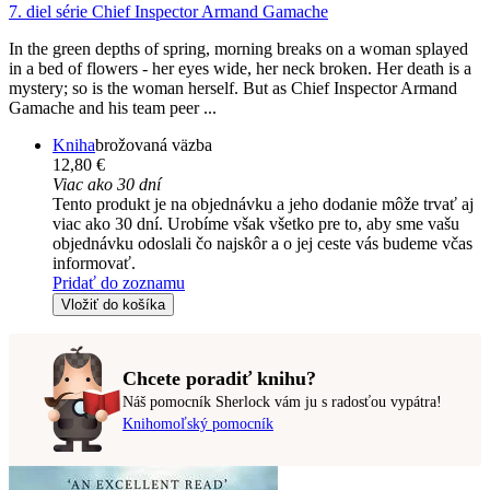
7. diel série
Chief Inspector Armand Gamache
In the green depths of spring, morning breaks on a woman splayed
in a bed of flowers - her eyes wide, her neck broken. Her death is a
mystery; so is the woman herself. But as Chief Inspector Armand
Gamache and his team peer ...
Kniha
brožovaná väzba
12,80 €
Viac ako 30 dní
Tento produkt je na objednávku a jeho dodanie môže trvať aj
viac ako 30 dní. Urobíme však všetko pre to, aby sme vašu
objednávku odoslali čo najskôr a o jej ceste vás budeme včas
informovať.
Pridať do zoznamu
Vložiť do košíka
Chcete poradiť knihu?
Náš pomocník Sherlock vám ju s radosťou vypátra!
Knihomoľský pomocník