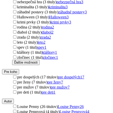
nebezpečná hra (3 tituly)
nebezpečná hra
3
kriminalita (3 tituly)
kriminalita
3
záhadné postavy (3 tituly)
záhadné postavy
3
Halloween (3 tituly)
Halloween
3
krimi prvky (3 tituly)
krimi prvky
3
rodina (2 tituly)
rodina
2
diabol (2 tituly)
diabol
2
zrada (2 tituly)
zrada
2
leto (2 tituly)
leto
2
spev (1 titul)
spev
1
kláštory (1 titul)
kláštory
1
zločinec (1 titul)
zločinec
1
Ďalšie možnosti
Pre koho
pre dospelých (17 titulov)
pre dospelých
17
pre ženy (7 titulov)
pre ženy
7
pre mužov (7 titulov)
pre mužov
7
pre deti (1 titul)
pre deti
1
Autor
Louise Penny (26 titulov)
Louise Penny
26
Louise Pennyová (4 tituly)
Louise Pennyová
4