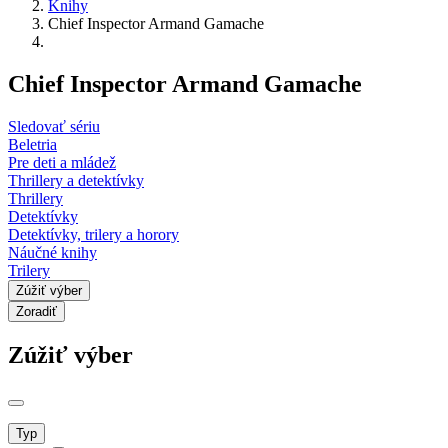
Knihy
Chief Inspector Armand Gamache
Chief Inspector Armand Gamache
Sledovať sériu
Beletria
Pre deti a mládež
Thrillery a detektívky
Thrillery
Detektívky
Detektívky, trilery a horory
Náučné knihy
Trilery
Zúžiť výber
Zoradiť
Zúžiť výber
Typ