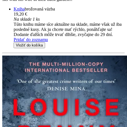
Kniha
brožovaná väzba
19,20 €
Na sklade 1 ks
Túto knihu máme síce aktuálne na sklade, máme však už iba
posledné kusy. Ak ju chcete mať rýchlo, ponáhľajte sa!
Dodanie ďalších môže trvať dlhšie, zvyčajne do 29 dní.
Pridať do zoznamu
Vložiť do košíka