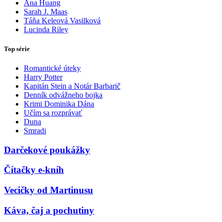
Ana Huang
Sarah J. Maas
Táňa Keleová Vasilková
Lucinda Riley
Top série
Romantické úteky
Harry Potter
Kapitán Stein a Notár Barbarič
Denník odvážneho bojka
Krimi Dominika Dána
Učím sa rozprávať
Duna
Smradi
Darčekové poukážky
Čítačky e-kníh
Vecičky od Martinusu
Káva, čaj a pochutiny