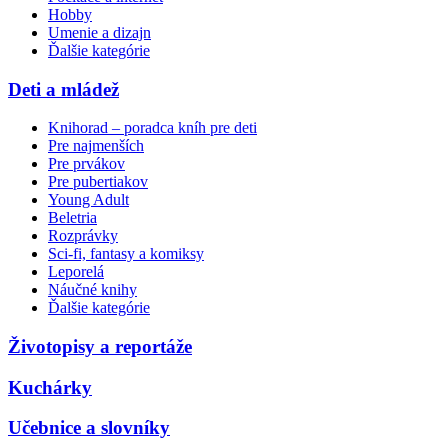
Hobby
Umenie a dizajn
Ďalšie kategórie
Deti a mládež
Knihorad – poradca kníh pre deti
Pre najmenších
Pre prvákov
Pre pubertiakov
Young Adult
Beletria
Rozprávky
Sci-fi, fantasy a komiksy
Leporelá
Náučné knihy
Ďalšie kategórie
Životopisy a reportáže
Kuchárky
Učebnice a slovníky