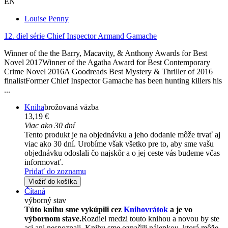
EN
Louise Penny
12. diel série
Chief Inspector Armand Gamache
Winner of the the Barry, Macavity, & Anthony Awards for Best
Novel 2017Winner of the Agatha Award for Best Contemporary
Crime Novel 2016A Goodreads Best Mystery & Thriller of 2016
finalistFormer Chief Inspector Gamache has been hunting killers his
...
Kniha
brožovaná väzba
13,19 €
Viac ako 30 dní
Tento produkt je na objednávku a jeho dodanie môže trvať aj
viac ako 30 dní. Urobíme však všetko pre to, aby sme vašu
objednávku odoslali čo najskôr a o jej ceste vás budeme včas
informovať.
Pridať do zoznamu
Vložiť do košíka
Čítaná
výborný stav
Túto knihu sme vykúpili cez
Knihovrátok
a je vo
výbornom stave.
Rozdiel medzi touto knihou a novou by ste
asi ani nespoznali. Knihu sme označili nálepkou, ktorá môže