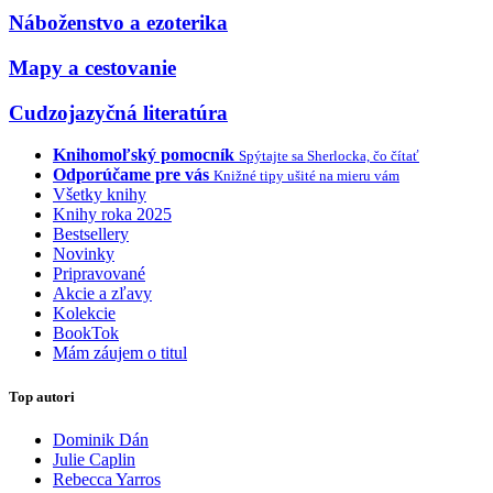
Náboženstvo a ezoterika
Mapy a cestovanie
Cudzojazyčná literatúra
Knihomoľský pomocník
Spýtajte sa Sherlocka, čo čítať
Odporúčame pre vás
Knižné tipy ušité na mieru vám
Všetky knihy
Knihy roka 2025
Bestsellery
Novinky
Pripravované
Akcie a zľavy
Kolekcie
BookTok
Mám záujem o titul
Top autori
Dominik Dán
Julie Caplin
Rebecca Yarros