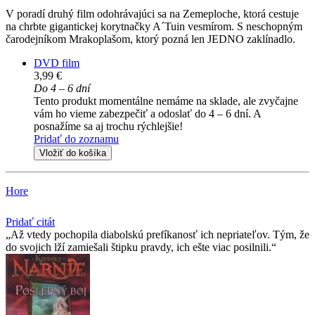
V poradí druhý film odohrávajúci sa na Zemeploche, ktorá cestuje
na chrbte gigantickej korytnačky A´Tuin vesmírom. S neschopným
čarodejníkom Mrakoplašom, ktorý pozná len JEDNO zaklínadlo.
DVD film
3,99 €
Do 4 – 6 dní
Tento produkt momentálne nemáme na sklade, ale zvyčajne
vám ho vieme zabezpečiť a odoslať do 4 – 6 dní. A
posnažíme sa aj trochu rýchlejšie!
Pridať do zoznamu
Vložiť do košíka
Hore
Pridať citát
Až vtedy pochopila diabolskú prefíkanosť ich nepriateľov. Tým, že
do svojich lží zamiešali štipku pravdy, ich ešte viac posilnili.