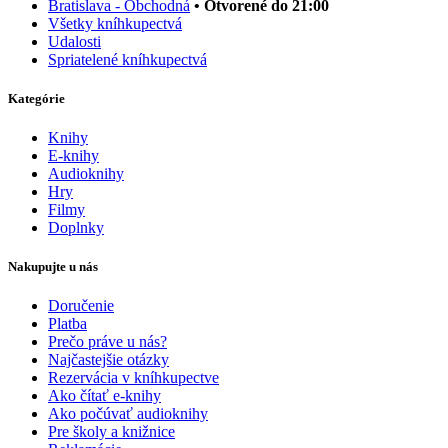
Bratislava - Obchodná
• Otvorené do 21:00
Všetky kníhkupectvá
Udalosti
Spriatelené kníhkupectvá
Kategórie
Knihy
E-knihy
Audioknihy
Hry
Filmy
Doplnky
Nakupujte u nás
Doručenie
Platba
Prečo práve u nás?
Najčastejšie otázky
Rezervácia v kníhkupectve
Ako čítať e-knihy
Ako počúvať audioknihy
Pre školy a knižnice