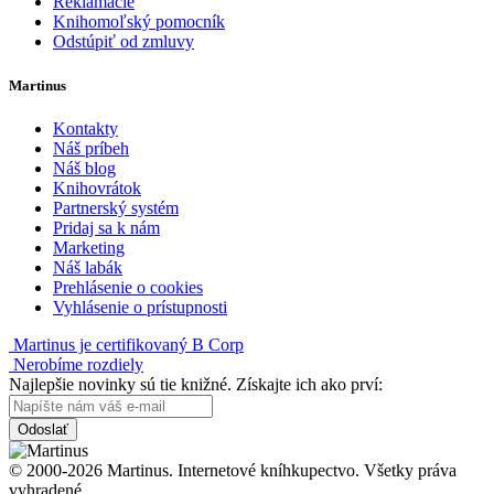
Reklamácie
Knihomoľský pomocník
Odstúpiť od zmluvy
Martinus
Kontakty
Náš príbeh
Náš blog
Knihovrátok
Partnerský systém
Pridaj sa k nám
Marketing
Náš labák
Prehlásenie o cookies
Vyhlásenie o prístupnosti
Martinus je certifikovaný B Corp
Nerobíme rozdiely
Najlepšie novinky sú tie knižné. Získajte ich ako prví:
Odoslať
© 2000-2026 Martinus. Internetové kníhkupectvo. Všetky práva
vyhradené.