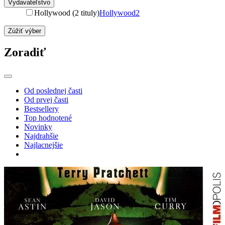
Vydavateľstvo
Hollywood (2 tituly)
Hollywood
2
Zúžiť výber
Zoradiť
Od poslednej časti
Od prvej časti
Bestsellery
Top hodnotené
Novinky
Najdrahšie
Najlacnejšie