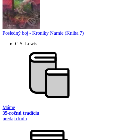
Posledný boj - Kroniky Narnie (Kniha 7)
C.S. Lewis
Máme
35-ročnú tradíciu
predaja kníh