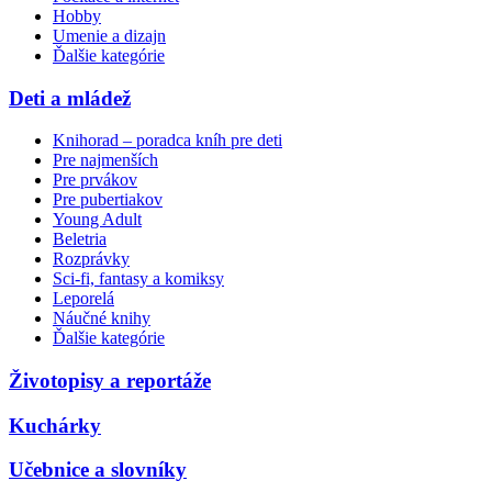
Hobby
Umenie a dizajn
Ďalšie kategórie
Deti a mládež
Knihorad – poradca kníh pre deti
Pre najmenších
Pre prvákov
Pre pubertiakov
Young Adult
Beletria
Rozprávky
Sci-fi, fantasy a komiksy
Leporelá
Náučné knihy
Ďalšie kategórie
Životopisy a reportáže
Kuchárky
Učebnice a slovníky