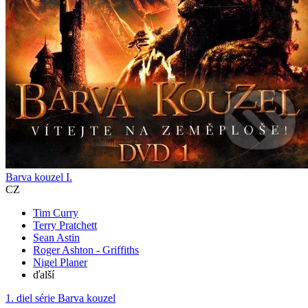
Barva kouzel I.
CZ
Tim Curry
Terry Pratchett
Sean Astin
Roger Ashton - Griffiths
Nigel Planer
ďalší
1. diel série
Barva kouzel