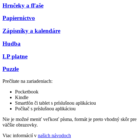
Hrnčeky a fľaše
Papiernictvo
Zápisníky a kalendáre
Hudba
LP platne
Puzzle
Prečítate na zariadeniach:
Pocketbook
Kindle
Smartfón či tablet s príslušnou aplikáciou
Počítač s príslušnou aplikáciou
Nie je možné meniť veľkosť písma, formát je preto vhodný skôr pre
väčšie obrazovky.
Viac informácií v
našich návodoch