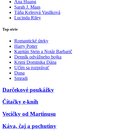
Ana Huang
Sarah J. Maas
Táňa Keleová Vasilková
Lucinda Riley
Top série
Romantické úteky
Harry Potter
Kapitán Stein a Notár Barbarič
Denník odvážneho bojka
Krimi Dominika Dána
Učím sa rozprávať
Duna
Smradi
Darčekové poukážky
Čítačky e-kníh
Vecičky od Martinusu
Káva, čaj a pochutiny