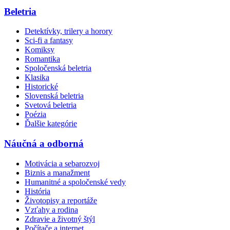
Beletria
Detektívky, trilery a horory
Sci-fi a fantasy
Komiksy
Romantika
Spoločenská beletria
Klasika
Historické
Slovenská beletria
Svetová beletria
Poézia
Ďalšie kategórie
Náučná a odborná
Motivácia a sebarozvoj
Biznis a manažment
Humanitné a spoločenské vedy
História
Životopisy a reportáže
Vzťahy a rodina
Zdravie a životný štýl
Počítače a internet