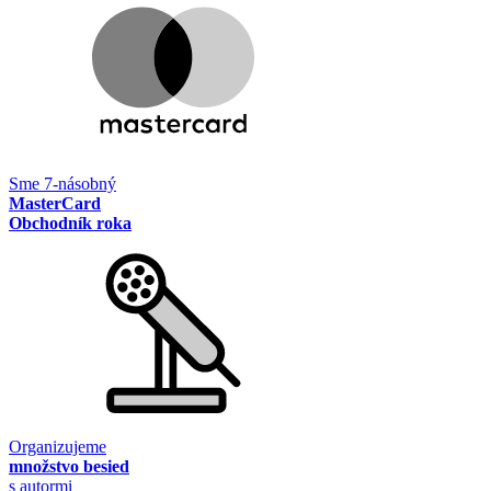
Sme 7-násobný
MasterCard
Obchodník roka
Organizujeme
množstvo besied
s autormi