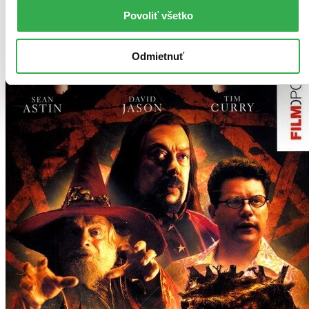
Dodanie ďalších môže trvať dlhšie, zvyčajne do piatich dní.
Pridať do zoznamu
Povoliť všetko
Vložiť do košíka
Odmietnuť