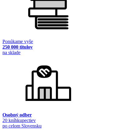
Ponúkame vyše
250 000 titulov
na sklade
Osobný odber
20 kníhkupectiev
po celom Slovensku