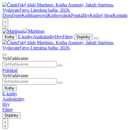
Doručenie
Kníhkupectvá
Knihovrátok
Poukážky
Knižný blog
Kontakt
E-knihy
Audioknihy
Hry
Filmy
Knihy
Doplnky
Vyhľadávanie
Prihlásiť
Vyhľadávanie
Knihy
E-knihy
Audioknihy
Hry
Filmy
Doplnky