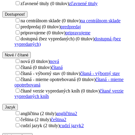
zľavnené tituly (0 titulov)
zľavnené tituly
Dostupnosť
na centrálnom sklade (0 titulov)
na centrálnom sklade
predpredaj (0 titulov)
predpredaj
pripravujeme (0 titulov)
pripravujeme
dostupná (bez vypredaných) (0 titulov)
dostupná (bez
vypredaných)
Nové / čítané
nová (0 titulov)
nová
čítaná (0 titulov)
čítaná
čítaná - výborný stav (0 titulov)
čítaná - výborný stav
čítaná - mierne opotrebovaná (0 titulov)
čítaná - mierne
opotrebovaná
čítané verzie vypredaných kníh (0 titulov)
čítané verzie
vypredaných kníh
Jazyk
angličtina (2 tituly)
angličtina
2
čeština (2 tituly)
čeština
2
cudzí jazyk (2 tituly)
cudzí jazyk
2